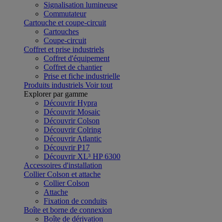
Signalisation lumineuse
Commutateur
Cartouche et coupe-circuit
Cartouches
Coupe-circuit
Coffret et prise industriels
Coffret d'équipement
Coffret de chantier
Prise et fiche industrielle
Produits industriels
Voir tout
Explorer par gamme
Découvrir Hypra
Découvrir Mosaic
Découvrir Colson
Découvrir Colring
Découvrir Atlantic
Découvrir P17
Découvrir XL³ HP 6300
Accessoires d'installation
Collier Colson et attache
Collier Colson
Attache
Fixation de conduits
Boîte et borne de connexion
Boîte de dérivation