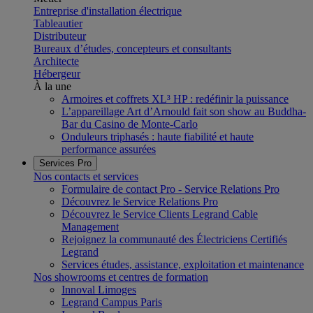
Entreprise d'installation électrique
Tableautier
Distributeur
Bureaux d’études, concepteurs et consultants
Architecte
Hébergeur
À la une
Armoires et coffrets XL³ HP : redéfinir la puissance
L’appareillage Art d’Arnould fait son show au Buddha-
Bar du Casino de Monte-Carlo
Onduleurs triphasés : haute fiabilité et haute
performance assurées
Services Pro
Nos contacts et services
Formulaire de contact Pro - Service Relations Pro
Découvrez le Service Relations Pro
Découvrez le Service Clients Legrand Cable
Management
Rejoignez la communauté des Électriciens Certifiés
Legrand
Services études, assistance, exploitation et maintenance
Nos showrooms et centres de formation
Innoval Limoges
Legrand Campus Paris