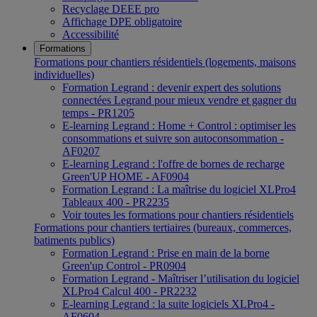
Recyclage DEEE pro
Affichage DPE obligatoire
Accessibilité
Formations
Formations pour chantiers résidentiels (logements, maisons
individuelles)
Formation Legrand : devenir expert des solutions
connectées Legrand pour mieux vendre et gagner du
temps - PR1205
E-learning Legrand : Home + Control : optimiser les
consommations et suivre son autoconsommation -
AF0207
E-learning Legrand : l'offre de bornes de recharge
Green'UP HOME - AF0904
Formation Legrand : La maîtrise du logiciel XLPro4
Tableaux 400 - PR2235
Voir toutes les formations pour chantiers résidentiels
Formations pour chantiers tertiaires (bureaux, commerces,
batiments publics)
Formation Legrand : Prise en main de la borne
Green'up Control - PR0904
Formation Legrand - Maîtriser l’utilisation du logiciel
XLPro4 Calcul 400 - PR2232
E-learning Legrand : la suite logiciels XLPro4 -
AF0604