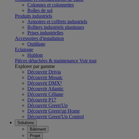
Colonnes et colonnettes
Boîtes de sol
Produits industriels
Armoires et coffrets industriels
Boîtiers industriels plastiques
Prises industrielles
Accessoires d'installation
Outillage
Eclairage
Hublots
Pièces détachées & maintenance
Voir tout
Explorer par gamme
Découvrir Drivia
Découvrir Mosaic
Découvrir DMX³
Découvrir Atlantic
Découvrir Céliane
Découvrir P17
Découvrir Green'Up
Découvrir Green'up Home
Découvrir Green'Up Control
Solutions
Bâtiment
Projet