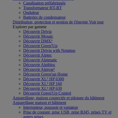
Canalisation préfabriquée
Transformateur HT-BT
Onduleur
Batteries de condensateur
Distribution, protection et gestion de l'énergie
Voir tout
Explorer par gamme
Découvrir Drivia
Découvrir Mosaic
Découvrir DMX³
Découvrir Green'Up
Découvrir Drivia with Netatmo
Découvrir Alptec
Découvrir Alpimatic
Découvrir Alpibloc
Découvrir Alpivar³
Découvrir Green'up Home
Découvrir XL³ HP 6300
Découvrir XL³ HP 160
Découvrir XL³ HP 630
Découvrir Green'Up Control
Appareillage, maison connectée et pilotage du bâtiment
Appareillage maison et bâtiment
Interrupteur, poussoir et variateur
Prise de courant, prise USB, prise RJ45, prises TV et
autres prises