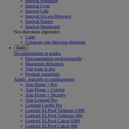
Innoval Bordeaux
Innoval Lyon
Innoval Lille
Innoval Aix-en-Provence
Innoval Nantes
Innoval Strasbourg
Nos directions régionales
Carte
Contacter une direction régionale
Outils
Documentations et guides
Documentation professionnelle
Magazines Réponses
Voir toute la doc
Produits supprimés
Applis, logiciels et configurateurs
App Home + Pro
App Home + Control
App Home + Security
App Legrand Pro
Legrand Config Pro
Logiciel XLPro4 Tableaux 6300
Logiciel XLPro4 Tableaux 400
Logiciel XLPro4 Calcul 6300
Logiciel XLPro4 Calcul 400