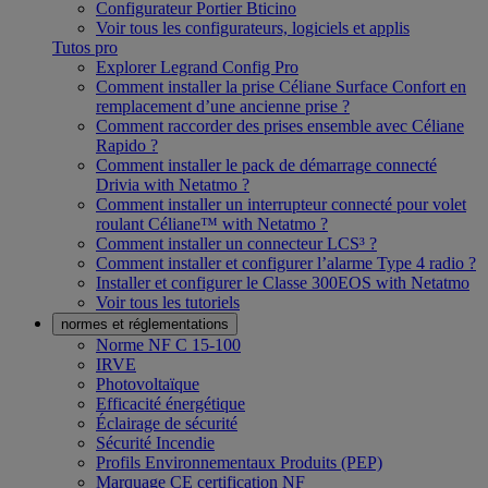
Configurateur Portier Bticino
Voir tous les configurateurs, logiciels et applis
Tutos pro
Explorer Legrand Config Pro
Comment installer la prise Céliane Surface Confort en
remplacement d’une ancienne prise ?
Comment raccorder des prises ensemble avec Céliane
Rapido ?
Comment installer le pack de démarrage connecté
Drivia with Netatmo ?
Comment installer un interrupteur connecté pour volet
roulant Céliane™ with Netatmo ?
Comment installer un connecteur LCS³ ?
Comment installer et configurer l’alarme Type 4 radio ?
Installer et configurer le Classe 300EOS with Netatmo
Voir tous les tutoriels
normes et réglementations
Norme NF C 15-100
IRVE
Photovoltaïque
Efficacité énergétique
Éclairage de sécurité
Sécurité Incendie
Profils Environnementaux Produits (PEP)
Marquage CE certification NF