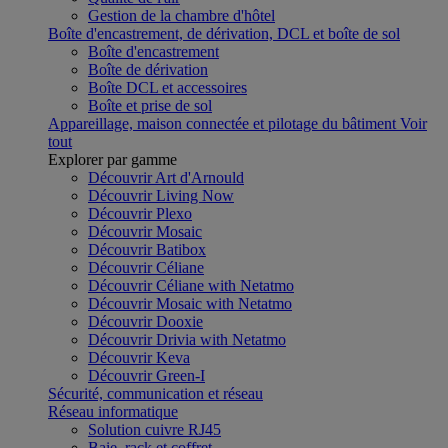
Gestion de la chambre d'hôtel
Boîte d'encastrement, de dérivation, DCL et boîte de sol
Boîte d'encastrement
Boîte de dérivation
Boîte DCL et accessoires
Boîte et prise de sol
Appareillage, maison connectée et pilotage du bâtiment
Voir
tout
Explorer par gamme
Découvrir Art d'Arnould
Découvrir Living Now
Découvrir Plexo
Découvrir Mosaic
Découvrir Batibox
Découvrir Céliane
Découvrir Céliane with Netatmo
Découvrir Mosaic with Netatmo
Découvrir Dooxie
Découvrir Drivia with Netatmo
Découvrir Keva
Découvrir Green-I
Sécurité, communication et réseau
Réseau informatique
Solution cuivre RJ45
Baie, rack et coffret