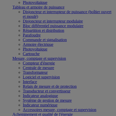
Photovoltaïque
Tableau et armoire de puissance
Disjoncteur et interrupteur de puissance (boîtier ouvert
et moulé)
Disjoncteur et interrupteur modulaire
Bloc différentiel puissance modulaire
Répartition et distribution
Parafoudre
Commande et signalisation
Armoire électrique
Photovoltaïque
Cartouche
Mesure, comptage et supervision
Compteur d'énergie
Centrale de mesure
Transformateur
Logiciel et supervision
Interface
Relais de mesure et de protection
Transducteur et convertisseur
Indicateur analogique
Système de gestion de mesure
Indicateur numérique
Accessoires mesure, comptage et supervision
Acheminement et qualité de l'énergie