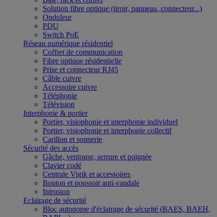
Solution fibre optique (tiroir, panneau, connecteur...)
Onduleur
PDU
Switch PoE
Réseau numérique résidentiel
Coffret de communication
Fibre optique résidentielle
Prise et connecteur RJ45
Câble cuivre
Accessoire cuivre
Téléphonie
Télévision
Interphonie & portier
Portier, visiophonie et interphonie individuel
Portier, visiophonie et interphonie collectif
Carillon et sonnerie
Sécurité des accès
Gâche, ventouse, serrure et poignée
Clavier codé
Centrale Vigik et accessoires
Bouton et poussoir anti-vandale
Intrusion
Eclairage de sécurité
Bloc autonome d'éclairage de sécurité (BAES, BAEH,