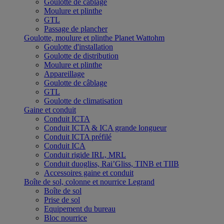
Goulotte de câblage
Moulure et plinthe
GTL
Passage de plancher
Goulotte, moulure et plinthe Planet Wattohm
Goulotte d'installation
Goulotte de distribution
Moulure et plinthe
Appareillage
Goulotte de câblage
GTL
Goulotte de climatisation
Gaine et conduit
Conduit ICTA
Conduit ICTA & ICA grande longueur
Conduit ICTA préfilé
Conduit ICA
Conduit rigide IRL, MRL
Conduit duogliss, Rai’Gliss, TINB et TIIB
Accessoires gaine et conduit
Boîte de sol, colonne et nourrice Legrand
Boîte de sol
Prise de sol
Equipement du bureau
Bloc nourrice