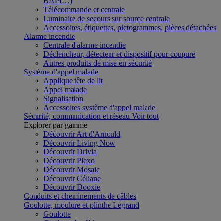
BAPI…)
Télécommande et centrale
Luminaire de secours sur source centrale
Accessoires, étiquettes, pictogrammes, pièces détachées
Alarme incendie
Centrale d'alarme incendie
Déclencheur, détecteur et dispositif pour coupure
Autres produits de mise en sécurité
Système d'appel malade
Applique tête de lit
Appel malade
Signalisation
Accessoires système d'appel malade
Sécurité, communication et réseau
Voir tout
Explorer par gamme
Découvrir Art d'Arnould
Découvrir Living Now
Découvrir Drivia
Découvrir Plexo
Découvrir Mosaic
Découvrir Céliane
Découvrir Dooxie
Conduits et cheminements de câbles
Goulotte, moulure et plinthe Legrand
Goulotte