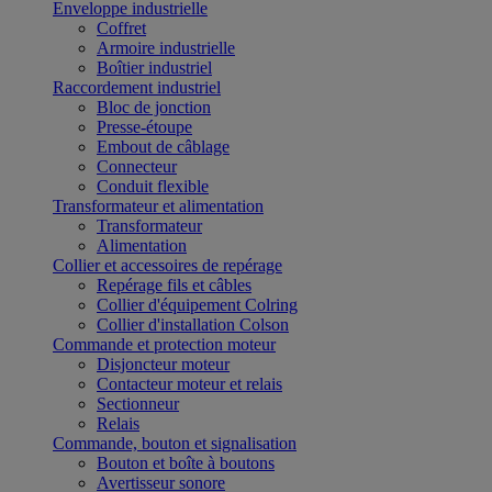
Enveloppe industrielle
Coffret
Armoire industrielle
Boîtier industriel
Raccordement industriel
Bloc de jonction
Presse-étoupe
Embout de câblage
Connecteur
Conduit flexible
Transformateur et alimentation
Transformateur
Alimentation
Collier et accessoires de repérage
Repérage fils et câbles
Collier d'équipement Colring
Collier d'installation Colson
Commande et protection moteur
Disjoncteur moteur
Contacteur moteur et relais
Sectionneur
Relais
Commande, bouton et signalisation
Bouton et boîte à boutons
Avertisseur sonore