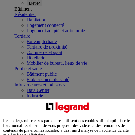
Métier
Bâtiment
Résidentiel
Habitation
Logement connecté
Logement adapté et autonomie
Tertiaire
Bureau, tertiaire
Tertiaire de proximité
Commerce et sport
Hôtellerie
Mobilier de bureau, lieux de vie
Public et santé
Bâtiment public
Établissement de santé
Infrastructures et industries
Data Center
Industrie
Infrastructures
À la une
Contrôler et planifier le fonctionnement des appareils
électriques avec le contacteur connecté
Le site legrand.fr et ses partenaires utilisent des cookies afin d'optimiser les
Répartir et optimiser son tableau électrique
fonctionnalités du site, de vous proposer des vidéos et des remontées de
Legrand Data Center Solutions : concentrer les
contenus de plateformes sociales, à des fins d'analyse de l'audience du site
expertises au service de vos performances