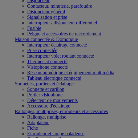
Disjoncteur
Contacteur, minuterie, parafoudre
Disjoncteur général
Signalisation et prise
Interrupteur / disjoncteur différentiel
Fusible
Peigne et accessoires de raccordement
Maison connectée & Domotique
Interrupteur éclairage connecté
Prise connectée
Interrupteur volet roulant connecté
Thermostat connecté
Visiophone connecté
Réseau numérique et équipement multimédia
Tableau électrique connecté
Sonnettes, portiers et éclairage
Sonnette et carillon
Portier visiophone
Détecteur de mouvements
Accessoire d'éclairage
Rallonges, multiprises, enrouleurs et accessoires
Rallonge, multiprise
Adaptateur
Fiche
Enrouleur et lampe baladeuse