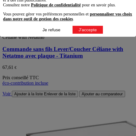
et à des fins publicitaires.
Consultez notre
Politique de confidentialité
pour en savoir plus.
Vous pouvez gérer vos préférences personnelles et
personnaliser vos choix
dans notre outil de gestion des cookies
.
Je refuse
J'accepte
Céliane with Netatmo
Commande sans fils Lever/Coucher Céliane with
Netatmo avec plaque - Titanium
67,61
€
Prix conseillé TTC
éco-contribution incluse
Voir
Ajouter à la liste
Enlever de la liste
Ajouter au comparateur