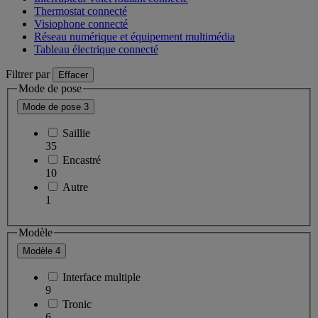
Thermostat connecté
Visiophone connecté
Réseau numérique et équipement multimédia
Tableau électrique connecté
Filtrer par
Effacer
Mode de pose
Mode de pose
3
Saillie
35
Encastré
10
Autre
1
Modèle
Modèle
4
Interface multiple
9
Tronic
6