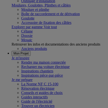
Outillage d'installation
Moulures, Goulottes, Plinthes et câbles
Moulure et plinthe
Boîte de raccordement et de dérivation
Goulotte
Accessoire de fixation des câbles
Explorer par gamme
Voir tout
Céliane
Dooxie
Mosaic
Retrouver les infos et documentations des anciens produits
Anciens produits
Mon Projet
Je m'inspire
Rendre ma maison connectée
Recharger ma voiture électrique
Inspirations chantiers
Inspirations pièce-par-pièce
Je me prépare
La Norme NF C 15-100
Rénovation électrique
Conseils et guides de choix
Guides interactifs
Guide de l'électricité
Trouver un électricien