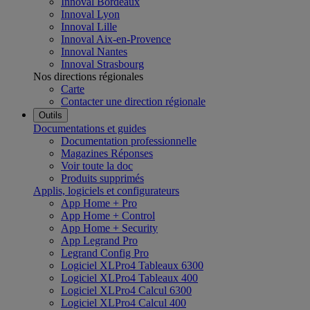
Innoval Bordeaux
Innoval Lyon
Innoval Lille
Innoval Aix-en-Provence
Innoval Nantes
Innoval Strasbourg
Nos directions régionales
Carte
Contacter une direction régionale
Outils
Documentations et guides
Documentation professionnelle
Magazines Réponses
Voir toute la doc
Produits supprimés
Applis, logiciels et configurateurs
App Home + Pro
App Home + Control
App Home + Security
App Legrand Pro
Legrand Config Pro
Logiciel XLPro4 Tableaux 6300
Logiciel XLPro4 Tableaux 400
Logiciel XLPro4 Calcul 6300
Logiciel XLPro4 Calcul 400