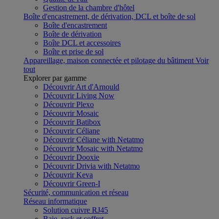
Gestion de la chambre d'hôtel
Boîte d'encastrement, de dérivation, DCL et boîte de sol
Boîte d'encastrement
Boîte de dérivation
Boîte DCL et accessoires
Boîte et prise de sol
Appareillage, maison connectée et pilotage du bâtiment
Voir
tout
Explorer par gamme
Découvrir Art d'Arnould
Découvrir Living Now
Découvrir Plexo
Découvrir Mosaic
Découvrir Batibox
Découvrir Céliane
Découvrir Céliane with Netatmo
Découvrir Mosaic with Netatmo
Découvrir Dooxie
Découvrir Drivia with Netatmo
Découvrir Keva
Découvrir Green-I
Sécurité, communication et réseau
Réseau informatique
Solution cuivre RJ45
Baie, rack et coffret