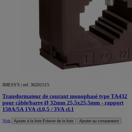
IMESYS | ref. 30201515
Transformateur de courant monophasé type TA432
pour câble/barre Ø 32mm 25,5x25,5mm - rapport
150A/5A 1VA cl.0,5 / 3VA cl.1
Voir
Ajouter à la liste
Enlever de la liste
Ajouter au comparateur