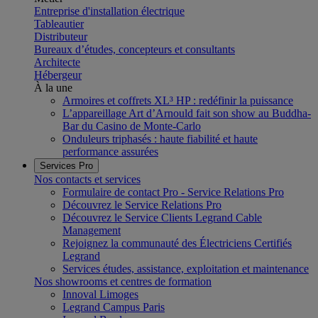
Entreprise d'installation électrique
Tableautier
Distributeur
Bureaux d’études, concepteurs et consultants
Architecte
Hébergeur
À la une
Armoires et coffrets XL³ HP : redéfinir la puissance
L’appareillage Art d’Arnould fait son show au Buddha-
Bar du Casino de Monte-Carlo
Onduleurs triphasés : haute fiabilité et haute
performance assurées
Services Pro
Nos contacts et services
Formulaire de contact Pro - Service Relations Pro
Découvrez le Service Relations Pro
Découvrez le Service Clients Legrand Cable
Management
Rejoignez la communauté des Électriciens Certifiés
Legrand
Services études, assistance, exploitation et maintenance
Nos showrooms et centres de formation
Innoval Limoges
Legrand Campus Paris