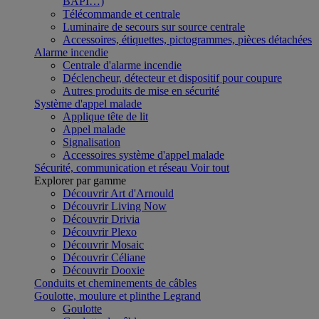
BAPI…)
Télécommande et centrale
Luminaire de secours sur source centrale
Accessoires, étiquettes, pictogrammes, pièces détachées
Alarme incendie
Centrale d'alarme incendie
Déclencheur, détecteur et dispositif pour coupure
Autres produits de mise en sécurité
Système d'appel malade
Applique tête de lit
Appel malade
Signalisation
Accessoires système d'appel malade
Sécurité, communication et réseau
Voir tout
Explorer par gamme
Découvrir Art d'Arnould
Découvrir Living Now
Découvrir Drivia
Découvrir Plexo
Découvrir Mosaic
Découvrir Céliane
Découvrir Dooxie
Conduits et cheminements de câbles
Goulotte, moulure et plinthe Legrand
Goulotte