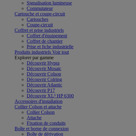
Signalisation lumineuse
Commutateur
Cartouche et coupe-circuit
Cartouches
Coupe-circuit
Coffret et prise industriels
Coffret d'équipement
Coffret de chantier
Prise et fiche industrielle
Produits industriels
Voir tout
Explorer par gamme
Découvrir Hypra
Découvrir Mosaic
Découvrir Colson
Découvrir Colring
Découvrir Atlantic
Découvrir P17
Découvrir XL³ HP 6300
Accessoires d'installation
Collier Colson et attache
Collier Colson
Attache
Fixation de conduits
Boîte et borne de connexion
Boîte de dérivation