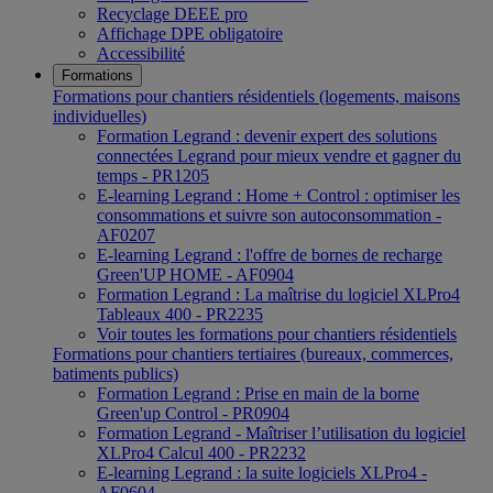
Recyclage DEEE pro
Affichage DPE obligatoire
Accessibilité
Formations
Formations pour chantiers résidentiels (logements, maisons
individuelles)
Formation Legrand : devenir expert des solutions
connectées Legrand pour mieux vendre et gagner du
temps - PR1205
E-learning Legrand : Home + Control : optimiser les
consommations et suivre son autoconsommation -
AF0207
E-learning Legrand : l'offre de bornes de recharge
Green'UP HOME - AF0904
Formation Legrand : La maîtrise du logiciel XLPro4
Tableaux 400 - PR2235
Voir toutes les formations pour chantiers résidentiels
Formations pour chantiers tertiaires (bureaux, commerces,
batiments publics)
Formation Legrand : Prise en main de la borne
Green'up Control - PR0904
Formation Legrand - Maîtriser l’utilisation du logiciel
XLPro4 Calcul 400 - PR2232
E-learning Legrand : la suite logiciels XLPro4 -
AF0604