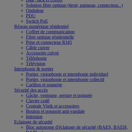
Solution fibre optique (tiroir, panneau, connecteur...)
Onduleur
PDU
Switch PoE
Réseau numérique résidentiel
Coffret de communication
Fibre optique résidentielle
Prise et connecteur RJ45
Câble cuivre
Accessoire cuivre
Téléphonie
Télévision
Interphonie & portier
Portier, visiophonie et interphonie individuel
Portier, visiophonie et interphonie collectif
Carillon et sonnerie
Sécurité des accès
Gâche, ventouse, serrure et poignée
Clavier codé
Centrale Vigik et accessoires
Bouton et poussoir anti-vandale
Intrusion
Eclairage de sécurité
Bloc autonome d'éclairage de sécurité (BAES, BAEH,