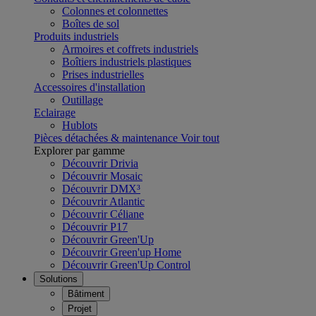
Colonnes et colonnettes
Boîtes de sol
Produits industriels
Armoires et coffrets industriels
Boîtiers industriels plastiques
Prises industrielles
Accessoires d'installation
Outillage
Eclairage
Hublots
Pièces détachées & maintenance
Voir tout
Explorer par gamme
Découvrir Drivia
Découvrir Mosaic
Découvrir DMX³
Découvrir Atlantic
Découvrir Céliane
Découvrir P17
Découvrir Green'Up
Découvrir Green'up Home
Découvrir Green'Up Control
Solutions
Bâtiment
Projet