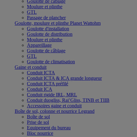
Goulotte de câblage
Moulure et plinthe
GTL
Passage de plancher
Goulotte, moulure et plinthe Planet Wattohm
Goulotte d'installation
Goulotte de distribution
Moulure et plinthe
Appareillage
Goulotte de câblage
GTL
Goulotte de climatisation
Gaine et conduit
Conduit ICTA
Conduit ICTA & ICA grande longueur
Conduit ICTA préfilé
Conduit ICA
Conduit rigide IRL, MRL
Conduit duogliss, Rai’Gliss, TINB et TIIB
Accessoires gaine et conduit
Boîte de sol, colonne et nourrice Legrand
Boîte de sol
Prise de sol
Equipement du bureau
Bloc nourrice