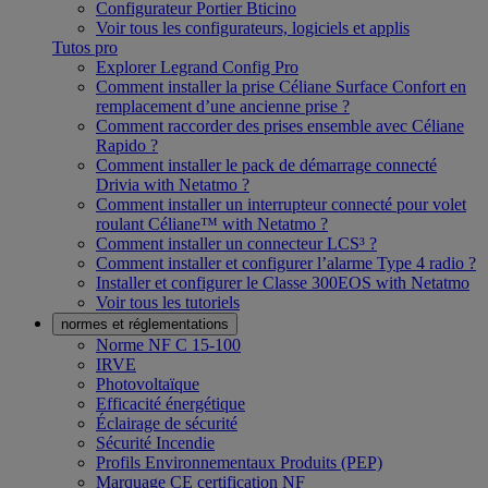
Configurateur Portier Bticino
Voir tous les configurateurs, logiciels et applis
Tutos pro
Explorer Legrand Config Pro
Comment installer la prise Céliane Surface Confort en
remplacement d’une ancienne prise ?
Comment raccorder des prises ensemble avec Céliane
Rapido ?
Comment installer le pack de démarrage connecté
Drivia with Netatmo ?
Comment installer un interrupteur connecté pour volet
roulant Céliane™ with Netatmo ?
Comment installer un connecteur LCS³ ?
Comment installer et configurer l’alarme Type 4 radio ?
Installer et configurer le Classe 300EOS with Netatmo
Voir tous les tutoriels
normes et réglementations
Norme NF C 15-100
IRVE
Photovoltaïque
Efficacité énergétique
Éclairage de sécurité
Sécurité Incendie
Profils Environnementaux Produits (PEP)
Marquage CE certification NF