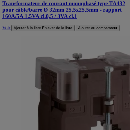
Transformateur de courant monophasé type TA432
pour câble/barre Ø 32mm 25,5x25,5mm - rapport
160A/5A 1.5VA cl.0,5 / 3VA cl.1
Voir
Ajouter à la liste
Enlever de la liste
Ajouter au comparateur