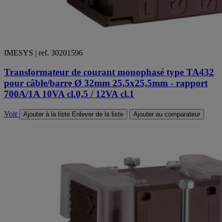
IMESYS | ref. 30201596
Transformateur de courant monophasé type TA432
pour câble/barre Ø 32mm 25,5x25,5mm - rapport
700A/1A 10VA cl.0,5 / 12VA cl.1
Voir
Ajouter à la liste
Enlever de la liste
Ajouter au comparateur