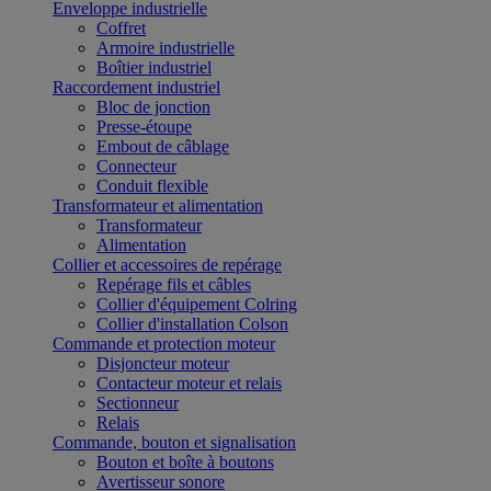
Enveloppe industrielle
Coffret
Armoire industrielle
Boîtier industriel
Raccordement industriel
Bloc de jonction
Presse-étoupe
Embout de câblage
Connecteur
Conduit flexible
Transformateur et alimentation
Transformateur
Alimentation
Collier et accessoires de repérage
Repérage fils et câbles
Collier d'équipement Colring
Collier d'installation Colson
Commande et protection moteur
Disjoncteur moteur
Contacteur moteur et relais
Sectionneur
Relais
Commande, bouton et signalisation
Bouton et boîte à boutons
Avertisseur sonore