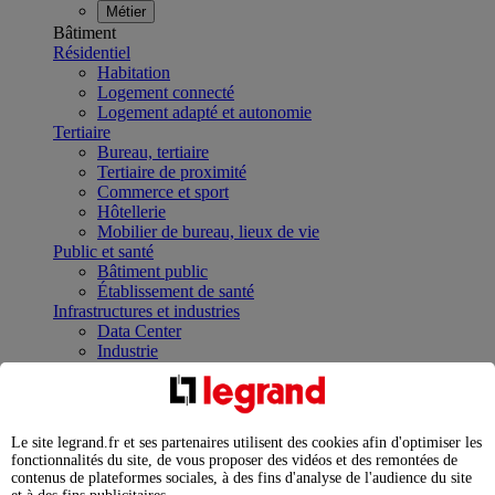
Métier
Bâtiment
Résidentiel
Habitation
Logement connecté
Logement adapté et autonomie
Tertiaire
Bureau, tertiaire
Tertiaire de proximité
Commerce et sport
Hôtellerie
Mobilier de bureau, lieux de vie
Public et santé
Bâtiment public
Établissement de santé
Infrastructures et industries
Data Center
Industrie
Infrastructures
À la une
Contrôler et planifier le fonctionnement des appareils
électriques avec le contacteur connecté
Le site legrand.fr et ses partenaires utilisent des cookies afin d'optimiser les
Répartir et optimiser son tableau électrique
fonctionnalités du site, de vous proposer des vidéos et des remontées de
Legrand Data Center Solutions : concentrer les
contenus de plateformes sociales, à des fins d'analyse de l'audience du site
expertises au service de vos performances