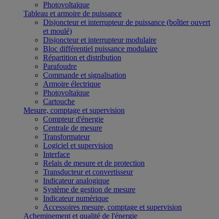
Photovoltaïque
Tableau et armoire de puissance
Disjoncteur et interrupteur de puissance (boîtier ouvert
et moulé)
Disjoncteur et interrupteur modulaire
Bloc différentiel puissance modulaire
Répartition et distribution
Parafoudre
Commande et signalisation
Armoire électrique
Photovoltaïque
Cartouche
Mesure, comptage et supervision
Compteur d'énergie
Centrale de mesure
Transformateur
Logiciel et supervision
Interface
Relais de mesure et de protection
Transducteur et convertisseur
Indicateur analogique
Système de gestion de mesure
Indicateur numérique
Accessoires mesure, comptage et supervision
Acheminement et qualité de l'énergie