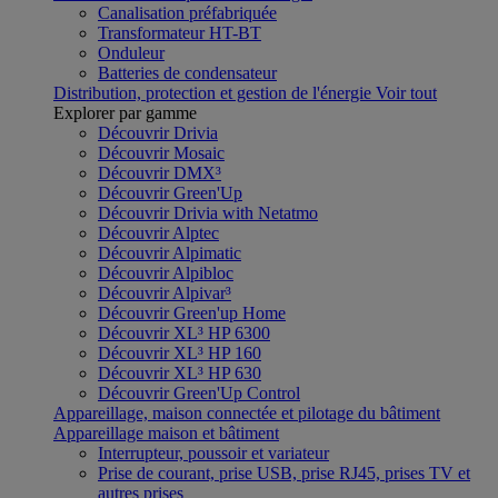
Canalisation préfabriquée
Transformateur HT-BT
Onduleur
Batteries de condensateur
Distribution, protection et gestion de l'énergie
Voir tout
Explorer par gamme
Découvrir Drivia
Découvrir Mosaic
Découvrir DMX³
Découvrir Green'Up
Découvrir Drivia with Netatmo
Découvrir Alptec
Découvrir Alpimatic
Découvrir Alpibloc
Découvrir Alpivar³
Découvrir Green'up Home
Découvrir XL³ HP 6300
Découvrir XL³ HP 160
Découvrir XL³ HP 630
Découvrir Green'Up Control
Appareillage, maison connectée et pilotage du bâtiment
Appareillage maison et bâtiment
Interrupteur, poussoir et variateur
Prise de courant, prise USB, prise RJ45, prises TV et
autres prises