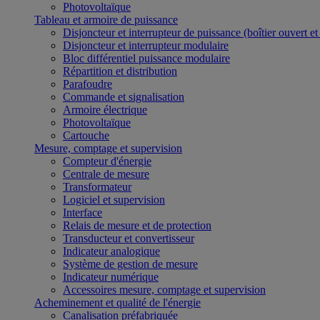
Photovoltaïque
Tableau et armoire de puissance
Disjoncteur et interrupteur de puissance (boîtier ouvert e
Disjoncteur et interrupteur modulaire
Bloc différentiel puissance modulaire
Répartition et distribution
Parafoudre
Commande et signalisation
Armoire électrique
Photovoltaïque
Cartouche
Mesure, comptage et supervision
Compteur d'énergie
Centrale de mesure
Transformateur
Logiciel et supervision
Interface
Relais de mesure et de protection
Transducteur et convertisseur
Indicateur analogique
Système de gestion de mesure
Indicateur numérique
Accessoires mesure, comptage et supervision
Acheminement et qualité de l'énergie
Canalisation préfabriquée