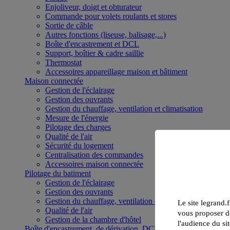
Enjoliveur, doigt et obturateur
Commande pour volets roulants et stores
Sortie de câble
Autres fonctions (liseuse, balisage,...)
Boîte d'encastrement et DCL
Support, boîtier & cadre saillie
Thermostat
Accessoires appareillage maison et bâtiment
Maison connectée
Gestion de l'éclairage
Gestion des ouvrants
Gestion du chauffage, ventilation et climatisation
Mesure de l'énergie
Pilotage des charges
Qualité de l'air
Sécurité du logement
Centralisation des commandes
Accessoires maison connectée
Pilotage du batiment
Gestion de l'éclairage
Gestion des ouvrants
Gestion du chauffage, ventilation et climatisation
Le site legrand.f
Qualité de l'air
vous proposer de
Gestion de la chambre d'hôtel
l'audience du sit
Boîte d'encastrement, de dérivation, DCL et boîte de sol