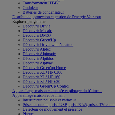
Transformateur HT-BT
Onduleur
Batteries de condensateur
Distribution, protection et gestion de l'énergie
Voir tout
Explorer par gamme
Découvrir Drivia
Découvrir Mosaic
Découvrir DMX³
Découvrir Green'Up
Découvrir Drivia with Netatmo
Découvrir Alptec
Découvrir Alpimatic
Découvrir Alpibloc
Découvrir Alpivar³
Découvrir Green'up Home
Découvrir XL³ HP 6300
Découvrir XL³ HP 160
Découvrir XL³ HP 630
Découvrir Green'Up Control
Appareillage, maison connectée et pilotage du bâtiment
Appareillage maison et bâtiment
Interrupteur, poussoir et variateur
Prise de courant, prise USB, prise RJ45, prises TV et aut
Détecteur de mouvement et présence
Plaque