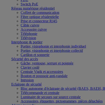
Switch PoE
Réseau numérique résidentiel
Coffret de communication
Fibre optique résidentielle
Prise et connecteur RJ45
Câble cuivre
Accessoire cuivre
Téléphonie
Télévision
Interphonie & portier
Portier, visiophonie et interphonie individuel
Portier, visiophonie et interphonie collectif
Carillon et sonnerie
Sécurité des accès
Gâche, ventouse, serrure et poignée
Clavier codé
Centrale Vigik et accessoires
Bouton et poussoir anti-vandale
Intrusion
Eclairage de sécurité
Bloc autonome d'éclairage de sécurité (BAES, BAEH,
Télécommande et centrale
Luminaire de secours sur source centrale
Accessoires, étiquettes, pictogrammes, pièces détachées