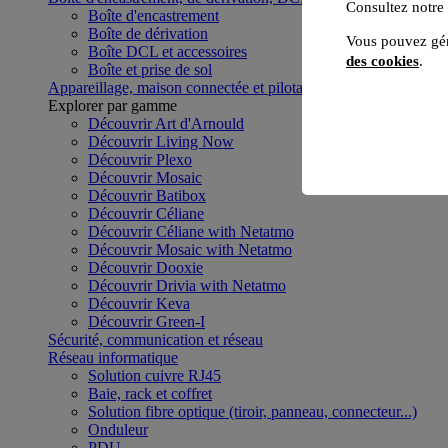
Consultez notre
Boîte d'encastrement
Boîte de dérivation
Vous pouvez gér
Boîte DCL et accessoires
des cookies
.
Boîte et prise de sol
Appareillage, maison connectée et pilotage du bâtiment
Voir to
Explorer par gamme
Découvrir Art d'Arnould
Découvrir Living Now
Découvrir Plexo
Découvrir Mosaic
Découvrir Batibox
Découvrir Céliane
Découvrir Céliane with Netatmo
Découvrir Mosaic with Netatmo
Découvrir Dooxie
Découvrir Drivia with Netatmo
Découvrir Keva
Découvrir Green-I
Sécurité, communication et réseau
Réseau informatique
Solution cuivre RJ45
Baie, rack et coffret
Solution fibre optique (tiroir, panneau, connecteur...)
Onduleur
PDU