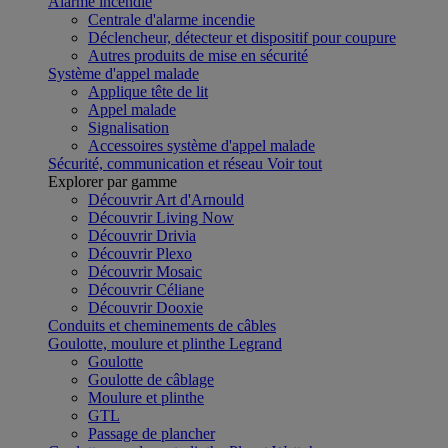
Alarme incendie
Centrale d'alarme incendie
Déclencheur, détecteur et dispositif pour coupure
Autres produits de mise en sécurité
Système d'appel malade
Applique tête de lit
Appel malade
Signalisation
Accessoires système d'appel malade
Sécurité, communication et réseau
Voir tout
Explorer par gamme
Découvrir Art d'Arnould
Découvrir Living Now
Découvrir Drivia
Découvrir Plexo
Découvrir Mosaic
Découvrir Céliane
Découvrir Dooxie
Conduits et cheminements de câbles
Goulotte, moulure et plinthe Legrand
Goulotte
Goulotte de câblage
Moulure et plinthe
GTL
Passage de plancher