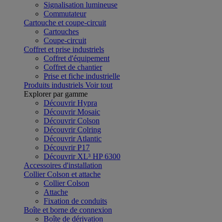
Signalisation lumineuse
Commutateur
Cartouche et coupe-circuit
Cartouches
Coupe-circuit
Coffret et prise industriels
Coffret d'équipement
Coffret de chantier
Prise et fiche industrielle
Produits industriels
Voir tout
Explorer par gamme
Découvrir Hypra
Découvrir Mosaic
Découvrir Colson
Découvrir Colring
Découvrir Atlantic
Découvrir P17
Découvrir XL³ HP 6300
Accessoires d'installation
Collier Colson et attache
Collier Colson
Attache
Fixation de conduits
Boîte et borne de connexion
Boîte de dérivation