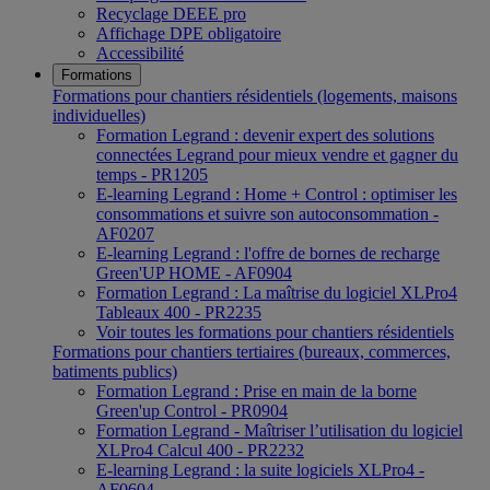
Recyclage DEEE pro
Affichage DPE obligatoire
Accessibilité
Formations
Formations pour chantiers résidentiels (logements, maisons
individuelles)
Formation Legrand : devenir expert des solutions
connectées Legrand pour mieux vendre et gagner du
temps - PR1205
E-learning Legrand : Home + Control : optimiser les
consommations et suivre son autoconsommation -
AF0207
E-learning Legrand : l'offre de bornes de recharge
Green'UP HOME - AF0904
Formation Legrand : La maîtrise du logiciel XLPro4
Tableaux 400 - PR2235
Voir toutes les formations pour chantiers résidentiels
Formations pour chantiers tertiaires (bureaux, commerces,
batiments publics)
Formation Legrand : Prise en main de la borne
Green'up Control - PR0904
Formation Legrand - Maîtriser l’utilisation du logiciel
XLPro4 Calcul 400 - PR2232
E-learning Legrand : la suite logiciels XLPro4 -
AF0604