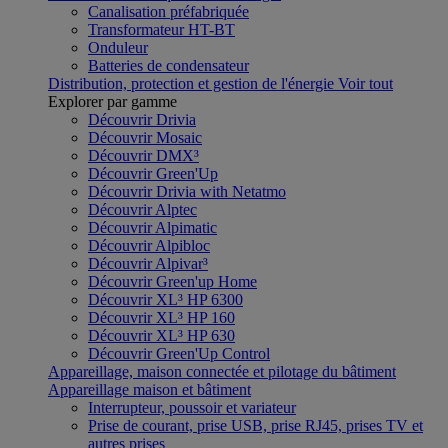
Canalisation préfabriquée
Transformateur HT-BT
Onduleur
Batteries de condensateur
Distribution, protection et gestion de l'énergie
Voir tout
Explorer par gamme
Découvrir Drivia
Découvrir Mosaic
Découvrir DMX³
Découvrir Green'Up
Découvrir Drivia with Netatmo
Découvrir Alptec
Découvrir Alpimatic
Découvrir Alpibloc
Découvrir Alpivar³
Découvrir Green'up Home
Découvrir XL³ HP 6300
Découvrir XL³ HP 160
Découvrir XL³ HP 630
Découvrir Green'Up Control
Appareillage, maison connectée et pilotage du bâtiment
Appareillage maison et bâtiment
Interrupteur, poussoir et variateur
Prise de courant, prise USB, prise RJ45, prises TV et
autres prises