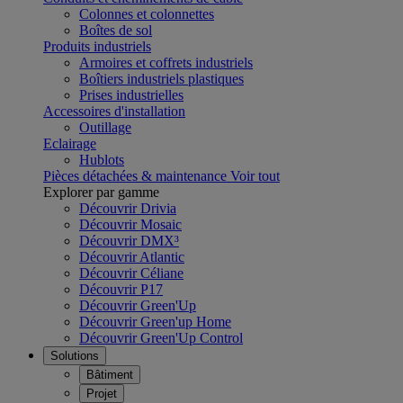
Colonnes et colonnettes
Boîtes de sol
Produits industriels
Armoires et coffrets industriels
Boîtiers industriels plastiques
Prises industrielles
Accessoires d'installation
Outillage
Eclairage
Hublots
Pièces détachées & maintenance
Voir tout
Explorer par gamme
Découvrir Drivia
Découvrir Mosaic
Découvrir DMX³
Découvrir Atlantic
Découvrir Céliane
Découvrir P17
Découvrir Green'Up
Découvrir Green'up Home
Découvrir Green'Up Control
Solutions
Bâtiment
Projet