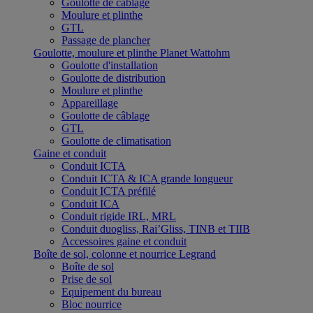
Goulotte de câblage
Moulure et plinthe
GTL
Passage de plancher
Goulotte, moulure et plinthe Planet Wattohm
Goulotte d'installation
Goulotte de distribution
Moulure et plinthe
Appareillage
Goulotte de câblage
GTL
Goulotte de climatisation
Gaine et conduit
Conduit ICTA
Conduit ICTA & ICA grande longueur
Conduit ICTA préfilé
Conduit ICA
Conduit rigide IRL, MRL
Conduit duogliss, Rai’Gliss, TINB et TIIB
Accessoires gaine et conduit
Boîte de sol, colonne et nourrice Legrand
Boîte de sol
Prise de sol
Equipement du bureau
Bloc nourrice