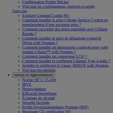
Configurateur Portier Bticino
Voir tous les configurateurs, logiciels et applis
Tutos pro
Explorer Legrand Config Pro
Comment installer la prise Céliane Surface Confort en
remplacement d’une ancienne prise ?
Comment raccorder des prises ensemble avec Céliane
Rapido ?
Comment installer le pack de démarrage connecté
Drivia with Netatmo ?
Comment installer un interrupteur connecté pour volet
roulant Céliane™ with Netatmo ?
Comment installer un connecteur LCS³ ?
Comment installer et configurer l’alarme Type 4 radio ?
Installer et configurer le Classe 300EOS with Netatmo
Voir tous les tutoriels
normes et réglementations
Norme NF C 15-100
IRVE
Photovoltaïque
Efficacité énergétique
Éclairage de sécurité
Sécurité Incendie
Profils Environnementaux Produits (PEP)
Marquage CE certification NF