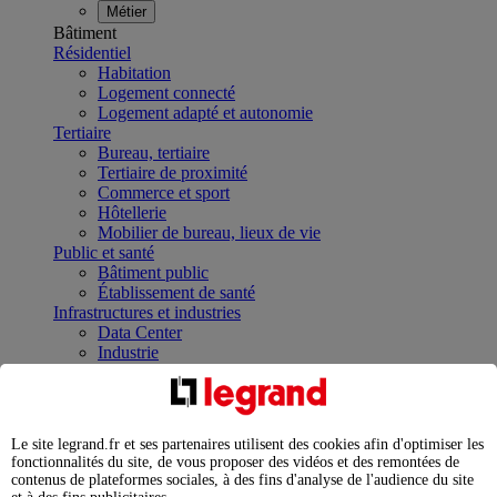
Métier
Bâtiment
Résidentiel
Habitation
Logement connecté
Logement adapté et autonomie
Tertiaire
Bureau, tertiaire
Tertiaire de proximité
Commerce et sport
Hôtellerie
Mobilier de bureau, lieux de vie
Public et santé
Bâtiment public
Établissement de santé
Infrastructures et industries
Data Center
Industrie
Infrastructures
À la une
Contrôler et planifier le fonctionnement des appareils
électriques avec le contacteur connecté
Le site legrand.fr et ses partenaires utilisent des cookies afin d'optimiser les
Répartir et optimiser son tableau électrique
fonctionnalités du site, de vous proposer des vidéos et des remontées de
Legrand Data Center Solutions : concentrer les
contenus de plateformes sociales, à des fins d'analyse de l'audience du site
expertises au service de vos performances