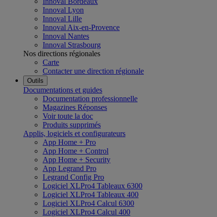
Innoval Bordeaux
Innoval Lyon
Innoval Lille
Innoval Aix-en-Provence
Innoval Nantes
Innoval Strasbourg
Nos directions régionales
Carte
Contacter une direction régionale
Outils
Documentations et guides
Documentation professionnelle
Magazines Réponses
Voir toute la doc
Produits supprimés
Applis, logiciels et configurateurs
App Home + Pro
App Home + Control
App Home + Security
App Legrand Pro
Legrand Config Pro
Logiciel XLPro4 Tableaux 6300
Logiciel XLPro4 Tableaux 400
Logiciel XLPro4 Calcul 6300
Logiciel XLPro4 Calcul 400