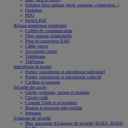
Solution fibre optique (tiroir, panneau, connecteur...)
Onduleur
PDU
Switch PoE
Réseau numérique résidentiel
Coffret de communication
Fibre optique résidentielle
Prise et connecteur RJ45
Câble cuivre
Accessoire cuivre
Téléphonie
Télévision
Interphonie & portier
Portier, visiophonie et interphonie individuel
Portier, visiophonie et interphonie collectif
Carillon et sonnerie
Sécurité des accès
Gâche, ventouse, serrure et poignée
Clavier codé
Centrale Vigik et accessoires
Bouton et poussoir anti-vandale
Intrusion
Eclairage de sécurité
Bloc autonome d'éclairage de sécurité (BAES, BAEH,