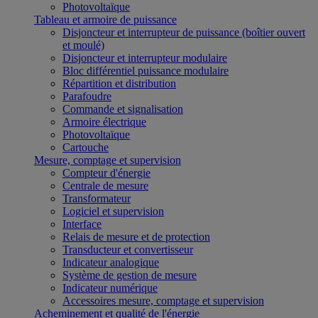
Photovoltaïque
Tableau et armoire de puissance
Disjoncteur et interrupteur de puissance (boîtier ouvert
et moulé)
Disjoncteur et interrupteur modulaire
Bloc différentiel puissance modulaire
Répartition et distribution
Parafoudre
Commande et signalisation
Armoire électrique
Photovoltaïque
Cartouche
Mesure, comptage et supervision
Compteur d'énergie
Centrale de mesure
Transformateur
Logiciel et supervision
Interface
Relais de mesure et de protection
Transducteur et convertisseur
Indicateur analogique
Système de gestion de mesure
Indicateur numérique
Accessoires mesure, comptage et supervision
Acheminement et qualité de l'énergie