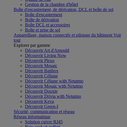
Gestion de la chambre d'hôtel
Boîte d'encastrement, de dérivation, DCL et boîte de sol
Boîte d'encastrement
Boîte de dérivation
Boîte DCL et accessoires
Boîte et prise de sol
Appareillage, maison connectée et pilotage du bâtiment
Voir
tout
Explorer par gamme
Découvrir Art d'Arnould
Découvrir Living Now
Découvrir Plexo
Découvrir Mosaic
Découvrir Batibox
Découvrir Céliane
Découvrir Céliane with Netatmo
Découvrir Mosaic with Netatmo
Découvrir Dooxie
Découvrir Drivia with Netatmo
Découvrir Keva
Découvrir Green-I
Sécurité, communication et réseau
Réseau informatique
Solution cuivre RJ45
Baie, rack et coffret