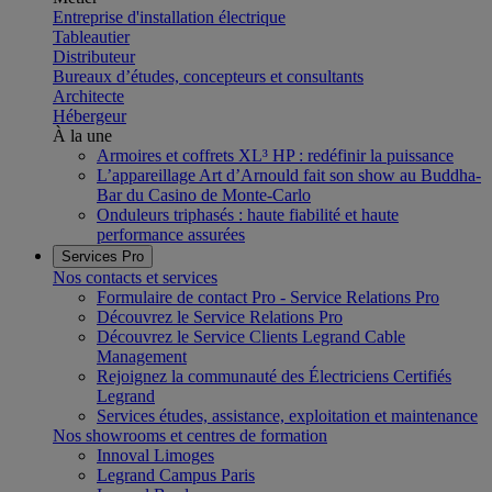
Entreprise d'installation électrique
Tableautier
Distributeur
Bureaux d’études, concepteurs et consultants
Architecte
Hébergeur
À la une
Armoires et coffrets XL³ HP : redéfinir la puissance
L’appareillage Art d’Arnould fait son show au Buddha-
Bar du Casino de Monte-Carlo
Onduleurs triphasés : haute fiabilité et haute
performance assurées
Services Pro
Nos contacts et services
Formulaire de contact Pro - Service Relations Pro
Découvrez le Service Relations Pro
Découvrez le Service Clients Legrand Cable
Management
Rejoignez la communauté des Électriciens Certifiés
Legrand
Services études, assistance, exploitation et maintenance
Nos showrooms et centres de formation
Innoval Limoges
Legrand Campus Paris