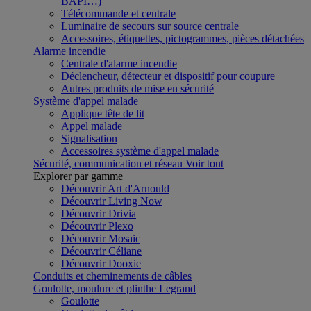
BAPI…)
Télécommande et centrale
Luminaire de secours sur source centrale
Accessoires, étiquettes, pictogrammes, pièces détachées
Alarme incendie
Centrale d'alarme incendie
Déclencheur, détecteur et dispositif pour coupure
Autres produits de mise en sécurité
Système d'appel malade
Applique tête de lit
Appel malade
Signalisation
Accessoires système d'appel malade
Sécurité, communication et réseau
Voir tout
Explorer par gamme
Découvrir Art d'Arnould
Découvrir Living Now
Découvrir Drivia
Découvrir Plexo
Découvrir Mosaic
Découvrir Céliane
Découvrir Dooxie
Conduits et cheminements de câbles
Goulotte, moulure et plinthe Legrand
Goulotte