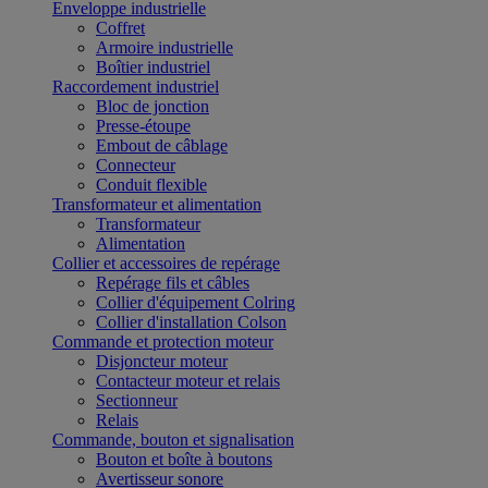
Enveloppe industrielle
Coffret
Armoire industrielle
Boîtier industriel
Raccordement industriel
Bloc de jonction
Presse-étoupe
Embout de câblage
Connecteur
Conduit flexible
Transformateur et alimentation
Transformateur
Alimentation
Collier et accessoires de repérage
Repérage fils et câbles
Collier d'équipement Colring
Collier d'installation Colson
Commande et protection moteur
Disjoncteur moteur
Contacteur moteur et relais
Sectionneur
Relais
Commande, bouton et signalisation
Bouton et boîte à boutons
Avertisseur sonore