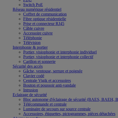
Switch PoE
Réseau numérique résidentiel
Coffret de communication
Fibre optique résidentielle
Prise et connecteur RJ45
Câble cuivre
Accessoire cuivre
Téléphonie
Télévision
Interphonie & portier
Portier, visiophonie et interphonie individuel
Portier, visiophonie et interphonie collectif
Carillon et sonnerie
Sécurité des accès
Gâche, ventouse, serrure et poignée
Clavier codé
Centrale Vigik et accessoires
Bouton et poussoir anti-vandale
Intrusion
Eclairage de sécurité
Bloc autonome d'éclairage de sécurité (BAES, BAEH,
Télécommande et centrale
Luminaire de secours sur source centrale
Accessoires, étiquettes, pictogrammes, pièces détachées