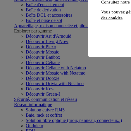
Consultez notre
Boîte d'encastrement
Boîte de dérivation
Vous pouvez gér
Boîte DCL et accessoires
des cookies
.
Boîte et prise de sol
Appareillage, maison connectée et pilotage du bâtiment
Voir to
Explorer par gamme
Découvrir Art d'Arnould
Découvrir Living Now
Découvrir Plexo
Découvrir Mosaic
Découvrir Batibox
Découvrir Céliane
Découvrir Céliane with Netatmo
Découvrir Mosaic with Netatmo
Découvrir Dooxie
Découvrir Drivia with Netatmo
Découvrir Keva
Découvrir Green-I
Sécurité, communication et réseau
Réseau informatique
Solution cuivre RJ45
Baie, rack et coffret
Solution fibre optique (tiroir, panneau, connecteur...)
Onduleur
PDU