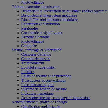
Photovoltaïque
Tableau et armoire de puissance
Disjoncteur et interrupteur de puissance (boîtier ouvert e
Disjoncteur et interrupteur modulaire
Bloc différentiel puissance modulaire
Répartition et distribution
Parafoudre
Commande et signalisation
Armoire électrique
Photovoltaïque
Cartouche
Mesure, comptage et supervision
Compteur d'énergie
Centrale de mesure
Transformateur
Logiciel et supervision
Interface
Relais de mesure et de protection
Transducteur et convertisseur
Indicateur analogique
Système de gestion de mesure
Indicateur numérique
Accessoires mesure, comptage et supervision
Acheminement et qualité de l'énergie
Canalisation préfabriquée