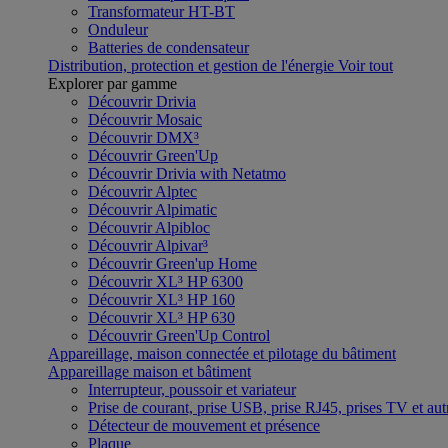
Transformateur HT-BT
Onduleur
Batteries de condensateur
Distribution, protection et gestion de l'énergie
Voir tout
Explorer par gamme
Découvrir Drivia
Découvrir Mosaic
Découvrir DMX³
Découvrir Green'Up
Découvrir Drivia with Netatmo
Découvrir Alptec
Découvrir Alpimatic
Découvrir Alpibloc
Découvrir Alpivar³
Découvrir Green'up Home
Découvrir XL³ HP 6300
Découvrir XL³ HP 160
Découvrir XL³ HP 630
Découvrir Green'Up Control
Appareillage, maison connectée et pilotage du bâtiment
Appareillage maison et bâtiment
Interrupteur, poussoir et variateur
Prise de courant, prise USB, prise RJ45, prises TV et aut
Détecteur de mouvement et présence
Plaque