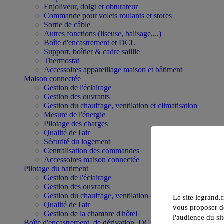
Enjoliveur, doigt et obturateur
Commande pour volets roulants et stores
Sortie de câble
Autres fonctions (liseuse, balisage,...)
Boîte d'encastrement et DCL
Support, boîtier & cadre saillie
Thermostat
Accessoires appareillage maison et bâtiment
Maison connectée
Gestion de l'éclairage
Gestion des ouvrants
Gestion du chauffage, ventilation et climatisation
Mesure de l'énergie
Pilotage des charges
Qualité de l'air
Sécurité du logement
Centralisation des commandes
Accessoires maison connectée
Pilotage du batiment
Gestion de l'éclairage
Gestion des ouvrants
Gestion du chauffage, ventilation et climatisation
Le site legrand.f
Qualité de l'air
vous proposer de
Gestion de la chambre d'hôtel
l'audience du sit
Boîte d'encastrement, de dérivation, DCL et boîte de sol