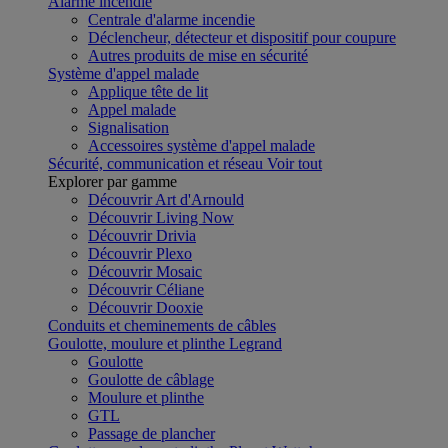
Alarme incendie
Centrale d'alarme incendie
Déclencheur, détecteur et dispositif pour coupure
Autres produits de mise en sécurité
Système d'appel malade
Applique tête de lit
Appel malade
Signalisation
Accessoires système d'appel malade
Sécurité, communication et réseau
Voir tout
Explorer par gamme
Découvrir Art d'Arnould
Découvrir Living Now
Découvrir Drivia
Découvrir Plexo
Découvrir Mosaic
Découvrir Céliane
Découvrir Dooxie
Conduits et cheminements de câbles
Goulotte, moulure et plinthe Legrand
Goulotte
Goulotte de câblage
Moulure et plinthe
GTL
Passage de plancher