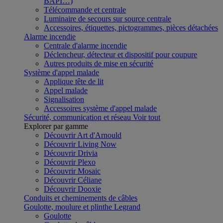
BAPI…)
Télécommande et centrale
Luminaire de secours sur source centrale
Accessoires, étiquettes, pictogrammes, pièces détachées
Alarme incendie
Centrale d'alarme incendie
Déclencheur, détecteur et dispositif pour coupure
Autres produits de mise en sécurité
Système d'appel malade
Applique tête de lit
Appel malade
Signalisation
Accessoires système d'appel malade
Sécurité, communication et réseau
Voir tout
Explorer par gamme
Découvrir Art d'Arnould
Découvrir Living Now
Découvrir Drivia
Découvrir Plexo
Découvrir Mosaic
Découvrir Céliane
Découvrir Dooxie
Conduits et cheminements de câbles
Goulotte, moulure et plinthe Legrand
Goulotte