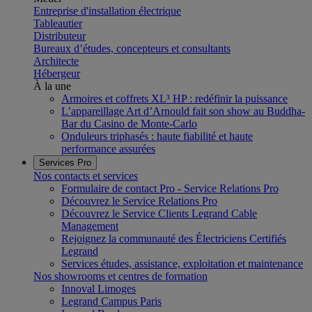
Entreprise d'installation électrique
Tableautier
Distributeur
Bureaux d’études, concepteurs et consultants
Architecte
Hébergeur
À la une
Armoires et coffrets XL³ HP : redéfinir la puissance
L’appareillage Art d’Arnould fait son show au Buddha-
Bar du Casino de Monte-Carlo
Onduleurs triphasés : haute fiabilité et haute
performance assurées
Services Pro
Nos contacts et services
Formulaire de contact Pro - Service Relations Pro
Découvrez le Service Relations Pro
Découvrez le Service Clients Legrand Cable
Management
Rejoignez la communauté des Électriciens Certifiés
Legrand
Services études, assistance, exploitation et maintenance
Nos showrooms et centres de formation
Innoval Limoges
Legrand Campus Paris