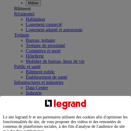
Métier
Bâtiment
Résidentiel
Habitation
Logement connecté
Logement adapté et autonomie
Tertiaire
Bureau, tertiaire
Tertiaire de proximité
Commerce et sport
Hôtellerie
Mobilier de bureau, lieux de vie
Public et santé
Bâtiment public
Établissement de santé
Infrastructures et industries
Data Center
Industrie
Infrastructures
À la une
Contrôler et planifier le fonctionnement des appareils
électriques avec le contacteur connecté
Le site legrand.fr et ses partenaires utilisent des cookies afin d'optimiser les
Répartir et optimiser son tableau électrique
fonctionnalités du site, de vous proposer des vidéos et des remontées de
Legrand Data Center Solutions : concentrer les
contenus de plateformes sociales, à des fins d'analyse de l'audience du site
expertises au service de vos performances