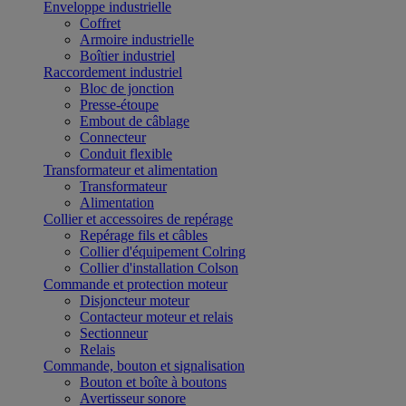
Enveloppe industrielle
Coffret
Armoire industrielle
Boîtier industriel
Raccordement industriel
Bloc de jonction
Presse-étoupe
Embout de câblage
Connecteur
Conduit flexible
Transformateur et alimentation
Transformateur
Alimentation
Collier et accessoires de repérage
Repérage fils et câbles
Collier d'équipement Colring
Collier d'installation Colson
Commande et protection moteur
Disjoncteur moteur
Contacteur moteur et relais
Sectionneur
Relais
Commande, bouton et signalisation
Bouton et boîte à boutons
Avertisseur sonore