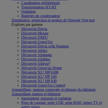
Canalisation préfabriquée
Transformateur HT-BT
Onduleur
Batteries de condensateur
Distribution, protection et gestion de l'énergie
Voir tout
Explorer par gamme
Découvrir Drivia
Découvrir Mosaic
Découvrir DMX³
Découvrir Green'Up
Découvrir Drivia with Netatmo
Découvrir Alptec
Découvrir Alpimatic
Découvrir Alpibloc
Découvrir Alpivar³
Découvrir Green'up Home
Découvrir XL³ HP 6300
Découvrir XL³ HP 160
Découvrir XL³ HP 630
Découvrir Green'Up Control
Appareillage, maison connectée et pilotage du bâtiment
Appareillage maison et bâtiment
Interrupteur, poussoir et variateur
Prise de courant, prise USB, prise RJ45, prises TV et
autres prises