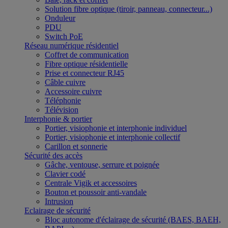
Solution fibre optique (tiroir, panneau, connecteur...)
Onduleur
PDU
Switch PoE
Réseau numérique résidentiel
Coffret de communication
Fibre optique résidentielle
Prise et connecteur RJ45
Câble cuivre
Accessoire cuivre
Téléphonie
Télévision
Interphonie & portier
Portier, visiophonie et interphonie individuel
Portier, visiophonie et interphonie collectif
Carillon et sonnerie
Sécurité des accès
Gâche, ventouse, serrure et poignée
Clavier codé
Centrale Vigik et accessoires
Bouton et poussoir anti-vandale
Intrusion
Eclairage de sécurité
Bloc autonome d'éclairage de sécurité (BAES, BAEH,