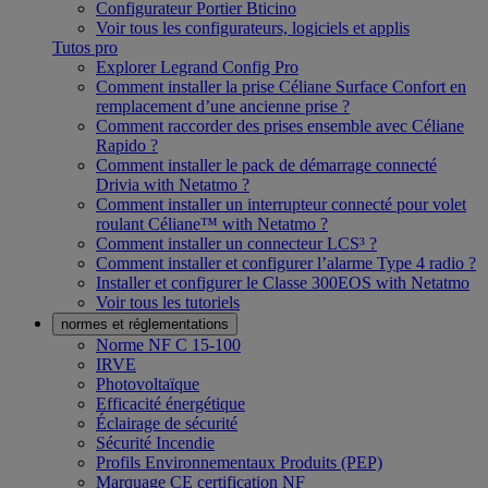
Configurateur Portier Bticino
Voir tous les configurateurs, logiciels et applis
Tutos pro
Explorer Legrand Config Pro
Comment installer la prise Céliane Surface Confort en
remplacement d’une ancienne prise ?
Comment raccorder des prises ensemble avec Céliane
Rapido ?
Comment installer le pack de démarrage connecté
Drivia with Netatmo ?
Comment installer un interrupteur connecté pour volet
roulant Céliane™ with Netatmo ?
Comment installer un connecteur LCS³ ?
Comment installer et configurer l’alarme Type 4 radio ?
Installer et configurer le Classe 300EOS with Netatmo
Voir tous les tutoriels
normes et réglementations
Norme NF C 15-100
IRVE
Photovoltaïque
Efficacité énergétique
Éclairage de sécurité
Sécurité Incendie
Profils Environnementaux Produits (PEP)
Marquage CE certification NF