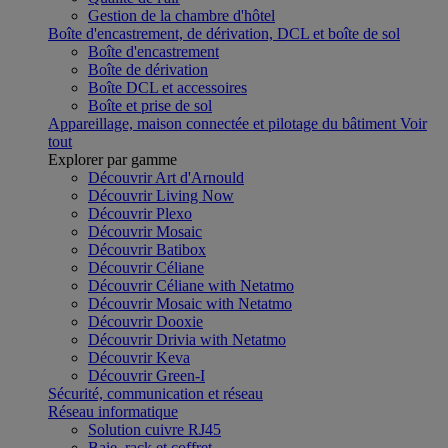
Gestion de la chambre d'hôtel
Boîte d'encastrement, de dérivation, DCL et boîte de sol
Boîte d'encastrement
Boîte de dérivation
Boîte DCL et accessoires
Boîte et prise de sol
Appareillage, maison connectée et pilotage du bâtiment
Voir
tout
Explorer par gamme
Découvrir Art d'Arnould
Découvrir Living Now
Découvrir Plexo
Découvrir Mosaic
Découvrir Batibox
Découvrir Céliane
Découvrir Céliane with Netatmo
Découvrir Mosaic with Netatmo
Découvrir Dooxie
Découvrir Drivia with Netatmo
Découvrir Keva
Découvrir Green-I
Sécurité, communication et réseau
Réseau informatique
Solution cuivre RJ45
Baie, rack et coffret