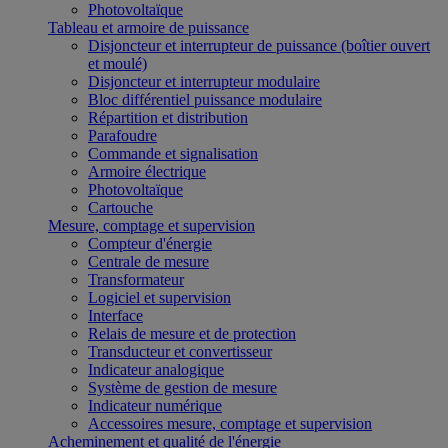
Photovoltaïque
Tableau et armoire de puissance
Disjoncteur et interrupteur de puissance (boîtier ouvert
et moulé)
Disjoncteur et interrupteur modulaire
Bloc différentiel puissance modulaire
Répartition et distribution
Parafoudre
Commande et signalisation
Armoire électrique
Photovoltaïque
Cartouche
Mesure, comptage et supervision
Compteur d'énergie
Centrale de mesure
Transformateur
Logiciel et supervision
Interface
Relais de mesure et de protection
Transducteur et convertisseur
Indicateur analogique
Système de gestion de mesure
Indicateur numérique
Accessoires mesure, comptage et supervision
Acheminement et qualité de l'énergie