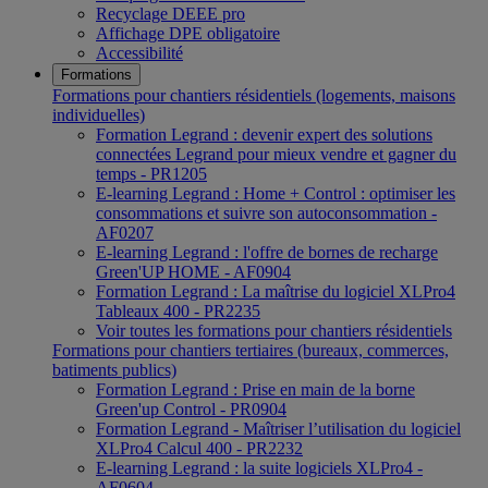
Recyclage DEEE pro
Affichage DPE obligatoire
Accessibilité
Formations
Formations pour chantiers résidentiels (logements, maisons
individuelles)
Formation Legrand : devenir expert des solutions
connectées Legrand pour mieux vendre et gagner du
temps - PR1205
E-learning Legrand : Home + Control : optimiser les
consommations et suivre son autoconsommation -
AF0207
E-learning Legrand : l'offre de bornes de recharge
Green'UP HOME - AF0904
Formation Legrand : La maîtrise du logiciel XLPro4
Tableaux 400 - PR2235
Voir toutes les formations pour chantiers résidentiels
Formations pour chantiers tertiaires (bureaux, commerces,
batiments publics)
Formation Legrand : Prise en main de la borne
Green'up Control - PR0904
Formation Legrand - Maîtriser l’utilisation du logiciel
XLPro4 Calcul 400 - PR2232
E-learning Legrand : la suite logiciels XLPro4 -
AF0604