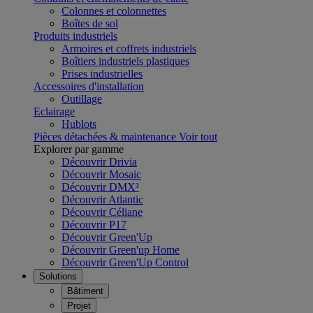
Colonnes et colonnettes
Boîtes de sol
Produits industriels
Armoires et coffrets industriels
Boîtiers industriels plastiques
Prises industrielles
Accessoires d'installation
Outillage
Eclairage
Hublots
Pièces détachées & maintenance
Voir tout
Explorer par gamme
Découvrir Drivia
Découvrir Mosaic
Découvrir DMX³
Découvrir Atlantic
Découvrir Céliane
Découvrir P17
Découvrir Green'Up
Découvrir Green'up Home
Découvrir Green'Up Control
Solutions
Bâtiment
Projet