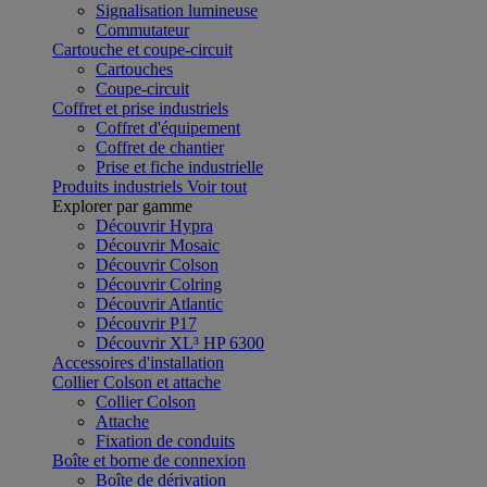
Signalisation lumineuse
Commutateur
Cartouche et coupe-circuit
Cartouches
Coupe-circuit
Coffret et prise industriels
Coffret d'équipement
Coffret de chantier
Prise et fiche industrielle
Produits industriels
Voir tout
Explorer par gamme
Découvrir Hypra
Découvrir Mosaic
Découvrir Colson
Découvrir Colring
Découvrir Atlantic
Découvrir P17
Découvrir XL³ HP 6300
Accessoires d'installation
Collier Colson et attache
Collier Colson
Attache
Fixation de conduits
Boîte et borne de connexion
Boîte de dérivation