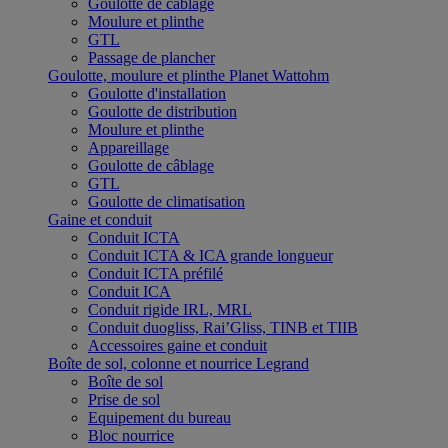
Goulotte de câblage
Moulure et plinthe
GTL
Passage de plancher
Goulotte, moulure et plinthe Planet Wattohm
Goulotte d'installation
Goulotte de distribution
Moulure et plinthe
Appareillage
Goulotte de câblage
GTL
Goulotte de climatisation
Gaine et conduit
Conduit ICTA
Conduit ICTA & ICA grande longueur
Conduit ICTA préfilé
Conduit ICA
Conduit rigide IRL, MRL
Conduit duogliss, Rai’Gliss, TINB et TIIB
Accessoires gaine et conduit
Boîte de sol, colonne et nourrice Legrand
Boîte de sol
Prise de sol
Equipement du bureau
Bloc nourrice