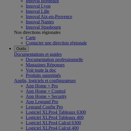
Innoval Bordeaux
Innoval Lyon
Innoval Lille
Innoval Aix-en-Provence
Innoval Nantes
Innoval Strasbourg
Nos directions régionales
Carte
Contacter une direction régionale
Outils
Documentations et guides
Documentation professionnelle
Magazines Réponses
Voir toute la doc
Produits supprimés
Applis, logiciels et configurateurs
App Home + Pro
App Home + Control
App Home + Security
App Legrand Pro
Legrand Config Pro
Logiciel XLPro4 Tableaux 6300
Logiciel XLPro4 Tableaux 400
Logiciel XLPro4 Calcul 6300
Logiciel XLPro4 Calcul 400