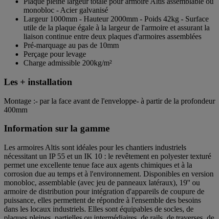
Plaque pleine largeur totale pour armoire Altis assemblable ou
monobloc - Acier galvanisé
Largeur 1000mm - Hauteur 2000mm - Poids 42kg - Surface
utile de la plaque égale à la largeur de l'armoire et assurant la
liaison continue entre deux plaques d'armoires assemblées
Pré-marquage au pas de 10mm
Perçage pour levage
Charge admissible 200kg/m²
Les + installation
Montage :- par la face avant de l'enveloppe- à partir de la profondeur
400mm
Information sur la gamme
Les armoires Altis sont idéales pour les chantiers industriels
nécessitant un IP 55 et un IK 10 : le revêtement en polyester texturé
permet une excellente tenue face aux agents chimiques et à la
corrosion due au temps et à l'environnement. Disponibles en version
monobloc, assemblable (avec jeu de panneaux latéraux), 19'' ou
armoire de distribution pour intégration d'appareils de coupure de
puissance, elles permettent de répondre à l'ensemble des besoins
dans les locaux industriels. Elles sont équipables de socles, de
plaques pleines, partielles ou intermédiaires, de rails, de traverses, de