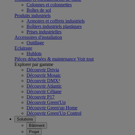
Colonnes et colonnettes
Boîtes de sol
Produits industriels
Armoires et coffrets industriels
Boîtiers industriels plastiques
Prises industrielles
Accessoires d'installation
Outillage
Eclairage
Hublots
Pièces détachées & maintenance
Voir tout
Explorer par gamme
Découvrir Drivia
Découvrir Mosaic
Découvrir DMX³
Découvrir Atlantic
Découvrir Céliane
Découvrir P17
Découvrir Green'Up
Découvrir Green'up Home
Découvrir Green'Up Control
Solutions
Bâtiment
Projet