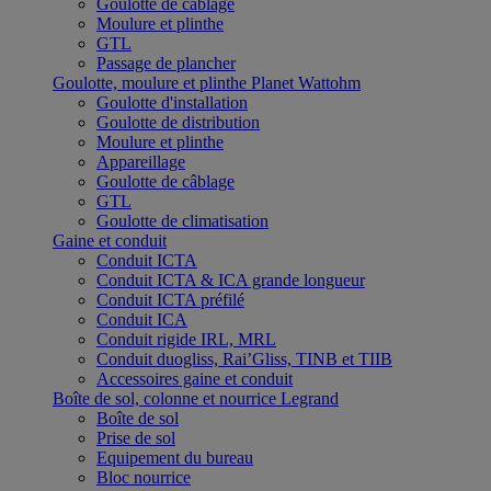
Goulotte de câblage
Moulure et plinthe
GTL
Passage de plancher
Goulotte, moulure et plinthe Planet Wattohm
Goulotte d'installation
Goulotte de distribution
Moulure et plinthe
Appareillage
Goulotte de câblage
GTL
Goulotte de climatisation
Gaine et conduit
Conduit ICTA
Conduit ICTA & ICA grande longueur
Conduit ICTA préfilé
Conduit ICA
Conduit rigide IRL, MRL
Conduit duogliss, Rai’Gliss, TINB et TIIB
Accessoires gaine et conduit
Boîte de sol, colonne et nourrice Legrand
Boîte de sol
Prise de sol
Equipement du bureau
Bloc nourrice