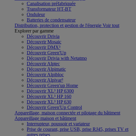
Canalisation préfabriquée
Transformateur HT-BT
Onduleur
Batteries de condensateur
Distribution, protection et gestion de l'énergie
Voir tout
Explorer par gamme
Découvrir Drivia
Découvrir Mosaic
Découvrir DMX³
Découvrir Green'Up
Découvrir Drivia with Netatmo
Découvrir Alptec
Découvrir Alpimatic
Découvrir Alpibloc
Découvrir Alpivar³
Découvrir Green'up Home
Découvrir XL³ HP 6300
Découvrir XL³ HP 160
Découvrir XL³ HP 630
Découvrir Green'Up Control
Appareillage, maison connectée et pilotage du bâtiment
Appareillage maison et bâtiment
Interrupteur, poussoir et variateur
Prise de courant, prise USB, prise RJ45, prises TV et
autres prises