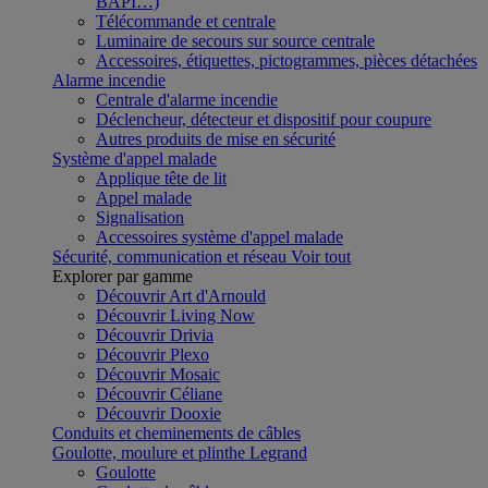
BAPI…)
Télécommande et centrale
Luminaire de secours sur source centrale
Accessoires, étiquettes, pictogrammes, pièces détachées
Alarme incendie
Centrale d'alarme incendie
Déclencheur, détecteur et dispositif pour coupure
Autres produits de mise en sécurité
Système d'appel malade
Applique tête de lit
Appel malade
Signalisation
Accessoires système d'appel malade
Sécurité, communication et réseau
Voir tout
Explorer par gamme
Découvrir Art d'Arnould
Découvrir Living Now
Découvrir Drivia
Découvrir Plexo
Découvrir Mosaic
Découvrir Céliane
Découvrir Dooxie
Conduits et cheminements de câbles
Goulotte, moulure et plinthe Legrand
Goulotte