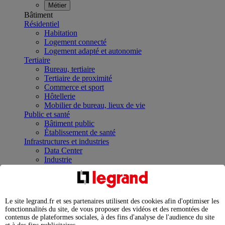
Métier
Bâtiment
Résidentiel
Habitation
Logement connecté
Logement adapté et autonomie
Tertiaire
Bureau, tertiaire
Tertiaire de proximité
Commerce et sport
Hôtellerie
Mobilier de bureau, lieux de vie
Public et santé
Bâtiment public
Établissement de santé
Infrastructures et industries
Data Center
Industrie
Infrastructures
À la une
Contrôler et planifier le fonctionnement des appareils
électriques avec le contacteur connecté
Le site legrand.fr et ses partenaires utilisent des cookies afin d'optimiser les
Répartir et optimiser son tableau électrique
fonctionnalités du site, de vous proposer des vidéos et des remontées de
Legrand Data Center Solutions : concentrer les
contenus de plateformes sociales, à des fins d'analyse de l'audience du site
expertises au service de vos performances