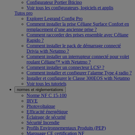
Configurateur Portier Bticino
Voir tous les configurateurs, logiciels et applis
Tutos pro
Explorer Legrand Config Pro
Comment installer la prise Céliane Surface Confort en
remplacement d’une ancienne prise ?
Comment raccorder des prises ensemble avec Céliane
Rapido ?
Comment installer le pack de démarrage connecté
Drivia with Netatmo ?
Comment installer un interrupteur connecté pour volet
roulant Céliane™ with Netatmo ?
Comment installer un connecteur LCS³ ?
Comment installer et configurer l’alarme Type 4 radio ?
Installer et configurer le Classe 300EOS with Netatmo
Voir tous les tutoriels
normes et réglementations
Norme NF C 15-100
IRVE
Photovoltaïque
Efficacité énergétique
Éclairage de sécurité
Sécurité Incendie
Profils Environnementaux Produits (PEP)
Marquage CE certification NF