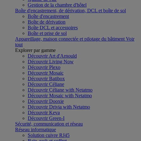
Gestion de la chambre d'hôtel
Boîte d'encastrement, de dérivation, DCL et boîte de sol
Boîte d'encastrement
Boîte de dérivation
Boîte DCL et accessoires
Boîte et prise de sol
Appareillage, maison connectée et pilotage du bâtiment
Voir
tout
Explorer par gamme
Découvrir Art d'Arnould
Découvrir Living Now
Découvrir Plexo
Découvrir Mosaic
Découvrir Batibox
Découvrir Céliane
Découvrir Céliane with Netatmo
Découvrir Mosaic with Netatmo
Découvrir Dooxie
Découvrir Drivia with Netatmo
Découvrir Keva
Découvrir Green-I
Sécurité, communication et réseau
Réseau informatique
Solution cuivre RJ45
Baie, rack et coffret