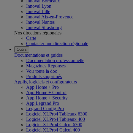
Innoval Bordeaux
Innoval Lyon
Innoval Lille
Innoval Aix-en-Provence
Innoval Nantes
Innoval Strasbourg
Nos directions régionales
Carte
Contacter une direction régionale
Outils
Documentations et guides
Documentation professionnelle
Magazines Réponses
Voir toute la doc
Produits supprimés
Applis, logiciels et configurateurs
App Home + Pro
App Home + Control
App Home + Security
App Legrand Pro
Legrand Config Pro
Logiciel XLPro4 Tableaux 6300
Logiciel XLPro4 Tableaux 400
Logiciel XLPro4 Calcul 6300
Logiciel XLPro4 Calcul 400