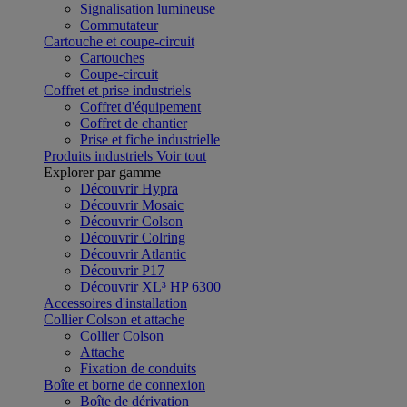
Signalisation lumineuse
Commutateur
Cartouche et coupe-circuit
Cartouches
Coupe-circuit
Coffret et prise industriels
Coffret d'équipement
Coffret de chantier
Prise et fiche industrielle
Produits industriels
Voir tout
Explorer par gamme
Découvrir Hypra
Découvrir Mosaic
Découvrir Colson
Découvrir Colring
Découvrir Atlantic
Découvrir P17
Découvrir XL³ HP 6300
Accessoires d'installation
Collier Colson et attache
Collier Colson
Attache
Fixation de conduits
Boîte et borne de connexion
Boîte de dérivation