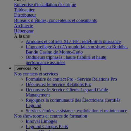
Entreprise d'installation électrique
Tableautier
Distributeur
Bureaux d’études, concepteurs et consultants
Architecte
Hébergeur
À la une
Armoires et coffrets XL³ HP : redéfinir la puissance
L’appareillage Art d’Arnould fait son show au Buddha-
Bar du Casino de Monte-Carlo
Onduleurs triphasés : haute fiabilité et haute
performance assurées
Services Pro
Nos contacts et services
Formulaire de contact Pro - Service Relations Pro
Découvrez le Service Relations Pro
Découvrez le Service Clients Legrand Cable
Management
Rejoignez la communauté des Électriciens Certifiés
Legrand
Services études, assistance, exploitation et maintenance
Nos showrooms et centres de formation
Innoval Limoges
Legrand Campus Paris