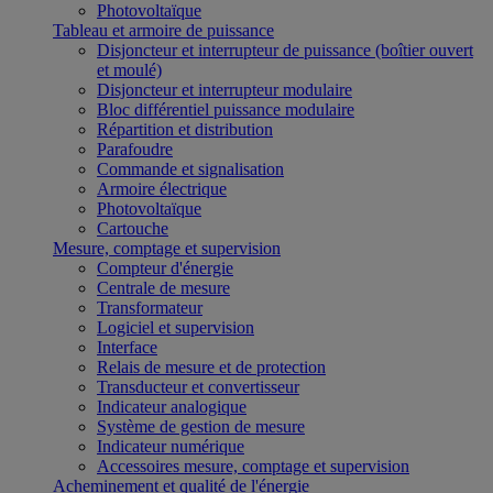
Photovoltaïque
Tableau et armoire de puissance
Disjoncteur et interrupteur de puissance (boîtier ouvert
et moulé)
Disjoncteur et interrupteur modulaire
Bloc différentiel puissance modulaire
Répartition et distribution
Parafoudre
Commande et signalisation
Armoire électrique
Photovoltaïque
Cartouche
Mesure, comptage et supervision
Compteur d'énergie
Centrale de mesure
Transformateur
Logiciel et supervision
Interface
Relais de mesure et de protection
Transducteur et convertisseur
Indicateur analogique
Système de gestion de mesure
Indicateur numérique
Accessoires mesure, comptage et supervision
Acheminement et qualité de l'énergie