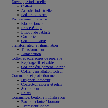
Enveloppe industrielle
Coffret
Armoire industrielle
Boîtier industriel
Raccordement industriel
Bloc de jonction
Presse-étoupe
Embout de câblage
Connecteur
Conduit flexible
Transformateur et alimentation
Transformateur
Alimentation
Collier et accessoires de repérage
Repérage fils et câbles
Collier d'équipement Colring
Collier d'installation Colson
Commande et protection moteur
Disjoncteur moteur
Contacteur moteur et relais
Sectionneur
Relais
Commande, bouton et signalisation
Bouton et boîte à boutons
Avertisseur sonore