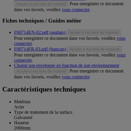
Pour enregistrer ce document
Ajouter à ma liste de matériel
dans vos favoris, veuillez
vous connecter
.
Fiches techniques / Guides métier
F00714EN-02.pdf (anglais)
Ajouter à ma liste de matériel
Pour enregistrer ce document dans vos favoris, veuillez
vous
connecter
.
F00714FR-03.pdf (français)
Ajouter à ma liste de matériel
Pour enregistrer ce document dans vos favoris, veuillez
vous
connecter
.
Choisir son enveloppe en fonction de son environnement
Pour enregistrer ce document
Ajouter à ma liste de matériel
dans vos favoris, veuillez
vous connecter
.
Caractéristiques techniques
Matériau
Acier
Type de traitement de la surface
Galvanisé
Hauteur
2000mm