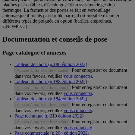
plaques passe-câbles, d'éclairage et d'un système de gestion
thermique. La fermeture des portes se fait en verrouillage
automatique 4 points par double barre, il est possible d'ajouter
différents types de poignée en option (barillet, empreintes,
CNOMO…)
Documentation et conseils de pose
Page catalogue et annexes
Tableau de choix (p.186 édition 2022)
Pour enregistrer ce document
Ajouter à ma liste de matériel
dans vos favoris, veuillez
vous connecter
.
Tableau de choix (p.188 édition 2022)
Pour enregistrer ce document
Ajouter à ma liste de matériel
dans vos favoris, veuillez
vous connecter
.
Tableau de choix (p.184 édition 2022)
Pour enregistrer ce document
Ajouter à ma liste de matériel
dans vos favoris, veuillez
vous connecter
.
Page technique (p.210 édition 2022)
Pour enregistrer ce document
Ajouter à ma liste de matériel
dans vos favoris, veuillez
vous connecter
.
Page commerciale (p.204 édition 2022)