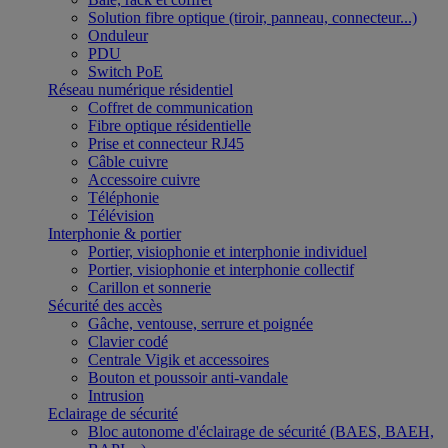
Solution fibre optique (tiroir, panneau, connecteur...)
Onduleur
PDU
Switch PoE
Réseau numérique résidentiel
Coffret de communication
Fibre optique résidentielle
Prise et connecteur RJ45
Câble cuivre
Accessoire cuivre
Téléphonie
Télévision
Interphonie & portier
Portier, visiophonie et interphonie individuel
Portier, visiophonie et interphonie collectif
Carillon et sonnerie
Sécurité des accès
Gâche, ventouse, serrure et poignée
Clavier codé
Centrale Vigik et accessoires
Bouton et poussoir anti-vandale
Intrusion
Eclairage de sécurité
Bloc autonome d'éclairage de sécurité (BAES, BAEH,