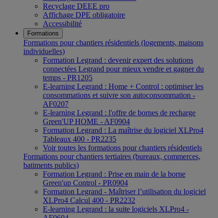
Recyclage DEEE pro
Affichage DPE obligatoire
Accessibilité
Formations
Formations pour chantiers résidentiels (logements, maisons
individuelles)
Formation Legrand : devenir expert des solutions
connectées Legrand pour mieux vendre et gagner du
temps - PR1205
E-learning Legrand : Home + Control : optimiser les
consommations et suivre son autoconsommation -
AF0207
E-learning Legrand : l'offre de bornes de recharge
Green'UP HOME - AF0904
Formation Legrand : La maîtrise du logiciel XLPro4
Tableaux 400 - PR2235
Voir toutes les formations pour chantiers résidentiels
Formations pour chantiers tertiaires (bureaux, commerces,
batiments publics)
Formation Legrand : Prise en main de la borne
Green'up Control - PR0904
Formation Legrand - Maîtriser l’utilisation du logiciel
XLPro4 Calcul 400 - PR2232
E-learning Legrand : la suite logiciels XLPro4 -
AF0604