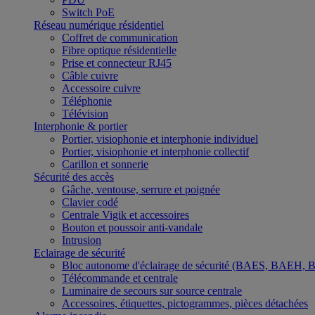
Switch PoE
Réseau numérique résidentiel
Coffret de communication
Fibre optique résidentielle
Prise et connecteur RJ45
Câble cuivre
Accessoire cuivre
Téléphonie
Télévision
Interphonie & portier
Portier, visiophonie et interphonie individuel
Portier, visiophonie et interphonie collectif
Carillon et sonnerie
Sécurité des accès
Gâche, ventouse, serrure et poignée
Clavier codé
Centrale Vigik et accessoires
Bouton et poussoir anti-vandale
Intrusion
Eclairage de sécurité
Bloc autonome d'éclairage de sécurité (BAES, BAEH,
Télécommande et centrale
Luminaire de secours sur source centrale
Accessoires, étiquettes, pictogrammes, pièces détachées