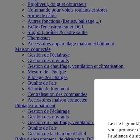
Enjoliveur, doigt et obturateur
Commande pour volets roulants et stores
Sortie de câble
Autres fonctions (liseuse, balisage,...)
Boîte d'encastrement et DCL
Support, boîtier & cadre saillie
Thermostat
Accessoires appareillage maison et bâtiment
Maison connectée
Gestion de l'éclairage
Gestion des ouvrants
Gestion du chauffage, ventilation et climatisation
Mesure de l'énergie
Pilotage des charges
Qualité de l'air
Sécurité du logement
Centralisation des commandes
Accessoires maison connectée
Pilotage du batiment
Gestion de l'éclairage
Gestion des ouvrants
Gestion du chauffage, ventilation et climatisation
Le site legrand.f
Qualité de l'air
vous proposer de
Gestion de la chambre d'hôtel
l'audience du sit
Boîte d'encastrement, de dérivation, DCL et boîte de sol