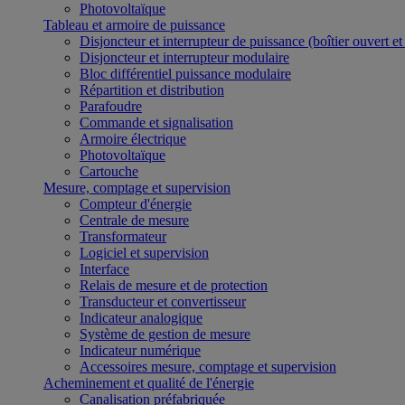
Photovoltaïque
Tableau et armoire de puissance
Disjoncteur et interrupteur de puissance (boîtier ouvert e
Disjoncteur et interrupteur modulaire
Bloc différentiel puissance modulaire
Répartition et distribution
Parafoudre
Commande et signalisation
Armoire électrique
Photovoltaïque
Cartouche
Mesure, comptage et supervision
Compteur d'énergie
Centrale de mesure
Transformateur
Logiciel et supervision
Interface
Relais de mesure et de protection
Transducteur et convertisseur
Indicateur analogique
Système de gestion de mesure
Indicateur numérique
Accessoires mesure, comptage et supervision
Acheminement et qualité de l'énergie
Canalisation préfabriquée