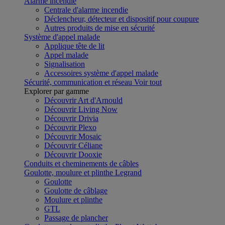
Alarme incendie
Centrale d'alarme incendie
Déclencheur, détecteur et dispositif pour coupure
Autres produits de mise en sécurité
Système d'appel malade
Applique tête de lit
Appel malade
Signalisation
Accessoires système d'appel malade
Sécurité, communication et réseau
Voir tout
Explorer par gamme
Découvrir Art d'Arnould
Découvrir Living Now
Découvrir Drivia
Découvrir Plexo
Découvrir Mosaic
Découvrir Céliane
Découvrir Dooxie
Conduits et cheminements de câbles
Goulotte, moulure et plinthe Legrand
Goulotte
Goulotte de câblage
Moulure et plinthe
GTL
Passage de plancher