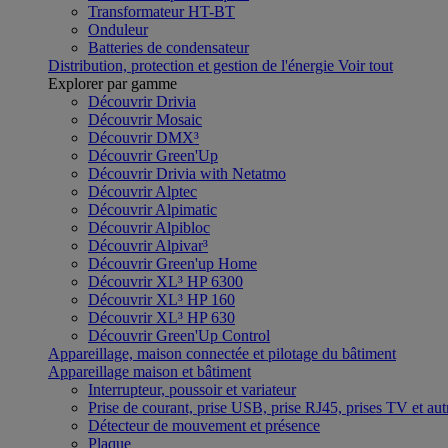
Transformateur HT-BT
Onduleur
Batteries de condensateur
Distribution, protection et gestion de l'énergie
Voir tout
Explorer par gamme
Découvrir Drivia
Découvrir Mosaic
Découvrir DMX³
Découvrir Green'Up
Découvrir Drivia with Netatmo
Découvrir Alptec
Découvrir Alpimatic
Découvrir Alpibloc
Découvrir Alpivar³
Découvrir Green'up Home
Découvrir XL³ HP 6300
Découvrir XL³ HP 160
Découvrir XL³ HP 630
Découvrir Green'Up Control
Appareillage, maison connectée et pilotage du bâtiment
Appareillage maison et bâtiment
Interrupteur, poussoir et variateur
Prise de courant, prise USB, prise RJ45, prises TV et aut
Détecteur de mouvement et présence
Plaque