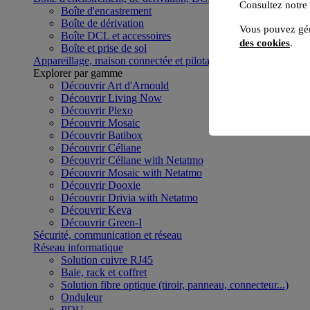
Consultez notre
Boîte d'encastrement
Boîte de dérivation
Vous pouvez gér
Boîte DCL et accessoires
des cookies
.
Boîte et prise de sol
Appareillage, maison connectée et pilotage du bâtiment
Voir to
Explorer par gamme
Découvrir Art d'Arnould
Découvrir Living Now
Découvrir Plexo
Découvrir Mosaic
Découvrir Batibox
Découvrir Céliane
Découvrir Céliane with Netatmo
Découvrir Mosaic with Netatmo
Découvrir Dooxie
Découvrir Drivia with Netatmo
Découvrir Keva
Découvrir Green-I
Sécurité, communication et réseau
Réseau informatique
Solution cuivre RJ45
Baie, rack et coffret
Solution fibre optique (tiroir, panneau, connecteur...)
Onduleur
PDU