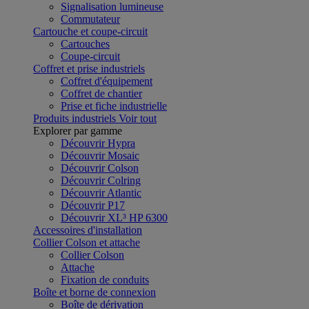
Signalisation lumineuse
Commutateur
Cartouche et coupe-circuit
Cartouches
Coupe-circuit
Coffret et prise industriels
Coffret d'équipement
Coffret de chantier
Prise et fiche industrielle
Produits industriels
Voir tout
Explorer par gamme
Découvrir Hypra
Découvrir Mosaic
Découvrir Colson
Découvrir Colring
Découvrir Atlantic
Découvrir P17
Découvrir XL³ HP 6300
Accessoires d'installation
Collier Colson et attache
Collier Colson
Attache
Fixation de conduits
Boîte et borne de connexion
Boîte de dérivation