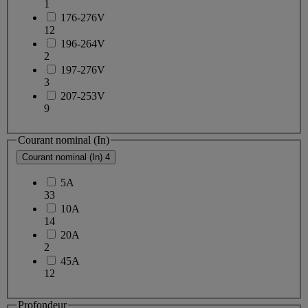
1
176-276V
12
196-264V
2
197-276V
3
207-253V
9
Courant nominal (In)
Courant nominal (In)
4
5A
33
10A
14
20A
2
45A
12
Profondeur