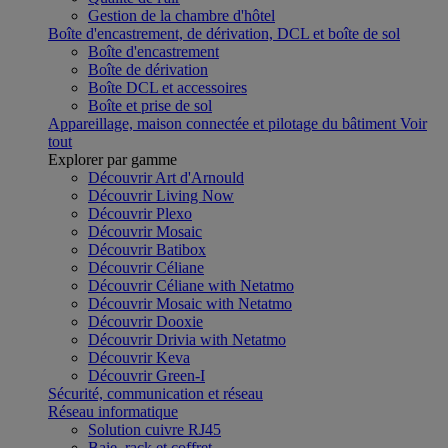
Gestion de la chambre d'hôtel
Boîte d'encastrement, de dérivation, DCL et boîte de sol
Boîte d'encastrement
Boîte de dérivation
Boîte DCL et accessoires
Boîte et prise de sol
Appareillage, maison connectée et pilotage du bâtiment
Voir
tout
Explorer par gamme
Découvrir Art d'Arnould
Découvrir Living Now
Découvrir Plexo
Découvrir Mosaic
Découvrir Batibox
Découvrir Céliane
Découvrir Céliane with Netatmo
Découvrir Mosaic with Netatmo
Découvrir Dooxie
Découvrir Drivia with Netatmo
Découvrir Keva
Découvrir Green-I
Sécurité, communication et réseau
Réseau informatique
Solution cuivre RJ45
Baie, rack et coffret