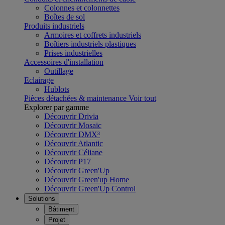
Colonnes et colonnettes
Boîtes de sol
Produits industriels
Armoires et coffrets industriels
Boîtiers industriels plastiques
Prises industrielles
Accessoires d'installation
Outillage
Eclairage
Hublots
Pièces détachées & maintenance
Voir tout
Explorer par gamme
Découvrir Drivia
Découvrir Mosaic
Découvrir DMX³
Découvrir Atlantic
Découvrir Céliane
Découvrir P17
Découvrir Green'Up
Découvrir Green'up Home
Découvrir Green'Up Control
Solutions
Bâtiment
Projet