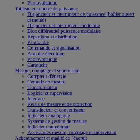
Photovoltaïque
Tableau et armoire de puissance
Disjoncteur et interrupteur de puissance (boîtier ouvert
et moulé)
Disjoncteur et interrupteur modulaire
Bloc différentiel puissance modulaire
Répartition et distribution
Parafoudre
Commande et signalisation
Armoire électrique
Photovoltaïque
Cartouche
Mesure, comptage et supervision
Compteur d'énergie
Centrale de mesure
Transformateur
Logiciel et supervision
Interface
Relais de mesure et de protection
Transducteur et convertisseur
Indicateur analogique
Système de gestion de mesure
Indicateur numérique
Accessoires mesure, comptage et supervision
Acheminement et qualité de l'énergie