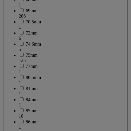
1
69mm
286
70.5mm
1
72mm
6
74.6mm
5
75mm
125
77mm
1
80.5mm
1
81mm
1
84mm
1
85mm
18
86mm
1