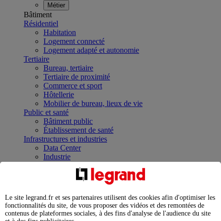
Métier
Bâtiment
Résidentiel
Habitation
Logement connecté
Logement adapté et autonomie
Tertiaire
Bureau, tertiaire
Tertiaire de proximité
Commerce et sport
Hôtellerie
Mobilier de bureau, lieux de vie
Public et santé
Bâtiment public
Établissement de santé
Infrastructures et industries
Data Center
Industrie
Infrastructures
À la une
Contrôler et planifier le fonctionnement des appareils
électriques avec le contacteur connecté
Le site legrand.fr et ses partenaires utilisent des cookies afin d'optimiser les
Répartir et optimiser son tableau électrique
fonctionnalités du site, de vous proposer des vidéos et des remontées de
Legrand Data Center Solutions : concentrer les
contenus de plateformes sociales, à des fins d'analyse de l'audience du site
expertises au service de vos performances