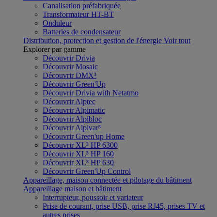
Canalisation préfabriquée
Transformateur HT-BT
Onduleur
Batteries de condensateur
Distribution, protection et gestion de l'énergie
Voir tout
Explorer par gamme
Découvrir Drivia
Découvrir Mosaic
Découvrir DMX³
Découvrir Green'Up
Découvrir Drivia with Netatmo
Découvrir Alptec
Découvrir Alpimatic
Découvrir Alpibloc
Découvrir Alpivar³
Découvrir Green'up Home
Découvrir XL³ HP 6300
Découvrir XL³ HP 160
Découvrir XL³ HP 630
Découvrir Green'Up Control
Appareillage, maison connectée et pilotage du bâtiment
Appareillage maison et bâtiment
Interrupteur, poussoir et variateur
Prise de courant, prise USB, prise RJ45, prises TV et
autres prises