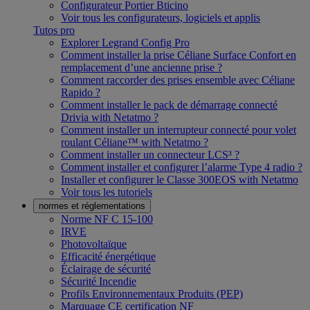
Configurateur Portier Bticino
Voir tous les configurateurs, logiciels et applis
Tutos pro
Explorer Legrand Config Pro
Comment installer la prise Céliane Surface Confort en
remplacement d’une ancienne prise ?
Comment raccorder des prises ensemble avec Céliane
Rapido ?
Comment installer le pack de démarrage connecté
Drivia with Netatmo ?
Comment installer un interrupteur connecté pour volet
roulant Céliane™ with Netatmo ?
Comment installer un connecteur LCS³ ?
Comment installer et configurer l’alarme Type 4 radio ?
Installer et configurer le Classe 300EOS with Netatmo
Voir tous les tutoriels
normes et réglementations
Norme NF C 15-100
IRVE
Photovoltaïque
Efficacité énergétique
Éclairage de sécurité
Sécurité Incendie
Profils Environnementaux Produits (PEP)
Marquage CE certification NF