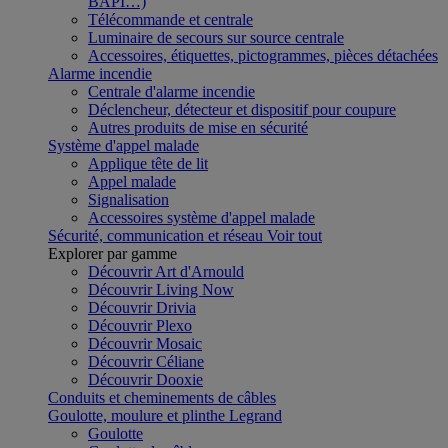
BAPI…)
Télécommande et centrale
Luminaire de secours sur source centrale
Accessoires, étiquettes, pictogrammes, pièces détachées
Alarme incendie
Centrale d'alarme incendie
Déclencheur, détecteur et dispositif pour coupure
Autres produits de mise en sécurité
Système d'appel malade
Applique tête de lit
Appel malade
Signalisation
Accessoires système d'appel malade
Sécurité, communication et réseau
Voir tout
Explorer par gamme
Découvrir Art d'Arnould
Découvrir Living Now
Découvrir Drivia
Découvrir Plexo
Découvrir Mosaic
Découvrir Céliane
Découvrir Dooxie
Conduits et cheminements de câbles
Goulotte, moulure et plinthe Legrand
Goulotte