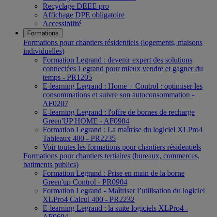
Recyclage DEEE pro
Affichage DPE obligatoire
Accessibilité
Formations
Formations pour chantiers résidentiels (logements, maisons
individuelles)
Formation Legrand : devenir expert des solutions
connectées Legrand pour mieux vendre et gagner du
temps - PR1205
E-learning Legrand : Home + Control : optimiser les
consommations et suivre son autoconsommation -
AF0207
E-learning Legrand : l'offre de bornes de recharge
Green'UP HOME - AF0904
Formation Legrand : La maîtrise du logiciel XLPro4
Tableaux 400 - PR2235
Voir toutes les formations pour chantiers résidentiels
Formations pour chantiers tertiaires (bureaux, commerces,
batiments publics)
Formation Legrand : Prise en main de la borne
Green'up Control - PR0904
Formation Legrand - Maîtriser l’utilisation du logiciel
XLPro4 Calcul 400 - PR2232
E-learning Legrand : la suite logiciels XLPro4 -
AF0604