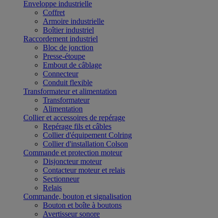
Enveloppe industrielle
Coffret
Armoire industrielle
Boîtier industriel
Raccordement industriel
Bloc de jonction
Presse-étoupe
Embout de câblage
Connecteur
Conduit flexible
Transformateur et alimentation
Transformateur
Alimentation
Collier et accessoires de repérage
Repérage fils et câbles
Collier d'équipement Colring
Collier d'installation Colson
Commande et protection moteur
Disjoncteur moteur
Contacteur moteur et relais
Sectionneur
Relais
Commande, bouton et signalisation
Bouton et boîte à boutons
Avertisseur sonore