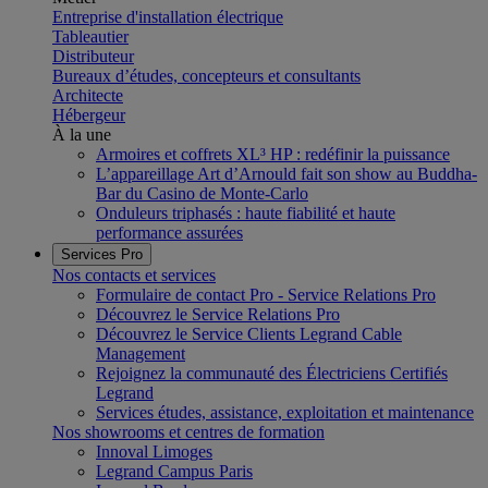
Entreprise d'installation électrique
Tableautier
Distributeur
Bureaux d’études, concepteurs et consultants
Architecte
Hébergeur
À la une
Armoires et coffrets XL³ HP : redéfinir la puissance
L’appareillage Art d’Arnould fait son show au Buddha-
Bar du Casino de Monte-Carlo
Onduleurs triphasés : haute fiabilité et haute
performance assurées
Services Pro
Nos contacts et services
Formulaire de contact Pro - Service Relations Pro
Découvrez le Service Relations Pro
Découvrez le Service Clients Legrand Cable
Management
Rejoignez la communauté des Électriciens Certifiés
Legrand
Services études, assistance, exploitation et maintenance
Nos showrooms et centres de formation
Innoval Limoges
Legrand Campus Paris