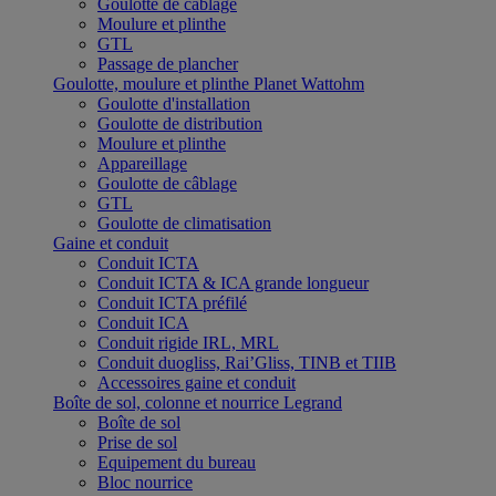
Goulotte de câblage
Moulure et plinthe
GTL
Passage de plancher
Goulotte, moulure et plinthe Planet Wattohm
Goulotte d'installation
Goulotte de distribution
Moulure et plinthe
Appareillage
Goulotte de câblage
GTL
Goulotte de climatisation
Gaine et conduit
Conduit ICTA
Conduit ICTA & ICA grande longueur
Conduit ICTA préfilé
Conduit ICA
Conduit rigide IRL, MRL
Conduit duogliss, Rai’Gliss, TINB et TIIB
Accessoires gaine et conduit
Boîte de sol, colonne et nourrice Legrand
Boîte de sol
Prise de sol
Equipement du bureau
Bloc nourrice