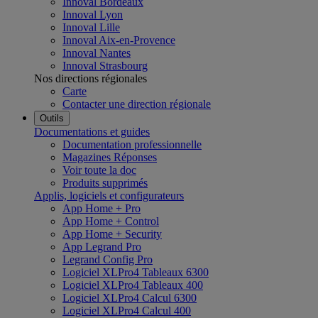
Innoval Bordeaux
Innoval Lyon
Innoval Lille
Innoval Aix-en-Provence
Innoval Nantes
Innoval Strasbourg
Nos directions régionales
Carte
Contacter une direction régionale
Outils
Documentations et guides
Documentation professionnelle
Magazines Réponses
Voir toute la doc
Produits supprimés
Applis, logiciels et configurateurs
App Home + Pro
App Home + Control
App Home + Security
App Legrand Pro
Legrand Config Pro
Logiciel XLPro4 Tableaux 6300
Logiciel XLPro4 Tableaux 400
Logiciel XLPro4 Calcul 6300
Logiciel XLPro4 Calcul 400