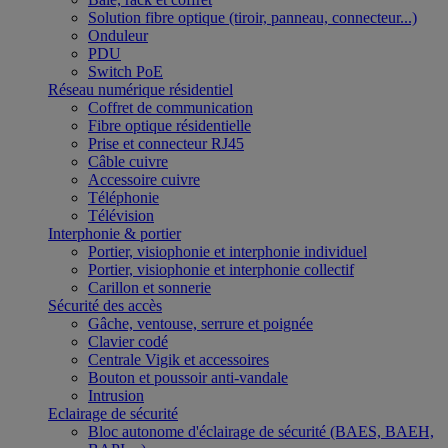
Solution fibre optique (tiroir, panneau, connecteur...)
Onduleur
PDU
Switch PoE
Réseau numérique résidentiel
Coffret de communication
Fibre optique résidentielle
Prise et connecteur RJ45
Câble cuivre
Accessoire cuivre
Téléphonie
Télévision
Interphonie & portier
Portier, visiophonie et interphonie individuel
Portier, visiophonie et interphonie collectif
Carillon et sonnerie
Sécurité des accès
Gâche, ventouse, serrure et poignée
Clavier codé
Centrale Vigik et accessoires
Bouton et poussoir anti-vandale
Intrusion
Eclairage de sécurité
Bloc autonome d'éclairage de sécurité (BAES, BAEH,