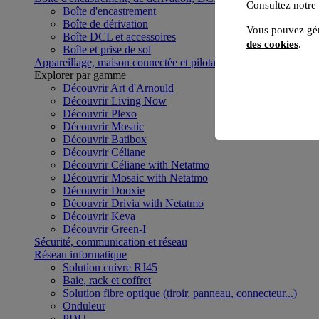
Consultez notre
Boîte d'encastrement
Boîte de dérivation
Vous pouvez gér
Boîte DCL et accessoires
des cookies
.
Boîte et prise de sol
Appareillage, maison connectée et pilotage du bâtiment
Voir to
Explorer par gamme
Découvrir Art d'Arnould
Découvrir Living Now
Découvrir Plexo
Découvrir Mosaic
Découvrir Batibox
Découvrir Céliane
Découvrir Céliane with Netatmo
Découvrir Mosaic with Netatmo
Découvrir Dooxie
Découvrir Drivia with Netatmo
Découvrir Keva
Découvrir Green-I
Sécurité, communication et réseau
Réseau informatique
Solution cuivre RJ45
Baie, rack et coffret
Solution fibre optique (tiroir, panneau, connecteur...)
Onduleur
PDU