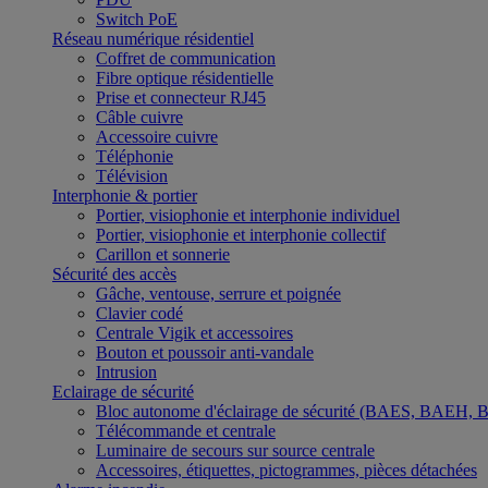
Switch PoE
Réseau numérique résidentiel
Coffret de communication
Fibre optique résidentielle
Prise et connecteur RJ45
Câble cuivre
Accessoire cuivre
Téléphonie
Télévision
Interphonie & portier
Portier, visiophonie et interphonie individuel
Portier, visiophonie et interphonie collectif
Carillon et sonnerie
Sécurité des accès
Gâche, ventouse, serrure et poignée
Clavier codé
Centrale Vigik et accessoires
Bouton et poussoir anti-vandale
Intrusion
Eclairage de sécurité
Bloc autonome d'éclairage de sécurité (BAES, BAEH,
Télécommande et centrale
Luminaire de secours sur source centrale
Accessoires, étiquettes, pictogrammes, pièces détachées