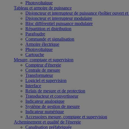
Photovoltaïque
Tableau et armoire de puissance
Disjoncteur et interrupteur de puissance (boîtier ouvert e
Disjoncteur et interrupteur modulaire
Bloc différentiel puissance modulaire
Répartition et distribution
Parafoudre
Commande et signalisation
Armoire électrique
Photovoltaïque
Cartouche
Mesure, comptage et supervision
Compteur d'énergie
Centrale de mesure
Transformateur
Logiciel et supervision
Interface
Relais de mesure et de protection
Transducteur et convertisseur
Indicateur analogique
Système de gestion de mesure
Indicateur numérique
Accessoires mesure, comptage et supervision
Acheminement et qualité de l'énergie
Canalisation préfabriquée