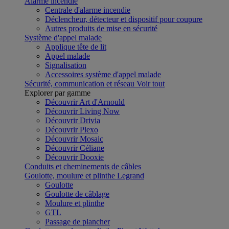
Alarme incendie
Centrale d'alarme incendie
Déclencheur, détecteur et dispositif pour coupure
Autres produits de mise en sécurité
Système d'appel malade
Applique tête de lit
Appel malade
Signalisation
Accessoires système d'appel malade
Sécurité, communication et réseau
Voir tout
Explorer par gamme
Découvrir Art d'Arnould
Découvrir Living Now
Découvrir Drivia
Découvrir Plexo
Découvrir Mosaic
Découvrir Céliane
Découvrir Dooxie
Conduits et cheminements de câbles
Goulotte, moulure et plinthe Legrand
Goulotte
Goulotte de câblage
Moulure et plinthe
GTL
Passage de plancher