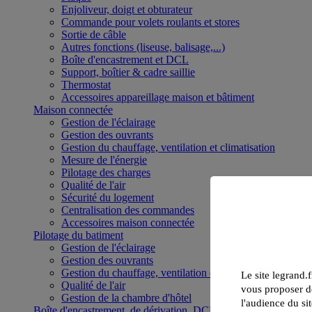
Enjoliveur, doigt et obturateur
Commande pour volets roulants et stores
Sortie de câble
Autres fonctions (liseuse, balisage,...)
Boîte d'encastrement et DCL
Support, boîtier & cadre saillie
Thermostat
Accessoires appareillage maison et bâtiment
Maison connectée
Gestion de l'éclairage
Gestion des ouvrants
Gestion du chauffage, ventilation et climatisation
Mesure de l'énergie
Pilotage des charges
Qualité de l'air
Sécurité du logement
Centralisation des commandes
Accessoires maison connectée
Pilotage du batiment
Gestion de l'éclairage
Gestion des ouvrants
Gestion du chauffage, ventilation et climatisation
Le site legrand.f
Qualité de l'air
vous proposer de
Gestion de la chambre d'hôtel
l'audience du sit
Boîte d'encastrement, de dérivation, DCL et boîte de sol