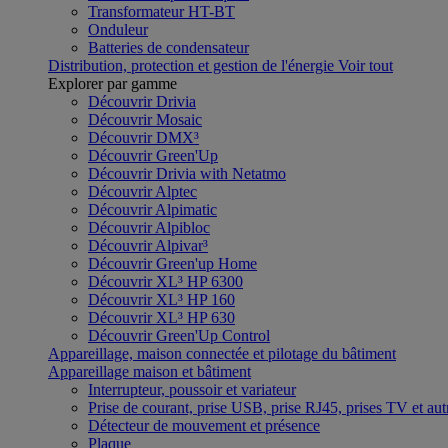
Transformateur HT-BT
Onduleur
Batteries de condensateur
Distribution, protection et gestion de l'énergie
Voir tout
Explorer par gamme
Découvrir Drivia
Découvrir Mosaic
Découvrir DMX³
Découvrir Green'Up
Découvrir Drivia with Netatmo
Découvrir Alptec
Découvrir Alpimatic
Découvrir Alpibloc
Découvrir Alpivar³
Découvrir Green'up Home
Découvrir XL³ HP 6300
Découvrir XL³ HP 160
Découvrir XL³ HP 630
Découvrir Green'Up Control
Appareillage, maison connectée et pilotage du bâtiment
Appareillage maison et bâtiment
Interrupteur, poussoir et variateur
Prise de courant, prise USB, prise RJ45, prises TV et aut
Détecteur de mouvement et présence
Plaque