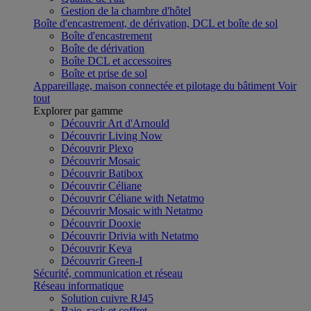
Gestion de la chambre d'hôtel
Boîte d'encastrement, de dérivation, DCL et boîte de sol
Boîte d'encastrement
Boîte de dérivation
Boîte DCL et accessoires
Boîte et prise de sol
Appareillage, maison connectée et pilotage du bâtiment
Voir
tout
Explorer par gamme
Découvrir Art d'Arnould
Découvrir Living Now
Découvrir Plexo
Découvrir Mosaic
Découvrir Batibox
Découvrir Céliane
Découvrir Céliane with Netatmo
Découvrir Mosaic with Netatmo
Découvrir Dooxie
Découvrir Drivia with Netatmo
Découvrir Keva
Découvrir Green-I
Sécurité, communication et réseau
Réseau informatique
Solution cuivre RJ45
Baie, rack et coffret