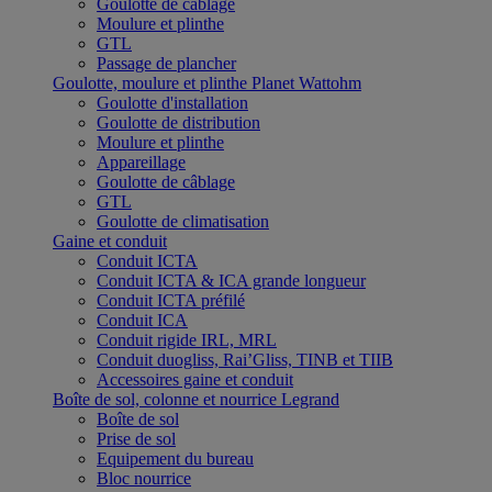
Goulotte de câblage
Moulure et plinthe
GTL
Passage de plancher
Goulotte, moulure et plinthe Planet Wattohm
Goulotte d'installation
Goulotte de distribution
Moulure et plinthe
Appareillage
Goulotte de câblage
GTL
Goulotte de climatisation
Gaine et conduit
Conduit ICTA
Conduit ICTA & ICA grande longueur
Conduit ICTA préfilé
Conduit ICA
Conduit rigide IRL, MRL
Conduit duogliss, Rai’Gliss, TINB et TIIB
Accessoires gaine et conduit
Boîte de sol, colonne et nourrice Legrand
Boîte de sol
Prise de sol
Equipement du bureau
Bloc nourrice