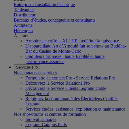
Entreprise d'installation électrique
Tableautier
Distributeur
Bureaux d’études, concepteurs et consultants
Architecte
Hébergeur
À la une
Armoires et coffrets XL³ HP : redéfinir la puissance
L’appareillage Art d’Arnould fait son show au Buddha-
Bar du Casino de Monte-Carlo
Onduleurs triphasés : haute fiabilité et haute
performance assurées
Services Pro
Nos contacts et services
Formulaire de contact Pro - Service Relations Pro
Découvrez le Service Relations Pro
Découvrez le Service Clients Legrand Cable
Management
Rejoignez la communauté des Électriciens Certifiés
Legrand
Services études, assistance, exploitation et maintenance
Nos showrooms et centres de formation
Innoval Limoges
Legrand Campus Paris