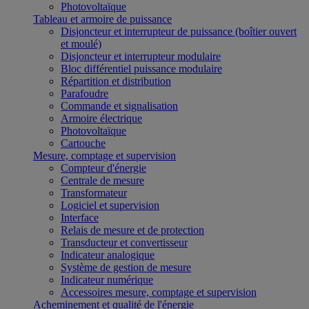
Photovoltaïque
Tableau et armoire de puissance
Disjoncteur et interrupteur de puissance (boîtier ouvert
et moulé)
Disjoncteur et interrupteur modulaire
Bloc différentiel puissance modulaire
Répartition et distribution
Parafoudre
Commande et signalisation
Armoire électrique
Photovoltaïque
Cartouche
Mesure, comptage et supervision
Compteur d'énergie
Centrale de mesure
Transformateur
Logiciel et supervision
Interface
Relais de mesure et de protection
Transducteur et convertisseur
Indicateur analogique
Système de gestion de mesure
Indicateur numérique
Accessoires mesure, comptage et supervision
Acheminement et qualité de l'énergie