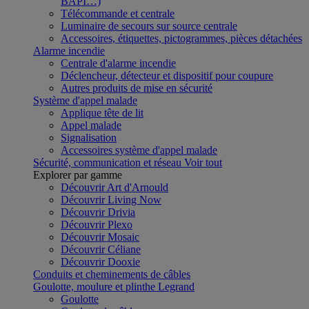
BAPI…)
Télécommande et centrale
Luminaire de secours sur source centrale
Accessoires, étiquettes, pictogrammes, pièces détachées
Alarme incendie
Centrale d'alarme incendie
Déclencheur, détecteur et dispositif pour coupure
Autres produits de mise en sécurité
Système d'appel malade
Applique tête de lit
Appel malade
Signalisation
Accessoires système d'appel malade
Sécurité, communication et réseau
Voir tout
Explorer par gamme
Découvrir Art d'Arnould
Découvrir Living Now
Découvrir Drivia
Découvrir Plexo
Découvrir Mosaic
Découvrir Céliane
Découvrir Dooxie
Conduits et cheminements de câbles
Goulotte, moulure et plinthe Legrand
Goulotte