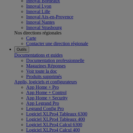
Innoval Bordeaux
Innoval Lyon
Innoval Lille
Innoval Aix-en-Provence
Innoval Nantes
Innoval Strasbourg
Nos directions régionales
Carte
Contacter une direction régionale
Outils
Documentations et guides
Documentation professionnelle
Magazines Réponses
Voir toute la doc
Produits supprimés
Applis, logiciels et configurateurs
App Home + Pro
App Home + Control
App Home + Security
App Legrand Pro
Legrand Config Pro
Logiciel XLPro4 Tableaux 6300
Logiciel XLPro4 Tableaux 400
Logiciel XLPro4 Calcul 6300
Logiciel XLPro4 Calcul 400