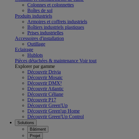
Colonnes et colonnettes
Boîtes de sol
Produits industriels
Armoires et coffrets industriels
Boîtiers industriels plastiques
Prises industrielles
Accessoires d'installation
Outillage
Eclairage
Hublots
Pièces détachées & maintenance
Voir tout
Explorer par gamme
Découvrir Drivia
Découvrir Mosaic
Découvrir DMX³
Découvrir Atlantic
Découvrir Céliane
Découvrir P17
Découvrir Green'Up
Découvrir Green'up Home
Découvrir Green'Up Control
Solutions
Bâtiment
Projet