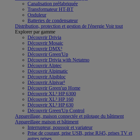
Canalisation préfabriquée
Transformateur HT-BT
Onduleur
Batteries de condensateur
Distribution, protection et gestion de l'énergie
Voir tout
Explorer par gamme
Découvrir Drivia
Découvrir Mosaic
Découvrir DMX³
Découvrir Green'Up
Découvrir Drivia with Netatmo
Découvrir Alptec
Découvrir Alpimatic
Découvrir Alpibloc
Découvrir Alpivar³
Découvrir Green'up Home
Découvrir XL³ HP 6300
Découvrir XL³ HP 160
Découvrir XL³ HP 630
Découvrir Green'Up Control
Appareillage, maison connectée et pilotage du bâtiment
Appareillage maison et bâtiment
Interrupteur, poussoir et variateur
Prise de courant, prise USB, prise RJ45, prises TV et
autres prises