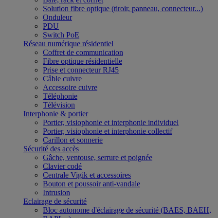
Solution fibre optique (tiroir, panneau, connecteur...)
Onduleur
PDU
Switch PoE
Réseau numérique résidentiel
Coffret de communication
Fibre optique résidentielle
Prise et connecteur RJ45
Câble cuivre
Accessoire cuivre
Téléphonie
Télévision
Interphonie & portier
Portier, visiophonie et interphonie individuel
Portier, visiophonie et interphonie collectif
Carillon et sonnerie
Sécurité des accès
Gâche, ventouse, serrure et poignée
Clavier codé
Centrale Vigik et accessoires
Bouton et poussoir anti-vandale
Intrusion
Eclairage de sécurité
Bloc autonome d'éclairage de sécurité (BAES, BAEH,