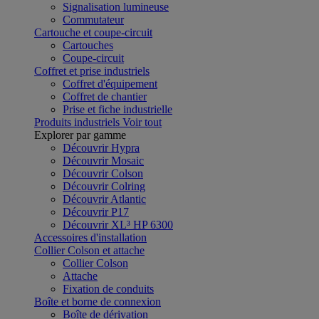
Signalisation lumineuse
Commutateur
Cartouche et coupe-circuit
Cartouches
Coupe-circuit
Coffret et prise industriels
Coffret d'équipement
Coffret de chantier
Prise et fiche industrielle
Produits industriels
Voir tout
Explorer par gamme
Découvrir Hypra
Découvrir Mosaic
Découvrir Colson
Découvrir Colring
Découvrir Atlantic
Découvrir P17
Découvrir XL³ HP 6300
Accessoires d'installation
Collier Colson et attache
Collier Colson
Attache
Fixation de conduits
Boîte et borne de connexion
Boîte de dérivation