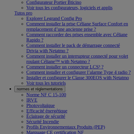
Configurateur Portier Bticino
Voir tous les configurateurs, logiciels et applis
Tutos pro
Explorer Legrand Config Pro
Comment installer la prise Céliane Surface Confort en
remplacement d’une ancienne prise ?
Comment raccorder des prises ensemble avec Céliane
Rapido ?
Comment installer le pack de démarrage connecté
Drivia with Netatmo ?
Comment installer un interrupteur connecté pour volet
roulant Céliane™ with Netatmo ?
Comment installer un connecteur LCS³ ?
Comment installer et configurer l’alarme Type 4 radio ?
Installer et configurer le Classe 300EOS with Netatmo
Voir tous les tutoriels
normes et réglementations
Norme NF C 15-100
IRVE
Photovoltaïque
Efficacité énergétique
Éclairage de sécurité
Sécurité Incendie
Profils Environnementaux Produits (PEP)
Marquage CE certification NF