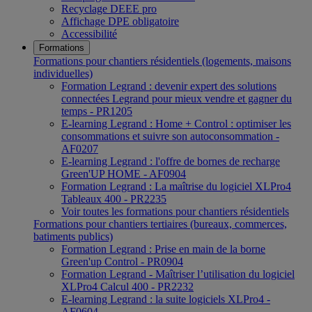
Recyclage DEEE pro
Affichage DPE obligatoire
Accessibilité
Formations
Formations pour chantiers résidentiels (logements, maisons
individuelles)
Formation Legrand : devenir expert des solutions
connectées Legrand pour mieux vendre et gagner du
temps - PR1205
E-learning Legrand : Home + Control : optimiser les
consommations et suivre son autoconsommation -
AF0207
E-learning Legrand : l'offre de bornes de recharge
Green'UP HOME - AF0904
Formation Legrand : La maîtrise du logiciel XLPro4
Tableaux 400 - PR2235
Voir toutes les formations pour chantiers résidentiels
Formations pour chantiers tertiaires (bureaux, commerces,
batiments publics)
Formation Legrand : Prise en main de la borne
Green'up Control - PR0904
Formation Legrand - Maîtriser l’utilisation du logiciel
XLPro4 Calcul 400 - PR2232
E-learning Legrand : la suite logiciels XLPro4 -
AF0604