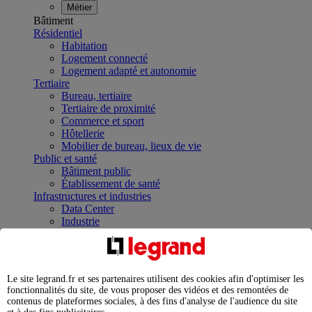
Métier
Bâtiment
Résidentiel
Habitation
Logement connecté
Logement adapté et autonomie
Tertiaire
Bureau, tertiaire
Tertiaire de proximité
Commerce et sport
Hôtellerie
Mobilier de bureau, lieux de vie
Public et santé
Bâtiment public
Établissement de santé
Infrastructures et industries
Data Center
Industrie
Infrastructures
À la une
Contrôler et planifier le fonctionnement des appareils
électriques avec le contacteur connecté
Le site legrand.fr et ses partenaires utilisent des cookies afin d'optimiser les
Répartir et optimiser son tableau électrique
fonctionnalités du site, de vous proposer des vidéos et des remontées de
Legrand Data Center Solutions : concentrer les
contenus de plateformes sociales, à des fins d'analyse de l'audience du site
expertises au service de vos performances