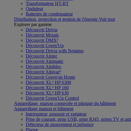
Transformateur HT-BT
Onduleur
Batteries de condensateur
Distribution, protection et gestion de l'énergie
Voir tout
Explorer par gamme
Découvrir Drivia
Découvrir Mosaic
Découvrir DMX³
Découvrir Green'Up
Découvrir Drivia with Netatmo
Découvrir Alptec
Découvrir Alpimatic
Découvrir Alpibloc
Découvrir Alpivar³
Découvrir Green'up Home
Découvrir XL³ HP 6300
Découvrir XL³ HP 160
Découvrir XL³ HP 630
Découvrir Green'Up Control
Appareillage, maison connectée et pilotage du bâtiment
Appareillage maison et bâtiment
Interrupteur, poussoir et variateur
Prise de courant, prise USB, prise RJ45, prises TV et aut
Détecteur de mouvement et présence
Plaque