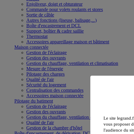
Enjoliveur, doigt et obturateur
Commande pour volets roulants et stores
Sortie de câble
Autres fonctions (liseuse, balisage,...)
Boîte d'encastrement et DCL
Support, boîtier & cadre saillie
Thermostat
Accessoires appareillage maison et bâtiment
Maison connectée
Gestion de l'éclairage
Gestion des ouvrants
Gestion du chauffage, ventilation et climatisation
Mesure de l'énergie
Pilotage des charges
Qualité de l'air
Sécurité du logement
Centralisation des commandes
Accessoires maison connectée
Pilotage du batiment
Gestion de l'éclairage
Gestion des ouvrants
Gestion du chauffage, ventilation et climatisation
Le site legrand.f
Qualité de l'air
vous proposer de
Gestion de la chambre d'hôtel
l'audience du sit
Boîte d'encastrement, de dérivation, DCL et boîte de sol