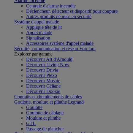
Alarme incendie
Centrale d'alarme incendie
Déclencheur, détecteur et dispositif pour coupure
Autres produits de mise en sécurité
Système d'appel malade
Applique tête de lit
Appel malade
Signalisation
Accessoires système d'appel malade
Sécurité, communication et réseau
Voir tout
Explorer par gamme
Découvrir Art d'Arnould
Découvrir Living Now
Découvrir Drivia
Découvrir Plexo
Découvrir Mosaic
Découvrir Céliane
Découvrir Dooxie
Conduits et cheminements de câbles
Goulotte, moulure et plinthe Legrand
Goulotte
Goulotte de câblage
Moulure et plinthe
GTL
Passage de plancher