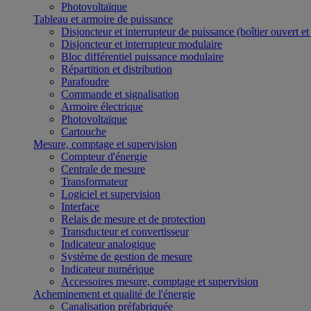
Photovoltaïque
Tableau et armoire de puissance
Disjoncteur et interrupteur de puissance (boîtier ouvert e
Disjoncteur et interrupteur modulaire
Bloc différentiel puissance modulaire
Répartition et distribution
Parafoudre
Commande et signalisation
Armoire électrique
Photovoltaïque
Cartouche
Mesure, comptage et supervision
Compteur d'énergie
Centrale de mesure
Transformateur
Logiciel et supervision
Interface
Relais de mesure et de protection
Transducteur et convertisseur
Indicateur analogique
Système de gestion de mesure
Indicateur numérique
Accessoires mesure, comptage et supervision
Acheminement et qualité de l'énergie
Canalisation préfabriquée