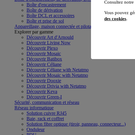
Consultez notre
Boîte d'encastrement
Boîte de dérivation
Vous pouvez gér
Boîte DCL et accessoires
des cookies
.
Boîte et prise de sol
Appareillage, maison connectée et pilotage du bâtiment
Voir to
Explorer par gamme
Découvrir Art d'Arnould
Découvrir Living Now
Découvrir Plexo
Découvrir Mosaic
Découvrir Batibox
Découvrir Céliane
Découvrir Céliane with Netatmo
Découvrir Mosaic with Netatmo
Découvrir Dooxie
Découvrir Drivia with Netatmo
Découvrir Keva
Découvrir Green-I
Sécurité, communication et réseau
Réseau informatique
Solution cuivre RJ45
Baie, rack et coffret
Solution fibre optique (tiroir, panneau, connecteur...)
Onduleur
PDU