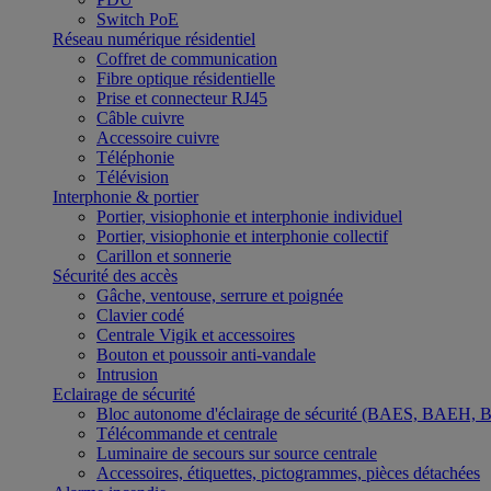
Switch PoE
Réseau numérique résidentiel
Coffret de communication
Fibre optique résidentielle
Prise et connecteur RJ45
Câble cuivre
Accessoire cuivre
Téléphonie
Télévision
Interphonie & portier
Portier, visiophonie et interphonie individuel
Portier, visiophonie et interphonie collectif
Carillon et sonnerie
Sécurité des accès
Gâche, ventouse, serrure et poignée
Clavier codé
Centrale Vigik et accessoires
Bouton et poussoir anti-vandale
Intrusion
Eclairage de sécurité
Bloc autonome d'éclairage de sécurité (BAES, BAEH,
Télécommande et centrale
Luminaire de secours sur source centrale
Accessoires, étiquettes, pictogrammes, pièces détachées