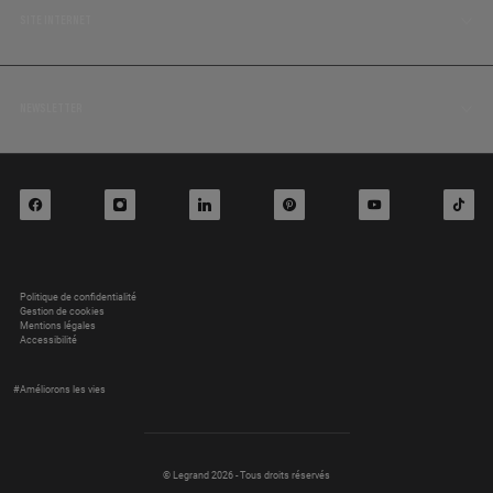
SITE INTERNET
NEWSLETTER
facebook
Instagram
LinkedIn
Pinterest
Youtube
TikTok
Politique de confidentialité
Gestion de cookies
Mentions légales
Accessibilité
#Améliorons les vies
© Legrand 2026 - Tous droits réservés