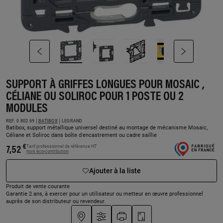
Voir
l'image
Slide
Slide
en
précédente
suivante
grand
format
SUPPORT À GRIFFES LONGUES POUR MOSAIC ,
CÉLIANE OU SOLIROC POUR 1 POSTE OU 2
MODULES
REF. 0 802 69
BATIBOX
LEGRAND
Batibox, support métallique universel destiné au montage de mécanisme Mosaic,
Céliane et Soliroc dans boîte d'encastrement ou cadre saillie
€
Tarif professionnel de référence HT
7,52
hors éco-contribution
Ajouter à la liste
Produit de vente courante
Garantie 2 ans,
à exercer pour un utilisateur ou metteur en œuvre professionnel
auprès de son distributeur ou revendeur.
Trouver
Ajouter
Imprimer
Télécharger