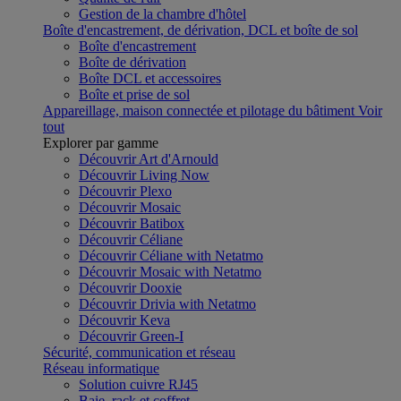
Gestion de la chambre d'hôtel
Boîte d'encastrement, de dérivation, DCL et boîte de sol
Boîte d'encastrement
Boîte de dérivation
Boîte DCL et accessoires
Boîte et prise de sol
Appareillage, maison connectée et pilotage du bâtiment
Voir
tout
Explorer par gamme
Découvrir Art d'Arnould
Découvrir Living Now
Découvrir Plexo
Découvrir Mosaic
Découvrir Batibox
Découvrir Céliane
Découvrir Céliane with Netatmo
Découvrir Mosaic with Netatmo
Découvrir Dooxie
Découvrir Drivia with Netatmo
Découvrir Keva
Découvrir Green-I
Sécurité, communication et réseau
Réseau informatique
Solution cuivre RJ45
Baie, rack et coffret