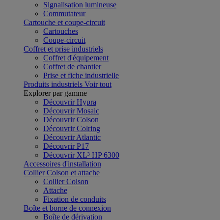
Signalisation lumineuse
Commutateur
Cartouche et coupe-circuit
Cartouches
Coupe-circuit
Coffret et prise industriels
Coffret d'équipement
Coffret de chantier
Prise et fiche industrielle
Produits industriels
Voir tout
Explorer par gamme
Découvrir Hypra
Découvrir Mosaic
Découvrir Colson
Découvrir Colring
Découvrir Atlantic
Découvrir P17
Découvrir XL³ HP 6300
Accessoires d'installation
Collier Colson et attache
Collier Colson
Attache
Fixation de conduits
Boîte et borne de connexion
Boîte de dérivation