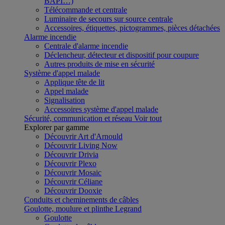
BAPI…)
Télécommande et centrale
Luminaire de secours sur source centrale
Accessoires, étiquettes, pictogrammes, pièces détachées
Alarme incendie
Centrale d'alarme incendie
Déclencheur, détecteur et dispositif pour coupure
Autres produits de mise en sécurité
Système d'appel malade
Applique tête de lit
Appel malade
Signalisation
Accessoires système d'appel malade
Sécurité, communication et réseau
Voir tout
Explorer par gamme
Découvrir Art d'Arnould
Découvrir Living Now
Découvrir Drivia
Découvrir Plexo
Découvrir Mosaic
Découvrir Céliane
Découvrir Dooxie
Conduits et cheminements de câbles
Goulotte, moulure et plinthe Legrand
Goulotte