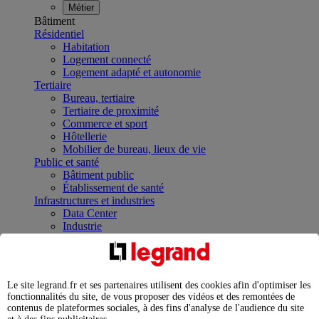
Métier
Bâtiment
Résidentiel
Habitation
Logement connecté
Logement adapté et autonomie
Tertiaire
Bureau, tertiaire
Tertiaire de proximité
Commerce et sport
Hôtellerie
Mobilier de bureau, lieux de vie
Public et santé
Bâtiment public
Établissement de santé
Infrastructures et industries
Data Center
Industrie
Infrastructures
À la une
Contrôler et planifier le fonctionnement des appareils
électriques avec le contacteur connecté
Le site legrand.fr et ses partenaires utilisent des cookies afin d'optimiser les
Répartir et optimiser son tableau électrique
fonctionnalités du site, de vous proposer des vidéos et des remontées de
Legrand Data Center Solutions : concentrer les
contenus de plateformes sociales, à des fins d'analyse de l'audience du site
expertises au service de vos performances