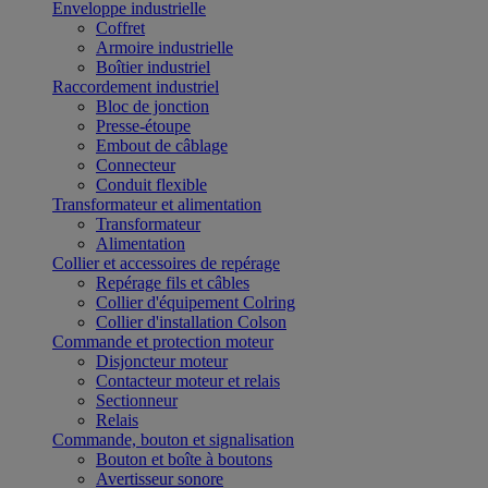
Enveloppe industrielle
Coffret
Armoire industrielle
Boîtier industriel
Raccordement industriel
Bloc de jonction
Presse-étoupe
Embout de câblage
Connecteur
Conduit flexible
Transformateur et alimentation
Transformateur
Alimentation
Collier et accessoires de repérage
Repérage fils et câbles
Collier d'équipement Colring
Collier d'installation Colson
Commande et protection moteur
Disjoncteur moteur
Contacteur moteur et relais
Sectionneur
Relais
Commande, bouton et signalisation
Bouton et boîte à boutons
Avertisseur sonore