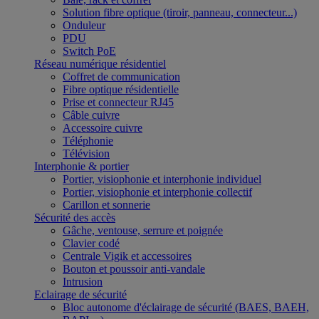
Solution fibre optique (tiroir, panneau, connecteur...)
Onduleur
PDU
Switch PoE
Réseau numérique résidentiel
Coffret de communication
Fibre optique résidentielle
Prise et connecteur RJ45
Câble cuivre
Accessoire cuivre
Téléphonie
Télévision
Interphonie & portier
Portier, visiophonie et interphonie individuel
Portier, visiophonie et interphonie collectif
Carillon et sonnerie
Sécurité des accès
Gâche, ventouse, serrure et poignée
Clavier codé
Centrale Vigik et accessoires
Bouton et poussoir anti-vandale
Intrusion
Eclairage de sécurité
Bloc autonome d'éclairage de sécurité (BAES, BAEH,