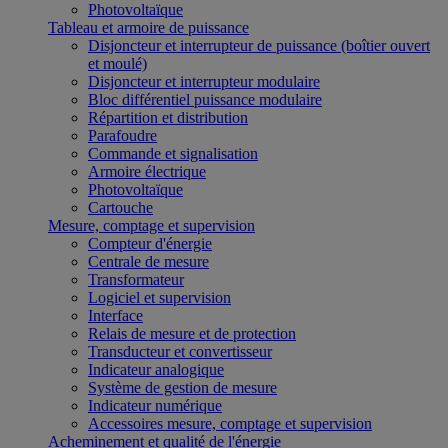
Photovoltaïque
Tableau et armoire de puissance
Disjoncteur et interrupteur de puissance (boîtier ouvert
et moulé)
Disjoncteur et interrupteur modulaire
Bloc différentiel puissance modulaire
Répartition et distribution
Parafoudre
Commande et signalisation
Armoire électrique
Photovoltaïque
Cartouche
Mesure, comptage et supervision
Compteur d'énergie
Centrale de mesure
Transformateur
Logiciel et supervision
Interface
Relais de mesure et de protection
Transducteur et convertisseur
Indicateur analogique
Système de gestion de mesure
Indicateur numérique
Accessoires mesure, comptage et supervision
Acheminement et qualité de l'énergie