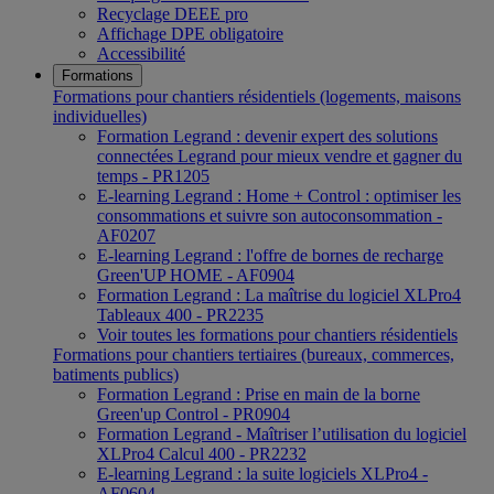
Recyclage DEEE pro
Affichage DPE obligatoire
Accessibilité
Formations
Formations pour chantiers résidentiels (logements, maisons
individuelles)
Formation Legrand : devenir expert des solutions
connectées Legrand pour mieux vendre et gagner du
temps - PR1205
E-learning Legrand : Home + Control : optimiser les
consommations et suivre son autoconsommation -
AF0207
E-learning Legrand : l'offre de bornes de recharge
Green'UP HOME - AF0904
Formation Legrand : La maîtrise du logiciel XLPro4
Tableaux 400 - PR2235
Voir toutes les formations pour chantiers résidentiels
Formations pour chantiers tertiaires (bureaux, commerces,
batiments publics)
Formation Legrand : Prise en main de la borne
Green'up Control - PR0904
Formation Legrand - Maîtriser l’utilisation du logiciel
XLPro4 Calcul 400 - PR2232
E-learning Legrand : la suite logiciels XLPro4 -
AF0604