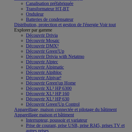
Canalisation préfabriquée
Transformateur HT-BT
Onduleur
Batteries de condensateur
Distribution, protection et gestion de l'énergie
Voir tout
Explorer par gamme
Découvrir Drivia
Découvrir Mosaic
Découvrir DMX³
Découvrir Green'Up
Découvrir Drivia with Netatmo
Découvrir Alptec
Découvrir Alpimatic
Découvrir Alpibloc
Découvrir Alpivar³
Découvrir Green'up Home
Découvrir XL³ HP 6300
Découvrir XL³ HP 160
Découvrir XL³ HP 630
Découvrir Green'Up Control
Appareillage, maison connectée et pilotage du bâtiment
Appareillage maison et bâtiment
Interrupteur, poussoir et variateur
Prise de courant, prise USB, prise RJ45, prises TV et
autres prises