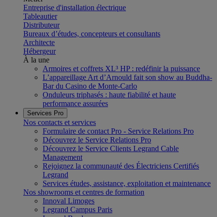
Entreprise d'installation électrique
Tableautier
Distributeur
Bureaux d’études, concepteurs et consultants
Architecte
Hébergeur
À la une
Armoires et coffrets XL³ HP : redéfinir la puissance
L’appareillage Art d’Arnould fait son show au Buddha-
Bar du Casino de Monte-Carlo
Onduleurs triphasés : haute fiabilité et haute
performance assurées
Services Pro
Nos contacts et services
Formulaire de contact Pro - Service Relations Pro
Découvrez le Service Relations Pro
Découvrez le Service Clients Legrand Cable
Management
Rejoignez la communauté des Électriciens Certifiés
Legrand
Services études, assistance, exploitation et maintenance
Nos showrooms et centres de formation
Innoval Limoges
Legrand Campus Paris