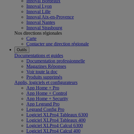
Innoval Bordeaux
Innoval Lyon
Innoval Lille
Innoval Aix-en-Provence
Innoval Nantes
Innoval Strasbourg
Nos directions régionales
Carte
Contacter une direction régionale
Outils
Documentations et guides
Documentation professionnelle
Magazines Réponses
Voir toute la doc
Produits supprimés
Applis, logiciels et configurateurs
App Home + Pro
App Home + Control
App Home + Security
App Legrand Pro
Legrand Config Pro
Logiciel XLPro4 Tableaux 6300
Logiciel XLPro4 Tableaux 400
Logiciel XLPro4 Calcul 6300
Logiciel XLPro4 Calcul 400