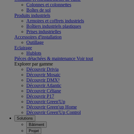
Colonnes et colonnettes
Boîtes de sol
Produits industriels
Armoires et coffrets industriels
Boîtiers industriels plastiques
Prises industrielles
Accessoires d'installation
Outillage
Eclairage
Hublots
Pièces détachées & maintenance
Voir tout
Explorer par gamme
Découvrir Drivia
Découvrir Mosaic
Découvrir DMX³
Découvrir Atlantic
Découvrir Céliane
Découvrir P17
Découvrir Green'Up
Découvrir Green'up Home
Découvrir Green'Up Control
Solutions
Bâtiment
Projet