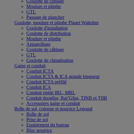
Goulotte de câblage
Moulure et plinthe
GTL
Passage de plancher
Goulotte, moulure et plinthe Planet Wattohm
Goulotte d'installation
Goulotte de distribution
Moulure et plinthe
Appareillage
Goulotte de câblage
GTL
Goulotte de climatisation
Gaine et conduit
Conduit ICTA
Conduit ICTA & ICA grande longueur
Conduit ICTA préfilé
Conduit ICA
Conduit rigide IRL, MRL
Conduit duogliss, Rai’Gliss, TINB et TIIB
Accessoires gaine et conduit
Boîte de sol, colonne et nourrice Legrand
Boîte de sol
Prise de sol
Equipement du bureau
Bloc nourrice