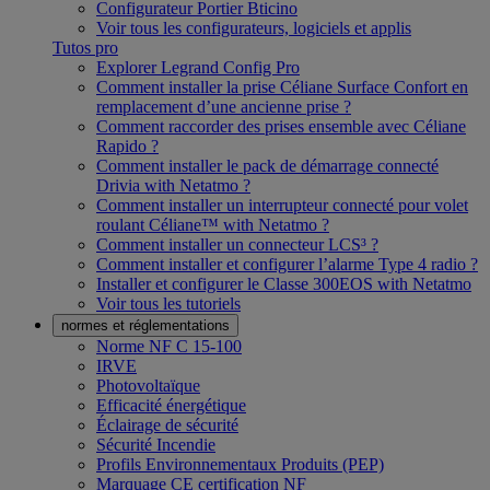
Configurateur Portier Bticino
Voir tous les configurateurs, logiciels et applis
Tutos pro
Explorer Legrand Config Pro
Comment installer la prise Céliane Surface Confort en
remplacement d’une ancienne prise ?
Comment raccorder des prises ensemble avec Céliane
Rapido ?
Comment installer le pack de démarrage connecté
Drivia with Netatmo ?
Comment installer un interrupteur connecté pour volet
roulant Céliane™ with Netatmo ?
Comment installer un connecteur LCS³ ?
Comment installer et configurer l’alarme Type 4 radio ?
Installer et configurer le Classe 300EOS with Netatmo
Voir tous les tutoriels
normes et réglementations
Norme NF C 15-100
IRVE
Photovoltaïque
Efficacité énergétique
Éclairage de sécurité
Sécurité Incendie
Profils Environnementaux Produits (PEP)
Marquage CE certification NF