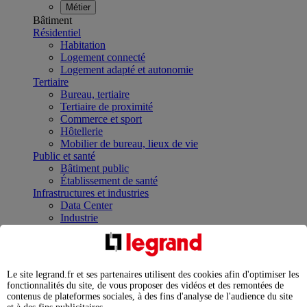
Métier
Bâtiment
Résidentiel
Habitation
Logement connecté
Logement adapté et autonomie
Tertiaire
Bureau, tertiaire
Tertiaire de proximité
Commerce et sport
Hôtellerie
Mobilier de bureau, lieux de vie
Public et santé
Bâtiment public
Établissement de santé
Infrastructures et industries
Data Center
Industrie
Infrastructures
À la une
Contrôler et planifier le fonctionnement des appareils
électriques avec le contacteur connecté
Le site legrand.fr et ses partenaires utilisent des cookies afin d'optimiser les
Répartir et optimiser son tableau électrique
fonctionnalités du site, de vous proposer des vidéos et des remontées de
Legrand Data Center Solutions : concentrer les
contenus de plateformes sociales, à des fins d'analyse de l'audience du site
expertises au service de vos performances