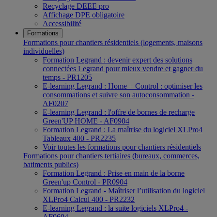
Recyclage DEEE pro
Affichage DPE obligatoire
Accessibilité
Formations
Formations pour chantiers résidentiels (logements, maisons
individuelles)
Formation Legrand : devenir expert des solutions
connectées Legrand pour mieux vendre et gagner du
temps - PR1205
E-learning Legrand : Home + Control : optimiser les
consommations et suivre son autoconsommation -
AF0207
E-learning Legrand : l'offre de bornes de recharge
Green'UP HOME - AF0904
Formation Legrand : La maîtrise du logiciel XLPro4
Tableaux 400 - PR2235
Voir toutes les formations pour chantiers résidentiels
Formations pour chantiers tertiaires (bureaux, commerces,
batiments publics)
Formation Legrand : Prise en main de la borne
Green'up Control - PR0904
Formation Legrand - Maîtriser l’utilisation du logiciel
XLPro4 Calcul 400 - PR2232
E-learning Legrand : la suite logiciels XLPro4 -
AF0604