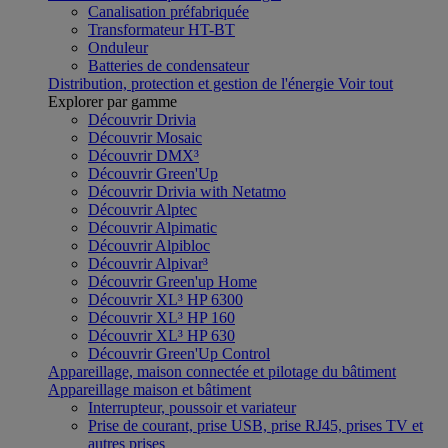
Canalisation préfabriquée
Transformateur HT-BT
Onduleur
Batteries de condensateur
Distribution, protection et gestion de l'énergie
Voir tout
Explorer par gamme
Découvrir Drivia
Découvrir Mosaic
Découvrir DMX³
Découvrir Green'Up
Découvrir Drivia with Netatmo
Découvrir Alptec
Découvrir Alpimatic
Découvrir Alpibloc
Découvrir Alpivar³
Découvrir Green'up Home
Découvrir XL³ HP 6300
Découvrir XL³ HP 160
Découvrir XL³ HP 630
Découvrir Green'Up Control
Appareillage, maison connectée et pilotage du bâtiment
Appareillage maison et bâtiment
Interrupteur, poussoir et variateur
Prise de courant, prise USB, prise RJ45, prises TV et
autres prises