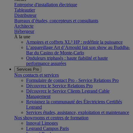
Entreprise d'installation électrique
Tableautier
Distributeur
Bureaux d’études, concepteurs et consultants
Architecte
Hébergeur
À la une
Armoires et coffrets XL³ HP : redéfinir la puissance
L’appareillage Art d’Arnould fait son show au Buddha-
Bar du Casino de Monte-Carlo
Onduleurs triphasés : haute fiabilité et haute
performance assurées
Services Pro
Nos contacts et services
Formulaire de contact Pro - Service Relations Pro
Découvrez le Service Relations Pro
Découvrez le Service Clients Legrand Cable
Management
Rejoignez la communauté des Électriciens Certifiés
Legrand
Services études, assistance, exploitation et maintenance
Nos showrooms et centres de formation
Innoval Limoges
Legrand Campus Paris