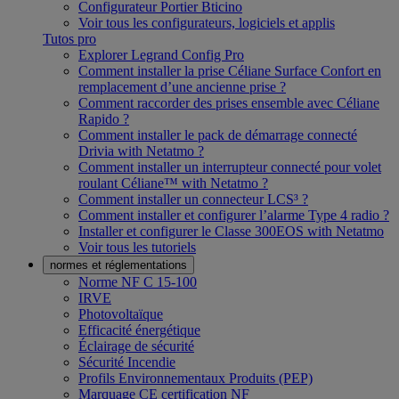
Configurateur Portier Bticino
Voir tous les configurateurs, logiciels et applis
Tutos pro
Explorer Legrand Config Pro
Comment installer la prise Céliane Surface Confort en
remplacement d’une ancienne prise ?
Comment raccorder des prises ensemble avec Céliane
Rapido ?
Comment installer le pack de démarrage connecté
Drivia with Netatmo ?
Comment installer un interrupteur connecté pour volet
roulant Céliane™ with Netatmo ?
Comment installer un connecteur LCS³ ?
Comment installer et configurer l’alarme Type 4 radio ?
Installer et configurer le Classe 300EOS with Netatmo
Voir tous les tutoriels
normes et réglementations
Norme NF C 15-100
IRVE
Photovoltaïque
Efficacité énergétique
Éclairage de sécurité
Sécurité Incendie
Profils Environnementaux Produits (PEP)
Marquage CE certification NF