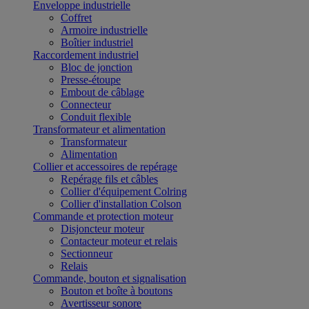
Enveloppe industrielle
Coffret
Armoire industrielle
Boîtier industriel
Raccordement industriel
Bloc de jonction
Presse-étoupe
Embout de câblage
Connecteur
Conduit flexible
Transformateur et alimentation
Transformateur
Alimentation
Collier et accessoires de repérage
Repérage fils et câbles
Collier d'équipement Colring
Collier d'installation Colson
Commande et protection moteur
Disjoncteur moteur
Contacteur moteur et relais
Sectionneur
Relais
Commande, bouton et signalisation
Bouton et boîte à boutons
Avertisseur sonore