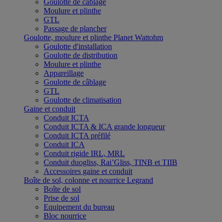
Goulotte de câblage
Moulure et plinthe
GTL
Passage de plancher
Goulotte, moulure et plinthe Planet Wattohm
Goulotte d'installation
Goulotte de distribution
Moulure et plinthe
Appareillage
Goulotte de câblage
GTL
Goulotte de climatisation
Gaine et conduit
Conduit ICTA
Conduit ICTA & ICA grande longueur
Conduit ICTA préfilé
Conduit ICA
Conduit rigide IRL, MRL
Conduit duogliss, Rai’Gliss, TINB et TIIB
Accessoires gaine et conduit
Boîte de sol, colonne et nourrice Legrand
Boîte de sol
Prise de sol
Equipement du bureau
Bloc nourrice