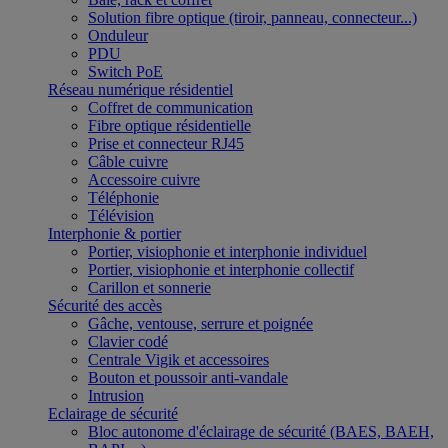
Solution fibre optique (tiroir, panneau, connecteur...)
Onduleur
PDU
Switch PoE
Réseau numérique résidentiel
Coffret de communication
Fibre optique résidentielle
Prise et connecteur RJ45
Câble cuivre
Accessoire cuivre
Téléphonie
Télévision
Interphonie & portier
Portier, visiophonie et interphonie individuel
Portier, visiophonie et interphonie collectif
Carillon et sonnerie
Sécurité des accès
Gâche, ventouse, serrure et poignée
Clavier codé
Centrale Vigik et accessoires
Bouton et poussoir anti-vandale
Intrusion
Eclairage de sécurité
Bloc autonome d'éclairage de sécurité (BAES, BAEH,