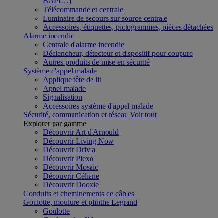
BAPI…)
Télécommande et centrale
Luminaire de secours sur source centrale
Accessoires, étiquettes, pictogrammes, pièces détachées
Alarme incendie
Centrale d'alarme incendie
Déclencheur, détecteur et dispositif pour coupure
Autres produits de mise en sécurité
Système d'appel malade
Applique tête de lit
Appel malade
Signalisation
Accessoires système d'appel malade
Sécurité, communication et réseau
Voir tout
Explorer par gamme
Découvrir Art d'Arnould
Découvrir Living Now
Découvrir Drivia
Découvrir Plexo
Découvrir Mosaic
Découvrir Céliane
Découvrir Dooxie
Conduits et cheminements de câbles
Goulotte, moulure et plinthe Legrand
Goulotte