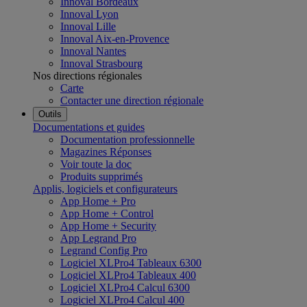
Innoval Bordeaux
Innoval Lyon
Innoval Lille
Innoval Aix-en-Provence
Innoval Nantes
Innoval Strasbourg
Nos directions régionales
Carte
Contacter une direction régionale
Outils
Documentations et guides
Documentation professionnelle
Magazines Réponses
Voir toute la doc
Produits supprimés
Applis, logiciels et configurateurs
App Home + Pro
App Home + Control
App Home + Security
App Legrand Pro
Legrand Config Pro
Logiciel XLPro4 Tableaux 6300
Logiciel XLPro4 Tableaux 400
Logiciel XLPro4 Calcul 6300
Logiciel XLPro4 Calcul 400