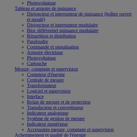
Photovoltaïque
Tableau et armoire de puissance
Disjoncteur et interrupteur de puissance (boîtier ouvert
et moulé)
Disjoncteur et interrupteur modulaire
Bloc différentiel puissance modulaire
Répartition et distribution
Parafoudre
Commande et signalisation
Armoire électrique
Photovoltaïque
Cartouche
Mesure, comptage et supervision
Compteur d'énergie
Centrale de mesure
Transformateur
Logiciel et supervision
Interface
Relais de mesure et de protection
Transducteur et convertisseur
Indicateur analogique
Système de gestion de mesure
Indicateur numérique
Accessoires mesure, comptage et supervision
Acheminement et qualité de l'énergie