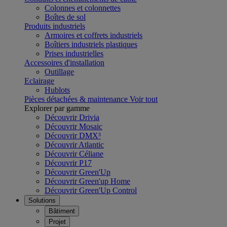
Colonnes et colonnettes
Boîtes de sol
Produits industriels
Armoires et coffrets industriels
Boîtiers industriels plastiques
Prises industrielles
Accessoires d'installation
Outillage
Eclairage
Hublots
Pièces détachées & maintenance
Voir tout
Explorer par gamme
Découvrir Drivia
Découvrir Mosaic
Découvrir DMX³
Découvrir Atlantic
Découvrir Céliane
Découvrir P17
Découvrir Green'Up
Découvrir Green'up Home
Découvrir Green'Up Control
Solutions
Bâtiment
Projet