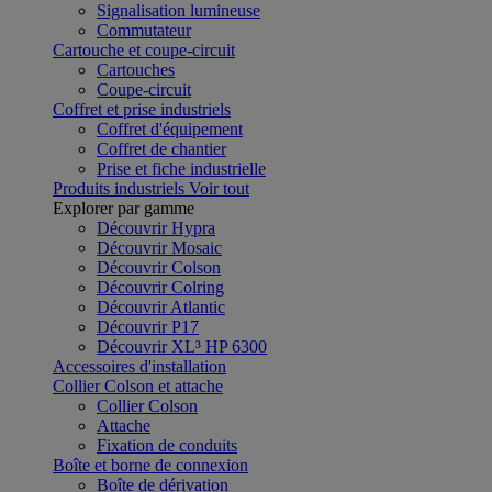
Signalisation lumineuse
Commutateur
Cartouche et coupe-circuit
Cartouches
Coupe-circuit
Coffret et prise industriels
Coffret d'équipement
Coffret de chantier
Prise et fiche industrielle
Produits industriels
Voir tout
Explorer par gamme
Découvrir Hypra
Découvrir Mosaic
Découvrir Colson
Découvrir Colring
Découvrir Atlantic
Découvrir P17
Découvrir XL³ HP 6300
Accessoires d'installation
Collier Colson et attache
Collier Colson
Attache
Fixation de conduits
Boîte et borne de connexion
Boîte de dérivation