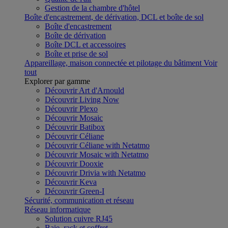
Gestion de la chambre d'hôtel
Boîte d'encastrement, de dérivation, DCL et boîte de sol
Boîte d'encastrement
Boîte de dérivation
Boîte DCL et accessoires
Boîte et prise de sol
Appareillage, maison connectée et pilotage du bâtiment
Voir
tout
Explorer par gamme
Découvrir Art d'Arnould
Découvrir Living Now
Découvrir Plexo
Découvrir Mosaic
Découvrir Batibox
Découvrir Céliane
Découvrir Céliane with Netatmo
Découvrir Mosaic with Netatmo
Découvrir Dooxie
Découvrir Drivia with Netatmo
Découvrir Keva
Découvrir Green-I
Sécurité, communication et réseau
Réseau informatique
Solution cuivre RJ45
Baie, rack et coffret