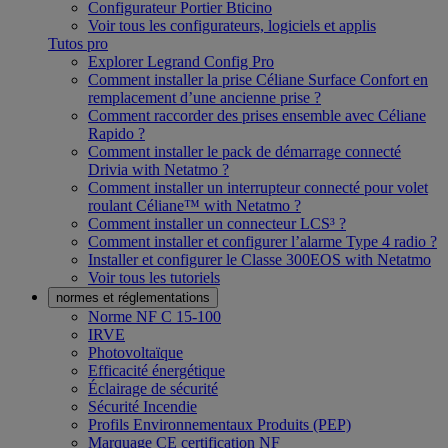
Configurateur Portier Bticino
Voir tous les configurateurs, logiciels et applis
Tutos pro
Explorer Legrand Config Pro
Comment installer la prise Céliane Surface Confort en
remplacement d’une ancienne prise ?
Comment raccorder des prises ensemble avec Céliane
Rapido ?
Comment installer le pack de démarrage connecté
Drivia with Netatmo ?
Comment installer un interrupteur connecté pour volet
roulant Céliane™ with Netatmo ?
Comment installer un connecteur LCS³ ?
Comment installer et configurer l’alarme Type 4 radio ?
Installer et configurer le Classe 300EOS with Netatmo
Voir tous les tutoriels
normes et réglementations
Norme NF C 15-100
IRVE
Photovoltaïque
Efficacité énergétique
Éclairage de sécurité
Sécurité Incendie
Profils Environnementaux Produits (PEP)
Marquage CE certification NF