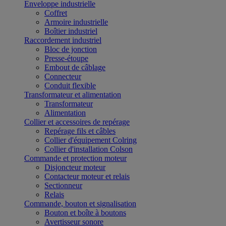
Enveloppe industrielle
Coffret
Armoire industrielle
Boîtier industriel
Raccordement industriel
Bloc de jonction
Presse-étoupe
Embout de câblage
Connecteur
Conduit flexible
Transformateur et alimentation
Transformateur
Alimentation
Collier et accessoires de repérage
Repérage fils et câbles
Collier d'équipement Colring
Collier d'installation Colson
Commande et protection moteur
Disjoncteur moteur
Contacteur moteur et relais
Sectionneur
Relais
Commande, bouton et signalisation
Bouton et boîte à boutons
Avertisseur sonore