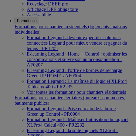
Recyclage DEEE pro
Affichage DPE obligatoire
Accessibilité
Formations
Formations pour chantiers résidentiels (logements, maisons
individuelles)
Formation Legrand : devenir expert des solutions
connectées Legrand pour mieux vendre et gagner du
temps - PR1205
E-learning Legrand : Home + Control : optimiser les
consommations et suivre son autoconsommation -
AF0207
E-learning Legrand : l'offre de bornes de recharge
Green'UP HOME - AF0904
Formation Legrand : La maîtrise du logiciel XLPro4
Tableaux 400 - PR2235
Voir toutes les formations pour chantiers résidentiels
Formations pour chantiers tertiaires (bureaux, commerces,
batiments publics)
Formation Legrand : Prise en main de la borne
Green'up Control - PR0904
Formation Legrand - Maîtriser l’utilisation du logiciel
XLPro4 Calcul 400 - PR2232
E-learning Legrand : la suite logiciels XLPro4 -
AF0604