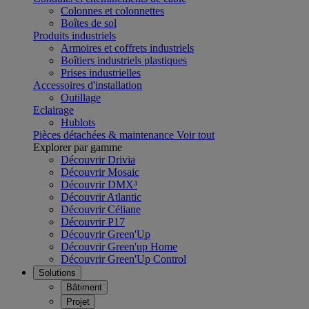
Colonnes et colonnettes
Boîtes de sol
Produits industriels
Armoires et coffrets industriels
Boîtiers industriels plastiques
Prises industrielles
Accessoires d'installation
Outillage
Eclairage
Hublots
Pièces détachées & maintenance
Voir tout
Explorer par gamme
Découvrir Drivia
Découvrir Mosaic
Découvrir DMX³
Découvrir Atlantic
Découvrir Céliane
Découvrir P17
Découvrir Green'Up
Découvrir Green'up Home
Découvrir Green'Up Control
Solutions
Bâtiment
Projet