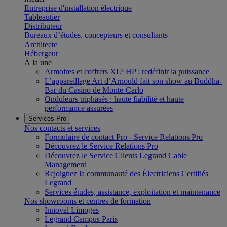
Entreprise d'installation électrique
Tableautier
Distributeur
Bureaux d’études, concepteurs et consultants
Architecte
Hébergeur
À la une
Armoires et coffrets XL³ HP : redéfinir la puissance
L’appareillage Art d’Arnould fait son show au Buddha-
Bar du Casino de Monte-Carlo
Onduleurs triphasés : haute fiabilité et haute
performance assurées
Services Pro
Nos contacts et services
Formulaire de contact Pro - Service Relations Pro
Découvrez le Service Relations Pro
Découvrez le Service Clients Legrand Cable
Management
Rejoignez la communauté des Électriciens Certifiés
Legrand
Services études, assistance, exploitation et maintenance
Nos showrooms et centres de formation
Innoval Limoges
Legrand Campus Paris