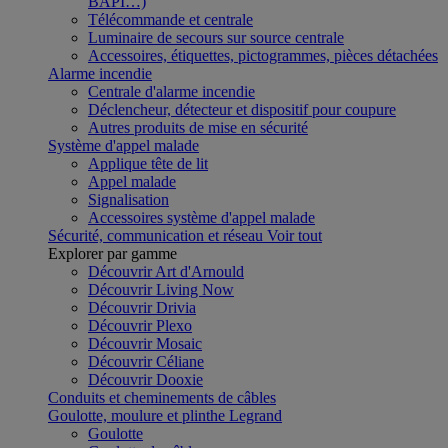
BAPI…)
Télécommande et centrale
Luminaire de secours sur source centrale
Accessoires, étiquettes, pictogrammes, pièces détachées
Alarme incendie
Centrale d'alarme incendie
Déclencheur, détecteur et dispositif pour coupure
Autres produits de mise en sécurité
Système d'appel malade
Applique tête de lit
Appel malade
Signalisation
Accessoires système d'appel malade
Sécurité, communication et réseau
Voir tout
Explorer par gamme
Découvrir Art d'Arnould
Découvrir Living Now
Découvrir Drivia
Découvrir Plexo
Découvrir Mosaic
Découvrir Céliane
Découvrir Dooxie
Conduits et cheminements de câbles
Goulotte, moulure et plinthe Legrand
Goulotte