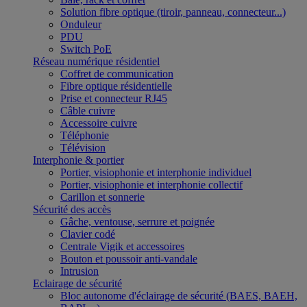
Solution fibre optique (tiroir, panneau, connecteur...)
Onduleur
PDU
Switch PoE
Réseau numérique résidentiel
Coffret de communication
Fibre optique résidentielle
Prise et connecteur RJ45
Câble cuivre
Accessoire cuivre
Téléphonie
Télévision
Interphonie & portier
Portier, visiophonie et interphonie individuel
Portier, visiophonie et interphonie collectif
Carillon et sonnerie
Sécurité des accès
Gâche, ventouse, serrure et poignée
Clavier codé
Centrale Vigik et accessoires
Bouton et poussoir anti-vandale
Intrusion
Eclairage de sécurité
Bloc autonome d'éclairage de sécurité (BAES, BAEH,