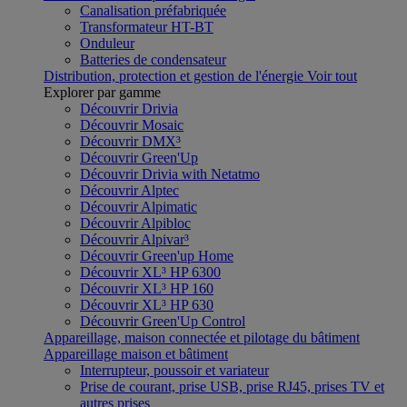
Canalisation préfabriquée
Transformateur HT-BT
Onduleur
Batteries de condensateur
Distribution, protection et gestion de l'énergie
Voir tout
Explorer par gamme
Découvrir Drivia
Découvrir Mosaic
Découvrir DMX³
Découvrir Green'Up
Découvrir Drivia with Netatmo
Découvrir Alptec
Découvrir Alpimatic
Découvrir Alpibloc
Découvrir Alpivar³
Découvrir Green'up Home
Découvrir XL³ HP 6300
Découvrir XL³ HP 160
Découvrir XL³ HP 630
Découvrir Green'Up Control
Appareillage, maison connectée et pilotage du bâtiment
Appareillage maison et bâtiment
Interrupteur, poussoir et variateur
Prise de courant, prise USB, prise RJ45, prises TV et
autres prises