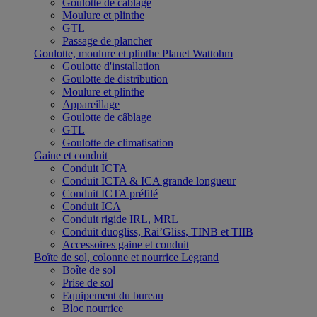
Goulotte de câblage
Moulure et plinthe
GTL
Passage de plancher
Goulotte, moulure et plinthe Planet Wattohm
Goulotte d'installation
Goulotte de distribution
Moulure et plinthe
Appareillage
Goulotte de câblage
GTL
Goulotte de climatisation
Gaine et conduit
Conduit ICTA
Conduit ICTA & ICA grande longueur
Conduit ICTA préfilé
Conduit ICA
Conduit rigide IRL, MRL
Conduit duogliss, Rai’Gliss, TINB et TIIB
Accessoires gaine et conduit
Boîte de sol, colonne et nourrice Legrand
Boîte de sol
Prise de sol
Equipement du bureau
Bloc nourrice