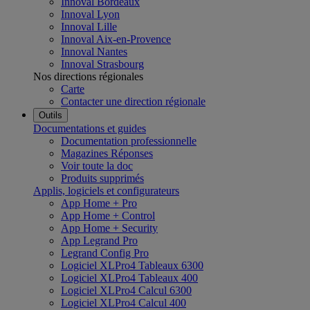
Innoval Bordeaux
Innoval Lyon
Innoval Lille
Innoval Aix-en-Provence
Innoval Nantes
Innoval Strasbourg
Nos directions régionales
Carte
Contacter une direction régionale
Outils
Documentations et guides
Documentation professionnelle
Magazines Réponses
Voir toute la doc
Produits supprimés
Applis, logiciels et configurateurs
App Home + Pro
App Home + Control
App Home + Security
App Legrand Pro
Legrand Config Pro
Logiciel XLPro4 Tableaux 6300
Logiciel XLPro4 Tableaux 400
Logiciel XLPro4 Calcul 6300
Logiciel XLPro4 Calcul 400