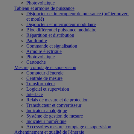
Photovoltaïque
Tableau et armoire de puissance
Disjoncteur et interrupteur de puissance (boîtier ouvert
et moulé)
Disjoncteur et interrupteur modulaire
Bloc différentiel puissance modulaire
Répartition et distribution
Parafoudre
Commande et signalisation
Armoire électrique
Photovoltaïque
Cartouche
Mesure, comptage et supervision
Compteur d'énergie
Centrale de mesure
Transformateur
Logiciel et supervision
Interface
Relais de mesure et de protection
Transducteur et convertisseur
Indicateur analogique
Système de gestion de mesure
Indicateur numérique
Accessoires mesure, comptage et supervision
Acheminement et qualité de l'énergie