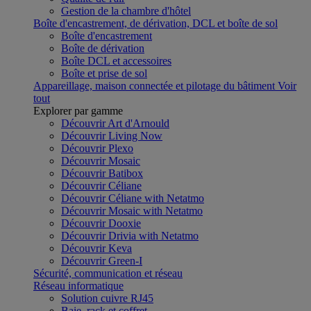
Gestion de la chambre d'hôtel
Boîte d'encastrement, de dérivation, DCL et boîte de sol
Boîte d'encastrement
Boîte de dérivation
Boîte DCL et accessoires
Boîte et prise de sol
Appareillage, maison connectée et pilotage du bâtiment
Voir
tout
Explorer par gamme
Découvrir Art d'Arnould
Découvrir Living Now
Découvrir Plexo
Découvrir Mosaic
Découvrir Batibox
Découvrir Céliane
Découvrir Céliane with Netatmo
Découvrir Mosaic with Netatmo
Découvrir Dooxie
Découvrir Drivia with Netatmo
Découvrir Keva
Découvrir Green-I
Sécurité, communication et réseau
Réseau informatique
Solution cuivre RJ45
Baie, rack et coffret