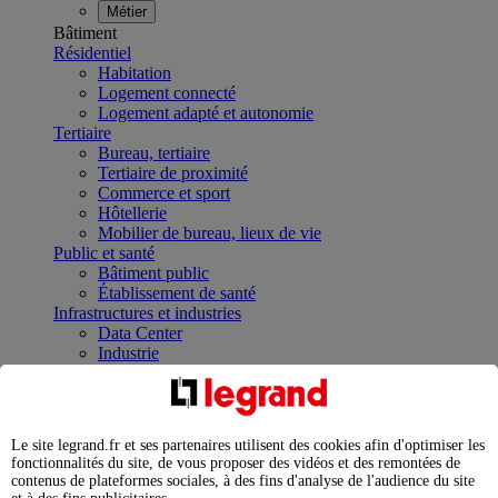
Métier
Bâtiment
Résidentiel
Habitation
Logement connecté
Logement adapté et autonomie
Tertiaire
Bureau, tertiaire
Tertiaire de proximité
Commerce et sport
Hôtellerie
Mobilier de bureau, lieux de vie
Public et santé
Bâtiment public
Établissement de santé
Infrastructures et industries
Data Center
Industrie
Infrastructures
À la une
Contrôler et planifier le fonctionnement des appareils
électriques avec le contacteur connecté
Le site legrand.fr et ses partenaires utilisent des cookies afin d'optimiser les
Répartir et optimiser son tableau électrique
fonctionnalités du site, de vous proposer des vidéos et des remontées de
Legrand Data Center Solutions : concentrer les
contenus de plateformes sociales, à des fins d'analyse de l'audience du site
expertises au service de vos performances