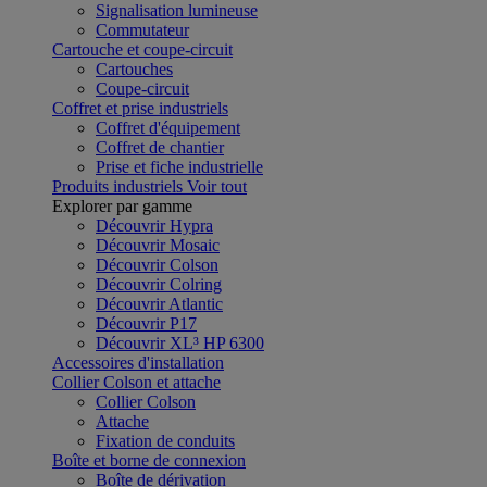
Signalisation lumineuse
Commutateur
Cartouche et coupe-circuit
Cartouches
Coupe-circuit
Coffret et prise industriels
Coffret d'équipement
Coffret de chantier
Prise et fiche industrielle
Produits industriels
Voir tout
Explorer par gamme
Découvrir Hypra
Découvrir Mosaic
Découvrir Colson
Découvrir Colring
Découvrir Atlantic
Découvrir P17
Découvrir XL³ HP 6300
Accessoires d'installation
Collier Colson et attache
Collier Colson
Attache
Fixation de conduits
Boîte et borne de connexion
Boîte de dérivation