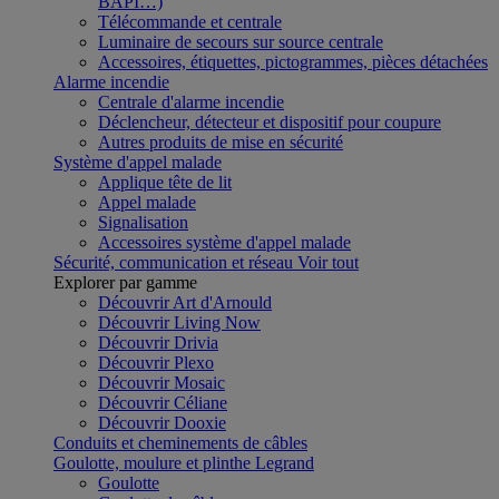
BAPI…)
Télécommande et centrale
Luminaire de secours sur source centrale
Accessoires, étiquettes, pictogrammes, pièces détachées
Alarme incendie
Centrale d'alarme incendie
Déclencheur, détecteur et dispositif pour coupure
Autres produits de mise en sécurité
Système d'appel malade
Applique tête de lit
Appel malade
Signalisation
Accessoires système d'appel malade
Sécurité, communication et réseau
Voir tout
Explorer par gamme
Découvrir Art d'Arnould
Découvrir Living Now
Découvrir Drivia
Découvrir Plexo
Découvrir Mosaic
Découvrir Céliane
Découvrir Dooxie
Conduits et cheminements de câbles
Goulotte, moulure et plinthe Legrand
Goulotte