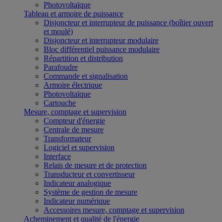
Photovoltaïque
Tableau et armoire de puissance
Disjoncteur et interrupteur de puissance (boîtier ouvert
et moulé)
Disjoncteur et interrupteur modulaire
Bloc différentiel puissance modulaire
Répartition et distribution
Parafoudre
Commande et signalisation
Armoire électrique
Photovoltaïque
Cartouche
Mesure, comptage et supervision
Compteur d'énergie
Centrale de mesure
Transformateur
Logiciel et supervision
Interface
Relais de mesure et de protection
Transducteur et convertisseur
Indicateur analogique
Système de gestion de mesure
Indicateur numérique
Accessoires mesure, comptage et supervision
Acheminement et qualité de l'énergie