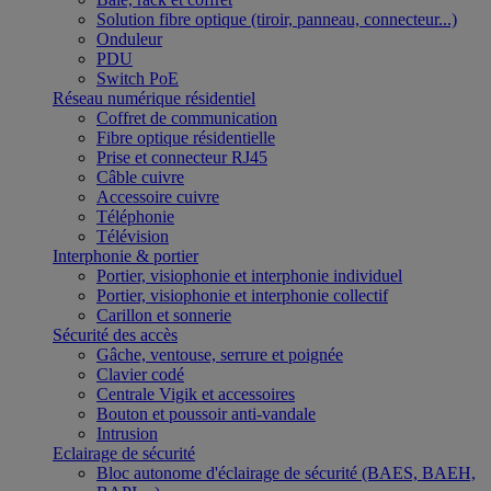
Solution fibre optique (tiroir, panneau, connecteur...)
Onduleur
PDU
Switch PoE
Réseau numérique résidentiel
Coffret de communication
Fibre optique résidentielle
Prise et connecteur RJ45
Câble cuivre
Accessoire cuivre
Téléphonie
Télévision
Interphonie & portier
Portier, visiophonie et interphonie individuel
Portier, visiophonie et interphonie collectif
Carillon et sonnerie
Sécurité des accès
Gâche, ventouse, serrure et poignée
Clavier codé
Centrale Vigik et accessoires
Bouton et poussoir anti-vandale
Intrusion
Eclairage de sécurité
Bloc autonome d'éclairage de sécurité (BAES, BAEH,