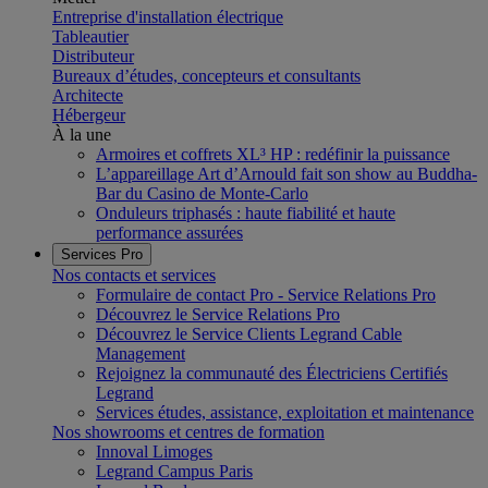
Entreprise d'installation électrique
Tableautier
Distributeur
Bureaux d’études, concepteurs et consultants
Architecte
Hébergeur
À la une
Armoires et coffrets XL³ HP : redéfinir la puissance
L’appareillage Art d’Arnould fait son show au Buddha-
Bar du Casino de Monte-Carlo
Onduleurs triphasés : haute fiabilité et haute
performance assurées
Services Pro
Nos contacts et services
Formulaire de contact Pro - Service Relations Pro
Découvrez le Service Relations Pro
Découvrez le Service Clients Legrand Cable
Management
Rejoignez la communauté des Électriciens Certifiés
Legrand
Services études, assistance, exploitation et maintenance
Nos showrooms et centres de formation
Innoval Limoges
Legrand Campus Paris