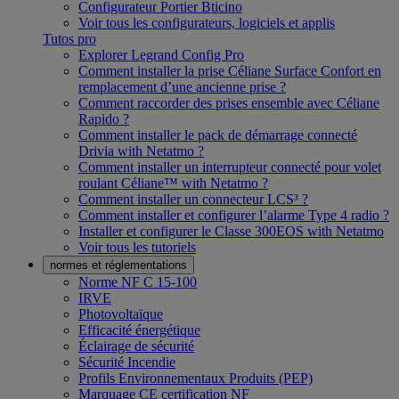
Configurateur Portier Bticino
Voir tous les configurateurs, logiciels et applis
Tutos pro
Explorer Legrand Config Pro
Comment installer la prise Céliane Surface Confort en
remplacement d’une ancienne prise ?
Comment raccorder des prises ensemble avec Céliane
Rapido ?
Comment installer le pack de démarrage connecté
Drivia with Netatmo ?
Comment installer un interrupteur connecté pour volet
roulant Céliane™ with Netatmo ?
Comment installer un connecteur LCS³ ?
Comment installer et configurer l’alarme Type 4 radio ?
Installer et configurer le Classe 300EOS with Netatmo
Voir tous les tutoriels
normes et réglementations
Norme NF C 15-100
IRVE
Photovoltaïque
Efficacité énergétique
Éclairage de sécurité
Sécurité Incendie
Profils Environnementaux Produits (PEP)
Marquage CE certification NF