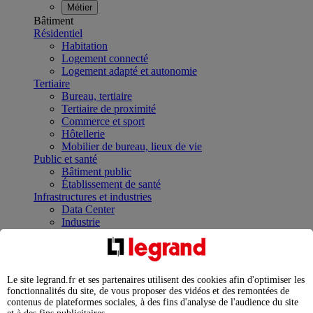
Métier
Bâtiment
Résidentiel
Habitation
Logement connecté
Logement adapté et autonomie
Tertiaire
Bureau, tertiaire
Tertiaire de proximité
Commerce et sport
Hôtellerie
Mobilier de bureau, lieux de vie
Public et santé
Bâtiment public
Établissement de santé
Infrastructures et industries
Data Center
Industrie
Infrastructures
À la une
Contrôler et planifier le fonctionnement des appareils
électriques avec le contacteur connecté
Le site legrand.fr et ses partenaires utilisent des cookies afin d'optimiser les
Répartir et optimiser son tableau électrique
fonctionnalités du site, de vous proposer des vidéos et des remontées de
Legrand Data Center Solutions : concentrer les
contenus de plateformes sociales, à des fins d'analyse de l'audience du site
expertises au service de vos performances