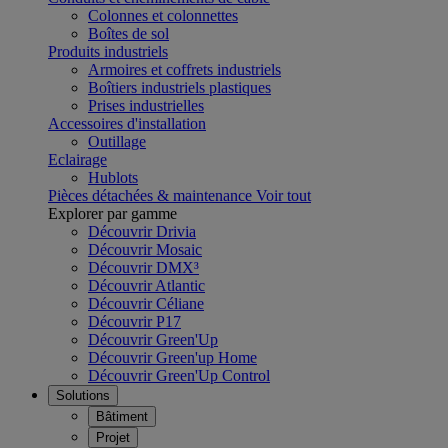
Colonnes et colonnettes
Boîtes de sol
Produits industriels
Armoires et coffrets industriels
Boîtiers industriels plastiques
Prises industrielles
Accessoires d'installation
Outillage
Eclairage
Hublots
Pièces détachées & maintenance
Voir tout
Explorer par gamme
Découvrir Drivia
Découvrir Mosaic
Découvrir DMX³
Découvrir Atlantic
Découvrir Céliane
Découvrir P17
Découvrir Green'Up
Découvrir Green'up Home
Découvrir Green'Up Control
Solutions
Bâtiment
Projet