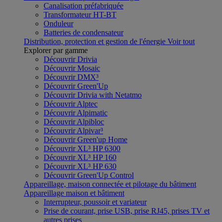
Canalisation préfabriquée
Transformateur HT-BT
Onduleur
Batteries de condensateur
Distribution, protection et gestion de l'énergie
Voir tout
Explorer par gamme
Découvrir Drivia
Découvrir Mosaic
Découvrir DMX³
Découvrir Green'Up
Découvrir Drivia with Netatmo
Découvrir Alptec
Découvrir Alpimatic
Découvrir Alpibloc
Découvrir Alpivar³
Découvrir Green'up Home
Découvrir XL³ HP 6300
Découvrir XL³ HP 160
Découvrir XL³ HP 630
Découvrir Green'Up Control
Appareillage, maison connectée et pilotage du bâtiment
Appareillage maison et bâtiment
Interrupteur, poussoir et variateur
Prise de courant, prise USB, prise RJ45, prises TV et
autres prises