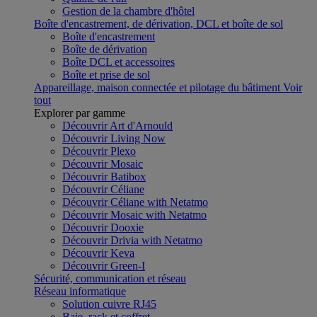
Gestion de la chambre d'hôtel
Boîte d'encastrement, de dérivation, DCL et boîte de sol
Boîte d'encastrement
Boîte de dérivation
Boîte DCL et accessoires
Boîte et prise de sol
Appareillage, maison connectée et pilotage du bâtiment
Voir
tout
Explorer par gamme
Découvrir Art d'Arnould
Découvrir Living Now
Découvrir Plexo
Découvrir Mosaic
Découvrir Batibox
Découvrir Céliane
Découvrir Céliane with Netatmo
Découvrir Mosaic with Netatmo
Découvrir Dooxie
Découvrir Drivia with Netatmo
Découvrir Keva
Découvrir Green-I
Sécurité, communication et réseau
Réseau informatique
Solution cuivre RJ45
Baie, rack et coffret