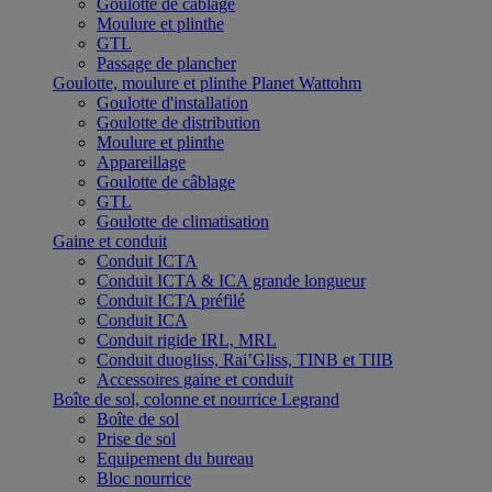
Goulotte de câblage
Moulure et plinthe
GTL
Passage de plancher
Goulotte, moulure et plinthe Planet Wattohm
Goulotte d'installation
Goulotte de distribution
Moulure et plinthe
Appareillage
Goulotte de câblage
GTL
Goulotte de climatisation
Gaine et conduit
Conduit ICTA
Conduit ICTA & ICA grande longueur
Conduit ICTA préfilé
Conduit ICA
Conduit rigide IRL, MRL
Conduit duogliss, Rai’Gliss, TINB et TIIB
Accessoires gaine et conduit
Boîte de sol, colonne et nourrice Legrand
Boîte de sol
Prise de sol
Equipement du bureau
Bloc nourrice