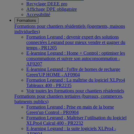
Recyclage DEEE pro
Affichage DPE obligatoire
Accessibilité
Formations
Formations pour chantiers résidentiels (logements, maisons
individuelles)
Formation Legrand : devenir expert des solutions
connectées Legrand pour mieux vendre et gagner du
temps - PR1205
E-learning Legrand : Home + Control : optimiser les
consommations et suivre son autoconsommation -
AF0207
E-learning Legrand : l'offre de bornes de recharge
Green'UP HOME - AF0904
Formation Legrand : La maîtrise du logiciel XLPro4
Tableaux 400 - PR2235
Voir toutes les formations pour chantiers résidentiels
Formations pour chantiers tertiaires (bureaux, commerces,
batiments publics)
Formation Legrand : Prise en main de la borne
Green'up Control - PR0904
Formation Legrand - Maîtriser l’utilisation du logiciel
XLPro4 Calcul 400 - PR2232
E-learning Legrand : la suite logiciels XLPro4 -
AF0604