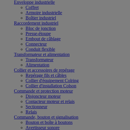
Enveloppe industrielle
Coffret
Armoire industrielle
Boîtier industriel
Raccordement industriel
Bloc de jonction
Presse-étoupe
Embout de câblage
Connecteur
Conduit flexible
Transformateur et alimentation
Transformateur
Alimentation
Collier et accessoires de repérage
Repérage fils et câbles
Collier d'équipement Colring
Collier d'installation Colson
Commande et protection moteur
Disjoncteur moteur
Contacteur moteur et relais
Sectionneur
Relais
Commande, bouton et signalisation
Bouton et boîte à boutons
Avertisseur sonore