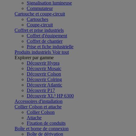
Signalisation lumineuse
Commutateur
Cartouche et coupe-circuit
Cartouches
Coupe-circuit
Coffret et prise industriels
Coffret d'équipement
Coffret de chantier
Prise et fiche industrielle
Produits industriels
Voir tout
Explorer par gamme
Découvrir Hypra
Découvrir Mosaic
Découvrir Colson
Découvrir Colring
Découvrir Atlantic
Découvrir P17
Découvrir XL³ HP 6300
Accessoires d'installation
Collier Colson et attache
Collier Colson
Attache
Fixation de conduits
Boîte et borne de connexion
Boîte de dérivation