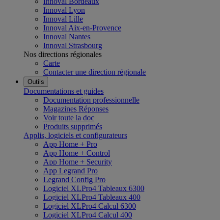
Innoval Bordeaux
Innoval Lyon
Innoval Lille
Innoval Aix-en-Provence
Innoval Nantes
Innoval Strasbourg
Nos directions régionales
Carte
Contacter une direction régionale
Outils
Documentations et guides
Documentation professionnelle
Magazines Réponses
Voir toute la doc
Produits supprimés
Applis, logiciels et configurateurs
App Home + Pro
App Home + Control
App Home + Security
App Legrand Pro
Legrand Config Pro
Logiciel XLPro4 Tableaux 6300
Logiciel XLPro4 Tableaux 400
Logiciel XLPro4 Calcul 6300
Logiciel XLPro4 Calcul 400