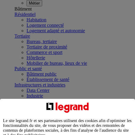
Métier
Bâtiment
Résidentiel
Habitation
Logement connecté
Logement adapté et autonomie
Tertiaire
Bureau, tertiaire
Tertiaire de proximité
Commerce et sport
Hôtellerie
Mobilier de bureau, lieux de vie
Public et santé
Bâtiment public
Établissement de santé
Infrastructures et industries
Data Center
Industrie
Infrastructures
À la une
Contrôler et planifier le fonctionnement des appareils
électriques avec le contacteur connecté
Le site legrand.fr et ses partenaires utilisent des cookies afin d'optimiser les
Répartir et optimiser son tableau électrique
fonctionnalités du site, de vous proposer des vidéos et des remontées de
Legrand Data Center Solutions : concentrer les
contenus de plateformes sociales, à des fins d'analyse de l'audience du site
expertises au service de vos performances