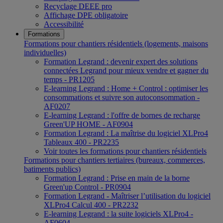
Recyclage DEEE pro
Affichage DPE obligatoire
Accessibilité
Formations
Formations pour chantiers résidentiels (logements, maisons
individuelles)
Formation Legrand : devenir expert des solutions
connectées Legrand pour mieux vendre et gagner du
temps - PR1205
E-learning Legrand : Home + Control : optimiser les
consommations et suivre son autoconsommation -
AF0207
E-learning Legrand : l'offre de bornes de recharge
Green'UP HOME - AF0904
Formation Legrand : La maîtrise du logiciel XLPro4
Tableaux 400 - PR2235
Voir toutes les formations pour chantiers résidentiels
Formations pour chantiers tertiaires (bureaux, commerces,
batiments publics)
Formation Legrand : Prise en main de la borne
Green'up Control - PR0904
Formation Legrand - Maîtriser l’utilisation du logiciel
XLPro4 Calcul 400 - PR2232
E-learning Legrand : la suite logiciels XLPro4 -
AF0604