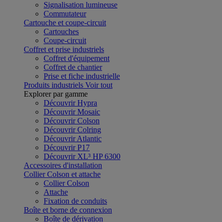
Signalisation lumineuse
Commutateur
Cartouche et coupe-circuit
Cartouches
Coupe-circuit
Coffret et prise industriels
Coffret d'équipement
Coffret de chantier
Prise et fiche industrielle
Produits industriels
Voir tout
Explorer par gamme
Découvrir Hypra
Découvrir Mosaic
Découvrir Colson
Découvrir Colring
Découvrir Atlantic
Découvrir P17
Découvrir XL³ HP 6300
Accessoires d'installation
Collier Colson et attache
Collier Colson
Attache
Fixation de conduits
Boîte et borne de connexion
Boîte de dérivation