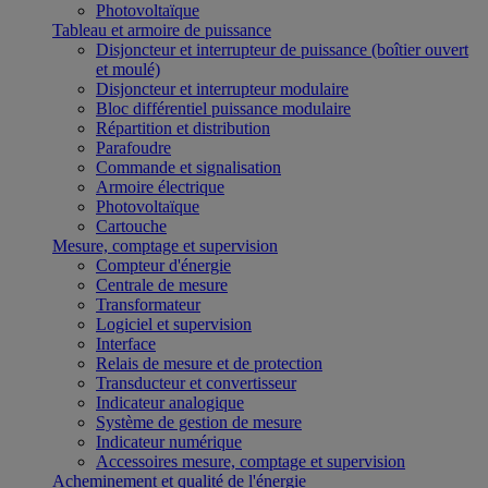
Photovoltaïque
Tableau et armoire de puissance
Disjoncteur et interrupteur de puissance (boîtier ouvert
et moulé)
Disjoncteur et interrupteur modulaire
Bloc différentiel puissance modulaire
Répartition et distribution
Parafoudre
Commande et signalisation
Armoire électrique
Photovoltaïque
Cartouche
Mesure, comptage et supervision
Compteur d'énergie
Centrale de mesure
Transformateur
Logiciel et supervision
Interface
Relais de mesure et de protection
Transducteur et convertisseur
Indicateur analogique
Système de gestion de mesure
Indicateur numérique
Accessoires mesure, comptage et supervision
Acheminement et qualité de l'énergie