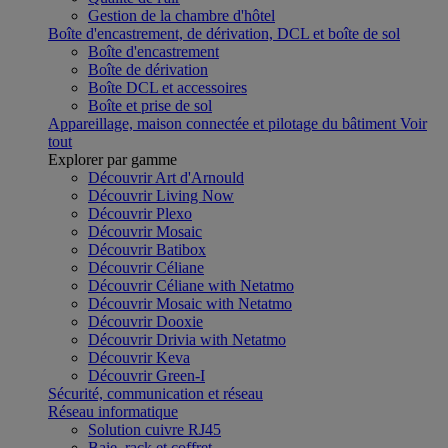
Gestion de la chambre d'hôtel
Boîte d'encastrement, de dérivation, DCL et boîte de sol
Boîte d'encastrement
Boîte de dérivation
Boîte DCL et accessoires
Boîte et prise de sol
Appareillage, maison connectée et pilotage du bâtiment
Voir
tout
Explorer par gamme
Découvrir Art d'Arnould
Découvrir Living Now
Découvrir Plexo
Découvrir Mosaic
Découvrir Batibox
Découvrir Céliane
Découvrir Céliane with Netatmo
Découvrir Mosaic with Netatmo
Découvrir Dooxie
Découvrir Drivia with Netatmo
Découvrir Keva
Découvrir Green-I
Sécurité, communication et réseau
Réseau informatique
Solution cuivre RJ45
Baie, rack et coffret