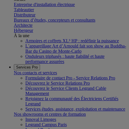
Entreprise d'installation électrique
Tableautier
Distributeur
Bureaux d’études, concepteurs et consultants
Architecte
Hébergeur
À la une
Armoires et coffrets XL³ HP : redéfinir la puissance
L’appareillage Art d’Arnould fait son show au Buddha-
Bar du Casino de Monte-Carlo
Onduleurs triphasés : haute fiabilité et haute
performance assurées
Services Pro
Nos contacts et services
Formulaire de contact Pro - Service Relations Pro
Découvrez le Service Relations Pro
Découvrez le Service Clients Legrand Cable
Management
Rejoignez la communauté des Électriciens Certifiés
Legrand
Services études, assistance, exploitation et maintenance
Nos showrooms et centres de formation
Innoval Limoges
Legrand Campus Paris