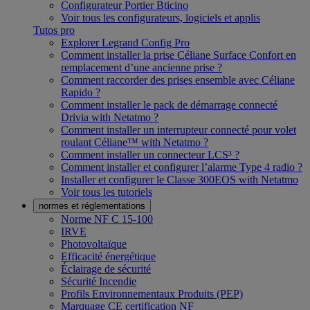
Configurateur Portier Bticino
Voir tous les configurateurs, logiciels et applis
Tutos pro
Explorer Legrand Config Pro
Comment installer la prise Céliane Surface Confort en
remplacement d’une ancienne prise ?
Comment raccorder des prises ensemble avec Céliane
Rapido ?
Comment installer le pack de démarrage connecté
Drivia with Netatmo ?
Comment installer un interrupteur connecté pour volet
roulant Céliane™ with Netatmo ?
Comment installer un connecteur LCS³ ?
Comment installer et configurer l’alarme Type 4 radio ?
Installer et configurer le Classe 300EOS with Netatmo
Voir tous les tutoriels
normes et réglementations
Norme NF C 15-100
IRVE
Photovoltaïque
Efficacité énergétique
Éclairage de sécurité
Sécurité Incendie
Profils Environnementaux Produits (PEP)
Marquage CE certification NF