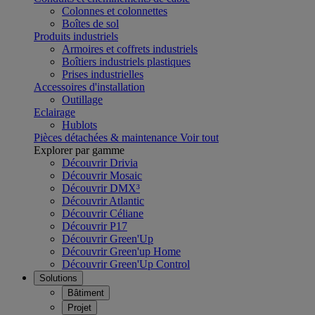
Colonnes et colonnettes
Boîtes de sol
Produits industriels
Armoires et coffrets industriels
Boîtiers industriels plastiques
Prises industrielles
Accessoires d'installation
Outillage
Eclairage
Hublots
Pièces détachées & maintenance
Voir tout
Explorer par gamme
Découvrir Drivia
Découvrir Mosaic
Découvrir DMX³
Découvrir Atlantic
Découvrir Céliane
Découvrir P17
Découvrir Green'Up
Découvrir Green'up Home
Découvrir Green'Up Control
Solutions
Bâtiment
Projet