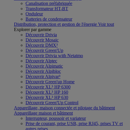
Canalisation préfabriquée
Transformateur HT-BT
Onduleur
Batteries de condensateur
Distribution, protection et gestion de l'énergie
Voir tout
Explorer par gamme
Découvrir Drivia
Découvrir Mosaic
Découvrir DMX³
Découvrir Green'Up
Découvrir Drivia with Netatmo
Découvrir Alptec
Découvrir Alpimatic
Découvrir Alpibloc
Découvrir Alpivar³
Découvrir Green'up Home
Découvrir XL³ HP 6300
Découvrir XL³ HP 160
Découvrir XL³ HP 630
Découvrir Green'Up Control
Appareillage, maison connectée et pilotage du bâtiment
Appareillage maison et bâtiment
Interrupteur, poussoir et variateur
Prise de courant, prise USB, prise RJ45, prises TV et
autres prises