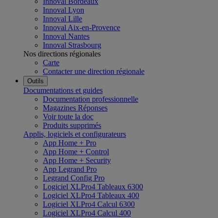
Innoval Bordeaux
Innoval Lyon
Innoval Lille
Innoval Aix-en-Provence
Innoval Nantes
Innoval Strasbourg
Nos directions régionales
Carte
Contacter une direction régionale
Outils
Documentations et guides
Documentation professionnelle
Magazines Réponses
Voir toute la doc
Produits supprimés
Applis, logiciels et configurateurs
App Home + Pro
App Home + Control
App Home + Security
App Legrand Pro
Legrand Config Pro
Logiciel XLPro4 Tableaux 6300
Logiciel XLPro4 Tableaux 400
Logiciel XLPro4 Calcul 6300
Logiciel XLPro4 Calcul 400