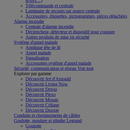
BAPI…)
Télécommande et centrale
Luminaire de secours sur source centrale
Accessoires, étiquettes, pictogrammes, pièces détachées
Alarme incendie
Centrale d'alarme incendie
Déclencheur, détecteur et dispositif pour coupure
Autres produits de mise en sécurité
Système d'appel malade
Applique tête de lit
Appel malade
Signalisation
Accessoires système d'appel malade
Sécurité, communication et réseau
Voir tout
Explorer par gamme
Découvrir Art d'Arnould
Découvrir Living Now
Découvrir Drivia
Découvrir Plexo
Découvrir Mosaic
Découvrir Céliane
Découvrir Dooxie
Conduits et cheminements de câbles
Goulotte, moulure et plinthe Legrand
Goulotte