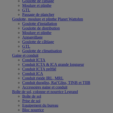
Goulotte de câblage
Moulure et plinthe
GTL
Passage de plancher
Goulotte, moulure et plinthe Planet Wattohm
Goulotte d'installation
Goulotte de distribution
Moulure et plinthe
Appareillage
Goulotte de câblage
GTL
Goulotte de climatisation
Gaine et conduit
Conduit ICTA
Conduit ICTA & ICA grande longueur
Conduit ICTA préfilé
Conduit ICA
Conduit rigide IRL, MRL
Conduit duogliss, Rai’Gliss, TINB et TIIB
Accessoires gaine et conduit
Boîte de sol, colonne et nourrice Legrand
Boîte de sol
Prise de sol
Equipement du bureau
Bloc nourrice