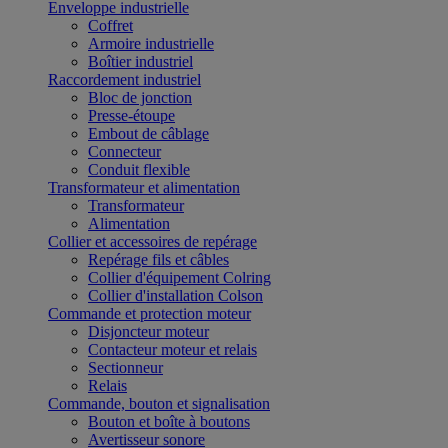
Enveloppe industrielle
Coffret
Armoire industrielle
Boîtier industriel
Raccordement industriel
Bloc de jonction
Presse-étoupe
Embout de câblage
Connecteur
Conduit flexible
Transformateur et alimentation
Transformateur
Alimentation
Collier et accessoires de repérage
Repérage fils et câbles
Collier d'équipement Colring
Collier d'installation Colson
Commande et protection moteur
Disjoncteur moteur
Contacteur moteur et relais
Sectionneur
Relais
Commande, bouton et signalisation
Bouton et boîte à boutons
Avertisseur sonore