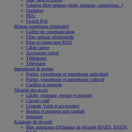
Solution fibre optique (tiroir, panneau, connecteur...)
Onduleur
PDU
Switch PoE
Réseau numérique résidentiel
Coffret de communication
Fibre optique résidentielle
Prise et connecteur RJ45
Câble cuivre
Accessoire cuivre
Téléphonie
Télévision
Interphonie & portier
Portier, visiophonie et interphonie individuel
Portier, visiophonie et interphonie collectif
Carillon et sonnerie
Sécurité des accès
Gâche, ventouse, serrure et poignée
Clavier codé
Centrale Vigik et accessoires
Bouton et poussoir anti-vandale
Intrusion
Eclairage de sécurité
Bloc autonome d'éclairage de sécurité (BAES, BAEH,