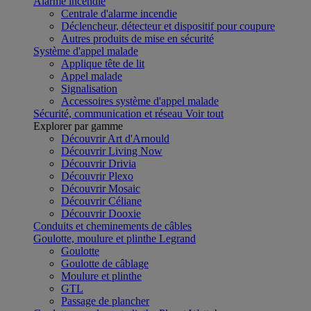
Alarme incendie
Centrale d'alarme incendie
Déclencheur, détecteur et dispositif pour coupure
Autres produits de mise en sécurité
Système d'appel malade
Applique tête de lit
Appel malade
Signalisation
Accessoires système d'appel malade
Sécurité, communication et réseau
Voir tout
Explorer par gamme
Découvrir Art d'Arnould
Découvrir Living Now
Découvrir Drivia
Découvrir Plexo
Découvrir Mosaic
Découvrir Céliane
Découvrir Dooxie
Conduits et cheminements de câbles
Goulotte, moulure et plinthe Legrand
Goulotte
Goulotte de câblage
Moulure et plinthe
GTL
Passage de plancher