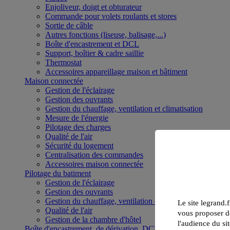
Enjoliveur, doigt et obturateur
Commande pour volets roulants et stores
Sortie de câble
Autres fonctions (liseuse, balisage,...)
Boîte d'encastrement et DCL
Support, boîtier & cadre saillie
Thermostat
Accessoires appareillage maison et bâtiment
Maison connectée
Gestion de l'éclairage
Gestion des ouvrants
Gestion du chauffage, ventilation et climatisation
Mesure de l'énergie
Pilotage des charges
Qualité de l'air
Sécurité du logement
Centralisation des commandes
Accessoires maison connectée
Pilotage du batiment
Gestion de l'éclairage
Gestion des ouvrants
Gestion du chauffage, ventilation et climatisation
Le site legrand.f
Qualité de l'air
vous proposer de
Gestion de la chambre d'hôtel
l'audience du sit
Boîte d'encastrement, de dérivation, DCL et boîte de sol