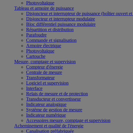
Photovoltaïque
Tableau et armoire de puissance
Disjoncteur et interrupteur de puissance (boîtier ouvert e
Disjoncteur et interrupteur modulaire
Bloc différentiel puissance modulaire
Répartition et distribution
Parafoudre
Commande et signalisation
Armoire électrique
Photovoltaïque
Cartouche
Mesure, comptage et supervision
Compteur d'énergie
Centrale de mesure
Transformateur
Logiciel et supervision
Interface
Relais de mesure et de protection
Transducteur et convertisseur
Indicateur analogique
Système de gestion de mesure
Indicateur numérique
Accessoires mesure, comptage et supervision
Acheminement et qualité de l'énergie
Canalisation préfabriquée