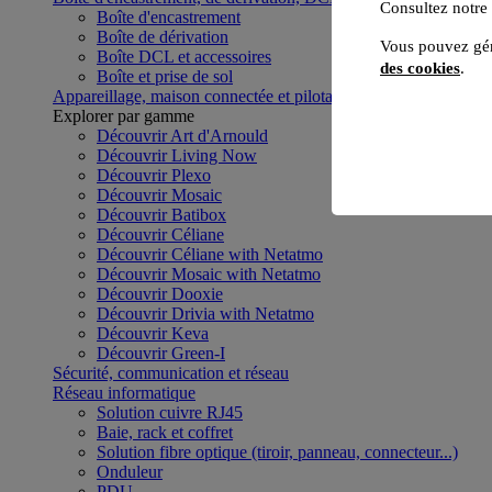
Consultez notre
Boîte d'encastrement
Boîte de dérivation
Vous pouvez gér
Boîte DCL et accessoires
des cookies
.
Boîte et prise de sol
Appareillage, maison connectée et pilotage du bâtiment
Voir to
Explorer par gamme
Découvrir Art d'Arnould
Découvrir Living Now
Découvrir Plexo
Découvrir Mosaic
Découvrir Batibox
Découvrir Céliane
Découvrir Céliane with Netatmo
Découvrir Mosaic with Netatmo
Découvrir Dooxie
Découvrir Drivia with Netatmo
Découvrir Keva
Découvrir Green-I
Sécurité, communication et réseau
Réseau informatique
Solution cuivre RJ45
Baie, rack et coffret
Solution fibre optique (tiroir, panneau, connecteur...)
Onduleur
PDU