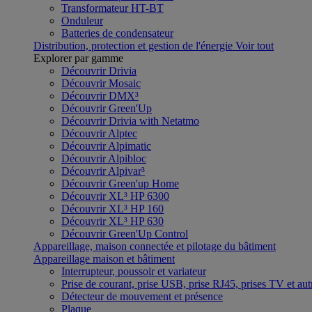
Transformateur HT-BT
Onduleur
Batteries de condensateur
Distribution, protection et gestion de l'énergie
Voir tout
Explorer par gamme
Découvrir Drivia
Découvrir Mosaic
Découvrir DMX³
Découvrir Green'Up
Découvrir Drivia with Netatmo
Découvrir Alptec
Découvrir Alpimatic
Découvrir Alpibloc
Découvrir Alpivar³
Découvrir Green'up Home
Découvrir XL³ HP 6300
Découvrir XL³ HP 160
Découvrir XL³ HP 630
Découvrir Green'Up Control
Appareillage, maison connectée et pilotage du bâtiment
Appareillage maison et bâtiment
Interrupteur, poussoir et variateur
Prise de courant, prise USB, prise RJ45, prises TV et aut
Détecteur de mouvement et présence
Plaque