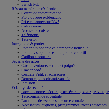
Switch PoE
Réseau numérique résidentiel
Coffret de communication
Fibre optique résidentielle
Prise et connecteur RJ45
Câble cuivre
Accessoire cuivre
Téléphonie
Télévision
Interphonie & portier
Portier, visiophonie et interphonie individuel
Portier, visiophonie et interphonie collectif
Carillon et sonnerie
Sécurité des accès
Gâche, ventouse, serrure et poignée
Clavier codé
Centrale Vigik et accessoires
Bouton et poussoir anti-vandale
Intrusion
Eclairage de sécurité
Bloc autonome d'éclairage de sécurité (BAES, BAEH,
Télécommande et centrale
Luminaire de secours sur source centrale
Accessoires, étiquettes, pictogrammes, pièces détachées