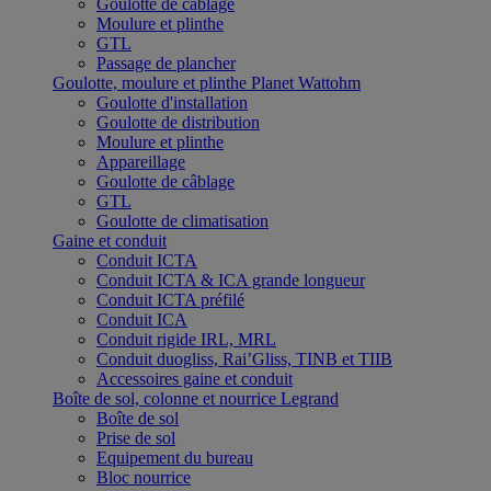
Goulotte de câblage
Moulure et plinthe
GTL
Passage de plancher
Goulotte, moulure et plinthe Planet Wattohm
Goulotte d'installation
Goulotte de distribution
Moulure et plinthe
Appareillage
Goulotte de câblage
GTL
Goulotte de climatisation
Gaine et conduit
Conduit ICTA
Conduit ICTA & ICA grande longueur
Conduit ICTA préfilé
Conduit ICA
Conduit rigide IRL, MRL
Conduit duogliss, Rai’Gliss, TINB et TIIB
Accessoires gaine et conduit
Boîte de sol, colonne et nourrice Legrand
Boîte de sol
Prise de sol
Equipement du bureau
Bloc nourrice