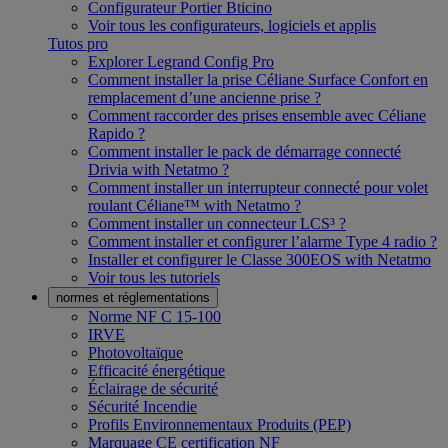
Configurateur Portier Bticino
Voir tous les configurateurs, logiciels et applis
Tutos pro
Explorer Legrand Config Pro
Comment installer la prise Céliane Surface Confort en
remplacement d’une ancienne prise ?
Comment raccorder des prises ensemble avec Céliane
Rapido ?
Comment installer le pack de démarrage connecté
Drivia with Netatmo ?
Comment installer un interrupteur connecté pour volet
roulant Céliane™ with Netatmo ?
Comment installer un connecteur LCS³ ?
Comment installer et configurer l’alarme Type 4 radio ?
Installer et configurer le Classe 300EOS with Netatmo
Voir tous les tutoriels
normes et réglementations
Norme NF C 15-100
IRVE
Photovoltaïque
Efficacité énergétique
Éclairage de sécurité
Sécurité Incendie
Profils Environnementaux Produits (PEP)
Marquage CE certification NF