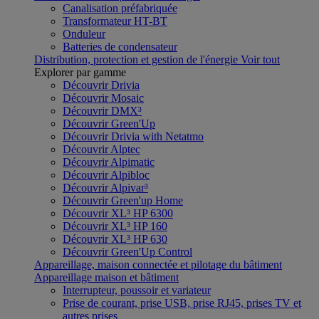
Canalisation préfabriquée
Transformateur HT-BT
Onduleur
Batteries de condensateur
Distribution, protection et gestion de l'énergie
Voir tout
Explorer par gamme
Découvrir Drivia
Découvrir Mosaic
Découvrir DMX³
Découvrir Green'Up
Découvrir Drivia with Netatmo
Découvrir Alptec
Découvrir Alpimatic
Découvrir Alpibloc
Découvrir Alpivar³
Découvrir Green'up Home
Découvrir XL³ HP 6300
Découvrir XL³ HP 160
Découvrir XL³ HP 630
Découvrir Green'Up Control
Appareillage, maison connectée et pilotage du bâtiment
Appareillage maison et bâtiment
Interrupteur, poussoir et variateur
Prise de courant, prise USB, prise RJ45, prises TV et
autres prises