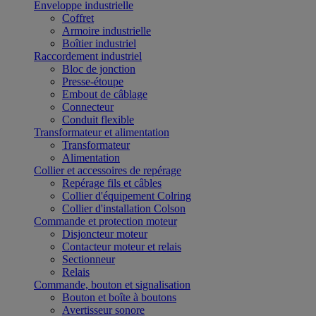
Enveloppe industrielle
Coffret
Armoire industrielle
Boîtier industriel
Raccordement industriel
Bloc de jonction
Presse-étoupe
Embout de câblage
Connecteur
Conduit flexible
Transformateur et alimentation
Transformateur
Alimentation
Collier et accessoires de repérage
Repérage fils et câbles
Collier d'équipement Colring
Collier d'installation Colson
Commande et protection moteur
Disjoncteur moteur
Contacteur moteur et relais
Sectionneur
Relais
Commande, bouton et signalisation
Bouton et boîte à boutons
Avertisseur sonore