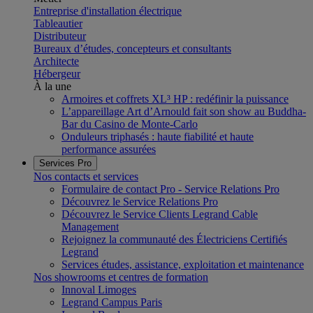
Entreprise d'installation électrique
Tableautier
Distributeur
Bureaux d’études, concepteurs et consultants
Architecte
Hébergeur
À la une
Armoires et coffrets XL³ HP : redéfinir la puissance
L’appareillage Art d’Arnould fait son show au Buddha-
Bar du Casino de Monte-Carlo
Onduleurs triphasés : haute fiabilité et haute
performance assurées
Services Pro
Nos contacts et services
Formulaire de contact Pro - Service Relations Pro
Découvrez le Service Relations Pro
Découvrez le Service Clients Legrand Cable
Management
Rejoignez la communauté des Électriciens Certifiés
Legrand
Services études, assistance, exploitation et maintenance
Nos showrooms et centres de formation
Innoval Limoges
Legrand Campus Paris