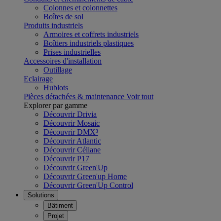
Colonnes et colonnettes
Boîtes de sol
Produits industriels
Armoires et coffrets industriels
Boîtiers industriels plastiques
Prises industrielles
Accessoires d'installation
Outillage
Eclairage
Hublots
Pièces détachées & maintenance
Voir tout
Explorer par gamme
Découvrir Drivia
Découvrir Mosaic
Découvrir DMX³
Découvrir Atlantic
Découvrir Céliane
Découvrir P17
Découvrir Green'Up
Découvrir Green'up Home
Découvrir Green'Up Control
Solutions
Bâtiment
Projet