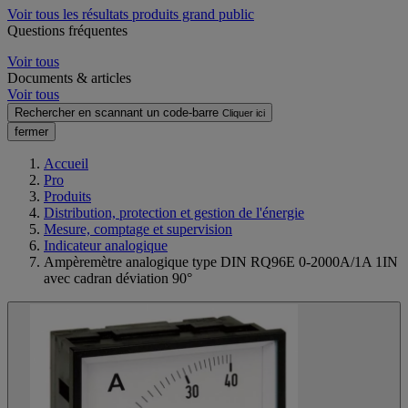
Voir tous les résultats produits grand public
Questions fréquentes
Voir tous
Documents & articles
Voir tous
Rechercher en scannant un code-barre
Cliquer ici
fermer
Accueil
Pro
Produits
Distribution, protection et gestion de l'énergie
Mesure, comptage et supervision
Indicateur analogique
Ampèremètre analogique type DIN RQ96E 0-2000A/1A 1IN
avec cadran déviation 90°