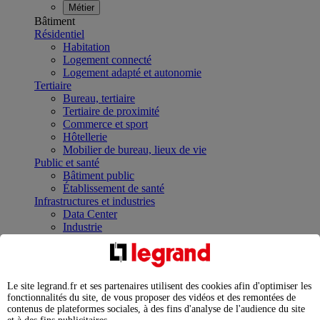
Métier
Bâtiment
Résidentiel
Habitation
Logement connecté
Logement adapté et autonomie
Tertiaire
Bureau, tertiaire
Tertiaire de proximité
Commerce et sport
Hôtellerie
Mobilier de bureau, lieux de vie
Public et santé
Bâtiment public
Établissement de santé
Infrastructures et industries
Data Center
Industrie
Infrastructures
À la une
Contrôler et planifier le fonctionnement des appareils
électriques avec le contacteur connecté
Le site legrand.fr et ses partenaires utilisent des cookies afin d'optimiser les
Répartir et optimiser son tableau électrique
fonctionnalités du site, de vous proposer des vidéos et des remontées de
Legrand Data Center Solutions : concentrer les
contenus de plateformes sociales, à des fins d'analyse de l'audience du site
expertises au service de vos performances