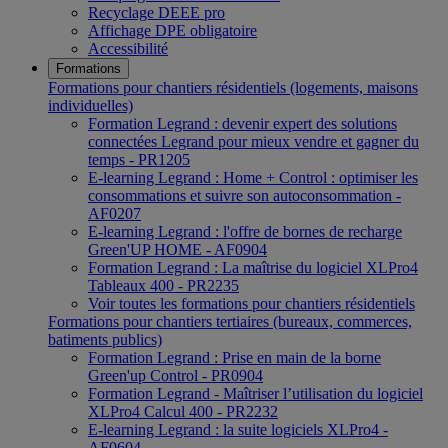
Recyclage DEEE pro
Affichage DPE obligatoire
Accessibilité
Formations
Formations pour chantiers résidentiels (logements, maisons
individuelles)
Formation Legrand : devenir expert des solutions
connectées Legrand pour mieux vendre et gagner du
temps - PR1205
E-learning Legrand : Home + Control : optimiser les
consommations et suivre son autoconsommation -
AF0207
E-learning Legrand : l'offre de bornes de recharge
Green'UP HOME - AF0904
Formation Legrand : La maîtrise du logiciel XLPro4
Tableaux 400 - PR2235
Voir toutes les formations pour chantiers résidentiels
Formations pour chantiers tertiaires (bureaux, commerces,
batiments publics)
Formation Legrand : Prise en main de la borne
Green'up Control - PR0904
Formation Legrand - Maîtriser l’utilisation du logiciel
XLPro4 Calcul 400 - PR2232
E-learning Legrand : la suite logiciels XLPro4 -
AF0604