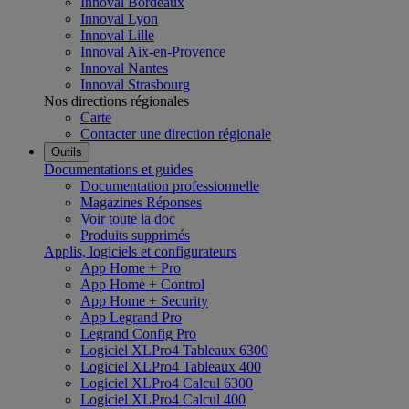
Innoval Bordeaux
Innoval Lyon
Innoval Lille
Innoval Aix-en-Provence
Innoval Nantes
Innoval Strasbourg
Nos directions régionales
Carte
Contacter une direction régionale
Outils
Documentations et guides
Documentation professionnelle
Magazines Réponses
Voir toute la doc
Produits supprimés
Applis, logiciels et configurateurs
App Home + Pro
App Home + Control
App Home + Security
App Legrand Pro
Legrand Config Pro
Logiciel XLPro4 Tableaux 6300
Logiciel XLPro4 Tableaux 400
Logiciel XLPro4 Calcul 6300
Logiciel XLPro4 Calcul 400