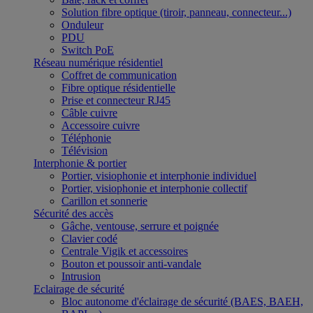
Solution fibre optique (tiroir, panneau, connecteur...)
Onduleur
PDU
Switch PoE
Réseau numérique résidentiel
Coffret de communication
Fibre optique résidentielle
Prise et connecteur RJ45
Câble cuivre
Accessoire cuivre
Téléphonie
Télévision
Interphonie & portier
Portier, visiophonie et interphonie individuel
Portier, visiophonie et interphonie collectif
Carillon et sonnerie
Sécurité des accès
Gâche, ventouse, serrure et poignée
Clavier codé
Centrale Vigik et accessoires
Bouton et poussoir anti-vandale
Intrusion
Eclairage de sécurité
Bloc autonome d'éclairage de sécurité (BAES, BAEH,