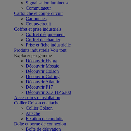
Signalisation lumineuse
Commutateur
Cartouche et coupe-circuit
Cartouches
Coupe-circuit
Coffret et prise industriels
Coffret d'équipement
Coffret de chantier
Prise et fiche industrielle
Produits industriels
Voir tout
Explorer par gamme
Découvrir Hypra
Découvrir Mosaic
Découvrir Colson
Découvrir Colring
Découvrir Atlantic
Découvrir P17
Découvrir XL³ HP 6300
Accessoires d'installation
Collier Colson et attache
Collier Colson
Attache
Fixation de conduits
Boîte et borne de connexion
Boîte de dérivation