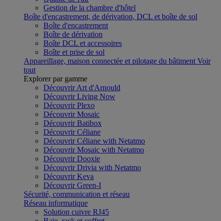
Gestion de la chambre d'hôtel
Boîte d'encastrement, de dérivation, DCL et boîte de sol
Boîte d'encastrement
Boîte de dérivation
Boîte DCL et accessoires
Boîte et prise de sol
Appareillage, maison connectée et pilotage du bâtiment
Voir
tout
Explorer par gamme
Découvrir Art d'Arnould
Découvrir Living Now
Découvrir Plexo
Découvrir Mosaic
Découvrir Batibox
Découvrir Céliane
Découvrir Céliane with Netatmo
Découvrir Mosaic with Netatmo
Découvrir Dooxie
Découvrir Drivia with Netatmo
Découvrir Keva
Découvrir Green-I
Sécurité, communication et réseau
Réseau informatique
Solution cuivre RJ45
Baie, rack et coffret