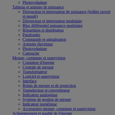
Photovoltaïque
Tableau et armoire de puissance
Disjoncteur et interrupteur de puissance (boîtier ouvert
et moulé)
Disjoncteur et interrupteur modulaire
Bloc différentiel puissance modulaire
Répartition et distribution
Parafoudre
Commande et signalisation
Armoire électrique
Photovoltaïque
Cartouche
Mesure, comptage et supervision
Compteur d'énergie
Centrale de mesure
Transformateur
Logiciel et supervision
Interface
Relais de mesure et de protection
Transducteur et convertisseur
Indicateur analogique
Système de gestion de mesure
Indicateur numérique
Accessoires mesure, comptage et supervision
Acheminement et qualité de l'énergie