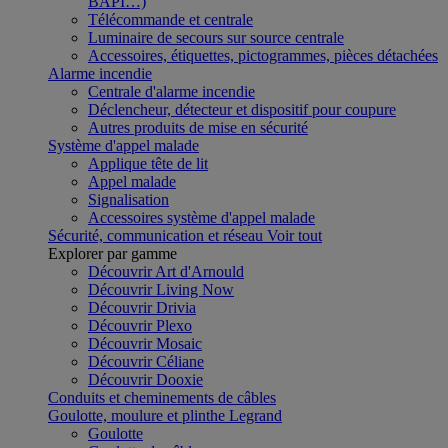
BAPI…)
Télécommande et centrale
Luminaire de secours sur source centrale
Accessoires, étiquettes, pictogrammes, pièces détachées
Alarme incendie
Centrale d'alarme incendie
Déclencheur, détecteur et dispositif pour coupure
Autres produits de mise en sécurité
Système d'appel malade
Applique tête de lit
Appel malade
Signalisation
Accessoires système d'appel malade
Sécurité, communication et réseau
Voir tout
Explorer par gamme
Découvrir Art d'Arnould
Découvrir Living Now
Découvrir Drivia
Découvrir Plexo
Découvrir Mosaic
Découvrir Céliane
Découvrir Dooxie
Conduits et cheminements de câbles
Goulotte, moulure et plinthe Legrand
Goulotte