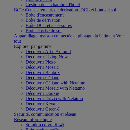
Gestion de la chambre d'hôtel
Boîte d'encastrement, de dérivation, DCL et boîte de sol
Boîte d'encastrement
Boîte de dérivation
Boîte DCL et accessoires
Boîte et prise de sol
Appareillage, maison connectée et pilotage du bâtiment
Voir
tout
Explorer par gamme
Découvrir Art d'Arnould
Découvrir Living Now
Découvrir Plexo
Découvrir Mosaic
Découvrir Batibox
Découvrir Céliane
Découvrir Céliane with Netatmo
Découvrir Mosaic with Netatmo
Découvrir Dooxie
Découvrir Drivia with Netatmo
Découvrir Keva
Découvrir Green-I
Sécurité, communication et réseau
Réseau informatique
Solution cuivre RJ45
Baie, rack et coffret