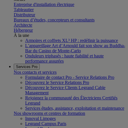
Entreprise d'installation électrique
Tableautier
Distributeur
Bureaux d’études, concepteurs et consultants
Architecte
Hébergeur
À la une
Armoires et coffrets XL³ HP : redéfinir la puissance
L’appareillage Art d’Arnould fait son show au Buddha-
Bar du Casino de Monte-Carlo
Onduleurs triphasés : haute fiabilité et haute
performance assurées
Services Pro
Nos contacts et services
Formulaire de contact Pro - Service Relations Pro
Découvrez le Service Relations Pro
Découvrez le Service Clients Legrand Cable
Management
Rejoignez la communauté des Électriciens Certifiés
Legrand
Services études, assistance, exploitation et maintenance
Nos showrooms et centres de formation
Innoval Limoges
Legrand Campus Paris