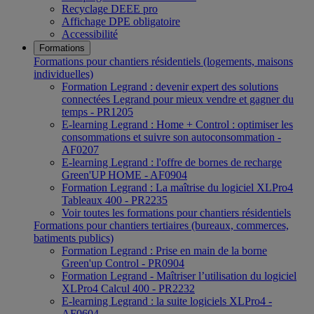
Recyclage DEEE pro
Affichage DPE obligatoire
Accessibilité
Formations
Formations pour chantiers résidentiels (logements, maisons
individuelles)
Formation Legrand : devenir expert des solutions
connectées Legrand pour mieux vendre et gagner du
temps - PR1205
E-learning Legrand : Home + Control : optimiser les
consommations et suivre son autoconsommation -
AF0207
E-learning Legrand : l'offre de bornes de recharge
Green'UP HOME - AF0904
Formation Legrand : La maîtrise du logiciel XLPro4
Tableaux 400 - PR2235
Voir toutes les formations pour chantiers résidentiels
Formations pour chantiers tertiaires (bureaux, commerces,
batiments publics)
Formation Legrand : Prise en main de la borne
Green'up Control - PR0904
Formation Legrand - Maîtriser l’utilisation du logiciel
XLPro4 Calcul 400 - PR2232
E-learning Legrand : la suite logiciels XLPro4 -
AF0604