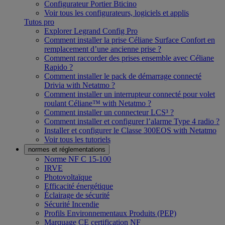
Configurateur Portier Bticino
Voir tous les configurateurs, logiciels et applis
Tutos pro
Explorer Legrand Config Pro
Comment installer la prise Céliane Surface Confort en
remplacement d’une ancienne prise ?
Comment raccorder des prises ensemble avec Céliane
Rapido ?
Comment installer le pack de démarrage connecté
Drivia with Netatmo ?
Comment installer un interrupteur connecté pour volet
roulant Céliane™ with Netatmo ?
Comment installer un connecteur LCS³ ?
Comment installer et configurer l’alarme Type 4 radio ?
Installer et configurer le Classe 300EOS with Netatmo
Voir tous les tutoriels
normes et réglementations
Norme NF C 15-100
IRVE
Photovoltaïque
Efficacité énergétique
Éclairage de sécurité
Sécurité Incendie
Profils Environnementaux Produits (PEP)
Marquage CE certification NF