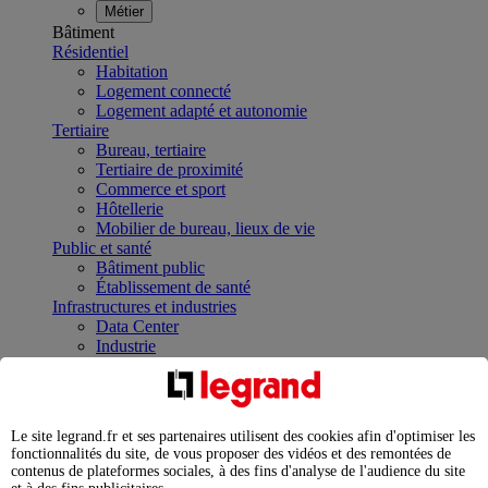
Métier
Bâtiment
Résidentiel
Habitation
Logement connecté
Logement adapté et autonomie
Tertiaire
Bureau, tertiaire
Tertiaire de proximité
Commerce et sport
Hôtellerie
Mobilier de bureau, lieux de vie
Public et santé
Bâtiment public
Établissement de santé
Infrastructures et industries
Data Center
Industrie
Infrastructures
À la une
Contrôler et planifier le fonctionnement des appareils
électriques avec le contacteur connecté
Le site legrand.fr et ses partenaires utilisent des cookies afin d'optimiser les
Répartir et optimiser son tableau électrique
fonctionnalités du site, de vous proposer des vidéos et des remontées de
Legrand Data Center Solutions : concentrer les
contenus de plateformes sociales, à des fins d'analyse de l'audience du site
expertises au service de vos performances