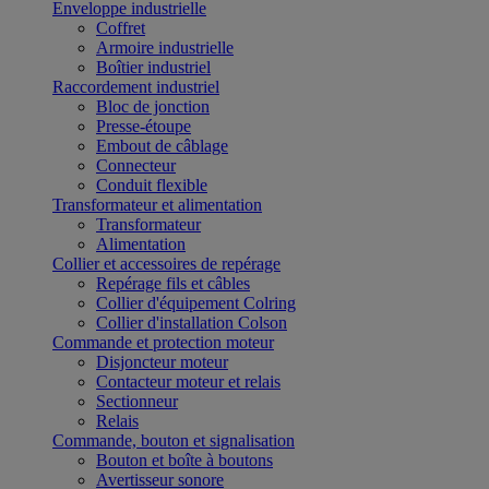
Enveloppe industrielle
Coffret
Armoire industrielle
Boîtier industriel
Raccordement industriel
Bloc de jonction
Presse-étoupe
Embout de câblage
Connecteur
Conduit flexible
Transformateur et alimentation
Transformateur
Alimentation
Collier et accessoires de repérage
Repérage fils et câbles
Collier d'équipement Colring
Collier d'installation Colson
Commande et protection moteur
Disjoncteur moteur
Contacteur moteur et relais
Sectionneur
Relais
Commande, bouton et signalisation
Bouton et boîte à boutons
Avertisseur sonore