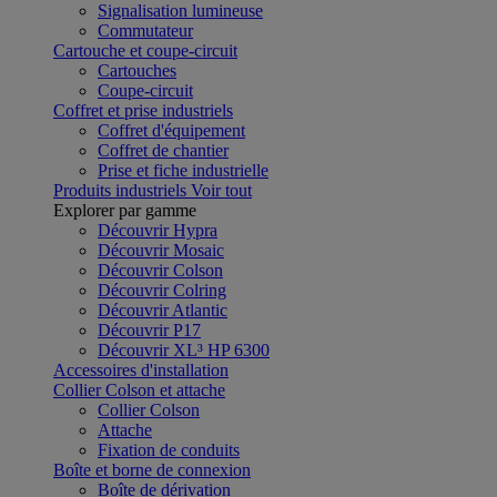
Signalisation lumineuse
Commutateur
Cartouche et coupe-circuit
Cartouches
Coupe-circuit
Coffret et prise industriels
Coffret d'équipement
Coffret de chantier
Prise et fiche industrielle
Produits industriels
Voir tout
Explorer par gamme
Découvrir Hypra
Découvrir Mosaic
Découvrir Colson
Découvrir Colring
Découvrir Atlantic
Découvrir P17
Découvrir XL³ HP 6300
Accessoires d'installation
Collier Colson et attache
Collier Colson
Attache
Fixation de conduits
Boîte et borne de connexion
Boîte de dérivation