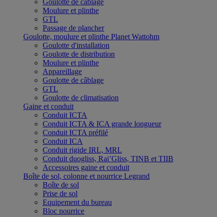
Goulotte de câblage
Moulure et plinthe
GTL
Passage de plancher
Goulotte, moulure et plinthe Planet Wattohm
Goulotte d'installation
Goulotte de distribution
Moulure et plinthe
Appareillage
Goulotte de câblage
GTL
Goulotte de climatisation
Gaine et conduit
Conduit ICTA
Conduit ICTA & ICA grande longueur
Conduit ICTA préfilé
Conduit ICA
Conduit rigide IRL, MRL
Conduit duogliss, Rai’Gliss, TINB et TIIB
Accessoires gaine et conduit
Boîte de sol, colonne et nourrice Legrand
Boîte de sol
Prise de sol
Equipement du bureau
Bloc nourrice