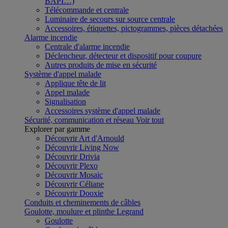
BAPI…)
Télécommande et centrale
Luminaire de secours sur source centrale
Accessoires, étiquettes, pictogrammes, pièces détachées
Alarme incendie
Centrale d'alarme incendie
Déclencheur, détecteur et dispositif pour coupure
Autres produits de mise en sécurité
Système d'appel malade
Applique tête de lit
Appel malade
Signalisation
Accessoires système d'appel malade
Sécurité, communication et réseau
Voir tout
Explorer par gamme
Découvrir Art d'Arnould
Découvrir Living Now
Découvrir Drivia
Découvrir Plexo
Découvrir Mosaic
Découvrir Céliane
Découvrir Dooxie
Conduits et cheminements de câbles
Goulotte, moulure et plinthe Legrand
Goulotte