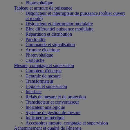
Photovoltaïque
Tableau et armoire de puissance
Disjoncteur et interrupteur de puissance (boîtier ouvert
et moulé)
Disjoncteur et interrupteur modulaire
Bloc différentiel puissance modulaire
Répartition et distribution
Parafoudre
Commande et signalisation
Armoire électrique
Photovoltaïque
Cartouche
Mesure, comptage et supervision
Compteur d'énergie
Centrale de mesure
Transformateur
Logiciel et supervision
Interface
Relais de mesure et de protection
Transducteur et convertisseur
Indicateur analogique
Système de gestion de mesure
Indicateur numérique
Accessoires mesure, comptage et supervision
Acheminement et qualité de l'énergie