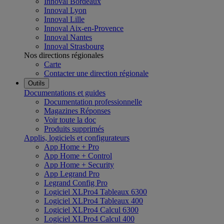
Innoval Bordeaux
Innoval Lyon
Innoval Lille
Innoval Aix-en-Provence
Innoval Nantes
Innoval Strasbourg
Nos directions régionales
Carte
Contacter une direction régionale
Outils
Documentations et guides
Documentation professionnelle
Magazines Réponses
Voir toute la doc
Produits supprimés
Applis, logiciels et configurateurs
App Home + Pro
App Home + Control
App Home + Security
App Legrand Pro
Legrand Config Pro
Logiciel XLPro4 Tableaux 6300
Logiciel XLPro4 Tableaux 400
Logiciel XLPro4 Calcul 6300
Logiciel XLPro4 Calcul 400