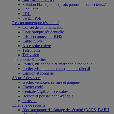
Solution fibre optique (tiroir, panneau, connecteur...)
Onduleur
PDU
Switch PoE
Réseau numérique résidentiel
Coffret de communication
Fibre optique résidentielle
Prise et connecteur RJ45
Câble cuivre
Accessoire cuivre
Téléphonie
Télévision
Interphonie & portier
Portier, visiophonie et interphonie individuel
Portier, visiophonie et interphonie collectif
Carillon et sonnerie
Sécurité des accès
Gâche, ventouse, serrure et poignée
Clavier codé
Centrale Vigik et accessoires
Bouton et poussoir anti-vandale
Intrusion
Eclairage de sécurité
Bloc autonome d'éclairage de sécurité (BAES, BAEH,