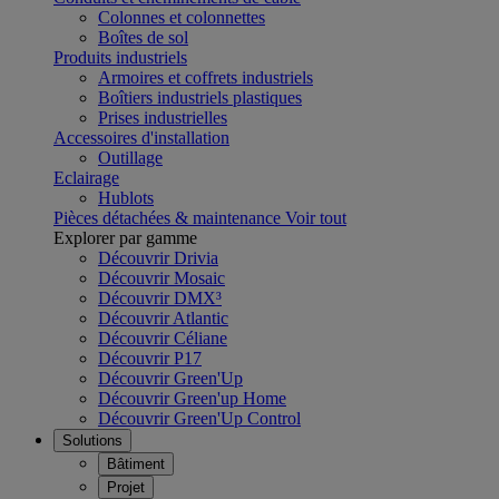
Colonnes et colonnettes
Boîtes de sol
Produits industriels
Armoires et coffrets industriels
Boîtiers industriels plastiques
Prises industrielles
Accessoires d'installation
Outillage
Eclairage
Hublots
Pièces détachées & maintenance
Voir tout
Explorer par gamme
Découvrir Drivia
Découvrir Mosaic
Découvrir DMX³
Découvrir Atlantic
Découvrir Céliane
Découvrir P17
Découvrir Green'Up
Découvrir Green'up Home
Découvrir Green'Up Control
Solutions
Bâtiment
Projet