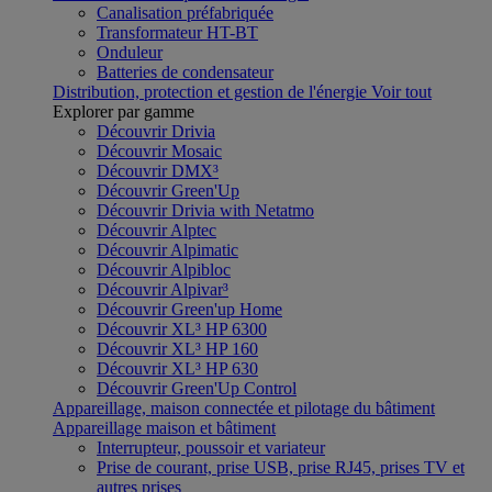
Canalisation préfabriquée
Transformateur HT-BT
Onduleur
Batteries de condensateur
Distribution, protection et gestion de l'énergie
Voir tout
Explorer par gamme
Découvrir Drivia
Découvrir Mosaic
Découvrir DMX³
Découvrir Green'Up
Découvrir Drivia with Netatmo
Découvrir Alptec
Découvrir Alpimatic
Découvrir Alpibloc
Découvrir Alpivar³
Découvrir Green'up Home
Découvrir XL³ HP 6300
Découvrir XL³ HP 160
Découvrir XL³ HP 630
Découvrir Green'Up Control
Appareillage, maison connectée et pilotage du bâtiment
Appareillage maison et bâtiment
Interrupteur, poussoir et variateur
Prise de courant, prise USB, prise RJ45, prises TV et
autres prises