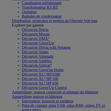
Canalisation préfabriquée
Transformateur HT-BT
Onduleur
Batteries de condensateur
Distribution, protection et gestion de l'énergie
Voir tout
Explorer par gamme
Découvrir Drivia
Découvrir Mosaic
Découvrir DMX³
Découvrir Green'Up
Découvrir Drivia with Netatmo
Découvrir Alptec
Découvrir Alpimatic
Découvrir Alpibloc
Découvrir Alpivar³
Découvrir Green'up Home
Découvrir XL³ HP 6300
Découvrir XL³ HP 160
Découvrir XL³ HP 630
Découvrir Green'Up Control
Appareillage, maison connectée et pilotage du bâtiment
Appareillage maison et bâtiment
Interrupteur, poussoir et variateur
Prise de courant, prise USB, prise RJ45, prises TV et
autres prises