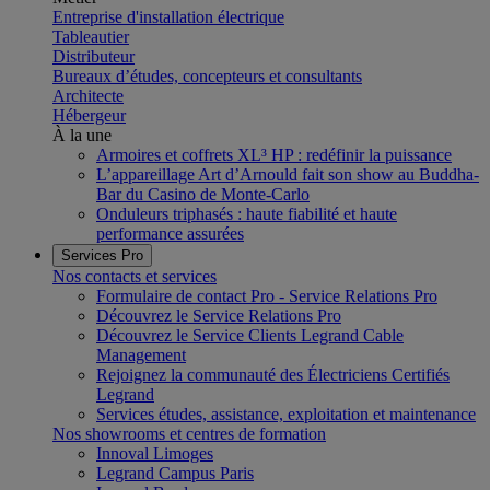
Entreprise d'installation électrique
Tableautier
Distributeur
Bureaux d’études, concepteurs et consultants
Architecte
Hébergeur
À la une
Armoires et coffrets XL³ HP : redéfinir la puissance
L’appareillage Art d’Arnould fait son show au Buddha-
Bar du Casino de Monte-Carlo
Onduleurs triphasés : haute fiabilité et haute
performance assurées
Services Pro
Nos contacts et services
Formulaire de contact Pro - Service Relations Pro
Découvrez le Service Relations Pro
Découvrez le Service Clients Legrand Cable
Management
Rejoignez la communauté des Électriciens Certifiés
Legrand
Services études, assistance, exploitation et maintenance
Nos showrooms et centres de formation
Innoval Limoges
Legrand Campus Paris