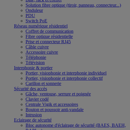
Solution fibre optique (tiroir, panneau, connecteur...)
Onduleur
PDU
Switch PoE
Réseau numérique résidentiel
Coffret de communication
Fibre optique résidentielle
Prise et connecteur RJ45
Câble cuivre
Accessoire cuivre
Téléphonie
Télévision
Interphonie & portier
Portier, visiophonie et interphonie individuel
Portier, visiophonie et interphonie collectif
Carillon et sonnerie
Sécurité des accès
Gâche, ventouse, serrure et poignée
Clavier codé
Centrale Vigik et accessoires
Bouton et poussoir anti-vandale
Intrusion
Eclairage de sécurité
Bloc autonome d'éclairage de sécurité (BAES, BAEH,