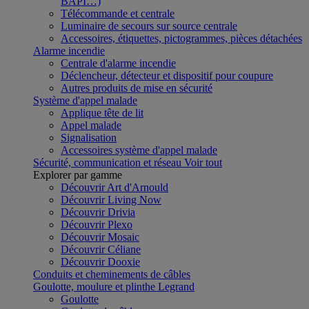
BAPI…)
Télécommande et centrale
Luminaire de secours sur source centrale
Accessoires, étiquettes, pictogrammes, pièces détachées
Alarme incendie
Centrale d'alarme incendie
Déclencheur, détecteur et dispositif pour coupure
Autres produits de mise en sécurité
Système d'appel malade
Applique tête de lit
Appel malade
Signalisation
Accessoires système d'appel malade
Sécurité, communication et réseau
Voir tout
Explorer par gamme
Découvrir Art d'Arnould
Découvrir Living Now
Découvrir Drivia
Découvrir Plexo
Découvrir Mosaic
Découvrir Céliane
Découvrir Dooxie
Conduits et cheminements de câbles
Goulotte, moulure et plinthe Legrand
Goulotte