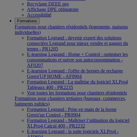
Recyclage DEEE pro
Affichage DPE obligatoire
Accessibilité
Formations
Formations pour chantiers résidentiels (logements, maisons
individuelles)
Formation Legrand : devenir expert des solutions
connectées Legrand pour mieux vendre et gagner du
temps - PR1205
E-learning Legrand : Home + Control : optimiser les
consommations et suivre son autoconsommation -
AF0207
E-learning Legrand : l'offre de bornes de recharge
Green'UP HOME - AF0904
Formation Legrand : La maîtrise du logiciel XLPro4
Tableaux 400 - PR2235
Voir toutes les formations pour chantiers résidentiels
Formations pour chantiers tertiaires (bureaux, commerces,
batiments publics)
Formation Legrand : Prise en main de la borne
Green'up Control - PR0904
Formation Legrand - Maîtriser l’utilisation du logiciel
XLPro4 Calcul 400 - PR2232
E-learning Legrand : la suite logiciels XLPro4 -
AF0604