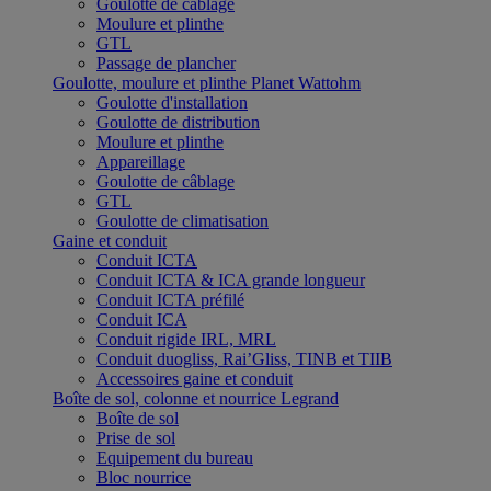
Goulotte de câblage
Moulure et plinthe
GTL
Passage de plancher
Goulotte, moulure et plinthe Planet Wattohm
Goulotte d'installation
Goulotte de distribution
Moulure et plinthe
Appareillage
Goulotte de câblage
GTL
Goulotte de climatisation
Gaine et conduit
Conduit ICTA
Conduit ICTA & ICA grande longueur
Conduit ICTA préfilé
Conduit ICA
Conduit rigide IRL, MRL
Conduit duogliss, Rai’Gliss, TINB et TIIB
Accessoires gaine et conduit
Boîte de sol, colonne et nourrice Legrand
Boîte de sol
Prise de sol
Equipement du bureau
Bloc nourrice