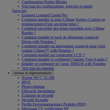
Configurateur Portier Bticino
Voir tous les configurateurs, logiciels et applis
Tutos pro
Explorer Legrand Config Pro
Comment installer la prise Céliane Surface Confort en
remplacement d’une ancienne prise ?
Comment raccorder des prises ensemble avec Céliane
Rapido ?
Comment installer le pack de démarrage connecté
Drivia with Netatmo ?
Comment installer un interrupteur connecté pour volet
roulant Céliane™ with Netatmo ?
Comment installer un connecteur LCS³ ?
Comment installer et configurer l’alarme Type 4 radio ?
Installer et configurer le Classe 300EOS with Netatmo
Voir tous les tutoriels
normes et réglementations
Norme NF C 15-100
IRVE
Photovoltaïque
Efficacité énergétique
Éclairage de sécurité
Sécurité Incendie
Profils Environnementaux Produits (PEP)
Marquage CE certification NF