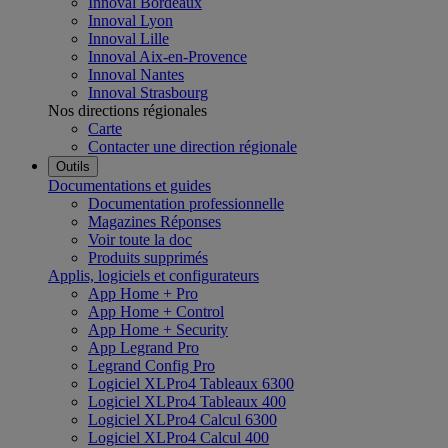
Innoval Bordeaux
Innoval Lyon
Innoval Lille
Innoval Aix-en-Provence
Innoval Nantes
Innoval Strasbourg
Nos directions régionales
Carte
Contacter une direction régionale
Outils
Documentations et guides
Documentation professionnelle
Magazines Réponses
Voir toute la doc
Produits supprimés
Applis, logiciels et configurateurs
App Home + Pro
App Home + Control
App Home + Security
App Legrand Pro
Legrand Config Pro
Logiciel XLPro4 Tableaux 6300
Logiciel XLPro4 Tableaux 400
Logiciel XLPro4 Calcul 6300
Logiciel XLPro4 Calcul 400