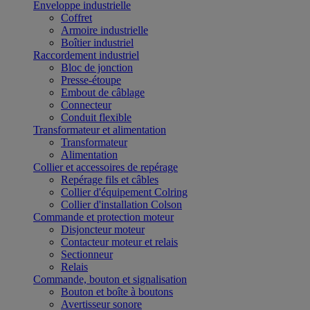
Enveloppe industrielle
Coffret
Armoire industrielle
Boîtier industriel
Raccordement industriel
Bloc de jonction
Presse-étoupe
Embout de câblage
Connecteur
Conduit flexible
Transformateur et alimentation
Transformateur
Alimentation
Collier et accessoires de repérage
Repérage fils et câbles
Collier d'équipement Colring
Collier d'installation Colson
Commande et protection moteur
Disjoncteur moteur
Contacteur moteur et relais
Sectionneur
Relais
Commande, bouton et signalisation
Bouton et boîte à boutons
Avertisseur sonore