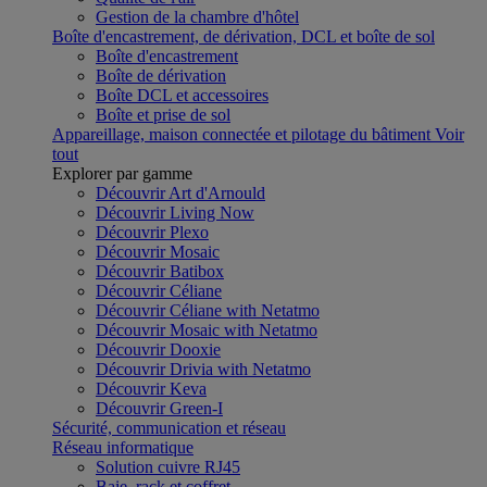
Gestion de la chambre d'hôtel
Boîte d'encastrement, de dérivation, DCL et boîte de sol
Boîte d'encastrement
Boîte de dérivation
Boîte DCL et accessoires
Boîte et prise de sol
Appareillage, maison connectée et pilotage du bâtiment
Voir
tout
Explorer par gamme
Découvrir Art d'Arnould
Découvrir Living Now
Découvrir Plexo
Découvrir Mosaic
Découvrir Batibox
Découvrir Céliane
Découvrir Céliane with Netatmo
Découvrir Mosaic with Netatmo
Découvrir Dooxie
Découvrir Drivia with Netatmo
Découvrir Keva
Découvrir Green-I
Sécurité, communication et réseau
Réseau informatique
Solution cuivre RJ45
Baie, rack et coffret