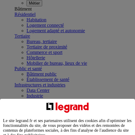
Métier
Bâtiment
Résidentiel
Habitation
Logement connecté
Logement adapté et autonomie
Tertiaire
Bureau, tertiaire
Tertiaire de proximité
Commerce et sport
Hôtellerie
Mobilier de bureau, lieux de vie
Public et santé
Bâtiment public
Établissement de santé
Infrastructures et industries
Data Center
Industrie
Infrastructures
À la une
Contrôler et planifier le fonctionnement des appareils
électriques avec le contacteur connecté
Le site legrand.fr et ses partenaires utilisent des cookies afin d'optimiser les
Répartir et optimiser son tableau électrique
fonctionnalités du site, de vous proposer des vidéos et des remontées de
Legrand Data Center Solutions : concentrer les
contenus de plateformes sociales, à des fins d'analyse de l'audience du site
expertises au service de vos performances