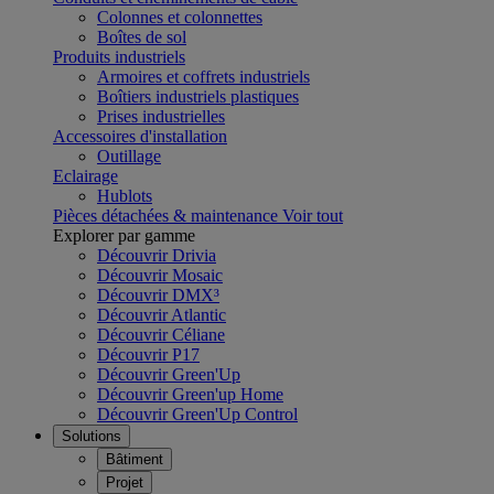
Colonnes et colonnettes
Boîtes de sol
Produits industriels
Armoires et coffrets industriels
Boîtiers industriels plastiques
Prises industrielles
Accessoires d'installation
Outillage
Eclairage
Hublots
Pièces détachées & maintenance
Voir tout
Explorer par gamme
Découvrir Drivia
Découvrir Mosaic
Découvrir DMX³
Découvrir Atlantic
Découvrir Céliane
Découvrir P17
Découvrir Green'Up
Découvrir Green'up Home
Découvrir Green'Up Control
Solutions
Bâtiment
Projet