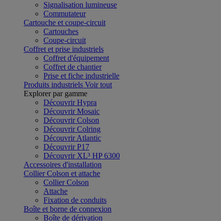
Signalisation lumineuse
Commutateur
Cartouche et coupe-circuit
Cartouches
Coupe-circuit
Coffret et prise industriels
Coffret d'équipement
Coffret de chantier
Prise et fiche industrielle
Produits industriels
Voir tout
Explorer par gamme
Découvrir Hypra
Découvrir Mosaic
Découvrir Colson
Découvrir Colring
Découvrir Atlantic
Découvrir P17
Découvrir XL³ HP 6300
Accessoires d'installation
Collier Colson et attache
Collier Colson
Attache
Fixation de conduits
Boîte et borne de connexion
Boîte de dérivation