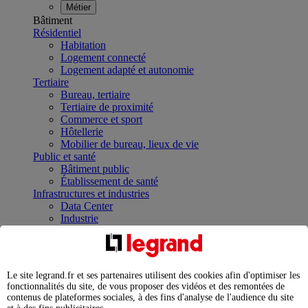
Métier
Bâtiment
Résidentiel
Habitation
Logement connecté
Logement adapté et autonomie
Tertiaire
Bureau, tertiaire
Tertiaire de proximité
Commerce et sport
Hôtellerie
Mobilier de bureau, lieux de vie
Public et santé
Bâtiment public
Établissement de santé
Infrastructures et industries
Data Center
Industrie
Infrastructures
À la une
Contrôler et planifier le fonctionnement des appareils
électriques avec le contacteur connecté
Le site legrand.fr et ses partenaires utilisent des cookies afin d'optimiser les
Répartir et optimiser son tableau électrique
fonctionnalités du site, de vous proposer des vidéos et des remontées de
Legrand Data Center Solutions : concentrer les
contenus de plateformes sociales, à des fins d'analyse de l'audience du site
expertises au service de vos performances