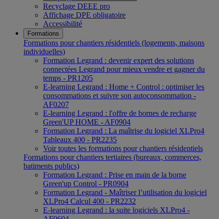
Recyclage DEEE pro
Affichage DPE obligatoire
Accessibilité
Formations
Formations pour chantiers résidentiels (logements, maisons
individuelles)
Formation Legrand : devenir expert des solutions
connectées Legrand pour mieux vendre et gagner du
temps - PR1205
E-learning Legrand : Home + Control : optimiser les
consommations et suivre son autoconsommation -
AF0207
E-learning Legrand : l'offre de bornes de recharge
Green'UP HOME - AF0904
Formation Legrand : La maîtrise du logiciel XLPro4
Tableaux 400 - PR2235
Voir toutes les formations pour chantiers résidentiels
Formations pour chantiers tertiaires (bureaux, commerces,
batiments publics)
Formation Legrand : Prise en main de la borne
Green'up Control - PR0904
Formation Legrand - Maîtriser l’utilisation du logiciel
XLPro4 Calcul 400 - PR2232
E-learning Legrand : la suite logiciels XLPro4 -
AF0604