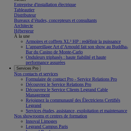
Entreprise d'installation électrique
Tableautier
Distributeur
Bureaux d’études, concepteurs et consultants
Architecte
Hébergeur
À la une
Armoires et coffrets XL³ HP : redéfinir la puissance
L’appareillage Art d’Arnould fait son show au Buddha-
Bar du Casino de Monte-Carlo
Onduleurs triphasés : haute fiabilité et haute
performance assurées
Services Pro
Nos contacts et services
Formulaire de contact Pro - Service Relations Pro
Découvrez le Service Relations Pro
Découvrez le Service Clients Legrand Cable
Management
Rejoignez la communauté des Électriciens Certifiés
Legrand
Services études, assistance, exploitation et maintenance
Nos showrooms et centres de formation
Innoval Limoges
Legrand Campus Paris