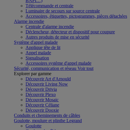
BAPI…)
Télécommande et centrale
Luminaire de secours sur source centrale
Accessoires, étiquettes, pictogrammes, pièces détachées
Alarme incendie
Centrale d'alarme incendie
Déclencheur, détecteur et dispositif pour coupure
Autres produits de mise en sécurité
Système d'appel malade
Applique tête de lit
Appel malade
Signalisation
Accessoires système d'appel malade
Sécurité, communication et réseau
Voir tout
Explorer par gamme
Découvrir Art d'Arnould
Découvrir Living Now
Découvrir Drivia
Découvrir Plexo
Découvrir Mosaic
Découvrir Céliane
Découvrir Dooxie
Conduits et cheminements de câbles
Goulotte, moulure et plinthe Legrand
Goulotte