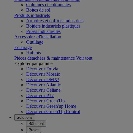
Colonnes et colonnettes
Boîtes de sol
Produits industriels
Armoires et coffrets industriels
Boîtiers industriels plastiques
Prises industrielles
Accessoires d'installation
Outillage
Eclairage
Hublots
Pièces détachées & maintenance
Voir tout
Explorer par gamme
Découvrir Drivia
Découvrir Mosaic
Découvrir DMX³
Découvrir Atlantic
Découvrir Céliane
Découvrir P17
Découvrir Green'Up
Découvrir Green'up Home
Découvrir Green'Up Control
Solutions
Bâtiment
Projet