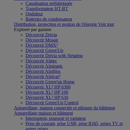
Canalisation préfabriquée
Transformateur HT-BT
Onduleur
Batteries de condensateur
Distribution, protection et gestion de l'énergie
Voir tout
Explorer par gamme
Découvrir Drivia
Découvrir Mosaic
Découvrir DMX³
Découvrir Green'Up
Découvrir Drivia with Netatmo
Découvrir Alptec
Découvrir Alpimatic
Découvrir Alpibloc
Découvrir Alpivar³
Découvrir Green'up Home
Découvrir XL³ HP 6300
Découvrir XL³ HP 160
Découvrir XL³ HP 630
Découvrir Green'Up Control
Appareillage, maison connectée et pilotage du bâtiment
Appareillage maison et bâtiment
Interrupteur, poussoir et variateur
Prise de courant, prise USB, prise RJ45, prises TV et
autres prises