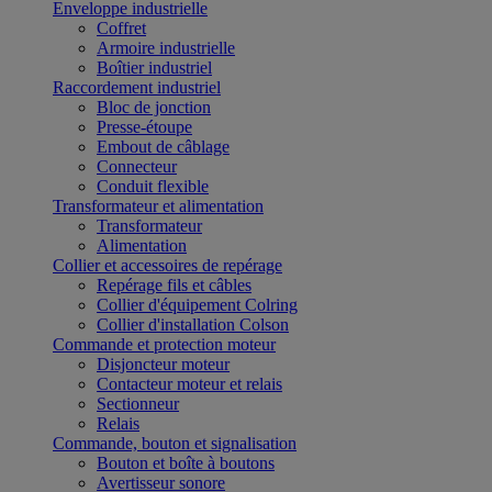
Enveloppe industrielle
Coffret
Armoire industrielle
Boîtier industriel
Raccordement industriel
Bloc de jonction
Presse-étoupe
Embout de câblage
Connecteur
Conduit flexible
Transformateur et alimentation
Transformateur
Alimentation
Collier et accessoires de repérage
Repérage fils et câbles
Collier d'équipement Colring
Collier d'installation Colson
Commande et protection moteur
Disjoncteur moteur
Contacteur moteur et relais
Sectionneur
Relais
Commande, bouton et signalisation
Bouton et boîte à boutons
Avertisseur sonore