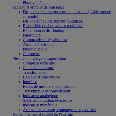
Photovoltaïque
Tableau et armoire de puissance
Disjoncteur et interrupteur de puissance (boîtier ouvert
et moulé)
Disjoncteur et interrupteur modulaire
Bloc différentiel puissance modulaire
Répartition et distribution
Parafoudre
Commande et signalisation
Armoire électrique
Photovoltaïque
Cartouche
Mesure, comptage et supervision
Compteur d'énergie
Centrale de mesure
Transformateur
Logiciel et supervision
Interface
Relais de mesure et de protection
Transducteur et convertisseur
Indicateur analogique
Système de gestion de mesure
Indicateur numérique
Accessoires mesure, comptage et supervision
Acheminement et qualité de l'énergie