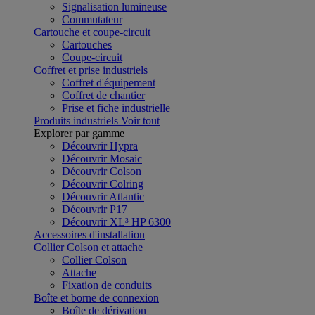
Signalisation lumineuse
Commutateur
Cartouche et coupe-circuit
Cartouches
Coupe-circuit
Coffret et prise industriels
Coffret d'équipement
Coffret de chantier
Prise et fiche industrielle
Produits industriels
Voir tout
Explorer par gamme
Découvrir Hypra
Découvrir Mosaic
Découvrir Colson
Découvrir Colring
Découvrir Atlantic
Découvrir P17
Découvrir XL³ HP 6300
Accessoires d'installation
Collier Colson et attache
Collier Colson
Attache
Fixation de conduits
Boîte et borne de connexion
Boîte de dérivation