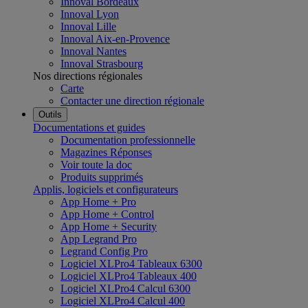
Innoval Bordeaux
Innoval Lyon
Innoval Lille
Innoval Aix-en-Provence
Innoval Nantes
Innoval Strasbourg
Nos directions régionales
Carte
Contacter une direction régionale
Outils
Documentations et guides
Documentation professionnelle
Magazines Réponses
Voir toute la doc
Produits supprimés
Applis, logiciels et configurateurs
App Home + Pro
App Home + Control
App Home + Security
App Legrand Pro
Legrand Config Pro
Logiciel XLPro4 Tableaux 6300
Logiciel XLPro4 Tableaux 400
Logiciel XLPro4 Calcul 6300
Logiciel XLPro4 Calcul 400