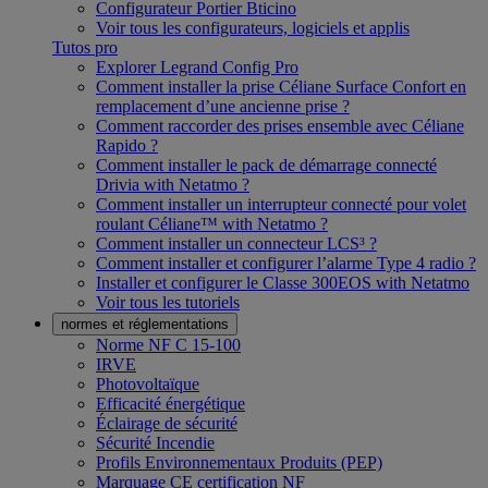
Configurateur Portier Bticino
Voir tous les configurateurs, logiciels et applis
Tutos pro
Explorer Legrand Config Pro
Comment installer la prise Céliane Surface Confort en
remplacement d’une ancienne prise ?
Comment raccorder des prises ensemble avec Céliane
Rapido ?
Comment installer le pack de démarrage connecté
Drivia with Netatmo ?
Comment installer un interrupteur connecté pour volet
roulant Céliane™ with Netatmo ?
Comment installer un connecteur LCS³ ?
Comment installer et configurer l’alarme Type 4 radio ?
Installer et configurer le Classe 300EOS with Netatmo
Voir tous les tutoriels
normes et réglementations
Norme NF C 15-100
IRVE
Photovoltaïque
Efficacité énergétique
Éclairage de sécurité
Sécurité Incendie
Profils Environnementaux Produits (PEP)
Marquage CE certification NF