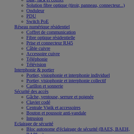
Solution fibre optique (tiroir, panneau, connecteur...)
Onduleur
PDU
Switch PoE
Réseau numérique résidentiel
Coffret de communication
Fibre optique résidentielle
Prise et connecteur RJ45
Câble cuivre
Accessoire cuivre
Téléphonie
Télévision
Interphonie & portier
Portier, visiophonie et interphonie individuel
Portier, visiophonie et interphonie collectif
Carillon et sonnerie
Sécurité des accès
Gâche, ventouse, serrure et poignée
Clavier codé
Centrale Vigik et accessoires
Bouton et poussoir anti-vandale
Intrusion
Eclairage de sécurité
Bloc autonome d'éclairage de sécurité (BAES, BAEH,