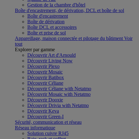
Gestion de la chambre d'hôtel
Boîte d'encastrement, de dérivation, DCL et boîte de sol
Boîte d'encastrement
Boîte de dérivation
Boîte DCL et accessoires
Boîte et prise de sol
Appareillage, maison connectée et pilotage du bâtiment
Voir
tout
Explorer par gamme
Découvrir Art d'Arnould
Découvrir Living Now
Découvrir Plexo
Découvrir Mosaic
Découvrir Batibox
Découvrir Céliane
Découvrir Céliane with Netatmo
Découvrir Mosaic with Netatmo
Découvrir Dooxie
Découvrir Drivia with Netatmo
Découvrir Keva
Découvrir Green-I
Sécurité, communication et réseau
Réseau informatique
Solution cuivre RJ45
Baie, rack et coffret