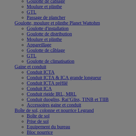
Goulotte de câblage
Moulure et plinthe
GTL
Passage de plancher
Goulotte, moulure et plinthe Planet Wattohm
Goulotte d'installation
Goulotte de distribution
Moulure et plinthe
Appareillage
Goulotte de câblage
GTL
Goulotte de climatisation
Gaine et conduit
Conduit ICTA
Conduit ICTA & ICA grande longueur
Conduit ICTA préfilé
Conduit ICA
Conduit rigide IRL, MRL
Conduit duogliss, Rai’Gliss, TINB et TIIB
Accessoires gaine et conduit
Boîte de sol, colonne et nourrice Legrand
Boîte de sol
Prise de sol
Equipement du bureau
Bloc nourrice