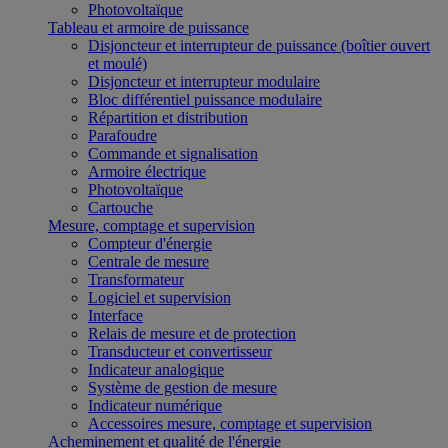
Photovoltaïque
Tableau et armoire de puissance
Disjoncteur et interrupteur de puissance (boîtier ouvert
et moulé)
Disjoncteur et interrupteur modulaire
Bloc différentiel puissance modulaire
Répartition et distribution
Parafoudre
Commande et signalisation
Armoire électrique
Photovoltaïque
Cartouche
Mesure, comptage et supervision
Compteur d'énergie
Centrale de mesure
Transformateur
Logiciel et supervision
Interface
Relais de mesure et de protection
Transducteur et convertisseur
Indicateur analogique
Système de gestion de mesure
Indicateur numérique
Accessoires mesure, comptage et supervision
Acheminement et qualité de l'énergie