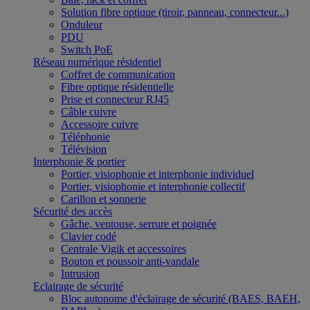
Solution fibre optique (tiroir, panneau, connecteur...)
Onduleur
PDU
Switch PoE
Réseau numérique résidentiel
Coffret de communication
Fibre optique résidentielle
Prise et connecteur RJ45
Câble cuivre
Accessoire cuivre
Téléphonie
Télévision
Interphonie & portier
Portier, visiophonie et interphonie individuel
Portier, visiophonie et interphonie collectif
Carillon et sonnerie
Sécurité des accès
Gâche, ventouse, serrure et poignée
Clavier codé
Centrale Vigik et accessoires
Bouton et poussoir anti-vandale
Intrusion
Eclairage de sécurité
Bloc autonome d'éclairage de sécurité (BAES, BAEH,