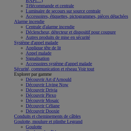
BAPI…)
Télécommande et centrale
Luminaire de secours sur source centrale
Accessoires, étiquettes, pictogrammes, pièces détachées
Alarme incendie
Centrale d'alarme incendie
Déclencheur, détecteur et dispositif pour coupure
Autres produits de mise en sécurité
Système d'appel malade
Applique tête de lit
Appel malade
Signalisation
Accessoires système d'appel malade
Sécurité, communication et réseau
Voir tout
Explorer par gamme
Découvrir Art d'Arnould
Découvrir Living Now
Découvrir Drivia
Découvrir Plexo
Découvrir Mosaic
Découvrir Céliane
Découvrir Dooxie
Conduits et cheminements de câbles
Goulotte, moulure et plinthe Legrand
Goulotte