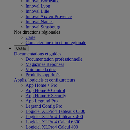
Innoval Bordeaux
Innoval Lyon
Innoval Lille
Innoval Aix-en-Provence
Innoval Nantes
Innoval Strasbourg
Nos directions régionales
Carte
Contacter une direction régionale
Outils
Documentations et guides
Documentation professionnelle
Magazines Réponses
Voir toute la doc
Produits supprimés
Applis, logiciels et configurateurs
App Home + Pro
App Home + Control
App Home + Security
App Legrand Pro
Legrand Config Pro
Logiciel XLPro4 Tableaux 6300
Logiciel XLPro4 Tableaux 400
Logiciel XLPro4 Calcul 6300
Logiciel XLPro4 Calcul 400