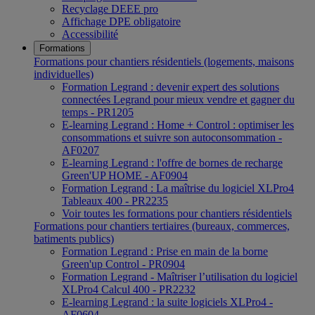
Recyclage DEEE pro
Affichage DPE obligatoire
Accessibilité
Formations
Formations pour chantiers résidentiels (logements, maisons
individuelles)
Formation Legrand : devenir expert des solutions
connectées Legrand pour mieux vendre et gagner du
temps - PR1205
E-learning Legrand : Home + Control : optimiser les
consommations et suivre son autoconsommation -
AF0207
E-learning Legrand : l'offre de bornes de recharge
Green'UP HOME - AF0904
Formation Legrand : La maîtrise du logiciel XLPro4
Tableaux 400 - PR2235
Voir toutes les formations pour chantiers résidentiels
Formations pour chantiers tertiaires (bureaux, commerces,
batiments publics)
Formation Legrand : Prise en main de la borne
Green'up Control - PR0904
Formation Legrand - Maîtriser l’utilisation du logiciel
XLPro4 Calcul 400 - PR2232
E-learning Legrand : la suite logiciels XLPro4 -
AF0604