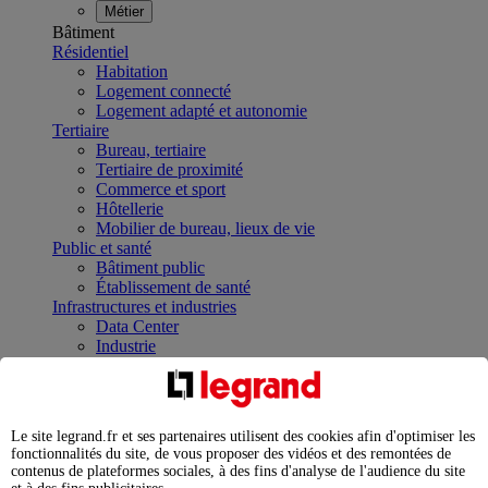
Métier
Bâtiment
Résidentiel
Habitation
Logement connecté
Logement adapté et autonomie
Tertiaire
Bureau, tertiaire
Tertiaire de proximité
Commerce et sport
Hôtellerie
Mobilier de bureau, lieux de vie
Public et santé
Bâtiment public
Établissement de santé
Infrastructures et industries
Data Center
Industrie
Infrastructures
À la une
Contrôler et planifier le fonctionnement des appareils
électriques avec le contacteur connecté
Le site legrand.fr et ses partenaires utilisent des cookies afin d'optimiser les
Répartir et optimiser son tableau électrique
fonctionnalités du site, de vous proposer des vidéos et des remontées de
Legrand Data Center Solutions : concentrer les
contenus de plateformes sociales, à des fins d'analyse de l'audience du site
expertises au service de vos performances