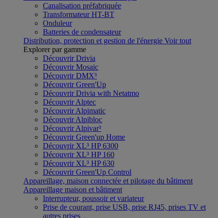
Canalisation préfabriquée
Transformateur HT-BT
Onduleur
Batteries de condensateur
Distribution, protection et gestion de l'énergie
Voir tout
Explorer par gamme
Découvrir Drivia
Découvrir Mosaic
Découvrir DMX³
Découvrir Green'Up
Découvrir Drivia with Netatmo
Découvrir Alptec
Découvrir Alpimatic
Découvrir Alpibloc
Découvrir Alpivar³
Découvrir Green'up Home
Découvrir XL³ HP 6300
Découvrir XL³ HP 160
Découvrir XL³ HP 630
Découvrir Green'Up Control
Appareillage, maison connectée et pilotage du bâtiment
Appareillage maison et bâtiment
Interrupteur, poussoir et variateur
Prise de courant, prise USB, prise RJ45, prises TV et
autres prises