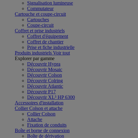
Signalisation lumineuse
Commutateur
Cartouche et coupe-circuit
Cartouches
Coupe-circuit
Coffret et prise industriels
Coffret d'équipement
Coffret de chantier
Prise et fiche industrielle
Produits industriels
Voir tout
Explorer par gamme
Découvrir Hypra
Découvrir Mosaic
Découvrir Colson
Découvrir Colring
Découvrir Atlantic
Découvrir P17
Découvrir XL³ HP 6300
Accessoires d'installation
Collier Colson et attache
Collier Colson
Attache
Fixation de conduits
Boîte et borne de connexion
Boîte de dérivation