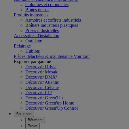
Colonnes et colonnettes
Boîtes de sol
Produits industriels
Armoires et coffrets industriels
Boîtiers industriels plastiques
Prises industrielles
Accessoires d'installation
Outillage
Eclairage
Hublots
Pièces détachées & maintenance
Voir tout
Explorer par gamme
Découvrir Drivia
Découvrir Mosaic
Découvrir DMX³
Découvrir Atlantic
Découvrir Céliane
Découvrir P17
Découvrir Green'Up
Découvrir Green'up Home
Découvrir Green'Up Control
Solutions
Bâtiment
Projet