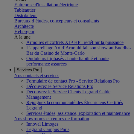
Entreprise d'installation électrique
Tableautier
Distributeur
Bureaux d’études, concepteurs et consultants
Architecte
Hébergeur
À la une
Armoires et coffrets XL³ HP : redéfinir la puissance
L’appareillage Art d’Arnould fait son show au Buddha-
Bar du Casino de Monte-Carlo
Onduleurs triphasés : haute fiabilité et haute
performance assurées
Services Pro
Nos contacts et services
Formulaire de contact Pro - Service Relations Pro
Découvrez le Service Relations Pro
Découvrez le Service Clients Legrand Cable
Management
Rejoignez la communauté des Électriciens Certifiés
Legrand
Services études, assistance, exploitation et maintenance
Nos showrooms et centres de formation
Innoval Limoges
Legrand Campus Paris