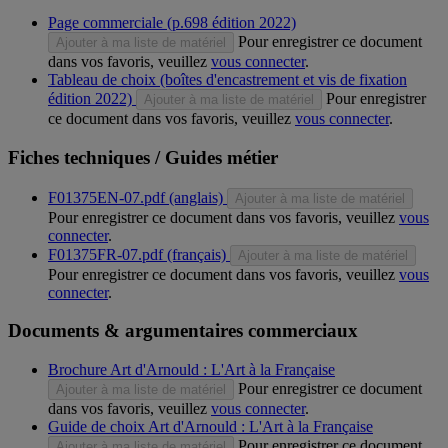
Page commerciale (p.698 édition 2022)
Pour enregistrer ce document
Ajouter à ma liste de matériel
dans vos favoris, veuillez
vous connecter
.
Tableau de choix (boîtes d'encastrement et vis de fixation
édition 2022)
Pour enregistrer
Ajouter à ma liste de matériel
ce document dans vos favoris, veuillez
vous connecter
.
Fiches techniques / Guides métier
F01375EN-07.pdf (anglais)
Ajouter à ma liste de matériel
Pour enregistrer ce document dans vos favoris, veuillez
vous
connecter
.
F01375FR-07.pdf (français)
Ajouter à ma liste de matériel
Pour enregistrer ce document dans vos favoris, veuillez
vous
connecter
.
Documents & argumentaires commerciaux
Brochure Art d'Arnould : L'Art à la Française
Pour enregistrer ce document
Ajouter à ma liste de matériel
dans vos favoris, veuillez
vous connecter
.
Guide de choix Art d'Arnould : L'Art à la Française
Pour enregistrer ce document
Ajouter à ma liste de matériel