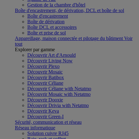
Gestion de la chambre d'hôtel
Boîte d'encastrement, de dérivation, DCL et boîte de sol
Boîte d'encastrement
Boîte de dérivation
Boîte DCL et accessoires
Boîte et prise de sol
Appareillage, maison connectée et pilotage du bâtiment
Voir
tout
Explorer par gamme
Découvrir Art d'Arnould
Découvrir Living Now
Découvrir Plexo
Découvrir Mosaic
Découvrir Batibox
Découvrir Céliane
Découvrir Céliane with Netatmo
Découvrir Mosaic with Netatmo
Découvrir Dooxie
Découvrir Drivia with Netatmo
Découvrir Keva
Découvrir Green-I
Sécurité, communication et réseau
Réseau informatique
Solution cuivre RJ45
Baie, rack et coffret