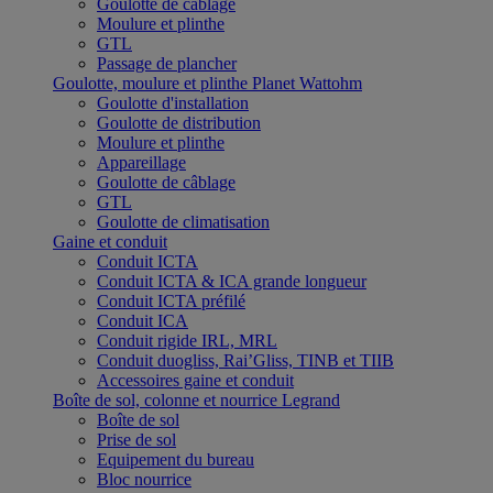
Goulotte de câblage
Moulure et plinthe
GTL
Passage de plancher
Goulotte, moulure et plinthe Planet Wattohm
Goulotte d'installation
Goulotte de distribution
Moulure et plinthe
Appareillage
Goulotte de câblage
GTL
Goulotte de climatisation
Gaine et conduit
Conduit ICTA
Conduit ICTA & ICA grande longueur
Conduit ICTA préfilé
Conduit ICA
Conduit rigide IRL, MRL
Conduit duogliss, Rai’Gliss, TINB et TIIB
Accessoires gaine et conduit
Boîte de sol, colonne et nourrice Legrand
Boîte de sol
Prise de sol
Equipement du bureau
Bloc nourrice