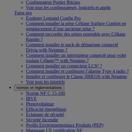
Configurateur Portier Bticino
Voir tous les configurateurs, logiciels et applis
Tutos pro
Explorer Legrand Config Pro
Comment installer la prise Céliane Surface Confort en
remplacement d’une ancienne prise ?
Comment raccorder des prises ensemble avec Céliane
Rapido ?
Comment installer le pack de démarrage connecté
Drivia with Netatmo ?
Comment installer un interrupteur connecté pour volet
roulant Céliane™ with Netatmo ?
Comment installer un connecteur LCS³ ?
Comment installer et configurer l’alarme Type 4 radio ?
Installer et configurer le Classe 300EOS with Netatmo
Voir tous les tutoriels
normes et réglementations
Norme NF C 15-100
IRVE
Photovoltaïque
Efficacité énergétique
Éclairage de sécurité
Sécurité Incendie
Profils Environnementaux Produits (PEP)
Marquage CE certification NF