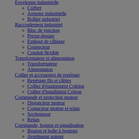
Enveloppe industrielle
Coffret
Armoire industrielle
Boîtier industriel
Raccordement industriel
Bloc de jonction
Presse-étoupe
Embout de câblage
Connecteur
Conduit flexible
Transformateur et alimentation
Transformateur
Alimentation
Collier et accessoires de repérage
Repérage fils et câbles
Collier d'équipement Colring
Collier d'installation Colson
Commande et protection moteur
Disjoncteur moteur
Contacteur moteur et relais
Sectionneur
Relais
Commande, bouton et signalisation
Bouton et boîte à boutons
Avertisseur sonore