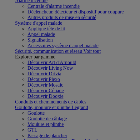
Alarme incendie
Centrale d'alarme incendie
Déclencheur, détecteur et dispositif pour coupure
Autres produits de mise en sécurité
Système d'appel malade
Applique tête de lit
Appel malade
Signalisation
Accessoires système d'appel malade
Sécurité, communication et réseau
Voir tout
Explorer par gamme
Découvrir Art d'Arnould
Découvrir Living Now
Découvrir Drivia
Découvrir Plexo
Découvrir Mosaic
Découvrir Céliane
Découvrir Dooxie
Conduits et cheminements de câbles
Goulotte, moulure et plinthe Legrand
Goulotte
Goulotte de câblage
Moulure et plinthe
GTL
Passage de plancher