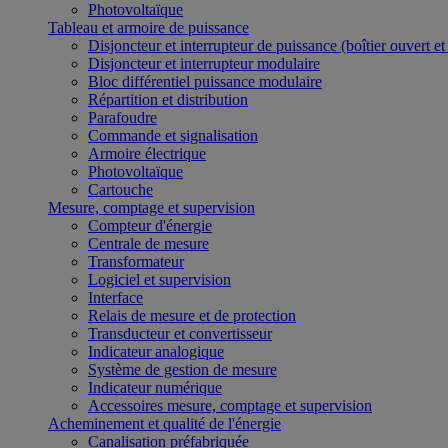
Photovoltaïque
Tableau et armoire de puissance
Disjoncteur et interrupteur de puissance (boîtier ouvert e
Disjoncteur et interrupteur modulaire
Bloc différentiel puissance modulaire
Répartition et distribution
Parafoudre
Commande et signalisation
Armoire électrique
Photovoltaïque
Cartouche
Mesure, comptage et supervision
Compteur d'énergie
Centrale de mesure
Transformateur
Logiciel et supervision
Interface
Relais de mesure et de protection
Transducteur et convertisseur
Indicateur analogique
Système de gestion de mesure
Indicateur numérique
Accessoires mesure, comptage et supervision
Acheminement et qualité de l'énergie
Canalisation préfabriquée