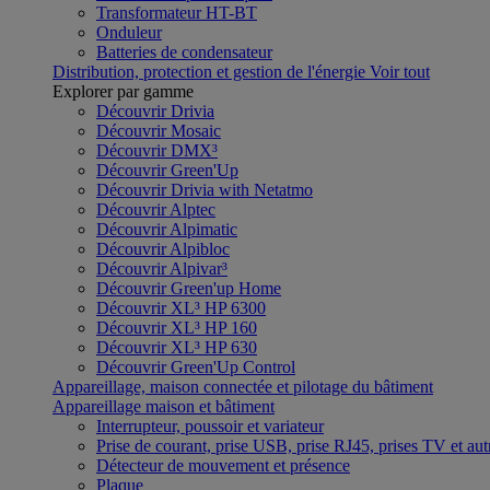
Transformateur HT-BT
Onduleur
Batteries de condensateur
Distribution, protection et gestion de l'énergie
Voir tout
Explorer par gamme
Découvrir Drivia
Découvrir Mosaic
Découvrir DMX³
Découvrir Green'Up
Découvrir Drivia with Netatmo
Découvrir Alptec
Découvrir Alpimatic
Découvrir Alpibloc
Découvrir Alpivar³
Découvrir Green'up Home
Découvrir XL³ HP 6300
Découvrir XL³ HP 160
Découvrir XL³ HP 630
Découvrir Green'Up Control
Appareillage, maison connectée et pilotage du bâtiment
Appareillage maison et bâtiment
Interrupteur, poussoir et variateur
Prise de courant, prise USB, prise RJ45, prises TV et aut
Détecteur de mouvement et présence
Plaque