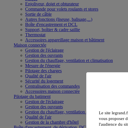
Enjoliveur, doigt et obturateur
Commande pour volets roulants et stores
Sortie de câble
Autres fonctions (liseuse, balisage,...)
Boîte d'encastrement et DCL
Support, boîtier & cadre saillie
Thermostat
Accessoires appareillage maison et bâtiment
Maison connectée
Gestion de l'éclairage
Gestion des ouvrants
Gestion du chauffage, ventilation et climatisation
Mesure de l'énergie
Pilotage des charges
Qualité de l'air
Sécurité du logement
Centralisation des commandes
Accessoires maison connectée
Pilotage du batiment
Gestion de l'éclairage
Gestion des ouvrants
Gestion du chauffage, ventilation et climatisation
Le site legrand.f
Qualité de l'air
vous proposer de
Gestion de la chambre d'hôtel
l'audience du sit
Boîte d'encastrement, de dérivation, DCL et boîte de sol