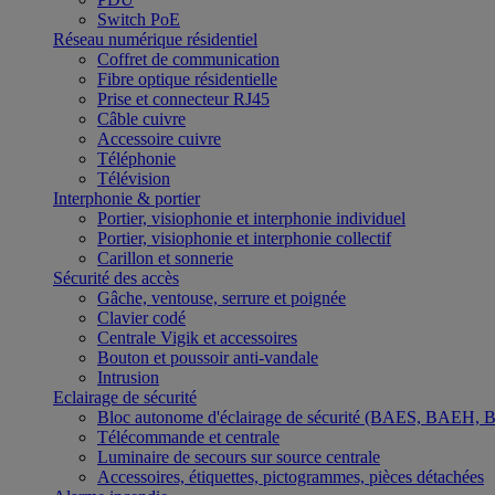
Switch PoE
Réseau numérique résidentiel
Coffret de communication
Fibre optique résidentielle
Prise et connecteur RJ45
Câble cuivre
Accessoire cuivre
Téléphonie
Télévision
Interphonie & portier
Portier, visiophonie et interphonie individuel
Portier, visiophonie et interphonie collectif
Carillon et sonnerie
Sécurité des accès
Gâche, ventouse, serrure et poignée
Clavier codé
Centrale Vigik et accessoires
Bouton et poussoir anti-vandale
Intrusion
Eclairage de sécurité
Bloc autonome d'éclairage de sécurité (BAES, BAEH,
Télécommande et centrale
Luminaire de secours sur source centrale
Accessoires, étiquettes, pictogrammes, pièces détachées