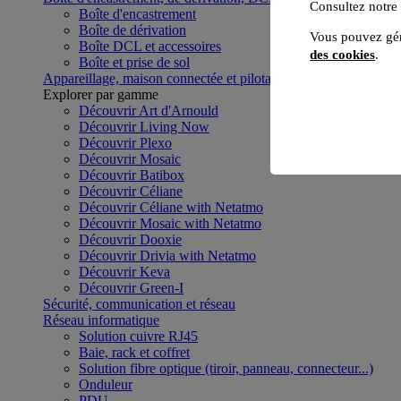
Consultez notre
Boîte d'encastrement
Boîte de dérivation
Vous pouvez gér
Boîte DCL et accessoires
des cookies
.
Boîte et prise de sol
Appareillage, maison connectée et pilotage du bâtiment
Voir to
Explorer par gamme
Découvrir Art d'Arnould
Découvrir Living Now
Découvrir Plexo
Découvrir Mosaic
Découvrir Batibox
Découvrir Céliane
Découvrir Céliane with Netatmo
Découvrir Mosaic with Netatmo
Découvrir Dooxie
Découvrir Drivia with Netatmo
Découvrir Keva
Découvrir Green-I
Sécurité, communication et réseau
Réseau informatique
Solution cuivre RJ45
Baie, rack et coffret
Solution fibre optique (tiroir, panneau, connecteur...)
Onduleur
PDU