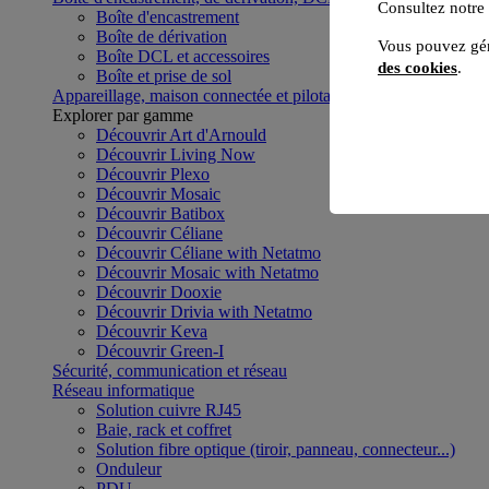
Consultez notre
Boîte d'encastrement
Boîte de dérivation
Vous pouvez gér
Boîte DCL et accessoires
des cookies
.
Boîte et prise de sol
Appareillage, maison connectée et pilotage du bâtiment
Voir to
Explorer par gamme
Découvrir Art d'Arnould
Découvrir Living Now
Découvrir Plexo
Découvrir Mosaic
Découvrir Batibox
Découvrir Céliane
Découvrir Céliane with Netatmo
Découvrir Mosaic with Netatmo
Découvrir Dooxie
Découvrir Drivia with Netatmo
Découvrir Keva
Découvrir Green-I
Sécurité, communication et réseau
Réseau informatique
Solution cuivre RJ45
Baie, rack et coffret
Solution fibre optique (tiroir, panneau, connecteur...)
Onduleur
PDU