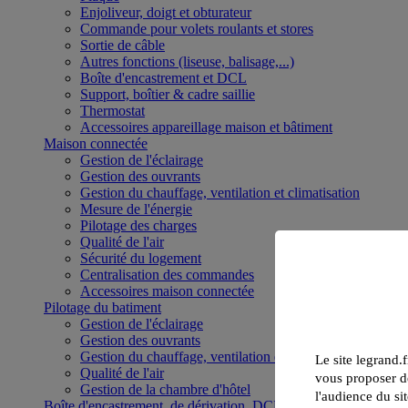
Enjoliveur, doigt et obturateur
Commande pour volets roulants et stores
Sortie de câble
Autres fonctions (liseuse, balisage,...)
Boîte d'encastrement et DCL
Support, boîtier & cadre saillie
Thermostat
Accessoires appareillage maison et bâtiment
Maison connectée
Gestion de l'éclairage
Gestion des ouvrants
Gestion du chauffage, ventilation et climatisation
Mesure de l'énergie
Pilotage des charges
Qualité de l'air
Sécurité du logement
Centralisation des commandes
Accessoires maison connectée
Pilotage du batiment
Gestion de l'éclairage
Gestion des ouvrants
Gestion du chauffage, ventilation et climatisation
Le site legrand.f
Qualité de l'air
vous proposer de
Gestion de la chambre d'hôtel
l'audience du sit
Boîte d'encastrement, de dérivation, DCL et boîte de sol