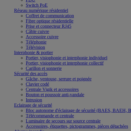
Switch PoE
Réseau numérique résidentiel
Coffret de communication
Fibre optique résidentielle
Prise et connecteur RJ45
Câble cuivre
Accessoire cuivre
Téléphonie
Télévision
Interphonie & portier
Portier, visiophonie et interphonie individuel
Portier, visiophonie et interphonie collectif
Carillon et sonnerie
Sécurité des accès
Gâche, ventouse, serrure et poignée
Clavier codé
Centrale Vigik et accessoires
Bouton et poussoir anti-vandale
Intrusion
Eclairage de sécurité
Bloc autonome d'éclairage de sécurité (BAES, BAEH,
Télécommande et centrale
Luminaire de secours sur source centrale
Accessoires, étiquettes, pictogrammes, pièces détachées