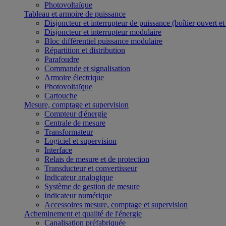
Photovoltaïque
Tableau et armoire de puissance
Disjoncteur et interrupteur de puissance (boîtier ouvert e
Disjoncteur et interrupteur modulaire
Bloc différentiel puissance modulaire
Répartition et distribution
Parafoudre
Commande et signalisation
Armoire électrique
Photovoltaïque
Cartouche
Mesure, comptage et supervision
Compteur d'énergie
Centrale de mesure
Transformateur
Logiciel et supervision
Interface
Relais de mesure et de protection
Transducteur et convertisseur
Indicateur analogique
Système de gestion de mesure
Indicateur numérique
Accessoires mesure, comptage et supervision
Acheminement et qualité de l'énergie
Canalisation préfabriquée