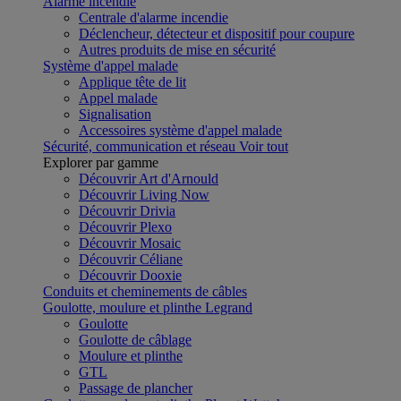
Alarme incendie
Centrale d'alarme incendie
Déclencheur, détecteur et dispositif pour coupure
Autres produits de mise en sécurité
Système d'appel malade
Applique tête de lit
Appel malade
Signalisation
Accessoires système d'appel malade
Sécurité, communication et réseau
Voir tout
Explorer par gamme
Découvrir Art d'Arnould
Découvrir Living Now
Découvrir Drivia
Découvrir Plexo
Découvrir Mosaic
Découvrir Céliane
Découvrir Dooxie
Conduits et cheminements de câbles
Goulotte, moulure et plinthe Legrand
Goulotte
Goulotte de câblage
Moulure et plinthe
GTL
Passage de plancher