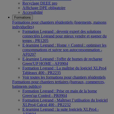
Recyclage DEEE pro
Affichage DPE obligatoire
Accessibilité
Formations
Formations pour chantiers résidentiels (logements, maisons
individuelles)
Formation Legrand : devenir expert des solutions
connectées Legrand pour mieux vendre et gagner du
temps - PR1205
E-learning Legrand : Home + Control : optimiser les
consommations et suivre son autoconsommation -
AF0207
E-learning Legrand : l'offre de bornes de recharge
Green'UP HOME - AF0904
Formation Legrand : La maîtrise du logiciel XLPro4
Tableaux 400 - PR2235
Voir toutes les formations pour chantiers résidentiels
Formations pour chantiers tertiaires (bureaux, commerces,
batiments publics)
Formation Legrand : Prise en main de la borne
Green'up Control - PR0904
Formation Legrand - Maîtriser l’utilisation du logiciel
XLPro4 Calcul 400 - PR2232
E-learning Legrand : la suite logiciels XLPro4 -
AF0604