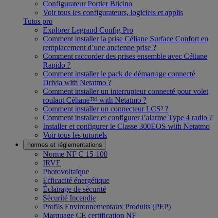
Configurateur Portier Bticino
Voir tous les configurateurs, logiciels et applis
Tutos pro
Explorer Legrand Config Pro
Comment installer la prise Céliane Surface Confort en
remplacement d’une ancienne prise ?
Comment raccorder des prises ensemble avec Céliane
Rapido ?
Comment installer le pack de démarrage connecté
Drivia with Netatmo ?
Comment installer un interrupteur connecté pour volet
roulant Céliane™ with Netatmo ?
Comment installer un connecteur LCS³ ?
Comment installer et configurer l’alarme Type 4 radio ?
Installer et configurer le Classe 300EOS with Netatmo
Voir tous les tutoriels
normes et réglementations
Norme NF C 15-100
IRVE
Photovoltaïque
Efficacité énergétique
Éclairage de sécurité
Sécurité Incendie
Profils Environnementaux Produits (PEP)
Marquage CE certification NF