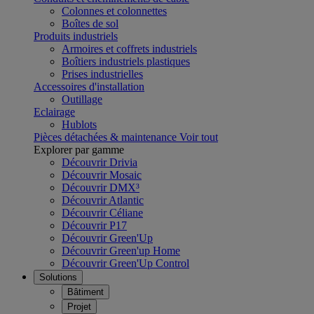
Colonnes et colonnettes
Boîtes de sol
Produits industriels
Armoires et coffrets industriels
Boîtiers industriels plastiques
Prises industrielles
Accessoires d'installation
Outillage
Eclairage
Hublots
Pièces détachées & maintenance
Voir tout
Explorer par gamme
Découvrir Drivia
Découvrir Mosaic
Découvrir DMX³
Découvrir Atlantic
Découvrir Céliane
Découvrir P17
Découvrir Green'Up
Découvrir Green'up Home
Découvrir Green'Up Control
Solutions
Bâtiment
Projet