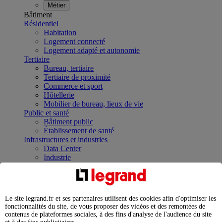
Métier
Bâtiment
Résidentiel
Habitation
Logement connecté
Logement adapté et autonomie
Tertiaire
Bureau, tertiaire
Tertiaire de proximité
Commerce et sport
Hôtellerie
Mobilier de bureau, lieux de vie
Public et santé
Bâtiment public
Établissement de santé
Infrastructures et industries
Data Center
Industrie
Infrastructures
À la une
Contrôler et planifier le fonctionnement des appareils
électriques avec le contacteur connecté
Le site legrand.fr et ses partenaires utilisent des cookies afin d'optimiser les
Répartir et optimiser son tableau électrique
fonctionnalités du site, de vous proposer des vidéos et des remontées de
Legrand Data Center Solutions : concentrer les
contenus de plateformes sociales, à des fins d'analyse de l'audience du site
expertises au service de vos performances