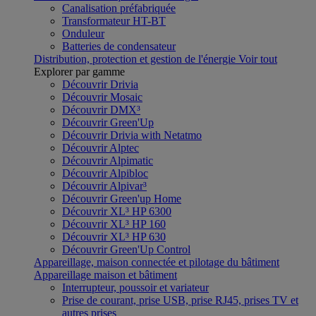
Canalisation préfabriquée
Transformateur HT-BT
Onduleur
Batteries de condensateur
Distribution, protection et gestion de l'énergie
Voir tout
Explorer par gamme
Découvrir Drivia
Découvrir Mosaic
Découvrir DMX³
Découvrir Green'Up
Découvrir Drivia with Netatmo
Découvrir Alptec
Découvrir Alpimatic
Découvrir Alpibloc
Découvrir Alpivar³
Découvrir Green'up Home
Découvrir XL³ HP 6300
Découvrir XL³ HP 160
Découvrir XL³ HP 630
Découvrir Green'Up Control
Appareillage, maison connectée et pilotage du bâtiment
Appareillage maison et bâtiment
Interrupteur, poussoir et variateur
Prise de courant, prise USB, prise RJ45, prises TV et
autres prises