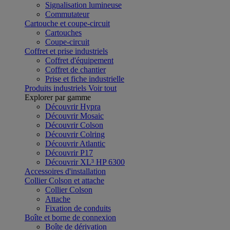
Signalisation lumineuse
Commutateur
Cartouche et coupe-circuit
Cartouches
Coupe-circuit
Coffret et prise industriels
Coffret d'équipement
Coffret de chantier
Prise et fiche industrielle
Produits industriels
Voir tout
Explorer par gamme
Découvrir Hypra
Découvrir Mosaic
Découvrir Colson
Découvrir Colring
Découvrir Atlantic
Découvrir P17
Découvrir XL³ HP 6300
Accessoires d'installation
Collier Colson et attache
Collier Colson
Attache
Fixation de conduits
Boîte et borne de connexion
Boîte de dérivation