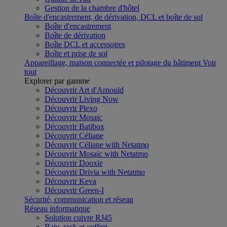
Gestion de la chambre d'hôtel
Boîte d'encastrement, de dérivation, DCL et boîte de sol
Boîte d'encastrement
Boîte de dérivation
Boîte DCL et accessoires
Boîte et prise de sol
Appareillage, maison connectée et pilotage du bâtiment
Voir
tout
Explorer par gamme
Découvrir Art d'Arnould
Découvrir Living Now
Découvrir Plexo
Découvrir Mosaic
Découvrir Batibox
Découvrir Céliane
Découvrir Céliane with Netatmo
Découvrir Mosaic with Netatmo
Découvrir Dooxie
Découvrir Drivia with Netatmo
Découvrir Keva
Découvrir Green-I
Sécurité, communication et réseau
Réseau informatique
Solution cuivre RJ45
Baie, rack et coffret