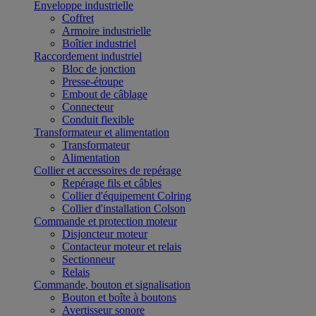
Enveloppe industrielle
Coffret
Armoire industrielle
Boîtier industriel
Raccordement industriel
Bloc de jonction
Presse-étoupe
Embout de câblage
Connecteur
Conduit flexible
Transformateur et alimentation
Transformateur
Alimentation
Collier et accessoires de repérage
Repérage fils et câbles
Collier d'équipement Colring
Collier d'installation Colson
Commande et protection moteur
Disjoncteur moteur
Contacteur moteur et relais
Sectionneur
Relais
Commande, bouton et signalisation
Bouton et boîte à boutons
Avertisseur sonore