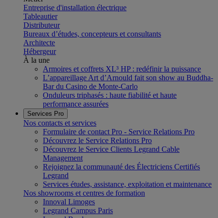
Entreprise d'installation électrique
Tableautier
Distributeur
Bureaux d’études, concepteurs et consultants
Architecte
Hébergeur
À la une
Armoires et coffrets XL³ HP : redéfinir la puissance
L’appareillage Art d’Arnould fait son show au Buddha-
Bar du Casino de Monte-Carlo
Onduleurs triphasés : haute fiabilité et haute
performance assurées
Services Pro
Nos contacts et services
Formulaire de contact Pro - Service Relations Pro
Découvrez le Service Relations Pro
Découvrez le Service Clients Legrand Cable
Management
Rejoignez la communauté des Électriciens Certifiés
Legrand
Services études, assistance, exploitation et maintenance
Nos showrooms et centres de formation
Innoval Limoges
Legrand Campus Paris