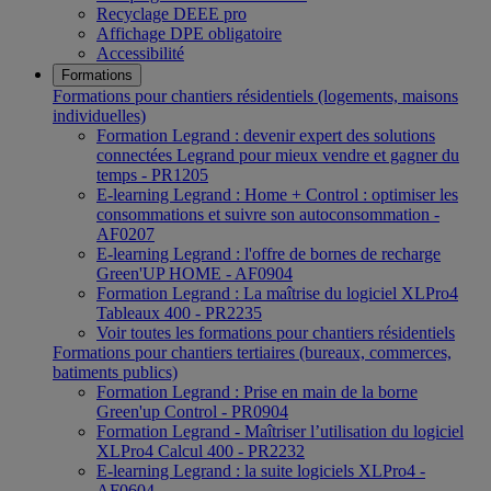
Recyclage DEEE pro
Affichage DPE obligatoire
Accessibilité
Formations
Formations pour chantiers résidentiels (logements, maisons
individuelles)
Formation Legrand : devenir expert des solutions
connectées Legrand pour mieux vendre et gagner du
temps - PR1205
E-learning Legrand : Home + Control : optimiser les
consommations et suivre son autoconsommation -
AF0207
E-learning Legrand : l'offre de bornes de recharge
Green'UP HOME - AF0904
Formation Legrand : La maîtrise du logiciel XLPro4
Tableaux 400 - PR2235
Voir toutes les formations pour chantiers résidentiels
Formations pour chantiers tertiaires (bureaux, commerces,
batiments publics)
Formation Legrand : Prise en main de la borne
Green'up Control - PR0904
Formation Legrand - Maîtriser l’utilisation du logiciel
XLPro4 Calcul 400 - PR2232
E-learning Legrand : la suite logiciels XLPro4 -
AF0604