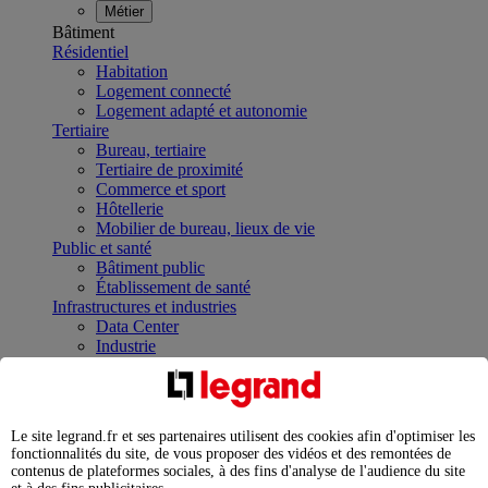
Métier
Bâtiment
Résidentiel
Habitation
Logement connecté
Logement adapté et autonomie
Tertiaire
Bureau, tertiaire
Tertiaire de proximité
Commerce et sport
Hôtellerie
Mobilier de bureau, lieux de vie
Public et santé
Bâtiment public
Établissement de santé
Infrastructures et industries
Data Center
Industrie
Infrastructures
À la une
Contrôler et planifier le fonctionnement des appareils
électriques avec le contacteur connecté
Le site legrand.fr et ses partenaires utilisent des cookies afin d'optimiser les
Répartir et optimiser son tableau électrique
fonctionnalités du site, de vous proposer des vidéos et des remontées de
Legrand Data Center Solutions : concentrer les
contenus de plateformes sociales, à des fins d'analyse de l'audience du site
expertises au service de vos performances