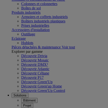
Colonnes et colonnettes
Boîtes de sol
Produits industriels
Armoires et coffrets industriels
Boîtiers industriels plastiques
Prises industrielles
Accessoires d'installation
Outillage
Eclairage
Hublots
Pièces détachées & maintenance
Voir tout
Explorer par gamme
Découvrir Drivia
Découvrir Mosaic
Découvrir DMX³
Découvrir Atlantic
Découvrir Céliane
Découvrir P17
Découvrir Green'Up
Découvrir Green'up Home
Découvrir Green'Up Control
Solutions
Bâtiment
Projet