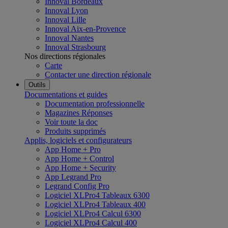
Innoval Bordeaux
Innoval Lyon
Innoval Lille
Innoval Aix-en-Provence
Innoval Nantes
Innoval Strasbourg
Nos directions régionales
Carte
Contacter une direction régionale
Outils
Documentations et guides
Documentation professionnelle
Magazines Réponses
Voir toute la doc
Produits supprimés
Applis, logiciels et configurateurs
App Home + Pro
App Home + Control
App Home + Security
App Legrand Pro
Legrand Config Pro
Logiciel XLPro4 Tableaux 6300
Logiciel XLPro4 Tableaux 400
Logiciel XLPro4 Calcul 6300
Logiciel XLPro4 Calcul 400