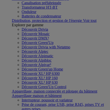
Canalisation préfabriquée
Transformateur HT-BT
Onduleur
Batteries de condensateur
Distribution, protection et gestion de l'énergie
Voir tout
Explorer par gamme
Découvrir Drivia
Découvrir Mosaic
Découvrir DMX³
Découvrir Green'Up
Découvrir Drivia with Netatmo
Découvrir Alptec
Découvrir Alpimatic
Découvrir Alpibloc
Découvrir Alpivar³
Découvrir Green'up Home
Découvrir XL³ HP 6300
Découvrir XL³ HP 160
Découvrir XL³ HP 630
Découvrir Green'Up Control
Appareillage, maison connectée et pilotage du bâtiment
Appareillage maison et bâtiment
Interrupteur, poussoir et variateur
Prise de courant, prise USB, prise RJ45, prises TV et
autres prises