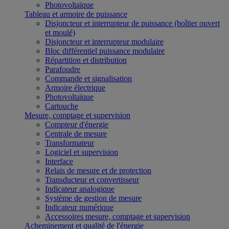
Photovoltaïque
Tableau et armoire de puissance
Disjoncteur et interrupteur de puissance (boîtier ouvert
et moulé)
Disjoncteur et interrupteur modulaire
Bloc différentiel puissance modulaire
Répartition et distribution
Parafoudre
Commande et signalisation
Armoire électrique
Photovoltaïque
Cartouche
Mesure, comptage et supervision
Compteur d'énergie
Centrale de mesure
Transformateur
Logiciel et supervision
Interface
Relais de mesure et de protection
Transducteur et convertisseur
Indicateur analogique
Système de gestion de mesure
Indicateur numérique
Accessoires mesure, comptage et supervision
Acheminement et qualité de l'énergie