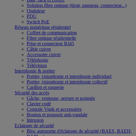
Solution fibre optique (tiroir, panneau, connecteur...)
Onduleur
PDU
Switch PoE
Réseau numérique résidentiel
Coffret de communication
Fibre optique résidentielle
Prise et connecteur RJ45
Câble cuivre
Accessoire cuivre
Téléphonie
Télévision
Interphonie & portier
Portier, visiophonie et interphonie individuel
Portier, visiophonie et interphonie collectif
Carillon et sonnerie
Sécurité des accès
Gâche, ventouse, serrure et poignée
Clavier codé
Centrale Vigik et accessoires
Bouton et poussoir anti-vandale
Intrusion
Eclairage de sécurité
Bloc autonome d'éclairage de sécurité (BAES, BAEH,