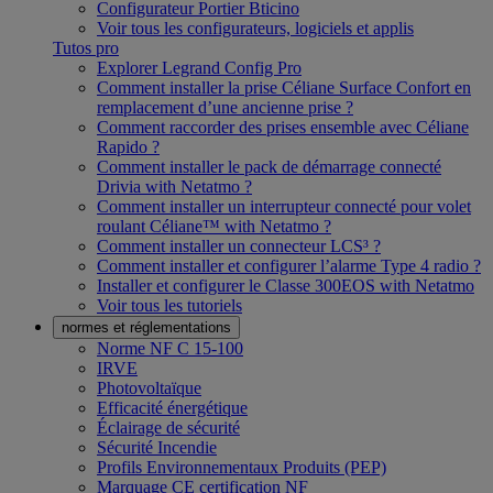
Configurateur Portier Bticino
Voir tous les configurateurs, logiciels et applis
Tutos pro
Explorer Legrand Config Pro
Comment installer la prise Céliane Surface Confort en
remplacement d’une ancienne prise ?
Comment raccorder des prises ensemble avec Céliane
Rapido ?
Comment installer le pack de démarrage connecté
Drivia with Netatmo ?
Comment installer un interrupteur connecté pour volet
roulant Céliane™ with Netatmo ?
Comment installer un connecteur LCS³ ?
Comment installer et configurer l’alarme Type 4 radio ?
Installer et configurer le Classe 300EOS with Netatmo
Voir tous les tutoriels
normes et réglementations
Norme NF C 15-100
IRVE
Photovoltaïque
Efficacité énergétique
Éclairage de sécurité
Sécurité Incendie
Profils Environnementaux Produits (PEP)
Marquage CE certification NF