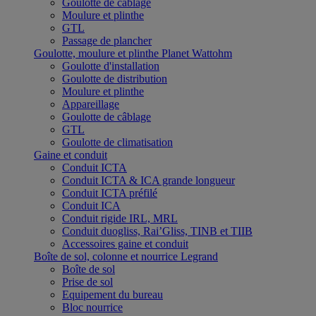
Goulotte de câblage
Moulure et plinthe
GTL
Passage de plancher
Goulotte, moulure et plinthe Planet Wattohm
Goulotte d'installation
Goulotte de distribution
Moulure et plinthe
Appareillage
Goulotte de câblage
GTL
Goulotte de climatisation
Gaine et conduit
Conduit ICTA
Conduit ICTA & ICA grande longueur
Conduit ICTA préfilé
Conduit ICA
Conduit rigide IRL, MRL
Conduit duogliss, Rai’Gliss, TINB et TIIB
Accessoires gaine et conduit
Boîte de sol, colonne et nourrice Legrand
Boîte de sol
Prise de sol
Equipement du bureau
Bloc nourrice