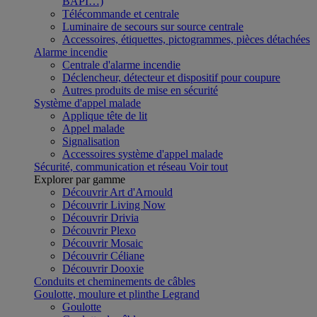
BAPI…)
Télécommande et centrale
Luminaire de secours sur source centrale
Accessoires, étiquettes, pictogrammes, pièces détachées
Alarme incendie
Centrale d'alarme incendie
Déclencheur, détecteur et dispositif pour coupure
Autres produits de mise en sécurité
Système d'appel malade
Applique tête de lit
Appel malade
Signalisation
Accessoires système d'appel malade
Sécurité, communication et réseau
Voir tout
Explorer par gamme
Découvrir Art d'Arnould
Découvrir Living Now
Découvrir Drivia
Découvrir Plexo
Découvrir Mosaic
Découvrir Céliane
Découvrir Dooxie
Conduits et cheminements de câbles
Goulotte, moulure et plinthe Legrand
Goulotte