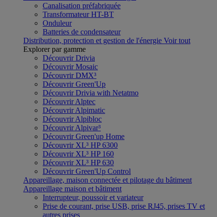
Canalisation préfabriquée
Transformateur HT-BT
Onduleur
Batteries de condensateur
Distribution, protection et gestion de l'énergie
Voir tout
Explorer par gamme
Découvrir Drivia
Découvrir Mosaic
Découvrir DMX³
Découvrir Green'Up
Découvrir Drivia with Netatmo
Découvrir Alptec
Découvrir Alpimatic
Découvrir Alpibloc
Découvrir Alpivar³
Découvrir Green'up Home
Découvrir XL³ HP 6300
Découvrir XL³ HP 160
Découvrir XL³ HP 630
Découvrir Green'Up Control
Appareillage, maison connectée et pilotage du bâtiment
Appareillage maison et bâtiment
Interrupteur, poussoir et variateur
Prise de courant, prise USB, prise RJ45, prises TV et
autres prises