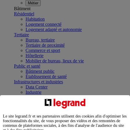
Métier
Bâtiment
Résidentiel
Habitation
Logement connecté
Logement adapté et autonomie
Tertiaire
Bureau, tertiaire
Tertiaire de proximité
Commerce et sport
Hôtellerie
Mobilier de bureau, lieux de vie
Public et santé
Bâtiment public
Établissement de santé
Infrastructures et industries
Data Center
Industrie
Infrastructures
À la une
Contrôler et planifier le fonctionnement des appareils
électriques avec le contacteur connecté
Le site legrand.fr et ses partenaires utilisent des cookies afin d'optimiser les
Répartir et optimiser son tableau électrique
fonctionnalités du site, de vous proposer des vidéos et des remontées de
Legrand Data Center Solutions : concentrer les
contenus de plateformes sociales, à des fins d'analyse de l'audience du site
expertises au service de vos performances