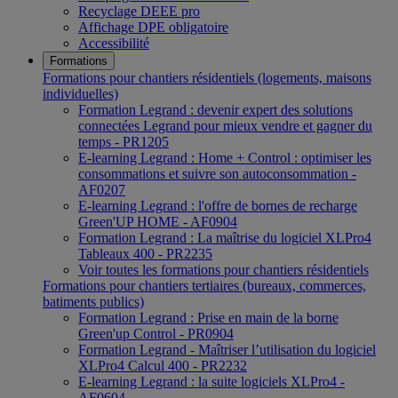
Recyclage DEEE pro
Affichage DPE obligatoire
Accessibilité
Formations
Formations pour chantiers résidentiels (logements, maisons
individuelles)
Formation Legrand : devenir expert des solutions
connectées Legrand pour mieux vendre et gagner du
temps - PR1205
E-learning Legrand : Home + Control : optimiser les
consommations et suivre son autoconsommation -
AF0207
E-learning Legrand : l'offre de bornes de recharge
Green'UP HOME - AF0904
Formation Legrand : La maîtrise du logiciel XLPro4
Tableaux 400 - PR2235
Voir toutes les formations pour chantiers résidentiels
Formations pour chantiers tertiaires (bureaux, commerces,
batiments publics)
Formation Legrand : Prise en main de la borne
Green'up Control - PR0904
Formation Legrand - Maîtriser l’utilisation du logiciel
XLPro4 Calcul 400 - PR2232
E-learning Legrand : la suite logiciels XLPro4 -
AF0604