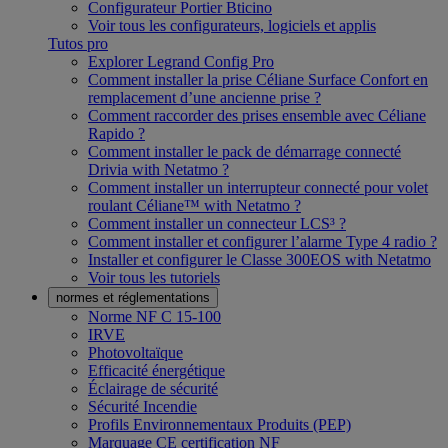
Configurateur Portier Bticino
Voir tous les configurateurs, logiciels et applis
Tutos pro
Explorer Legrand Config Pro
Comment installer la prise Céliane Surface Confort en
remplacement d’une ancienne prise ?
Comment raccorder des prises ensemble avec Céliane
Rapido ?
Comment installer le pack de démarrage connecté
Drivia with Netatmo ?
Comment installer un interrupteur connecté pour volet
roulant Céliane™ with Netatmo ?
Comment installer un connecteur LCS³ ?
Comment installer et configurer l’alarme Type 4 radio ?
Installer et configurer le Classe 300EOS with Netatmo
Voir tous les tutoriels
normes et réglementations
Norme NF C 15-100
IRVE
Photovoltaïque
Efficacité énergétique
Éclairage de sécurité
Sécurité Incendie
Profils Environnementaux Produits (PEP)
Marquage CE certification NF