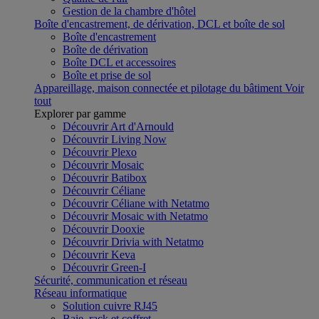
Gestion de la chambre d'hôtel
Boîte d'encastrement, de dérivation, DCL et boîte de sol
Boîte d'encastrement
Boîte de dérivation
Boîte DCL et accessoires
Boîte et prise de sol
Appareillage, maison connectée et pilotage du bâtiment
Voir
tout
Explorer par gamme
Découvrir Art d'Arnould
Découvrir Living Now
Découvrir Plexo
Découvrir Mosaic
Découvrir Batibox
Découvrir Céliane
Découvrir Céliane with Netatmo
Découvrir Mosaic with Netatmo
Découvrir Dooxie
Découvrir Drivia with Netatmo
Découvrir Keva
Découvrir Green-I
Sécurité, communication et réseau
Réseau informatique
Solution cuivre RJ45
Baie, rack et coffret