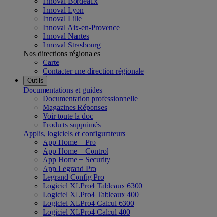
Innoval Bordeaux
Innoval Lyon
Innoval Lille
Innoval Aix-en-Provence
Innoval Nantes
Innoval Strasbourg
Nos directions régionales
Carte
Contacter une direction régionale
Outils
Documentations et guides
Documentation professionnelle
Magazines Réponses
Voir toute la doc
Produits supprimés
Applis, logiciels et configurateurs
App Home + Pro
App Home + Control
App Home + Security
App Legrand Pro
Legrand Config Pro
Logiciel XLPro4 Tableaux 6300
Logiciel XLPro4 Tableaux 400
Logiciel XLPro4 Calcul 6300
Logiciel XLPro4 Calcul 400