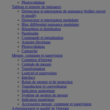
Photovoltaïque
Tableau et armoire de puissance
Disjoncteur et interrupteur de puissance (boîtier ouvert
et moulé)
Disjoncteur et interrupteur modulaire
Bloc différentiel puissance modulaire
Répartition et distribution
Parafoudre
Commande et signalisation
Armoire électrique
Photovoltaïque
Cartouche
Mesure, comptage et supervision
Compteur d'énergie
Centrale de mesure
Transformateur
Logiciel et supervision
Interface
Relais de mesure et de protection
Transducteur et convertisseur
Indicateur analogique
Système de gestion de mesure
Indicateur numérique
Accessoires mesure, comptage et supervision
Acheminement et qualité de l'énergie