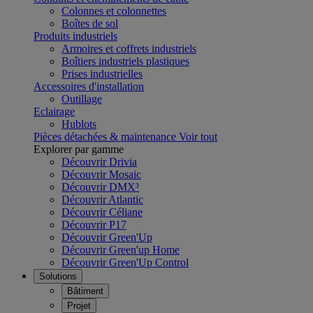
Colonnes et colonnettes
Boîtes de sol
Produits industriels
Armoires et coffrets industriels
Boîtiers industriels plastiques
Prises industrielles
Accessoires d'installation
Outillage
Eclairage
Hublots
Pièces détachées & maintenance
Voir tout
Explorer par gamme
Découvrir Drivia
Découvrir Mosaic
Découvrir DMX³
Découvrir Atlantic
Découvrir Céliane
Découvrir P17
Découvrir Green'Up
Découvrir Green'up Home
Découvrir Green'Up Control
Solutions
Bâtiment
Projet