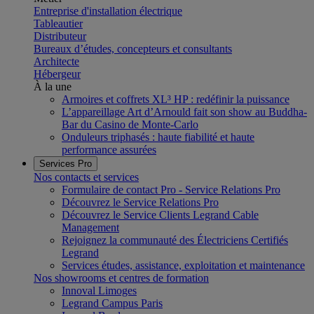
Entreprise d'installation électrique
Tableautier
Distributeur
Bureaux d’études, concepteurs et consultants
Architecte
Hébergeur
À la une
Armoires et coffrets XL³ HP : redéfinir la puissance
L’appareillage Art d’Arnould fait son show au Buddha-
Bar du Casino de Monte-Carlo
Onduleurs triphasés : haute fiabilité et haute
performance assurées
Services Pro
Nos contacts et services
Formulaire de contact Pro - Service Relations Pro
Découvrez le Service Relations Pro
Découvrez le Service Clients Legrand Cable
Management
Rejoignez la communauté des Électriciens Certifiés
Legrand
Services études, assistance, exploitation et maintenance
Nos showrooms et centres de formation
Innoval Limoges
Legrand Campus Paris