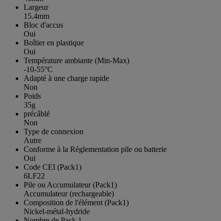
Largeur
15.4mm
Bloc d'accus
Oui
Boîtier en plastique
Oui
Température ambiante (Min-Max)
-10-55°C
Adapté à une charge rapide
Non
Poids
35g
précâblé
Non
Type de connexion
Autre
Conforme à la Réglementation pile ou batterie
Oui
Code CEI (Pack1)
6LF22
Pile ou Accumulateur (Pack1)
Accumulateur (rechargeable)
Composition de l'élément (Pack1)
Nickel-métal-hydride
Nombre de Pack 1