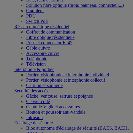
Solution fibre optique (tiroir, panneau, connecteur...)
Onduleur
PDU
Switch PoE
Réseau numérique résidentiel
Coffret de communication
Fibre optique résidentielle
Prise et connecteur RJ45
Câble cuivre
Accessoire cuivre
Téléphonie
Télévision
Interphonie & portier
Portier, visiophonie et interphonie individuel
Portier, visiophonie et interphonie collectif
Carillon et sonnerie
Sécurité des accès
Gâche, ventouse, serrure et poignée
Clavier codé
Centrale Vigik et accessoires
Bouton et poussoir anti-vandale
Intrusion
Eclairage de sécurité
Bloc autonome d'éclairage de sécurité (BAES, BAEH,