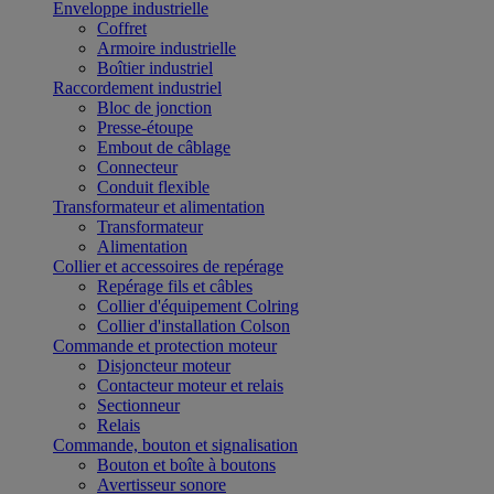
Enveloppe industrielle
Coffret
Armoire industrielle
Boîtier industriel
Raccordement industriel
Bloc de jonction
Presse-étoupe
Embout de câblage
Connecteur
Conduit flexible
Transformateur et alimentation
Transformateur
Alimentation
Collier et accessoires de repérage
Repérage fils et câbles
Collier d'équipement Colring
Collier d'installation Colson
Commande et protection moteur
Disjoncteur moteur
Contacteur moteur et relais
Sectionneur
Relais
Commande, bouton et signalisation
Bouton et boîte à boutons
Avertisseur sonore