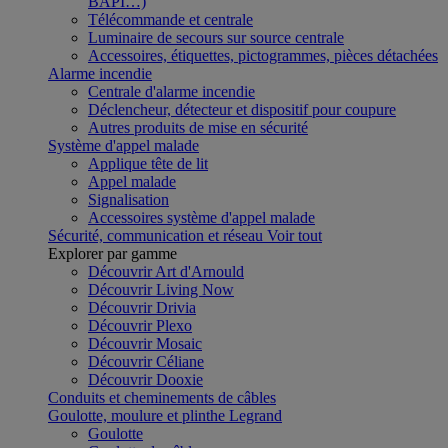
BAPI…)
Télécommande et centrale
Luminaire de secours sur source centrale
Accessoires, étiquettes, pictogrammes, pièces détachées
Alarme incendie
Centrale d'alarme incendie
Déclencheur, détecteur et dispositif pour coupure
Autres produits de mise en sécurité
Système d'appel malade
Applique tête de lit
Appel malade
Signalisation
Accessoires système d'appel malade
Sécurité, communication et réseau
Voir tout
Explorer par gamme
Découvrir Art d'Arnould
Découvrir Living Now
Découvrir Drivia
Découvrir Plexo
Découvrir Mosaic
Découvrir Céliane
Découvrir Dooxie
Conduits et cheminements de câbles
Goulotte, moulure et plinthe Legrand
Goulotte