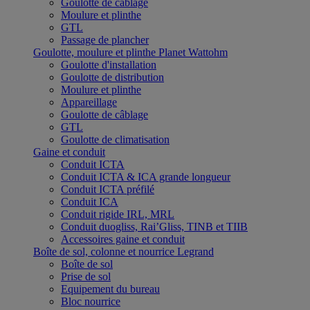
Goulotte de câblage
Moulure et plinthe
GTL
Passage de plancher
Goulotte, moulure et plinthe Planet Wattohm
Goulotte d'installation
Goulotte de distribution
Moulure et plinthe
Appareillage
Goulotte de câblage
GTL
Goulotte de climatisation
Gaine et conduit
Conduit ICTA
Conduit ICTA & ICA grande longueur
Conduit ICTA préfilé
Conduit ICA
Conduit rigide IRL, MRL
Conduit duogliss, Rai’Gliss, TINB et TIIB
Accessoires gaine et conduit
Boîte de sol, colonne et nourrice Legrand
Boîte de sol
Prise de sol
Equipement du bureau
Bloc nourrice