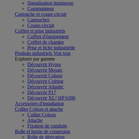
Signalisation lumineuse
Commutateur
Cartouche et coupe-circuit
Cartouches
Coupe-circuit
Coffret et prise industriels
Coffret d'équipement
Coffret de chantier
Prise et fiche industrielle
Produits industriels
Voir tout
Explorer par gamme
Découvrir Hypra
Découvrir Mosaic
Découvrir Colson
Découvrir Colring
Découvrir Atlantic
Découvrir P17
Découvrir XL³ HP 6300
Accessoires d'installation
Collier Colson et attache
Collier Colson
Attache
Fixation de conduits
Boîte et borne de connexion
Boîte de dérivation