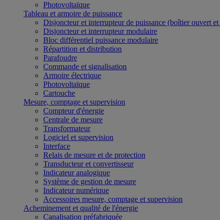
Photovoltaïque
Tableau et armoire de puissance
Disjoncteur et interrupteur de puissance (boîtier ouvert e
Disjoncteur et interrupteur modulaire
Bloc différentiel puissance modulaire
Répartition et distribution
Parafoudre
Commande et signalisation
Armoire électrique
Photovoltaïque
Cartouche
Mesure, comptage et supervision
Compteur d'énergie
Centrale de mesure
Transformateur
Logiciel et supervision
Interface
Relais de mesure et de protection
Transducteur et convertisseur
Indicateur analogique
Système de gestion de mesure
Indicateur numérique
Accessoires mesure, comptage et supervision
Acheminement et qualité de l'énergie
Canalisation préfabriquée