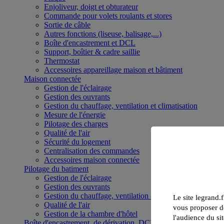
Enjoliveur, doigt et obturateur
Commande pour volets roulants et stores
Sortie de câble
Autres fonctions (liseuse, balisage,...)
Boîte d'encastrement et DCL
Support, boîtier & cadre saillie
Thermostat
Accessoires appareillage maison et bâtiment
Maison connectée
Gestion de l'éclairage
Gestion des ouvrants
Gestion du chauffage, ventilation et climatisation
Mesure de l'énergie
Pilotage des charges
Qualité de l'air
Sécurité du logement
Centralisation des commandes
Accessoires maison connectée
Pilotage du batiment
Gestion de l'éclairage
Gestion des ouvrants
Gestion du chauffage, ventilation et climatisation
Le site legrand.f
Qualité de l'air
vous proposer de
Gestion de la chambre d'hôtel
l'audience du sit
Boîte d'encastrement, de dérivation, DCL et boîte de sol