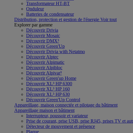
Transformateur HT-BT
Onduleur
Batteries de condensateur
Distribution, protection et gestion de l'énergie
Voir tout
Explorer par gamme
Découvrir Drivia
Découvrir Mosaic
Découvrir DMX³
Découvrir Green'Up
Découvrir Drivia with Netatmo
Découvrir Alptec
Découvrir Alpimatic
Découvrir Alpibloc
Découvrir Alpivar³
Découvrir Green'up Home
Découvrir XL³ HP 6300
Découvrir XL³ HP 160
Découvrir XL³ HP 630
Découvrir Green'Up Control
Appareillage, maison connectée et pilotage du bâtiment
Appareillage maison et bâtiment
Interrupteur, poussoir et variateur
Prise de courant, prise USB, prise RJ45, prises TV et aut
Détecteur de mouvement et présence
Plaque