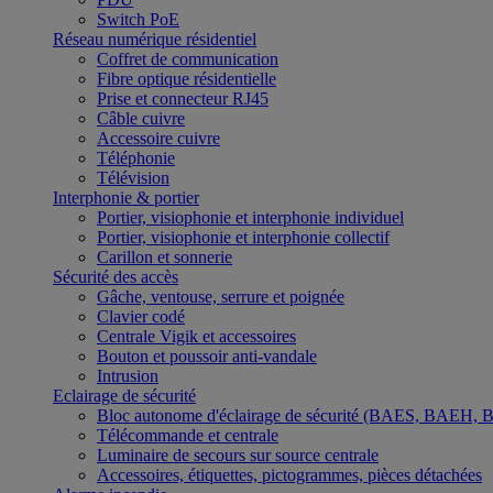
Switch PoE
Réseau numérique résidentiel
Coffret de communication
Fibre optique résidentielle
Prise et connecteur RJ45
Câble cuivre
Accessoire cuivre
Téléphonie
Télévision
Interphonie & portier
Portier, visiophonie et interphonie individuel
Portier, visiophonie et interphonie collectif
Carillon et sonnerie
Sécurité des accès
Gâche, ventouse, serrure et poignée
Clavier codé
Centrale Vigik et accessoires
Bouton et poussoir anti-vandale
Intrusion
Eclairage de sécurité
Bloc autonome d'éclairage de sécurité (BAES, BAEH,
Télécommande et centrale
Luminaire de secours sur source centrale
Accessoires, étiquettes, pictogrammes, pièces détachées