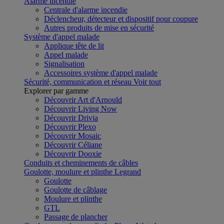
Alarme incendie
Centrale d'alarme incendie
Déclencheur, détecteur et dispositif pour coupure
Autres produits de mise en sécurité
Système d'appel malade
Applique tête de lit
Appel malade
Signalisation
Accessoires système d'appel malade
Sécurité, communication et réseau
Voir tout
Explorer par gamme
Découvrir Art d'Arnould
Découvrir Living Now
Découvrir Drivia
Découvrir Plexo
Découvrir Mosaic
Découvrir Céliane
Découvrir Dooxie
Conduits et cheminements de câbles
Goulotte, moulure et plinthe Legrand
Goulotte
Goulotte de câblage
Moulure et plinthe
GTL
Passage de plancher