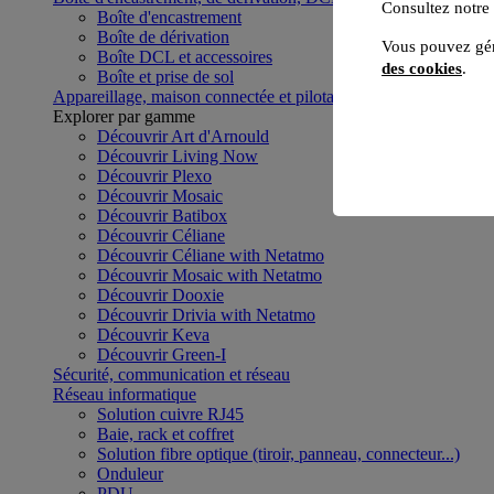
Consultez notre
Boîte d'encastrement
Boîte de dérivation
Vous pouvez gér
Boîte DCL et accessoires
des cookies
.
Boîte et prise de sol
Appareillage, maison connectée et pilotage du bâtiment
Voir to
Explorer par gamme
Découvrir Art d'Arnould
Découvrir Living Now
Découvrir Plexo
Découvrir Mosaic
Découvrir Batibox
Découvrir Céliane
Découvrir Céliane with Netatmo
Découvrir Mosaic with Netatmo
Découvrir Dooxie
Découvrir Drivia with Netatmo
Découvrir Keva
Découvrir Green-I
Sécurité, communication et réseau
Réseau informatique
Solution cuivre RJ45
Baie, rack et coffret
Solution fibre optique (tiroir, panneau, connecteur...)
Onduleur
PDU