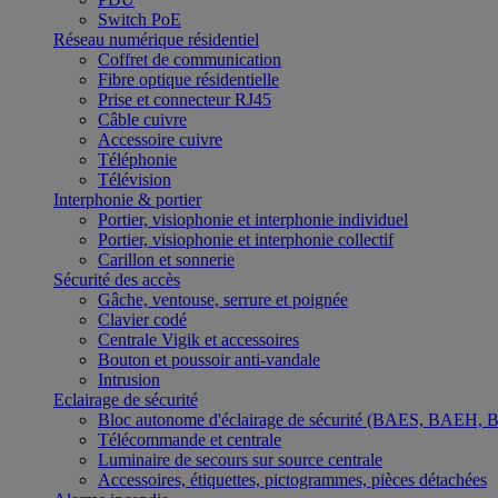
Switch PoE
Réseau numérique résidentiel
Coffret de communication
Fibre optique résidentielle
Prise et connecteur RJ45
Câble cuivre
Accessoire cuivre
Téléphonie
Télévision
Interphonie & portier
Portier, visiophonie et interphonie individuel
Portier, visiophonie et interphonie collectif
Carillon et sonnerie
Sécurité des accès
Gâche, ventouse, serrure et poignée
Clavier codé
Centrale Vigik et accessoires
Bouton et poussoir anti-vandale
Intrusion
Eclairage de sécurité
Bloc autonome d'éclairage de sécurité (BAES, BAEH,
Télécommande et centrale
Luminaire de secours sur source centrale
Accessoires, étiquettes, pictogrammes, pièces détachées