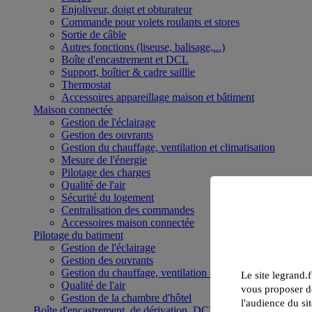
Enjoliveur, doigt et obturateur
Commande pour volets roulants et stores
Sortie de câble
Autres fonctions (liseuse, balisage,...)
Boîte d'encastrement et DCL
Support, boîtier & cadre saillie
Thermostat
Accessoires appareillage maison et bâtiment
Maison connectée
Gestion de l'éclairage
Gestion des ouvrants
Gestion du chauffage, ventilation et climatisation
Mesure de l'énergie
Pilotage des charges
Qualité de l'air
Sécurité du logement
Centralisation des commandes
Accessoires maison connectée
Pilotage du batiment
Gestion de l'éclairage
Gestion des ouvrants
Gestion du chauffage, ventilation et climatisation
Le site legrand.f
Qualité de l'air
vous proposer de
Gestion de la chambre d'hôtel
l'audience du sit
Boîte d'encastrement, de dérivation, DCL et boîte de sol