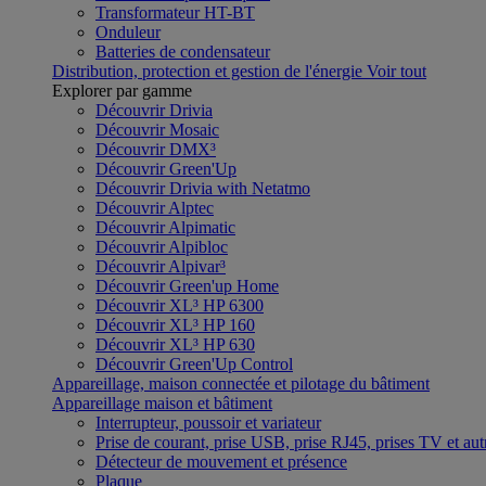
Transformateur HT-BT
Onduleur
Batteries de condensateur
Distribution, protection et gestion de l'énergie
Voir tout
Explorer par gamme
Découvrir Drivia
Découvrir Mosaic
Découvrir DMX³
Découvrir Green'Up
Découvrir Drivia with Netatmo
Découvrir Alptec
Découvrir Alpimatic
Découvrir Alpibloc
Découvrir Alpivar³
Découvrir Green'up Home
Découvrir XL³ HP 6300
Découvrir XL³ HP 160
Découvrir XL³ HP 630
Découvrir Green'Up Control
Appareillage, maison connectée et pilotage du bâtiment
Appareillage maison et bâtiment
Interrupteur, poussoir et variateur
Prise de courant, prise USB, prise RJ45, prises TV et aut
Détecteur de mouvement et présence
Plaque