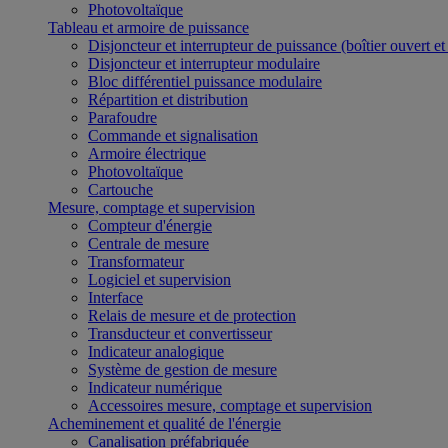
Photovoltaïque
Tableau et armoire de puissance
Disjoncteur et interrupteur de puissance (boîtier ouvert e
Disjoncteur et interrupteur modulaire
Bloc différentiel puissance modulaire
Répartition et distribution
Parafoudre
Commande et signalisation
Armoire électrique
Photovoltaïque
Cartouche
Mesure, comptage et supervision
Compteur d'énergie
Centrale de mesure
Transformateur
Logiciel et supervision
Interface
Relais de mesure et de protection
Transducteur et convertisseur
Indicateur analogique
Système de gestion de mesure
Indicateur numérique
Accessoires mesure, comptage et supervision
Acheminement et qualité de l'énergie
Canalisation préfabriquée