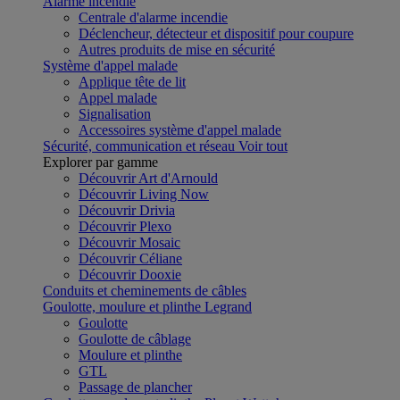
Alarme incendie
Centrale d'alarme incendie
Déclencheur, détecteur et dispositif pour coupure
Autres produits de mise en sécurité
Système d'appel malade
Applique tête de lit
Appel malade
Signalisation
Accessoires système d'appel malade
Sécurité, communication et réseau
Voir tout
Explorer par gamme
Découvrir Art d'Arnould
Découvrir Living Now
Découvrir Drivia
Découvrir Plexo
Découvrir Mosaic
Découvrir Céliane
Découvrir Dooxie
Conduits et cheminements de câbles
Goulotte, moulure et plinthe Legrand
Goulotte
Goulotte de câblage
Moulure et plinthe
GTL
Passage de plancher