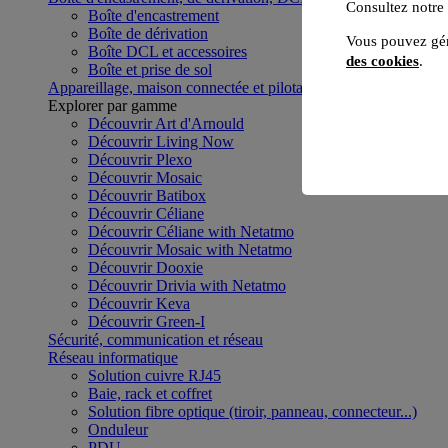
Consultez notre
Boîte d'encastrement
Boîte de dérivation
Vous pouvez gér
Boîte DCL et accessoires
des cookies
.
Boîte et prise de sol
Appareillage, maison connectée et pilotage du bâtiment
Voir to
Explorer par gamme
Découvrir Art d'Arnould
Découvrir Living Now
Découvrir Plexo
Découvrir Mosaic
Découvrir Batibox
Découvrir Céliane
Découvrir Céliane with Netatmo
Découvrir Mosaic with Netatmo
Découvrir Dooxie
Découvrir Drivia with Netatmo
Découvrir Keva
Découvrir Green-I
Sécurité, communication et réseau
Réseau informatique
Solution cuivre RJ45
Baie, rack et coffret
Solution fibre optique (tiroir, panneau, connecteur...)
Onduleur
PDU