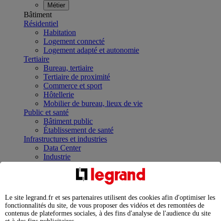
Métier
Bâtiment
Résidentiel
Habitation
Logement connecté
Logement adapté et autonomie
Tertiaire
Bureau, tertiaire
Tertiaire de proximité
Commerce et sport
Hôtellerie
Mobilier de bureau, lieux de vie
Public et santé
Bâtiment public
Établissement de santé
Infrastructures et industries
Data Center
Industrie
Infrastructures
À la une
Contrôler et planifier le fonctionnement des appareils
électriques avec le contacteur connecté
Le site legrand.fr et ses partenaires utilisent des cookies afin d'optimiser les
Répartir et optimiser son tableau électrique
fonctionnalités du site, de vous proposer des vidéos et des remontées de
Legrand Data Center Solutions : concentrer les
contenus de plateformes sociales, à des fins d'analyse de l'audience du site
expertises au service de vos performances