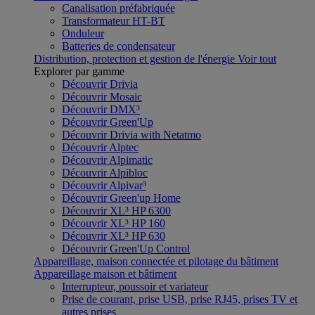
Canalisation préfabriquée
Transformateur HT-BT
Onduleur
Batteries de condensateur
Distribution, protection et gestion de l'énergie
Voir tout
Explorer par gamme
Découvrir Drivia
Découvrir Mosaic
Découvrir DMX³
Découvrir Green'Up
Découvrir Drivia with Netatmo
Découvrir Alptec
Découvrir Alpimatic
Découvrir Alpibloc
Découvrir Alpivar³
Découvrir Green'up Home
Découvrir XL³ HP 6300
Découvrir XL³ HP 160
Découvrir XL³ HP 630
Découvrir Green'Up Control
Appareillage, maison connectée et pilotage du bâtiment
Appareillage maison et bâtiment
Interrupteur, poussoir et variateur
Prise de courant, prise USB, prise RJ45, prises TV et
autres prises