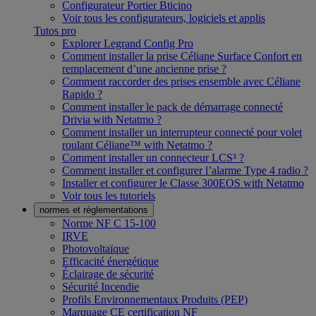
Configurateur Portier Bticino
Voir tous les configurateurs, logiciels et applis
Tutos pro
Explorer Legrand Config Pro
Comment installer la prise Céliane Surface Confort en
remplacement d’une ancienne prise ?
Comment raccorder des prises ensemble avec Céliane
Rapido ?
Comment installer le pack de démarrage connecté
Drivia with Netatmo ?
Comment installer un interrupteur connecté pour volet
roulant Céliane™ with Netatmo ?
Comment installer un connecteur LCS³ ?
Comment installer et configurer l’alarme Type 4 radio ?
Installer et configurer le Classe 300EOS with Netatmo
Voir tous les tutoriels
normes et réglementations
Norme NF C 15-100
IRVE
Photovoltaïque
Efficacité énergétique
Éclairage de sécurité
Sécurité Incendie
Profils Environnementaux Produits (PEP)
Marquage CE certification NF