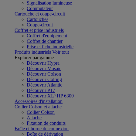
Signalisation lumineuse
Commutateur
Cartouche et coupe-circuit
Cartouches
Coupe-circuit
Coffret et prise industriels
Coffret d'équipement
Coffret de chantier
Prise et fiche industrielle
Produits industriels
Voir tout
Explorer par gamme
Découvrir Hypra
Découvrir Mosaic
Découvrir Colson
Découvrir Colring
Découvrir Atlantic
Découvrir P17
Découvrir XL³ HP 6300
Accessoires d'installation
Collier Colson et attache
Collier Colson
Attache
Fixation de conduits
Boîte et borne de connexion
Boîte de dérivation