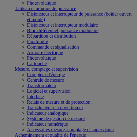
Photovoltaïque
Tableau et armoire de puissance
Disjoncteur et interrupteur de puissance (boîtier ouvert
et moulé)
Disjoncteur et interrupteur modulaire
Bloc différentiel puissance modulaire
Répartition et distribution
Parafoudre
Commande et signalisation
Armoire électrique
Photovoltaïque
Cartouche
Mesure, comptage et supervision
Compteur d'énergie
Centrale de mesure
Transformateur
Logiciel et supervision
Interface
Relais de mesure et de protection
Transducteur et convertisseur
Indicateur analogique
Système de gestion de mesure
Indicateur numérique
Accessoires mesure, comptage et supervision
Acheminement et qualité de l'énergie