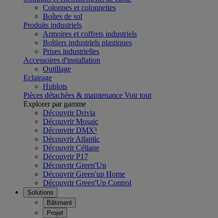
Colonnes et colonnettes
Boîtes de sol
Produits industriels
Armoires et coffrets industriels
Boîtiers industriels plastiques
Prises industrielles
Accessoires d'installation
Outillage
Eclairage
Hublots
Pièces détachées & maintenance
Voir tout
Explorer par gamme
Découvrir Drivia
Découvrir Mosaic
Découvrir DMX³
Découvrir Atlantic
Découvrir Céliane
Découvrir P17
Découvrir Green'Up
Découvrir Green'up Home
Découvrir Green'Up Control
Solutions
Bâtiment
Projet