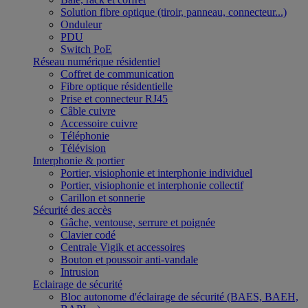
Solution fibre optique (tiroir, panneau, connecteur...)
Onduleur
PDU
Switch PoE
Réseau numérique résidentiel
Coffret de communication
Fibre optique résidentielle
Prise et connecteur RJ45
Câble cuivre
Accessoire cuivre
Téléphonie
Télévision
Interphonie & portier
Portier, visiophonie et interphonie individuel
Portier, visiophonie et interphonie collectif
Carillon et sonnerie
Sécurité des accès
Gâche, ventouse, serrure et poignée
Clavier codé
Centrale Vigik et accessoires
Bouton et poussoir anti-vandale
Intrusion
Eclairage de sécurité
Bloc autonome d'éclairage de sécurité (BAES, BAEH,