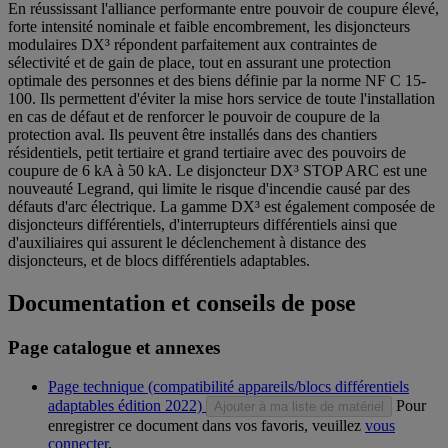
En réussissant l'alliance performante entre pouvoir de coupure élevé,
forte intensité nominale et faible encombrement, les disjoncteurs
modulaires DX³ répondent parfaitement aux contraintes de
sélectivité et de gain de place, tout en assurant une protection
optimale des personnes et des biens définie par la norme NF C 15-
100. Ils permettent d'éviter la mise hors service de toute l'installation
en cas de défaut et de renforcer le pouvoir de coupure de la
protection aval. Ils peuvent être installés dans des chantiers
résidentiels, petit tertiaire et grand tertiaire avec des pouvoirs de
coupure de 6 kA à 50 kA. Le disjoncteur DX³ STOP ARC est une
nouveauté Legrand, qui limite le risque d'incendie causé par des
défauts d'arc électrique. La gamme DX³ est également composée de
disjoncteurs différentiels, d'interrupteurs différentiels ainsi que
d'auxiliaires qui assurent le déclenchement à distance des
disjoncteurs, et de blocs différentiels adaptables.
Documentation et conseils de pose
Page catalogue et annexes
Page technique (compatibilité appareils/blocs différentiels
adaptables édition 2022)
Pour
Ajouter à ma liste de matériel
enregistrer ce document dans vos favoris, veuillez
vous
connecter
.