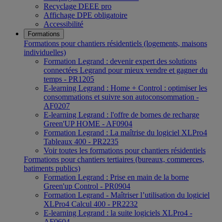
Recyclage DEEE pro
Affichage DPE obligatoire
Accessibilité
Formations
Formations pour chantiers résidentiels (logements, maisons
individuelles)
Formation Legrand : devenir expert des solutions
connectées Legrand pour mieux vendre et gagner du
temps - PR1205
E-learning Legrand : Home + Control : optimiser les
consommations et suivre son autoconsommation -
AF0207
E-learning Legrand : l'offre de bornes de recharge
Green'UP HOME - AF0904
Formation Legrand : La maîtrise du logiciel XLPro4
Tableaux 400 - PR2235
Voir toutes les formations pour chantiers résidentiels
Formations pour chantiers tertiaires (bureaux, commerces,
batiments publics)
Formation Legrand : Prise en main de la borne
Green'up Control - PR0904
Formation Legrand - Maîtriser l’utilisation du logiciel
XLPro4 Calcul 400 - PR2232
E-learning Legrand : la suite logiciels XLPro4 -
AF0604