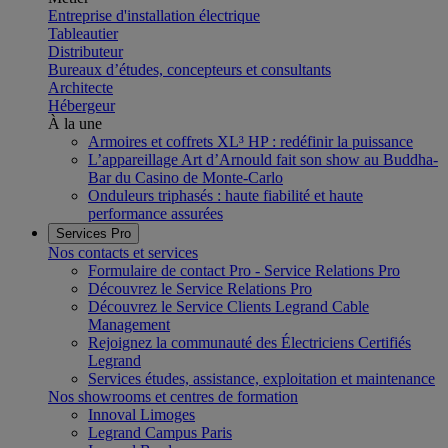
Entreprise d'installation électrique
Tableautier
Distributeur
Bureaux d’études, concepteurs et consultants
Architecte
Hébergeur
À la une
Armoires et coffrets XL³ HP : redéfinir la puissance
L’appareillage Art d’Arnould fait son show au Buddha-
Bar du Casino de Monte-Carlo
Onduleurs triphasés : haute fiabilité et haute
performance assurées
Services Pro
Nos contacts et services
Formulaire de contact Pro - Service Relations Pro
Découvrez le Service Relations Pro
Découvrez le Service Clients Legrand Cable
Management
Rejoignez la communauté des Électriciens Certifiés
Legrand
Services études, assistance, exploitation et maintenance
Nos showrooms et centres de formation
Innoval Limoges
Legrand Campus Paris