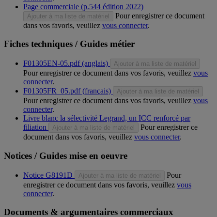
Page commerciale (p.544 édition 2022)
Pour enregistrer ce document
Ajouter à ma liste de matériel
dans vos favoris, veuillez
vous connecter
.
Fiches techniques / Guides métier
F01305EN-05.pdf (anglais)
Ajouter à ma liste de matériel
Pour enregistrer ce document dans vos favoris, veuillez
vous
connecter
.
F01305FR_05.pdf (français)
Ajouter à ma liste de matériel
Pour enregistrer ce document dans vos favoris, veuillez
vous
connecter
.
Livre blanc la sélectivité Legrand, un ICC renforcé par
filiation
Pour enregistrer ce
Ajouter à ma liste de matériel
document dans vos favoris, veuillez
vous connecter
.
Notices / Guides mise en oeuvre
Notice G8191D
Pour
Ajouter à ma liste de matériel
enregistrer ce document dans vos favoris, veuillez
vous
connecter
.
Documents & argumentaires commerciaux