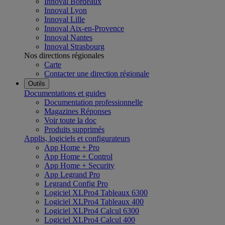
Innoval Bordeaux
Innoval Lyon
Innoval Lille
Innoval Aix-en-Provence
Innoval Nantes
Innoval Strasbourg
Nos directions régionales
Carte
Contacter une direction régionale
Outils
Documentations et guides
Documentation professionnelle
Magazines Réponses
Voir toute la doc
Produits supprimés
Applis, logiciels et configurateurs
App Home + Pro
App Home + Control
App Home + Security
App Legrand Pro
Legrand Config Pro
Logiciel XLPro4 Tableaux 6300
Logiciel XLPro4 Tableaux 400
Logiciel XLPro4 Calcul 6300
Logiciel XLPro4 Calcul 400