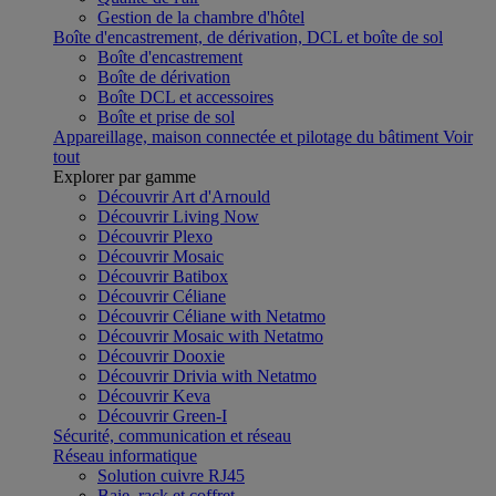
Gestion de la chambre d'hôtel
Boîte d'encastrement, de dérivation, DCL et boîte de sol
Boîte d'encastrement
Boîte de dérivation
Boîte DCL et accessoires
Boîte et prise de sol
Appareillage, maison connectée et pilotage du bâtiment
Voir
tout
Explorer par gamme
Découvrir Art d'Arnould
Découvrir Living Now
Découvrir Plexo
Découvrir Mosaic
Découvrir Batibox
Découvrir Céliane
Découvrir Céliane with Netatmo
Découvrir Mosaic with Netatmo
Découvrir Dooxie
Découvrir Drivia with Netatmo
Découvrir Keva
Découvrir Green-I
Sécurité, communication et réseau
Réseau informatique
Solution cuivre RJ45
Baie, rack et coffret