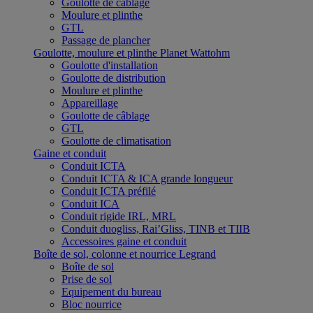
Goulotte de câblage
Moulure et plinthe
GTL
Passage de plancher
Goulotte, moulure et plinthe Planet Wattohm
Goulotte d'installation
Goulotte de distribution
Moulure et plinthe
Appareillage
Goulotte de câblage
GTL
Goulotte de climatisation
Gaine et conduit
Conduit ICTA
Conduit ICTA & ICA grande longueur
Conduit ICTA préfilé
Conduit ICA
Conduit rigide IRL, MRL
Conduit duogliss, Rai’Gliss, TINB et TIIB
Accessoires gaine et conduit
Boîte de sol, colonne et nourrice Legrand
Boîte de sol
Prise de sol
Equipement du bureau
Bloc nourrice