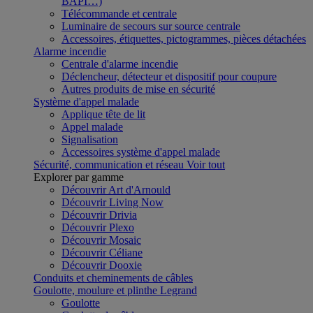
BAPI…)
Télécommande et centrale
Luminaire de secours sur source centrale
Accessoires, étiquettes, pictogrammes, pièces détachées
Alarme incendie
Centrale d'alarme incendie
Déclencheur, détecteur et dispositif pour coupure
Autres produits de mise en sécurité
Système d'appel malade
Applique tête de lit
Appel malade
Signalisation
Accessoires système d'appel malade
Sécurité, communication et réseau
Voir tout
Explorer par gamme
Découvrir Art d'Arnould
Découvrir Living Now
Découvrir Drivia
Découvrir Plexo
Découvrir Mosaic
Découvrir Céliane
Découvrir Dooxie
Conduits et cheminements de câbles
Goulotte, moulure et plinthe Legrand
Goulotte