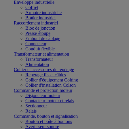
Enveloppe industrielle
Coffret
Armoire industrielle
Boîtier industriel
Raccordement industriel
Bloc de jonction
Presse-étoupe
Embout de câblage
Connecteur
Conduit flexible
Transformateur et alimentation
Transformateur
Alimentation
Collier et accessoires de repérage
Repérage fils et câbles
Collier d'équipement Colring
Collier d'installation Colson
Commande et protection moteur
Disjoncteur moteur
Contacteur moteur et relais
Sectionneur
Relais
Commande, bouton et signalisation
Bouton et boîte à boutons
Avertisseur sonore