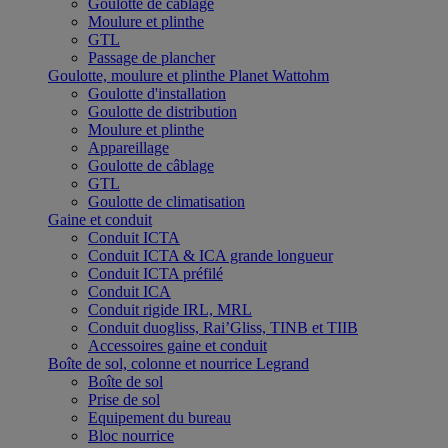
Goulotte de câblage
Moulure et plinthe
GTL
Passage de plancher
Goulotte, moulure et plinthe Planet Wattohm
Goulotte d'installation
Goulotte de distribution
Moulure et plinthe
Appareillage
Goulotte de câblage
GTL
Goulotte de climatisation
Gaine et conduit
Conduit ICTA
Conduit ICTA & ICA grande longueur
Conduit ICTA préfilé
Conduit ICA
Conduit rigide IRL, MRL
Conduit duogliss, Rai’Gliss, TINB et TIIB
Accessoires gaine et conduit
Boîte de sol, colonne et nourrice Legrand
Boîte de sol
Prise de sol
Equipement du bureau
Bloc nourrice