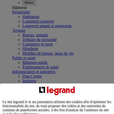
Métier
Bâtiment
Résidentiel
Habitation
Logement connecté
Logement adapté et autonomie
Tertiaire
Bureau, tertiaire
Tertiaire de proximité
Commerce et sport
Hôtellerie
Mobilier de bureau, lieux de vie
Public et santé
Bâtiment public
Établissement de santé
Infrastructures et industries
Data Center
Industrie
Infrastructures
À la une
Contrôler et planifier le fonctionnement des appareils
électriques avec le contacteur connecté
Le site legrand.fr et ses partenaires utilisent des cookies afin d'optimiser les
Répartir et optimiser son tableau électrique
fonctionnalités du site, de vous proposer des vidéos et des remontées de
Legrand Data Center Solutions : concentrer les
contenus de plateformes sociales, à des fins d'analyse de l'audience du site
expertises au service de vos performances