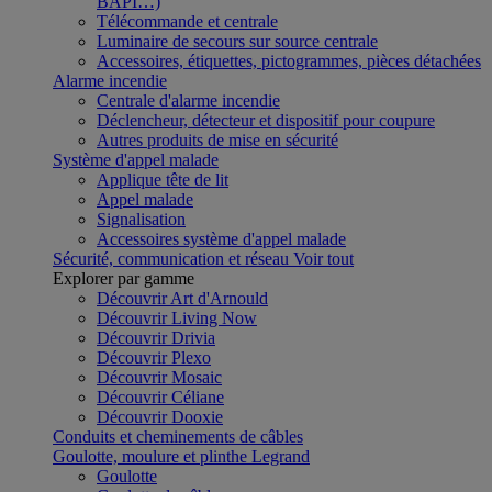
BAPI…)
Télécommande et centrale
Luminaire de secours sur source centrale
Accessoires, étiquettes, pictogrammes, pièces détachées
Alarme incendie
Centrale d'alarme incendie
Déclencheur, détecteur et dispositif pour coupure
Autres produits de mise en sécurité
Système d'appel malade
Applique tête de lit
Appel malade
Signalisation
Accessoires système d'appel malade
Sécurité, communication et réseau
Voir tout
Explorer par gamme
Découvrir Art d'Arnould
Découvrir Living Now
Découvrir Drivia
Découvrir Plexo
Découvrir Mosaic
Découvrir Céliane
Découvrir Dooxie
Conduits et cheminements de câbles
Goulotte, moulure et plinthe Legrand
Goulotte