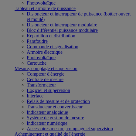
Photovoltaïque
Tableau et armoire de puissance
Disjoncteur et interrupteur de puissance (boîtier ouvert
et moulé)
Disjoncteur et interrupteur modulaire
Bloc différentiel puissance modulaire
Répartition et distribution
Parafoudre
Commande et signalisation
Armoire électrique
Photovoltaïque
Cartouche
Mesure, comptage et supervision
Compteur d'énergie
Centrale de mesure
Transformateur
Logiciel et supervision
Interface
Relais de mesure et de protection
Transducteur et convertisseur
Indicateur analogique
Système de gestion de mesure
Indicateur numérique
Accessoires mesure, comptage et supervision
Acheminement et qualité de l'énergie