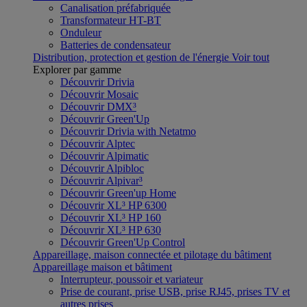
Canalisation préfabriquée
Transformateur HT-BT
Onduleur
Batteries de condensateur
Distribution, protection et gestion de l'énergie
Voir tout
Explorer par gamme
Découvrir Drivia
Découvrir Mosaic
Découvrir DMX³
Découvrir Green'Up
Découvrir Drivia with Netatmo
Découvrir Alptec
Découvrir Alpimatic
Découvrir Alpibloc
Découvrir Alpivar³
Découvrir Green'up Home
Découvrir XL³ HP 6300
Découvrir XL³ HP 160
Découvrir XL³ HP 630
Découvrir Green'Up Control
Appareillage, maison connectée et pilotage du bâtiment
Appareillage maison et bâtiment
Interrupteur, poussoir et variateur
Prise de courant, prise USB, prise RJ45, prises TV et
autres prises