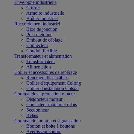
Enveloppe industrielle
Coffret
Armoire industrielle
Boîtier industriel
Raccordement industriel
Bloc de jonction
Presse-étoupe
Embout de câblage
Connecteur
Conduit flexible
Transformateur et alimentation
Transformateur
Alimentation
Collier et accessoires de repérage
Repérage fils et câbles
Collier d'équipement Colring
Collier d'installation Colson
Commande et protection moteur
Disjoncteur moteur
Contacteur moteur et relais
Sectionneur
Relais
Commande, bouton et signalisation
Bouton et boîte à boutons
Avertisseur sonore