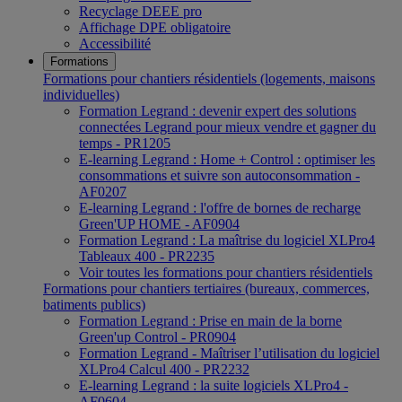
Recyclage DEEE pro
Affichage DPE obligatoire
Accessibilité
Formations
Formations pour chantiers résidentiels (logements, maisons
individuelles)
Formation Legrand : devenir expert des solutions
connectées Legrand pour mieux vendre et gagner du
temps - PR1205
E-learning Legrand : Home + Control : optimiser les
consommations et suivre son autoconsommation -
AF0207
E-learning Legrand : l'offre de bornes de recharge
Green'UP HOME - AF0904
Formation Legrand : La maîtrise du logiciel XLPro4
Tableaux 400 - PR2235
Voir toutes les formations pour chantiers résidentiels
Formations pour chantiers tertiaires (bureaux, commerces,
batiments publics)
Formation Legrand : Prise en main de la borne
Green'up Control - PR0904
Formation Legrand - Maîtriser l’utilisation du logiciel
XLPro4 Calcul 400 - PR2232
E-learning Legrand : la suite logiciels XLPro4 -
AF0604