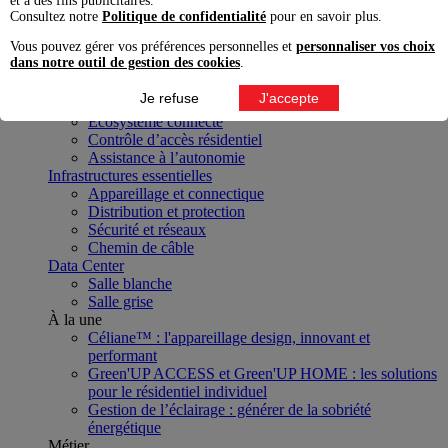
et à des fins publicitaires.
Projet
Consultez notre
Politique de confidentialité
pour en savoir plus.
Transition énergétique
Vous pouvez gérer vos préférences personnelles et
personnaliser vos choix
Mobilité électrique et énergies renouvelables
dans notre outil de gestion des cookies
.
Pilotage, efficacité et continuité énergétique
Distribution et puissance
Je refuse
J'accepte
Modes de vie numériques
Écosystème connecté
Contrôle d’accès résidentiel
Assistance à l’autonomie
Infrastructures essentielles
Appareillage et connectique
Distribution et protection
Sécurité et réseaux
Chemin de câble
Data Center
Salle blanche
Salle grise
À la une
Céliane™ : l'appareillage design, innovant et
performant
Green'UP ACCESS et Green'UP HOME : les solutions
pour le résidentiel individuel
Gestion de l’éclairage : générer de la sobriété
énergétique
Métier