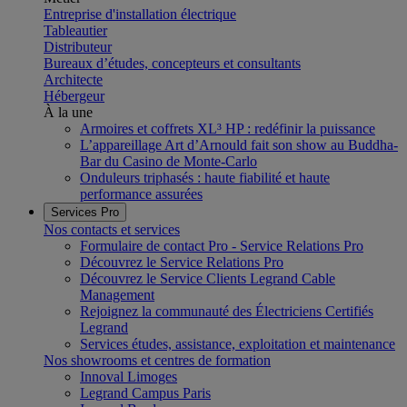
Entreprise d'installation électrique
Tableautier
Distributeur
Bureaux d’études, concepteurs et consultants
Architecte
Hébergeur
À la une
Armoires et coffrets XL³ HP : redéfinir la puissance
L’appareillage Art d’Arnould fait son show au Buddha-
Bar du Casino de Monte-Carlo
Onduleurs triphasés : haute fiabilité et haute
performance assurées
Services Pro
Nos contacts et services
Formulaire de contact Pro - Service Relations Pro
Découvrez le Service Relations Pro
Découvrez le Service Clients Legrand Cable
Management
Rejoignez la communauté des Électriciens Certifiés
Legrand
Services études, assistance, exploitation et maintenance
Nos showrooms et centres de formation
Innoval Limoges
Legrand Campus Paris