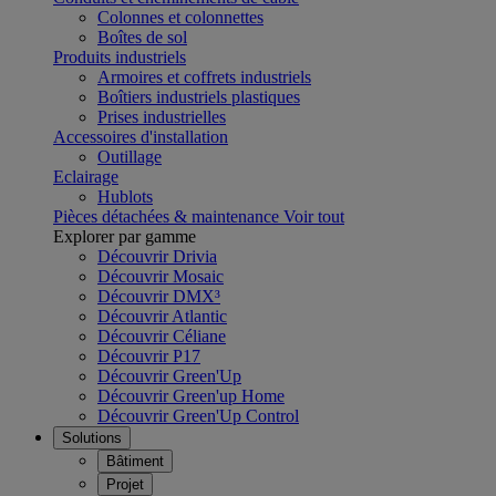
Colonnes et colonnettes
Boîtes de sol
Produits industriels
Armoires et coffrets industriels
Boîtiers industriels plastiques
Prises industrielles
Accessoires d'installation
Outillage
Eclairage
Hublots
Pièces détachées & maintenance
Voir tout
Explorer par gamme
Découvrir Drivia
Découvrir Mosaic
Découvrir DMX³
Découvrir Atlantic
Découvrir Céliane
Découvrir P17
Découvrir Green'Up
Découvrir Green'up Home
Découvrir Green'Up Control
Solutions
Bâtiment
Projet