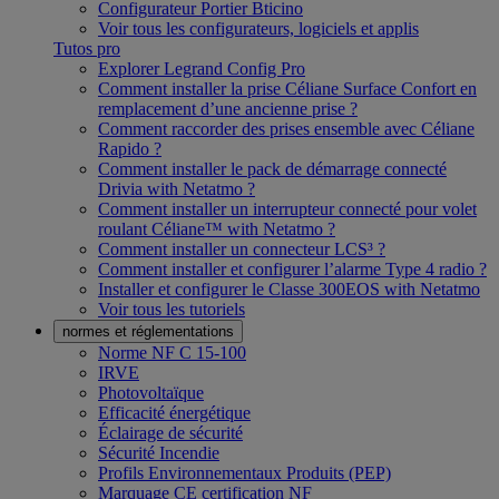
Configurateur Portier Bticino
Voir tous les configurateurs, logiciels et applis
Tutos pro
Explorer Legrand Config Pro
Comment installer la prise Céliane Surface Confort en
remplacement d’une ancienne prise ?
Comment raccorder des prises ensemble avec Céliane
Rapido ?
Comment installer le pack de démarrage connecté
Drivia with Netatmo ?
Comment installer un interrupteur connecté pour volet
roulant Céliane™ with Netatmo ?
Comment installer un connecteur LCS³ ?
Comment installer et configurer l’alarme Type 4 radio ?
Installer et configurer le Classe 300EOS with Netatmo
Voir tous les tutoriels
normes et réglementations
Norme NF C 15-100
IRVE
Photovoltaïque
Efficacité énergétique
Éclairage de sécurité
Sécurité Incendie
Profils Environnementaux Produits (PEP)
Marquage CE certification NF