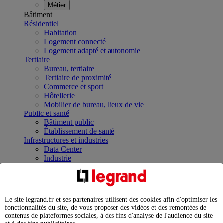
Métier
Bâtiment
Résidentiel
Habitation
Logement connecté
Logement adapté et autonomie
Tertiaire
Bureau, tertiaire
Tertiaire de proximité
Commerce et sport
Hôtellerie
Mobilier de bureau, lieux de vie
Public et santé
Bâtiment public
Établissement de santé
Infrastructures et industries
Data Center
Industrie
Infrastructures
À la une
Contrôler et planifier le fonctionnement des appareils
électriques avec le contacteur connecté
Le site legrand.fr et ses partenaires utilisent des cookies afin d'optimiser les
Répartir et optimiser son tableau électrique
fonctionnalités du site, de vous proposer des vidéos et des remontées de
Legrand Data Center Solutions : concentrer les
contenus de plateformes sociales, à des fins d'analyse de l'audience du site
expertises au service de vos performances