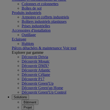
Colonnes et colonnettes
Boîtes de sol
Produits industriels
Armoires et coffrets industriels
Boîtiers industriels plastiques
Prises industrielles
Accessoires d'installation
Outillage
Eclairage
Hublots
Pièces détachées & maintenance
Voir tout
Explorer par gamme
Découvrir Drivia
Découvrir Mosaic
Découvrir DMX³
Découvrir Atlantic
Découvrir Céliane
Découvrir P17
Découvrir Green'Up
Découvrir Green'up Home
Découvrir Green'Up Control
Solutions
Bâtiment
Projet