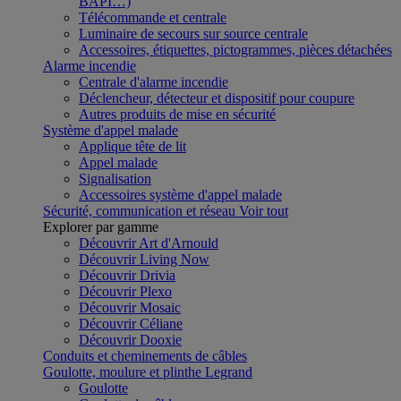
BAPI…)
Télécommande et centrale
Luminaire de secours sur source centrale
Accessoires, étiquettes, pictogrammes, pièces détachées
Alarme incendie
Centrale d'alarme incendie
Déclencheur, détecteur et dispositif pour coupure
Autres produits de mise en sécurité
Système d'appel malade
Applique tête de lit
Appel malade
Signalisation
Accessoires système d'appel malade
Sécurité, communication et réseau
Voir tout
Explorer par gamme
Découvrir Art d'Arnould
Découvrir Living Now
Découvrir Drivia
Découvrir Plexo
Découvrir Mosaic
Découvrir Céliane
Découvrir Dooxie
Conduits et cheminements de câbles
Goulotte, moulure et plinthe Legrand
Goulotte