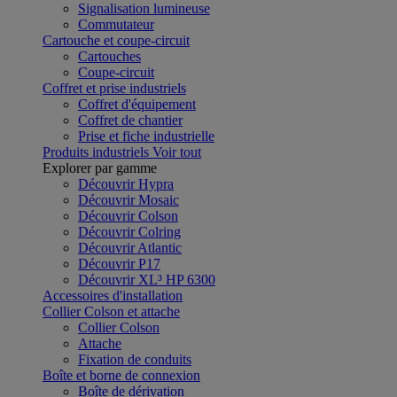
Signalisation lumineuse
Commutateur
Cartouche et coupe-circuit
Cartouches
Coupe-circuit
Coffret et prise industriels
Coffret d'équipement
Coffret de chantier
Prise et fiche industrielle
Produits industriels
Voir tout
Explorer par gamme
Découvrir Hypra
Découvrir Mosaic
Découvrir Colson
Découvrir Colring
Découvrir Atlantic
Découvrir P17
Découvrir XL³ HP 6300
Accessoires d'installation
Collier Colson et attache
Collier Colson
Attache
Fixation de conduits
Boîte et borne de connexion
Boîte de dérivation