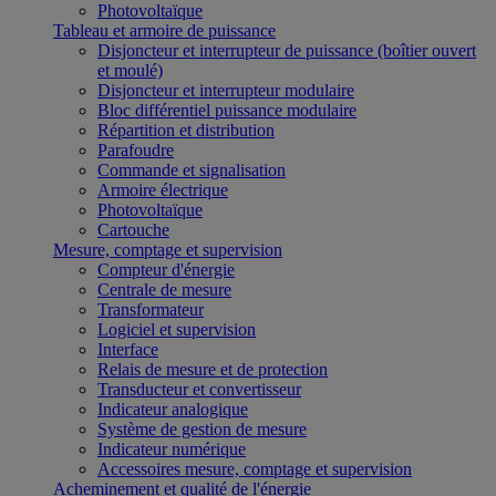
Photovoltaïque
Tableau et armoire de puissance
Disjoncteur et interrupteur de puissance (boîtier ouvert
et moulé)
Disjoncteur et interrupteur modulaire
Bloc différentiel puissance modulaire
Répartition et distribution
Parafoudre
Commande et signalisation
Armoire électrique
Photovoltaïque
Cartouche
Mesure, comptage et supervision
Compteur d'énergie
Centrale de mesure
Transformateur
Logiciel et supervision
Interface
Relais de mesure et de protection
Transducteur et convertisseur
Indicateur analogique
Système de gestion de mesure
Indicateur numérique
Accessoires mesure, comptage et supervision
Acheminement et qualité de l'énergie