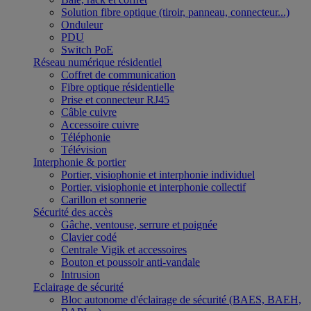
Solution fibre optique (tiroir, panneau, connecteur...)
Onduleur
PDU
Switch PoE
Réseau numérique résidentiel
Coffret de communication
Fibre optique résidentielle
Prise et connecteur RJ45
Câble cuivre
Accessoire cuivre
Téléphonie
Télévision
Interphonie & portier
Portier, visiophonie et interphonie individuel
Portier, visiophonie et interphonie collectif
Carillon et sonnerie
Sécurité des accès
Gâche, ventouse, serrure et poignée
Clavier codé
Centrale Vigik et accessoires
Bouton et poussoir anti-vandale
Intrusion
Eclairage de sécurité
Bloc autonome d'éclairage de sécurité (BAES, BAEH,