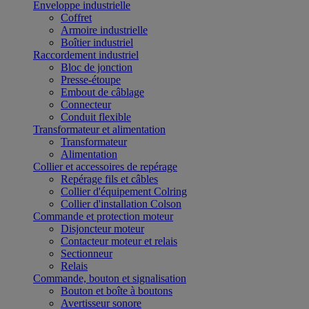
Enveloppe industrielle
Coffret
Armoire industrielle
Boîtier industriel
Raccordement industriel
Bloc de jonction
Presse-étoupe
Embout de câblage
Connecteur
Conduit flexible
Transformateur et alimentation
Transformateur
Alimentation
Collier et accessoires de repérage
Repérage fils et câbles
Collier d'équipement Colring
Collier d'installation Colson
Commande et protection moteur
Disjoncteur moteur
Contacteur moteur et relais
Sectionneur
Relais
Commande, bouton et signalisation
Bouton et boîte à boutons
Avertisseur sonore