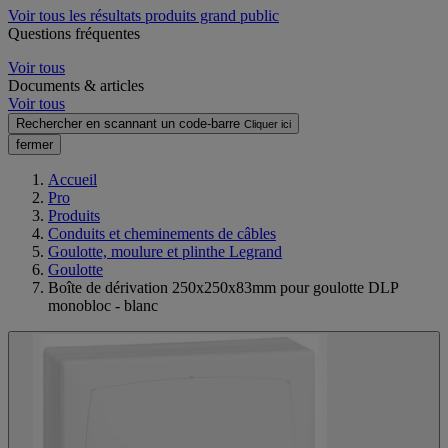
Voir tous les résultats produits grand public
Questions fréquentes
Voir tous
Documents & articles
Voir tous
Rechercher en scannant un code-barre
Cliquer ici
fermer
Accueil
Pro
Produits
Conduits et cheminements de câbles
Goulotte, moulure et plinthe Legrand
Goulotte
Boîte de dérivation 250x250x83mm pour goulotte DLP
monobloc - blanc