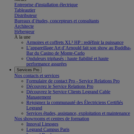
Entreprise d'installation électrique
Tableautier
Distributeur
Bureaux d’études, concepteurs et consultants
Architecte
Hébergeur
À la une
Armoires et coffrets XL³ HP : redéfinir la puissance
L’appareillage Art d’Arnould fait son show au Buddha-
Bar du Casino de Monte-Carlo
Onduleurs triphasés : haute fiabilité et haute
performance assurées
Services Pro
Nos contacts et services
Formulaire de contact Pro - Service Relations Pro
Découvrez le Service Relations Pro
Découvrez le Service Clients Legrand Cable
Management
Rejoignez la communauté des Électriciens Certifiés
Legrand
Services études, assistance, exploitation et maintenance
Nos showrooms et centres de formation
Innoval Limoges
Legrand Campus Paris