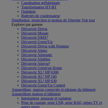
Canalisation préfabriquée
Transformateur HT-BT
Onduleur
Batteries de condensateur
Distribution, protection et gestion de l'énergie
Voir tout
Explorer par gamme
Découvrir Drivia
Découvrir Mosaic
Découvrir DMX³
Découvrir Green'Up
Découvrir Drivia with Netatmo
Découvrir Alptec
Découvrir Alpimatic
Découvrir Alpibloc
Découvrir Alpivar³
Découvrir Green'up Home
Découvrir XL³ HP 6300
Découvrir XL³ HP 160
Découvrir XL³ HP 630
Découvrir Green'Up Control
Appareillage, maison connectée et pilotage du bâtiment
Appareillage maison et bâtiment
Interrupteur, poussoir et variateur
Prise de courant, prise USB, prise RJ45, prises TV et
autres prises