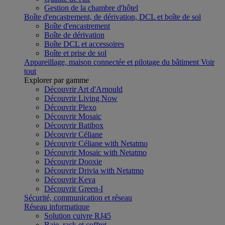
Gestion de la chambre d'hôtel
Boîte d'encastrement, de dérivation, DCL et boîte de sol
Boîte d'encastrement
Boîte de dérivation
Boîte DCL et accessoires
Boîte et prise de sol
Appareillage, maison connectée et pilotage du bâtiment
Voir
tout
Explorer par gamme
Découvrir Art d'Arnould
Découvrir Living Now
Découvrir Plexo
Découvrir Mosaic
Découvrir Batibox
Découvrir Céliane
Découvrir Céliane with Netatmo
Découvrir Mosaic with Netatmo
Découvrir Dooxie
Découvrir Drivia with Netatmo
Découvrir Keva
Découvrir Green-I
Sécurité, communication et réseau
Réseau informatique
Solution cuivre RJ45
Baie, rack et coffret