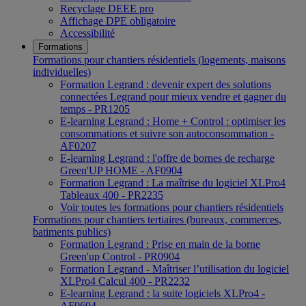
Recyclage DEEE pro
Affichage DPE obligatoire
Accessibilité
Formations
Formations pour chantiers résidentiels (logements, maisons
individuelles)
Formation Legrand : devenir expert des solutions
connectées Legrand pour mieux vendre et gagner du
temps - PR1205
E-learning Legrand : Home + Control : optimiser les
consommations et suivre son autoconsommation -
AF0207
E-learning Legrand : l'offre de bornes de recharge
Green'UP HOME - AF0904
Formation Legrand : La maîtrise du logiciel XLPro4
Tableaux 400 - PR2235
Voir toutes les formations pour chantiers résidentiels
Formations pour chantiers tertiaires (bureaux, commerces,
batiments publics)
Formation Legrand : Prise en main de la borne
Green'up Control - PR0904
Formation Legrand - Maîtriser l’utilisation du logiciel
XLPro4 Calcul 400 - PR2232
E-learning Legrand : la suite logiciels XLPro4 -
AF0604