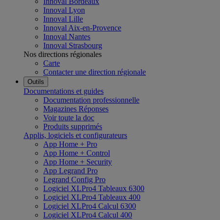
Innoval Bordeaux
Innoval Lyon
Innoval Lille
Innoval Aix-en-Provence
Innoval Nantes
Innoval Strasbourg
Nos directions régionales
Carte
Contacter une direction régionale
Outils
Documentations et guides
Documentation professionnelle
Magazines Réponses
Voir toute la doc
Produits supprimés
Applis, logiciels et configurateurs
App Home + Pro
App Home + Control
App Home + Security
App Legrand Pro
Legrand Config Pro
Logiciel XLPro4 Tableaux 6300
Logiciel XLPro4 Tableaux 400
Logiciel XLPro4 Calcul 6300
Logiciel XLPro4 Calcul 400