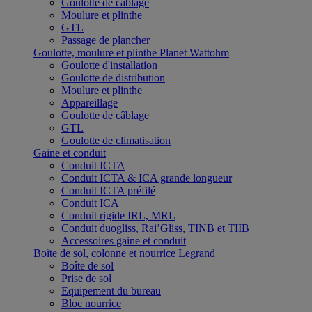
Goulotte de câblage
Moulure et plinthe
GTL
Passage de plancher
Goulotte, moulure et plinthe Planet Wattohm
Goulotte d'installation
Goulotte de distribution
Moulure et plinthe
Appareillage
Goulotte de câblage
GTL
Goulotte de climatisation
Gaine et conduit
Conduit ICTA
Conduit ICTA & ICA grande longueur
Conduit ICTA préfilé
Conduit ICA
Conduit rigide IRL, MRL
Conduit duogliss, Rai’Gliss, TINB et TIIB
Accessoires gaine et conduit
Boîte de sol, colonne et nourrice Legrand
Boîte de sol
Prise de sol
Equipement du bureau
Bloc nourrice