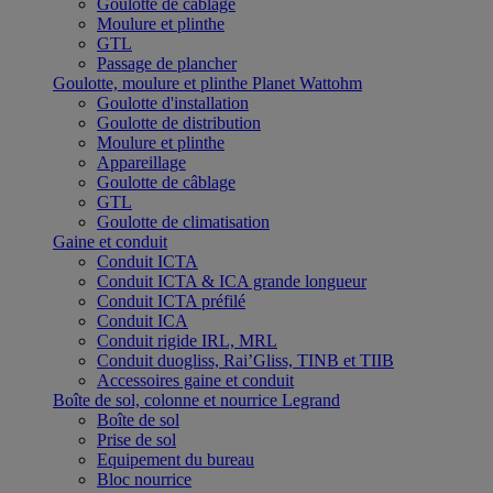
Goulotte de câblage
Moulure et plinthe
GTL
Passage de plancher
Goulotte, moulure et plinthe Planet Wattohm
Goulotte d'installation
Goulotte de distribution
Moulure et plinthe
Appareillage
Goulotte de câblage
GTL
Goulotte de climatisation
Gaine et conduit
Conduit ICTA
Conduit ICTA & ICA grande longueur
Conduit ICTA préfilé
Conduit ICA
Conduit rigide IRL, MRL
Conduit duogliss, Rai’Gliss, TINB et TIIB
Accessoires gaine et conduit
Boîte de sol, colonne et nourrice Legrand
Boîte de sol
Prise de sol
Equipement du bureau
Bloc nourrice