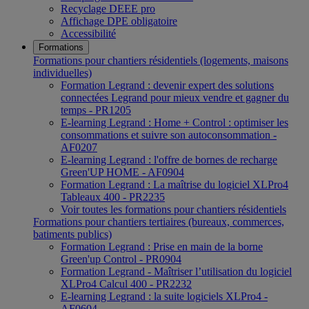
Recyclage DEEE pro
Affichage DPE obligatoire
Accessibilité
Formations
Formations pour chantiers résidentiels (logements, maisons
individuelles)
Formation Legrand : devenir expert des solutions
connectées Legrand pour mieux vendre et gagner du
temps - PR1205
E-learning Legrand : Home + Control : optimiser les
consommations et suivre son autoconsommation -
AF0207
E-learning Legrand : l'offre de bornes de recharge
Green'UP HOME - AF0904
Formation Legrand : La maîtrise du logiciel XLPro4
Tableaux 400 - PR2235
Voir toutes les formations pour chantiers résidentiels
Formations pour chantiers tertiaires (bureaux, commerces,
batiments publics)
Formation Legrand : Prise en main de la borne
Green'up Control - PR0904
Formation Legrand - Maîtriser l’utilisation du logiciel
XLPro4 Calcul 400 - PR2232
E-learning Legrand : la suite logiciels XLPro4 -
AF0604