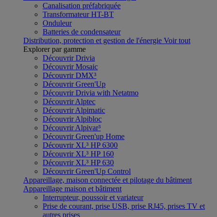
Canalisation préfabriquée
Transformateur HT-BT
Onduleur
Batteries de condensateur
Distribution, protection et gestion de l'énergie
Voir tout
Explorer par gamme
Découvrir Drivia
Découvrir Mosaic
Découvrir DMX³
Découvrir Green'Up
Découvrir Drivia with Netatmo
Découvrir Alptec
Découvrir Alpimatic
Découvrir Alpibloc
Découvrir Alpivar³
Découvrir Green'up Home
Découvrir XL³ HP 6300
Découvrir XL³ HP 160
Découvrir XL³ HP 630
Découvrir Green'Up Control
Appareillage, maison connectée et pilotage du bâtiment
Appareillage maison et bâtiment
Interrupteur, poussoir et variateur
Prise de courant, prise USB, prise RJ45, prises TV et
autres prises