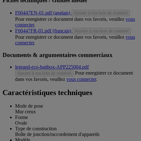
Fiches techniques / Guides métier
F00447EN-01.pdf (anglais)
Ajouter à ma liste de matériel
Pour enregistrer ce document dans vos favoris, veuillez
vous
connecter
.
F00447FR-01.pdf (français)
Ajouter à ma liste de matériel
Pour enregistrer ce document dans vos favoris, veuillez
vous
connecter
.
Documents & argumentaires commerciaux
legrand-eco-batibox-APP225004.pdf
Pour enregistrer ce document
Ajouter à ma liste de matériel
dans vos favoris, veuillez
vous connecter
.
Caractéristiques techniques
Mode de pose
Mur creux
Forme
Ovale
Type de construction
Boîte de jonction/raccordement d'appareils
Modèle