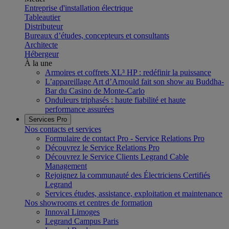
Entreprise d'installation électrique
Tableautier
Distributeur
Bureaux d’études, concepteurs et consultants
Architecte
Hébergeur
À la une
Armoires et coffrets XL³ HP : redéfinir la puissance
L’appareillage Art d’Arnould fait son show au Buddha-
Bar du Casino de Monte-Carlo
Onduleurs triphasés : haute fiabilité et haute
performance assurées
Services Pro
Nos contacts et services
Formulaire de contact Pro - Service Relations Pro
Découvrez le Service Relations Pro
Découvrez le Service Clients Legrand Cable
Management
Rejoignez la communauté des Électriciens Certifiés
Legrand
Services études, assistance, exploitation et maintenance
Nos showrooms et centres de formation
Innoval Limoges
Legrand Campus Paris