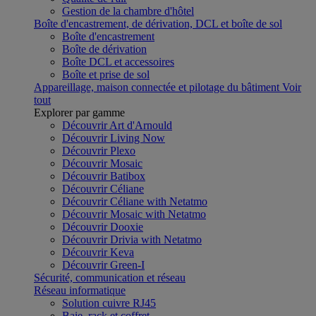
Gestion de la chambre d'hôtel
Boîte d'encastrement, de dérivation, DCL et boîte de sol
Boîte d'encastrement
Boîte de dérivation
Boîte DCL et accessoires
Boîte et prise de sol
Appareillage, maison connectée et pilotage du bâtiment
Voir
tout
Explorer par gamme
Découvrir Art d'Arnould
Découvrir Living Now
Découvrir Plexo
Découvrir Mosaic
Découvrir Batibox
Découvrir Céliane
Découvrir Céliane with Netatmo
Découvrir Mosaic with Netatmo
Découvrir Dooxie
Découvrir Drivia with Netatmo
Découvrir Keva
Découvrir Green-I
Sécurité, communication et réseau
Réseau informatique
Solution cuivre RJ45
Baie, rack et coffret