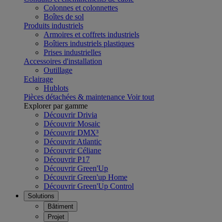
Colonnes et colonnettes
Boîtes de sol
Produits industriels
Armoires et coffrets industriels
Boîtiers industriels plastiques
Prises industrielles
Accessoires d'installation
Outillage
Eclairage
Hublots
Pièces détachées & maintenance
Voir tout
Explorer par gamme
Découvrir Drivia
Découvrir Mosaic
Découvrir DMX³
Découvrir Atlantic
Découvrir Céliane
Découvrir P17
Découvrir Green'Up
Découvrir Green'up Home
Découvrir Green'Up Control
Solutions
Bâtiment
Projet