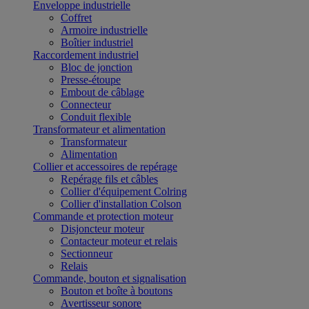
Enveloppe industrielle
Coffret
Armoire industrielle
Boîtier industriel
Raccordement industriel
Bloc de jonction
Presse-étoupe
Embout de câblage
Connecteur
Conduit flexible
Transformateur et alimentation
Transformateur
Alimentation
Collier et accessoires de repérage
Repérage fils et câbles
Collier d'équipement Colring
Collier d'installation Colson
Commande et protection moteur
Disjoncteur moteur
Contacteur moteur et relais
Sectionneur
Relais
Commande, bouton et signalisation
Bouton et boîte à boutons
Avertisseur sonore