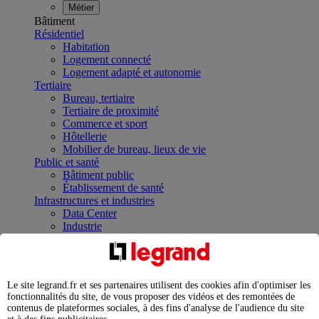
Métier
Bâtiment
Résidentiel
Habitation
Logement connecté
Logement adapté et autonomie
Tertiaire
Bureau, tertiaire
Tertiaire de proximité
Commerce et sport
Hôtellerie
Mobilier de bureau, lieux de vie
Public et santé
Bâtiment public
Établissement de santé
Infrastructures et industries
Data Center
Industrie
Infrastructures
À la une
Contrôler et planifier le fonctionnement des appareils
électriques avec le contacteur connecté
Le site legrand.fr et ses partenaires utilisent des cookies afin d'optimiser les
Répartir et optimiser son tableau électrique
fonctionnalités du site, de vous proposer des vidéos et des remontées de
Legrand Data Center Solutions : concentrer les
contenus de plateformes sociales, à des fins d'analyse de l'audience du site
expertises au service de vos performances