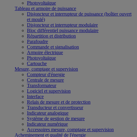
Photovoltaïque
Tableau et armoire de puissance
Disjoncteur et interrupteur de puissance (boîtier ouvert
et moulé)
Disjoncteur et interrupteur modulaire
Bloc différentiel puissance modulaire
Répartition et distribution
Parafoudre
Commande et signalisation
Armoire électrique
Photovoltaïque
Cartouche
Mesure, comptage et supervision
Compteur d'énergie
Centrale de mesure
Transformateur
Logiciel et supervision
Interface
Relais de mesure et de protection
Transducteur et convertisseur
Indicateur analogique
Système de gestion de mesure
Indicateur numérique
Accessoires mesure, comptage et supervision
Acheminement et qualité de l'énergie