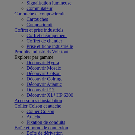
Signalisation lumineuse
Commutateur
Cartouche et coupe-circuit
Cartouches
Coupe-circuit
Coffret et prise industriels
Coffret d'équipement
Coffret de chantier
Prise et fiche industrielle
Produits industriels
Voir tout
Explorer par gamme
Découvrir Hypra
Découvrir Mosaic
Découvrir Colson
Découvrir Colring
Découvrir Atlantic
Découvrir P17
Découvrir XL³ HP 6300
Accessoires d'installation
Collier Colson et attache
Collier Colson
Attache
Fixation de conduits
Boîte et borne de connexion
Boîte de dérivation