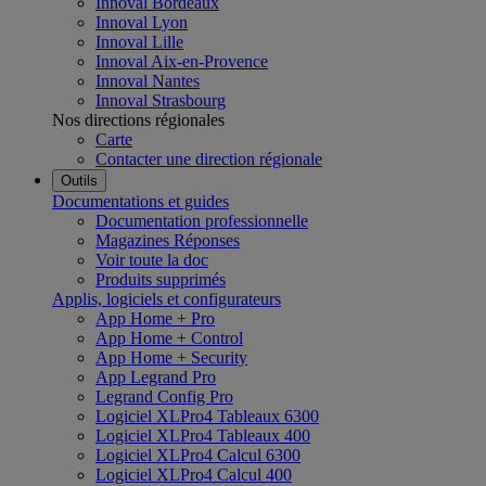
Innoval Bordeaux
Innoval Lyon
Innoval Lille
Innoval Aix-en-Provence
Innoval Nantes
Innoval Strasbourg
Nos directions régionales
Carte
Contacter une direction régionale
Outils
Documentations et guides
Documentation professionnelle
Magazines Réponses
Voir toute la doc
Produits supprimés
Applis, logiciels et configurateurs
App Home + Pro
App Home + Control
App Home + Security
App Legrand Pro
Legrand Config Pro
Logiciel XLPro4 Tableaux 6300
Logiciel XLPro4 Tableaux 400
Logiciel XLPro4 Calcul 6300
Logiciel XLPro4 Calcul 400