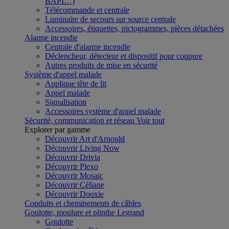
BAPI…)
Télécommande et centrale
Luminaire de secours sur source centrale
Accessoires, étiquettes, pictogrammes, pièces détachées
Alarme incendie
Centrale d'alarme incendie
Déclencheur, détecteur et dispositif pour coupure
Autres produits de mise en sécurité
Système d'appel malade
Applique tête de lit
Appel malade
Signalisation
Accessoires système d'appel malade
Sécurité, communication et réseau
Voir tout
Explorer par gamme
Découvrir Art d'Arnould
Découvrir Living Now
Découvrir Drivia
Découvrir Plexo
Découvrir Mosaic
Découvrir Céliane
Découvrir Dooxie
Conduits et cheminements de câbles
Goulotte, moulure et plinthe Legrand
Goulotte