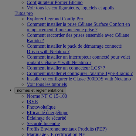
Configurateur Portier Bticino
Voir tous les configurateurs, logiciels et applis
Tutos pro
Explorer Legrand Config Pro
Comment installer la prise Céliane Surface Confort en
remplacement d’une ancienne prise ?
Comment raccorder des prises ensemble avec Céliane
Rapido ?
Comment installer le pack de démarrage connecté
Drivia with Netatmo ?
Comment installer un interrupteur connecté pour volet
roulant Céliane™ with Netatmo ?
Comment installer un connecteur LCS³ ?
Comment installer et configurer l’alarme Type 4 radio ?
Installer et configurer le Classe 300EOS with Netatmo
Voir tous les tutoriels
normes et réglementations
Norme NF C 15-100
IRVE
Photovoltaïque
Efficacité énergétique
Éclairage de sécurité
Sécurité Incendie
Profils Environnementaux Produits (PEP)
Marquage CE certification NF