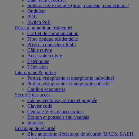
Solution fibre optique (tiroir, panneau, connecteur...)
Onduleur
PDU
Switch PoE
Réseau numérique résidentiel
Coffret de communication
Fibre optique résidentielle
Prise et connecteur RJ45
Câble cuivre
Accessoire cuivre
Téléphonie
Télévision
Interphonie & portier
Portier, visiophonie et interphonie individuel
Portier, visiophonie et interphonie collectif
Carillon et sonnerie
Sécurité des accès
Gâche, ventouse, serrure et poignée
Clavier codé
Centrale Vigik et accessoires
Bouton et poussoir anti-vandale
Intrusion
Eclairage de sécurité
Bloc autonome d'éclairage de sécurité (BAES, BAEH,