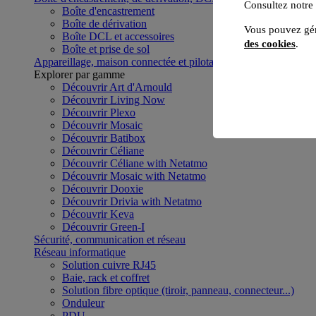
Consultez notre
Boîte d'encastrement
Boîte de dérivation
Vous pouvez gér
Boîte DCL et accessoires
des cookies
.
Boîte et prise de sol
Appareillage, maison connectée et pilotage du bâtiment
Voir to
Explorer par gamme
Découvrir Art d'Arnould
Découvrir Living Now
Découvrir Plexo
Découvrir Mosaic
Découvrir Batibox
Découvrir Céliane
Découvrir Céliane with Netatmo
Découvrir Mosaic with Netatmo
Découvrir Dooxie
Découvrir Drivia with Netatmo
Découvrir Keva
Découvrir Green-I
Sécurité, communication et réseau
Réseau informatique
Solution cuivre RJ45
Baie, rack et coffret
Solution fibre optique (tiroir, panneau, connecteur...)
Onduleur
PDU