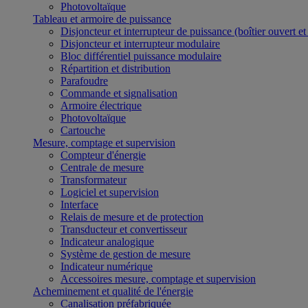
Photovoltaïque
Tableau et armoire de puissance
Disjoncteur et interrupteur de puissance (boîtier ouvert e
Disjoncteur et interrupteur modulaire
Bloc différentiel puissance modulaire
Répartition et distribution
Parafoudre
Commande et signalisation
Armoire électrique
Photovoltaïque
Cartouche
Mesure, comptage et supervision
Compteur d'énergie
Centrale de mesure
Transformateur
Logiciel et supervision
Interface
Relais de mesure et de protection
Transducteur et convertisseur
Indicateur analogique
Système de gestion de mesure
Indicateur numérique
Accessoires mesure, comptage et supervision
Acheminement et qualité de l'énergie
Canalisation préfabriquée