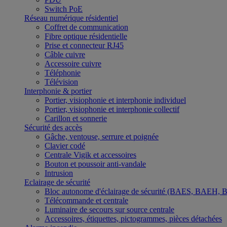
Switch PoE
Réseau numérique résidentiel
Coffret de communication
Fibre optique résidentielle
Prise et connecteur RJ45
Câble cuivre
Accessoire cuivre
Téléphonie
Télévision
Interphonie & portier
Portier, visiophonie et interphonie individuel
Portier, visiophonie et interphonie collectif
Carillon et sonnerie
Sécurité des accès
Gâche, ventouse, serrure et poignée
Clavier codé
Centrale Vigik et accessoires
Bouton et poussoir anti-vandale
Intrusion
Eclairage de sécurité
Bloc autonome d'éclairage de sécurité (BAES, BAEH,
Télécommande et centrale
Luminaire de secours sur source centrale
Accessoires, étiquettes, pictogrammes, pièces détachées