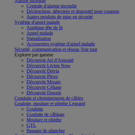
Alarme incendie
Centrale d'alarme incendie
Déclencheur, détecteur et dispositif pour coupure
Autres produits de mise en sécurité
Système d'appel malade
Applique tête de lit
Appel malade
Signalisation
Accessoires système d'appel malade
Sécurité, communication et réseau
Voir tout
Explorer par gamme
Découvrir Art d'Arnould
Découvrir Living Now
Découvrir Drivia
Découvrir Plexo
Découvrir Mosaic
Découvrir Céliane
Découvrir Dooxie
Conduits et cheminements de câbles
Goulotte, moulure et plinthe Legrand
Goulotte
Goulotte de câblage
Moulure et plinthe
GTL
Passage de plancher