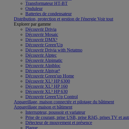
Transformateur HT-BT
Onduleur
Batteries de condensateur
Distribution, protection et gestion de l'énergie
Voir tout
Explorer par gamme
Découvrir Drivia
Découvrir Mosaic
Découvrir DMX³
Découvrir Green'Up
Découvrir Drivia with Netatmo
Découvrir Alptec
Découvrir Alpimatic
Découvrir Alpibloc
Découvrir Alpivar³
Découvrir Green'up Home
Découvrir XL³ HP 6300
Découvrir XL³ HP 160
Découvrir XL³ HP 630
Découvrir Green'Up Control
Appareillage, maison connectée et pilotage du bâtiment
Appareillage maison et bâtiment
Interrupteur, poussoir et variateur
Prise de courant, prise USB, prise RJ45, prises TV et aut
Détecteur de mouvement et présence
Plaque