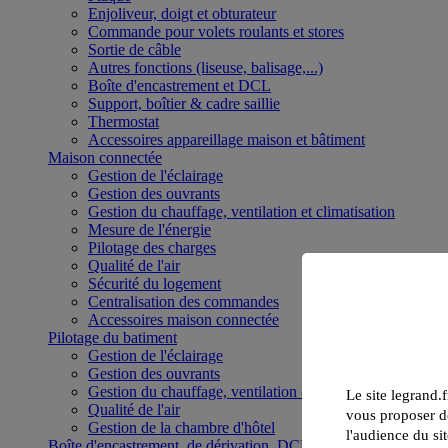
Enjoliveur, doigt et obturateur
Commande pour volets roulants et stores
Sortie de câble
Autres fonctions (liseuse, balisage,...)
Boîte d'encastrement et DCL
Support, boîtier & cadre saillie
Thermostat
Accessoires appareillage maison et bâtiment
Maison connectée
Gestion de l'éclairage
Gestion des ouvrants
Gestion du chauffage, ventilation et climatisation
Mesure de l'énergie
Pilotage des charges
Qualité de l'air
Sécurité du logement
Centralisation des commandes
Accessoires maison connectée
Pilotage du batiment
Gestion de l'éclairage
Gestion des ouvrants
Gestion du chauffage, ventilation et climatisation
Le site legrand.f
Qualité de l'air
vous proposer de
Gestion de la chambre d'hôtel
l'audience du sit
Boîte d'encastrement, de dérivation, DCL et boîte de sol