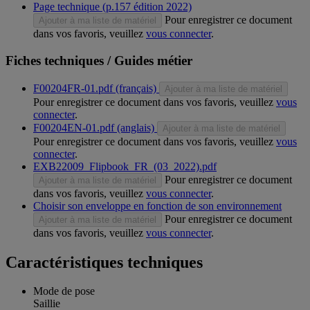
Page technique (p.157 édition 2022)
Pour enregistrer ce document
Ajouter à ma liste de matériel
dans vos favoris, veuillez
vous connecter
.
Fiches techniques / Guides métier
F00204FR-01.pdf (français)
Ajouter à ma liste de matériel
Pour enregistrer ce document dans vos favoris, veuillez
vous
connecter
.
F00204EN-01.pdf (anglais)
Ajouter à ma liste de matériel
Pour enregistrer ce document dans vos favoris, veuillez
vous
connecter
.
EXB22009_Flipbook_FR_(03_2022).pdf
Pour enregistrer ce document
Ajouter à ma liste de matériel
dans vos favoris, veuillez
vous connecter
.
Choisir son enveloppe en fonction de son environnement
Pour enregistrer ce document
Ajouter à ma liste de matériel
dans vos favoris, veuillez
vous connecter
.
Caractéristiques techniques
Mode de pose
Saillie