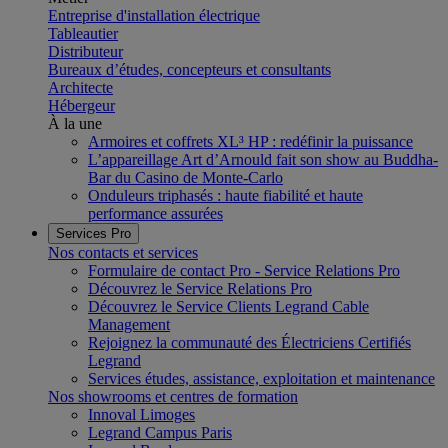
Entreprise d'installation électrique
Tableautier
Distributeur
Bureaux d’études, concepteurs et consultants
Architecte
Hébergeur
À la une
Armoires et coffrets XL³ HP : redéfinir la puissance
L’appareillage Art d’Arnould fait son show au Buddha-
Bar du Casino de Monte-Carlo
Onduleurs triphasés : haute fiabilité et haute
performance assurées
Services Pro
Nos contacts et services
Formulaire de contact Pro - Service Relations Pro
Découvrez le Service Relations Pro
Découvrez le Service Clients Legrand Cable
Management
Rejoignez la communauté des Électriciens Certifiés
Legrand
Services études, assistance, exploitation et maintenance
Nos showrooms et centres de formation
Innoval Limoges
Legrand Campus Paris