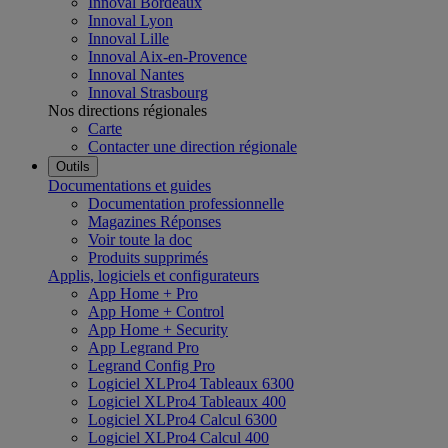
Innoval Bordeaux
Innoval Lyon
Innoval Lille
Innoval Aix-en-Provence
Innoval Nantes
Innoval Strasbourg
Nos directions régionales
Carte
Contacter une direction régionale
Outils
Documentations et guides
Documentation professionnelle
Magazines Réponses
Voir toute la doc
Produits supprimés
Applis, logiciels et configurateurs
App Home + Pro
App Home + Control
App Home + Security
App Legrand Pro
Legrand Config Pro
Logiciel XLPro4 Tableaux 6300
Logiciel XLPro4 Tableaux 400
Logiciel XLPro4 Calcul 6300
Logiciel XLPro4 Calcul 400