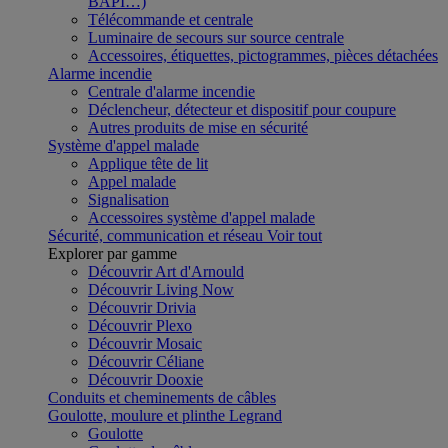
BAPI…)
Télécommande et centrale
Luminaire de secours sur source centrale
Accessoires, étiquettes, pictogrammes, pièces détachées
Alarme incendie
Centrale d'alarme incendie
Déclencheur, détecteur et dispositif pour coupure
Autres produits de mise en sécurité
Système d'appel malade
Applique tête de lit
Appel malade
Signalisation
Accessoires système d'appel malade
Sécurité, communication et réseau
Voir tout
Explorer par gamme
Découvrir Art d'Arnould
Découvrir Living Now
Découvrir Drivia
Découvrir Plexo
Découvrir Mosaic
Découvrir Céliane
Découvrir Dooxie
Conduits et cheminements de câbles
Goulotte, moulure et plinthe Legrand
Goulotte