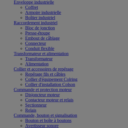
Enveloppe industrielle
Coffret
Armoire industrielle
Boîtier industriel
Raccordement industriel
Bloc de jonction
Presse-étoupe
Embout de câblage
Connecteur
Conduit flexible
Transformateur et alimentation
Transformateur
Alimentation
Collier et accessoires de repérage
Repérage fils et câbles
Collier d'équipement Colring
Collier d'installation Colson
Commande et protection moteur
Disjoncteur moteur
Contacteur moteur et relais
Sectionneur
Relais
Commande, bouton et signalisation
Bouton et boîte à boutons
Avertisseur sonore