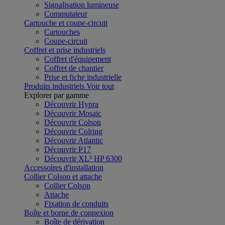
Signalisation lumineuse
Commutateur
Cartouche et coupe-circuit
Cartouches
Coupe-circuit
Coffret et prise industriels
Coffret d'équipement
Coffret de chantier
Prise et fiche industrielle
Produits industriels
Voir tout
Explorer par gamme
Découvrir Hypra
Découvrir Mosaic
Découvrir Colson
Découvrir Colring
Découvrir Atlantic
Découvrir P17
Découvrir XL³ HP 6300
Accessoires d'installation
Collier Colson et attache
Collier Colson
Attache
Fixation de conduits
Boîte et borne de connexion
Boîte de dérivation