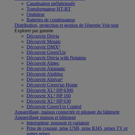
Canalisation préfabriquée
Transformateur HT-BT
Onduleur
Batteries de condensateur
Distribution, protection et gestion de l'énergie
Voir tout
Explorer par gamme
Découvrir Drivia
Découvrir Mosaic
Découvrir DMX³
Découvrir Green'Up
Découvrir Drivia with Netatmo
Découvrir Alptec
Découvrir Alpimatic
Découvrir Alpibloc
Découvrir Alpivar³
Découvrir Green'up Home
Découvrir XL³ HP 6300
Découvrir XL³ HP 160
Découvrir XL³ HP 630
Découvrir Green'Up Control
Appareillage, maison connectée et pilotage du bâtiment
Appareillage maison et bâtiment
Interrupteur, poussoir et variateur
Prise de courant, prise USB, prise RJ45, prises TV et
autres prises