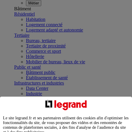
Métier
Bâtiment
Résidentiel
Habitation
Logement connecté
Logement adapté et autonomie
Tertiaire
Bureau, tertiaire
Tertiaire de proximité
Commerce et sport
Hôtellerie
Mobilier de bureau, lieux de vie
Public et santé
Bâtiment public
Établissement de santé
Infrastructures et industries
Data Center
Industrie
Infrastructures
À la une
Contrôler et planifier le fonctionnement des appareils
électriques avec le contacteur connecté
Le site legrand.fr et ses partenaires utilisent des cookies afin d'optimiser les
Répartir et optimiser son tableau électrique
fonctionnalités du site, de vous proposer des vidéos et des remontées de
Legrand Data Center Solutions : concentrer les
contenus de plateformes sociales, à des fins d'analyse de l'audience du site
expertises au service de vos performances