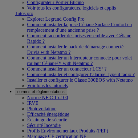
Configurateur Portier Bticino
Voir tous les configurateurs, logiciels et applis
Tutos pro
Explorer Legrand Config Pro
Comment installer la prise Céliane Surface Confort en
remplacement d’une ancienne prise ?
Comment raccorder des prises ensemble avec Céliane
Rapido ?
Comment installer le pack de démarrage connecté
Drivia with Netatmo ?
Comment installer un interrupteur connecté pour volet
roulant Céliane™ with Netatmo ?
Comment installer un connecteur LCS³ ?
Comment installer et configurer l’alarme Type 4 radio ?
Installer et configurer le Classe 300EOS with Netatmo
Voir tous les tutoriels
normes et réglementations
Norme NF C 15-100
IRVE
Photovoltaïque
Efficacité énergétique
Éclairage de sécurité
Sécurité Incendie
Profils Environnementaux Produits (PEP)
Marquage CE certification NF