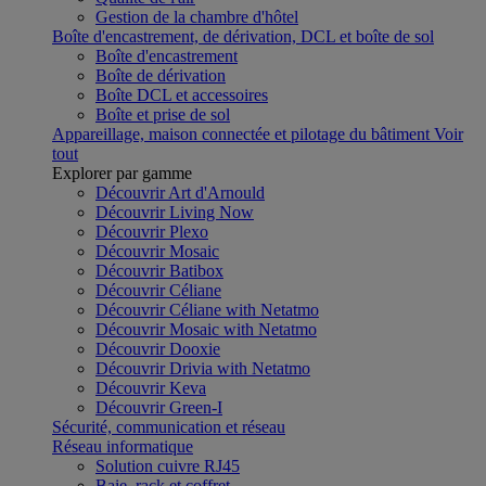
Gestion de la chambre d'hôtel
Boîte d'encastrement, de dérivation, DCL et boîte de sol
Boîte d'encastrement
Boîte de dérivation
Boîte DCL et accessoires
Boîte et prise de sol
Appareillage, maison connectée et pilotage du bâtiment
Voir
tout
Explorer par gamme
Découvrir Art d'Arnould
Découvrir Living Now
Découvrir Plexo
Découvrir Mosaic
Découvrir Batibox
Découvrir Céliane
Découvrir Céliane with Netatmo
Découvrir Mosaic with Netatmo
Découvrir Dooxie
Découvrir Drivia with Netatmo
Découvrir Keva
Découvrir Green-I
Sécurité, communication et réseau
Réseau informatique
Solution cuivre RJ45
Baie, rack et coffret