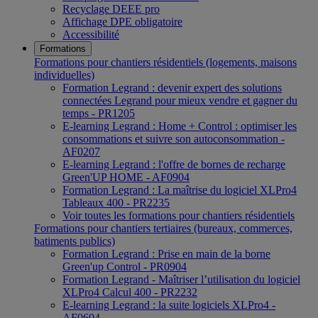
Recyclage DEEE pro
Affichage DPE obligatoire
Accessibilité
Formations
Formations pour chantiers résidentiels (logements, maisons
individuelles)
Formation Legrand : devenir expert des solutions
connectées Legrand pour mieux vendre et gagner du
temps - PR1205
E-learning Legrand : Home + Control : optimiser les
consommations et suivre son autoconsommation -
AF0207
E-learning Legrand : l'offre de bornes de recharge
Green'UP HOME - AF0904
Formation Legrand : La maîtrise du logiciel XLPro4
Tableaux 400 - PR2235
Voir toutes les formations pour chantiers résidentiels
Formations pour chantiers tertiaires (bureaux, commerces,
batiments publics)
Formation Legrand : Prise en main de la borne
Green'up Control - PR0904
Formation Legrand - Maîtriser l’utilisation du logiciel
XLPro4 Calcul 400 - PR2232
E-learning Legrand : la suite logiciels XLPro4 -
AF0604