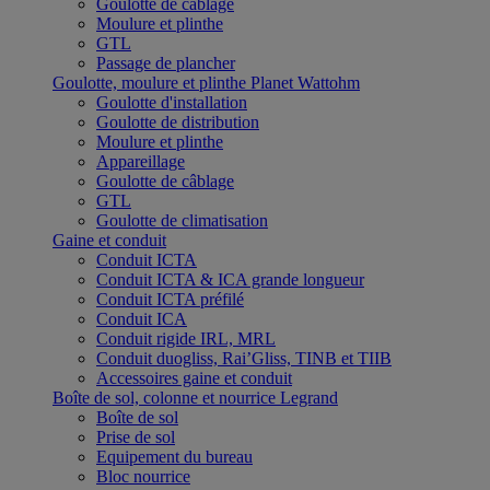
Goulotte de câblage
Moulure et plinthe
GTL
Passage de plancher
Goulotte, moulure et plinthe Planet Wattohm
Goulotte d'installation
Goulotte de distribution
Moulure et plinthe
Appareillage
Goulotte de câblage
GTL
Goulotte de climatisation
Gaine et conduit
Conduit ICTA
Conduit ICTA & ICA grande longueur
Conduit ICTA préfilé
Conduit ICA
Conduit rigide IRL, MRL
Conduit duogliss, Rai’Gliss, TINB et TIIB
Accessoires gaine et conduit
Boîte de sol, colonne et nourrice Legrand
Boîte de sol
Prise de sol
Equipement du bureau
Bloc nourrice