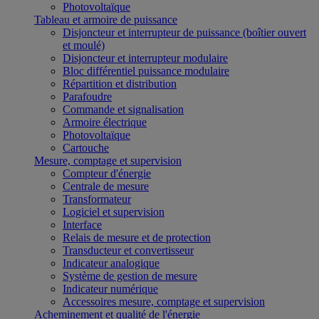
Photovoltaïque
Tableau et armoire de puissance
Disjoncteur et interrupteur de puissance (boîtier ouvert
et moulé)
Disjoncteur et interrupteur modulaire
Bloc différentiel puissance modulaire
Répartition et distribution
Parafoudre
Commande et signalisation
Armoire électrique
Photovoltaïque
Cartouche
Mesure, comptage et supervision
Compteur d'énergie
Centrale de mesure
Transformateur
Logiciel et supervision
Interface
Relais de mesure et de protection
Transducteur et convertisseur
Indicateur analogique
Système de gestion de mesure
Indicateur numérique
Accessoires mesure, comptage et supervision
Acheminement et qualité de l'énergie