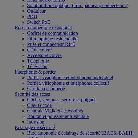
Solution fibre optique (tiroir, panneau, connecteur...)
Onduleur
PDU
Switch PoE
Réseau numérique résidentiel
Coffret de communication
Fibre optique résidentielle
Prise et connecteur RJ45
Câble cuivre
Accessoire cuivre
Téléphonie
Télévision
Interphonie & portier
Portier, visiophonie et interphonie individuel
Portier, visiophonie et interphonie collectif
Carillon et sonnerie
Sécurité des accès
Gâche, ventouse, serrure et poignée
Clavier codé
Centrale Vigik et accessoires
Bouton et poussoir anti-vandale
Intrusion
Eclairage de sécurité
Bloc autonome d'éclairage de sécurité (BAES, BAEH,