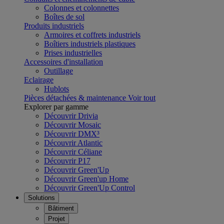
Colonnes et colonnettes
Boîtes de sol
Produits industriels
Armoires et coffrets industriels
Boîtiers industriels plastiques
Prises industrielles
Accessoires d'installation
Outillage
Eclairage
Hublots
Pièces détachées & maintenance
Voir tout
Explorer par gamme
Découvrir Drivia
Découvrir Mosaic
Découvrir DMX³
Découvrir Atlantic
Découvrir Céliane
Découvrir P17
Découvrir Green'Up
Découvrir Green'up Home
Découvrir Green'Up Control
Solutions
Bâtiment
Projet