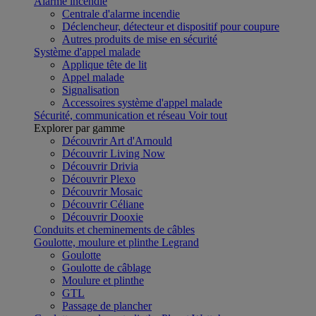
Alarme incendie
Centrale d'alarme incendie
Déclencheur, détecteur et dispositif pour coupure
Autres produits de mise en sécurité
Système d'appel malade
Applique tête de lit
Appel malade
Signalisation
Accessoires système d'appel malade
Sécurité, communication et réseau
Voir tout
Explorer par gamme
Découvrir Art d'Arnould
Découvrir Living Now
Découvrir Drivia
Découvrir Plexo
Découvrir Mosaic
Découvrir Céliane
Découvrir Dooxie
Conduits et cheminements de câbles
Goulotte, moulure et plinthe Legrand
Goulotte
Goulotte de câblage
Moulure et plinthe
GTL
Passage de plancher