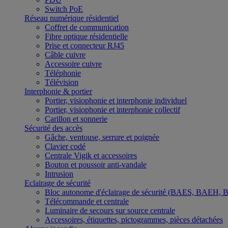
Switch PoE
Réseau numérique résidentiel
Coffret de communication
Fibre optique résidentielle
Prise et connecteur RJ45
Câble cuivre
Accessoire cuivre
Téléphonie
Télévision
Interphonie & portier
Portier, visiophonie et interphonie individuel
Portier, visiophonie et interphonie collectif
Carillon et sonnerie
Sécurité des accès
Gâche, ventouse, serrure et poignée
Clavier codé
Centrale Vigik et accessoires
Bouton et poussoir anti-vandale
Intrusion
Eclairage de sécurité
Bloc autonome d'éclairage de sécurité (BAES, BAEH,
Télécommande et centrale
Luminaire de secours sur source centrale
Accessoires, étiquettes, pictogrammes, pièces détachées