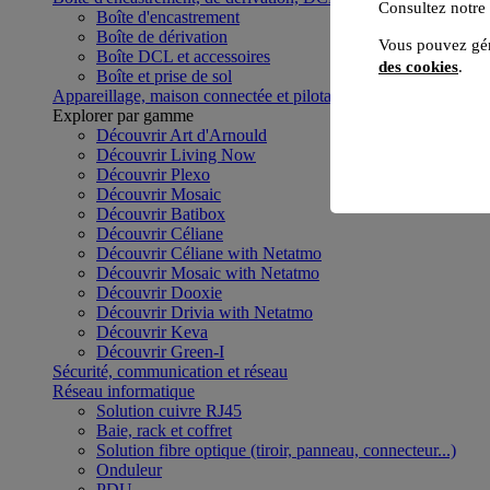
Consultez notre
Boîte d'encastrement
Boîte de dérivation
Vous pouvez gér
Boîte DCL et accessoires
des cookies
.
Boîte et prise de sol
Appareillage, maison connectée et pilotage du bâtiment
Voir to
Explorer par gamme
Découvrir Art d'Arnould
Découvrir Living Now
Découvrir Plexo
Découvrir Mosaic
Découvrir Batibox
Découvrir Céliane
Découvrir Céliane with Netatmo
Découvrir Mosaic with Netatmo
Découvrir Dooxie
Découvrir Drivia with Netatmo
Découvrir Keva
Découvrir Green-I
Sécurité, communication et réseau
Réseau informatique
Solution cuivre RJ45
Baie, rack et coffret
Solution fibre optique (tiroir, panneau, connecteur...)
Onduleur
PDU