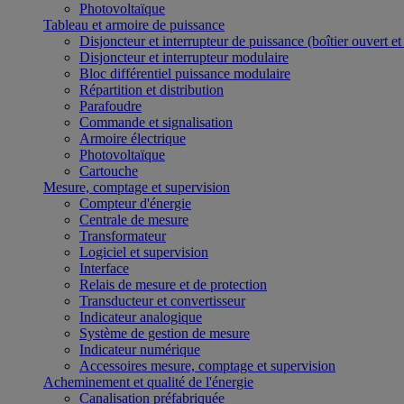
Photovoltaïque
Tableau et armoire de puissance
Disjoncteur et interrupteur de puissance (boîtier ouvert e
Disjoncteur et interrupteur modulaire
Bloc différentiel puissance modulaire
Répartition et distribution
Parafoudre
Commande et signalisation
Armoire électrique
Photovoltaïque
Cartouche
Mesure, comptage et supervision
Compteur d'énergie
Centrale de mesure
Transformateur
Logiciel et supervision
Interface
Relais de mesure et de protection
Transducteur et convertisseur
Indicateur analogique
Système de gestion de mesure
Indicateur numérique
Accessoires mesure, comptage et supervision
Acheminement et qualité de l'énergie
Canalisation préfabriquée