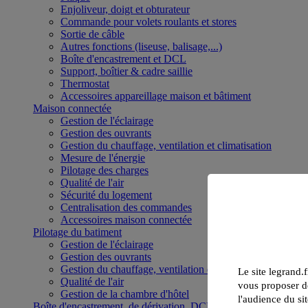
Enjoliveur, doigt et obturateur
Commande pour volets roulants et stores
Sortie de câble
Autres fonctions (liseuse, balisage,...)
Boîte d'encastrement et DCL
Support, boîtier & cadre saillie
Thermostat
Accessoires appareillage maison et bâtiment
Maison connectée
Gestion de l'éclairage
Gestion des ouvrants
Gestion du chauffage, ventilation et climatisation
Mesure de l'énergie
Pilotage des charges
Qualité de l'air
Sécurité du logement
Centralisation des commandes
Accessoires maison connectée
Pilotage du batiment
Gestion de l'éclairage
Gestion des ouvrants
Gestion du chauffage, ventilation et climatisation
Le site legrand.f
Qualité de l'air
vous proposer de
Gestion de la chambre d'hôtel
l'audience du sit
Boîte d'encastrement, de dérivation, DCL et boîte de sol