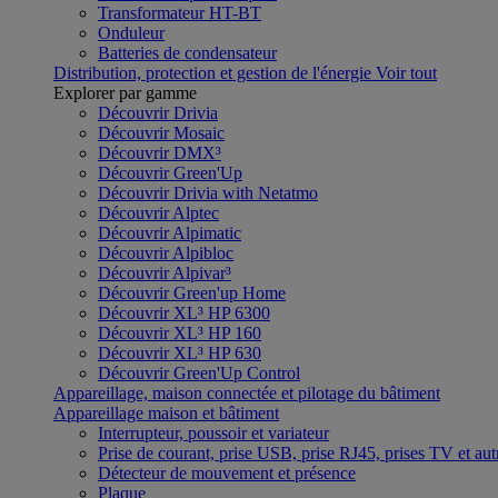
Transformateur HT-BT
Onduleur
Batteries de condensateur
Distribution, protection et gestion de l'énergie
Voir tout
Explorer par gamme
Découvrir Drivia
Découvrir Mosaic
Découvrir DMX³
Découvrir Green'Up
Découvrir Drivia with Netatmo
Découvrir Alptec
Découvrir Alpimatic
Découvrir Alpibloc
Découvrir Alpivar³
Découvrir Green'up Home
Découvrir XL³ HP 6300
Découvrir XL³ HP 160
Découvrir XL³ HP 630
Découvrir Green'Up Control
Appareillage, maison connectée et pilotage du bâtiment
Appareillage maison et bâtiment
Interrupteur, poussoir et variateur
Prise de courant, prise USB, prise RJ45, prises TV et aut
Détecteur de mouvement et présence
Plaque