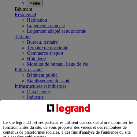
Métier
Bâtiment
Résidentiel
Habitation
Logement connecté
Logement adapté et autonomie
Tertiaire
Bureau, tertiaire
Tertiaire de proximité
Commerce et sport
Hôtellerie
Mobilier de bureau, lieux de vie
Public et santé
Bâtiment public
Établissement de santé
Infrastructures et industries
Data Center
Industrie
Infrastructures
À la une
Contrôler et planifier le fonctionnement des appareils
électriques avec le contacteur connecté
Le site legrand.fr et ses partenaires utilisent des cookies afin d'optimiser les
Répartir et optimiser son tableau électrique
fonctionnalités du site, de vous proposer des vidéos et des remontées de
Legrand Data Center Solutions : concentrer les
contenus de plateformes sociales, à des fins d'analyse de l'audience du site
expertises au service de vos performances