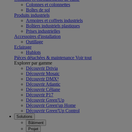
Colonnes et colonnettes
Boîtes de sol
Produits industriels
Armoires et coffrets industriels
Boîtiers industriels plastiques
Prises industrielles
Accessoires d'installation
Outillage
Eclairage
Hublots
Pièces détachées & maintenance
Voir tout
Explorer par gamme
Découvrir Drivia
Découvrir Mosaic
Découvrir DMX³
Découvrir Atlantic
Découvrir Céliane
Découvrir P17
Découvrir Green'Up
Découvrir Green'up Home
Découvrir Green'Up Control
Solutions
Bâtiment
Projet