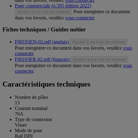
dans vos favoris, veuillez
vous connecter
.
Page commerciale (p.505 édition 2022)
Pour enregistrer ce document
Ajouter à ma liste de matériel
dans vos favoris, veuillez
vous connecter
.
Fiches techniques / Guides métier
F00193EN-02.pdf (anglais)
Ajouter à ma liste de matériel
Pour enregistrer ce document dans vos favoris, veuillez
vous
connecter
.
F00193FR-02.pdf (français)
Ajouter à ma liste de matériel
Pour enregistrer ce document dans vos favoris, veuillez
vous
connecter
.
Caractéristiques techniques
Nombre de pôles
13
Courant nominal
76A
Type de connexion
Visser
Mode de pose
Rail DIN