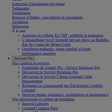
Entreprise d'installation électrique
Tableautier
Distributeur
Bureaux d’études, concepteurs et consultants
Architecte
Hébergeur
À la une
Armoires et coffrets XL³ HP : redéfinir la puissance
L’appareillage Art d’Arnould fait son show au Buddha-
Bar du Casino de Monte-Carlo
Onduleurs triphasés : haute fiabilité et haute
performance assurées
Services Pro
Nos contacts et services
Formulaire de contact Pro - Service Relations Pro
Découvrez le Service Relations Pro
Découvrez le Service Clients Legrand Cable
Management
Rejoignez la communauté des Électriciens Certifiés
Legrand
Services études, assistance, exploitation et maintenance
Nos showrooms et centres de formation
Innoval Limoges
Legrand Campus Paris