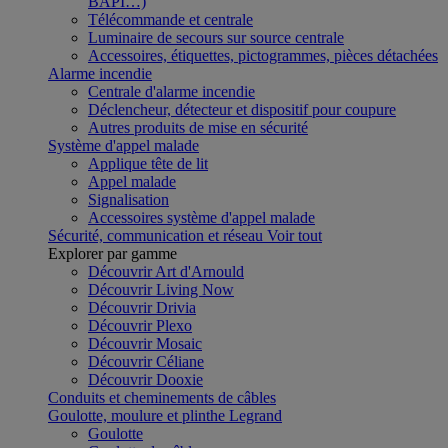
BAPI…)
Télécommande et centrale
Luminaire de secours sur source centrale
Accessoires, étiquettes, pictogrammes, pièces détachées
Alarme incendie
Centrale d'alarme incendie
Déclencheur, détecteur et dispositif pour coupure
Autres produits de mise en sécurité
Système d'appel malade
Applique tête de lit
Appel malade
Signalisation
Accessoires système d'appel malade
Sécurité, communication et réseau
Voir tout
Explorer par gamme
Découvrir Art d'Arnould
Découvrir Living Now
Découvrir Drivia
Découvrir Plexo
Découvrir Mosaic
Découvrir Céliane
Découvrir Dooxie
Conduits et cheminements de câbles
Goulotte, moulure et plinthe Legrand
Goulotte