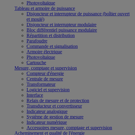
Photovoltaïque
Tableau et armoire de puissance
Disjoncteur et interrupteur de puissance (boîtier ouvert
et moulé)
Disjoncteur et interrupteur modulaire
Bloc différentiel puissance modulaire
Répartition et distribution
Parafoudre
Commande et signalisation
Armoire électrique
Photovoltaïque
Cartouche
Mesure, comptage et supervision
Compteur d'énergie
Centrale de mesure
Transformateur
Logiciel et supervision
Interface
Relais de mesure et de protection
Transducteur et convertisseur
Indicateur analogique
Système de gestion de mesure
Indicateur numérique
Accessoires mesure, comptage et supervision
Acheminement et qualité de l'énergie