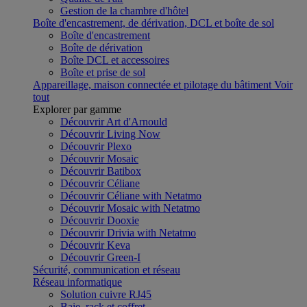
Gestion de la chambre d'hôtel
Boîte d'encastrement, de dérivation, DCL et boîte de sol
Boîte d'encastrement
Boîte de dérivation
Boîte DCL et accessoires
Boîte et prise de sol
Appareillage, maison connectée et pilotage du bâtiment
Voir
tout
Explorer par gamme
Découvrir Art d'Arnould
Découvrir Living Now
Découvrir Plexo
Découvrir Mosaic
Découvrir Batibox
Découvrir Céliane
Découvrir Céliane with Netatmo
Découvrir Mosaic with Netatmo
Découvrir Dooxie
Découvrir Drivia with Netatmo
Découvrir Keva
Découvrir Green-I
Sécurité, communication et réseau
Réseau informatique
Solution cuivre RJ45
Baie, rack et coffret