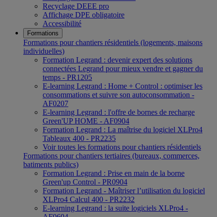
Recyclage DEEE pro
Affichage DPE obligatoire
Accessibilité
Formations
Formations pour chantiers résidentiels (logements, maisons
individuelles)
Formation Legrand : devenir expert des solutions
connectées Legrand pour mieux vendre et gagner du
temps - PR1205
E-learning Legrand : Home + Control : optimiser les
consommations et suivre son autoconsommation -
AF0207
E-learning Legrand : l'offre de bornes de recharge
Green'UP HOME - AF0904
Formation Legrand : La maîtrise du logiciel XLPro4
Tableaux 400 - PR2235
Voir toutes les formations pour chantiers résidentiels
Formations pour chantiers tertiaires (bureaux, commerces,
batiments publics)
Formation Legrand : Prise en main de la borne
Green'up Control - PR0904
Formation Legrand - Maîtriser l’utilisation du logiciel
XLPro4 Calcul 400 - PR2232
E-learning Legrand : la suite logiciels XLPro4 -
AF0604