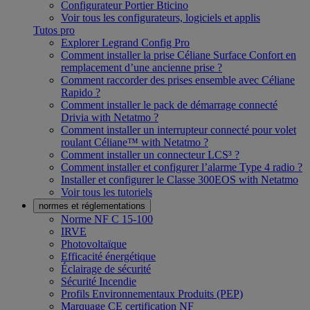
Configurateur Portier Bticino
Voir tous les configurateurs, logiciels et applis
Tutos pro
Explorer Legrand Config Pro
Comment installer la prise Céliane Surface Confort en
remplacement d’une ancienne prise ?
Comment raccorder des prises ensemble avec Céliane
Rapido ?
Comment installer le pack de démarrage connecté
Drivia with Netatmo ?
Comment installer un interrupteur connecté pour volet
roulant Céliane™ with Netatmo ?
Comment installer un connecteur LCS³ ?
Comment installer et configurer l’alarme Type 4 radio ?
Installer et configurer le Classe 300EOS with Netatmo
Voir tous les tutoriels
normes et réglementations
Norme NF C 15-100
IRVE
Photovoltaïque
Efficacité énergétique
Éclairage de sécurité
Sécurité Incendie
Profils Environnementaux Produits (PEP)
Marquage CE certification NF