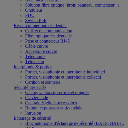
Solution fibre optique (tiroir, panneau, connecteur...)
Onduleur
PDU
Switch PoE
Réseau numérique résidentiel
Coffret de communication
Fibre optique résidentielle
Prise et connecteur RJ45
Câble cuivre
Accessoire cuivre
Téléphonie
Télévision
Interphonie & portier
Portier, visiophonie et interphonie individuel
Portier, visiophonie et interphonie collectif
Carillon et sonnerie
Sécurité des accès
Gâche, ventouse, serrure et poignée
Clavier codé
Centrale Vigik et accessoires
Bouton et poussoir anti-vandale
Intrusion
Eclairage de sécurité
Bloc autonome d'éclairage de sécurité (BAES, BAEH,