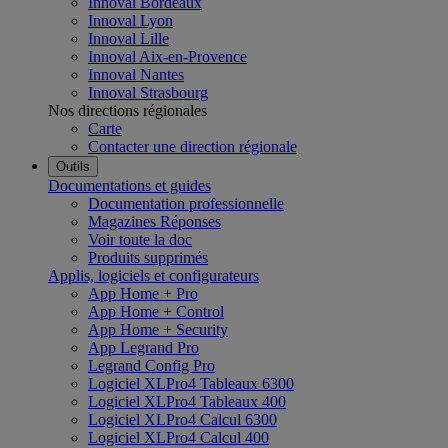
Innoval Bordeaux
Innoval Lyon
Innoval Lille
Innoval Aix-en-Provence
Innoval Nantes
Innoval Strasbourg
Nos directions régionales
Carte
Contacter une direction régionale
Outils
Documentations et guides
Documentation professionnelle
Magazines Réponses
Voir toute la doc
Produits supprimés
Applis, logiciels et configurateurs
App Home + Pro
App Home + Control
App Home + Security
App Legrand Pro
Legrand Config Pro
Logiciel XLPro4 Tableaux 6300
Logiciel XLPro4 Tableaux 400
Logiciel XLPro4 Calcul 6300
Logiciel XLPro4 Calcul 400