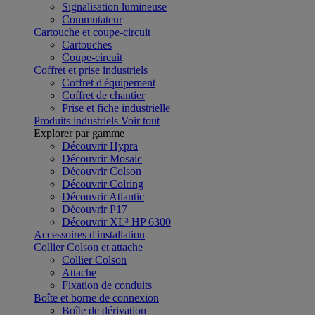
Signalisation lumineuse
Commutateur
Cartouche et coupe-circuit
Cartouches
Coupe-circuit
Coffret et prise industriels
Coffret d'équipement
Coffret de chantier
Prise et fiche industrielle
Produits industriels
Voir tout
Explorer par gamme
Découvrir Hypra
Découvrir Mosaic
Découvrir Colson
Découvrir Colring
Découvrir Atlantic
Découvrir P17
Découvrir XL³ HP 6300
Accessoires d'installation
Collier Colson et attache
Collier Colson
Attache
Fixation de conduits
Boîte et borne de connexion
Boîte de dérivation