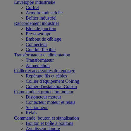
Enveloppe industrielle
Coffret
Armoire industrielle
Boîtier industriel
Raccordement industriel
Bloc de jonction
Presse-étoupe
Embout de câblage
Connecteur
Conduit flexible
Transformateur et alimentation
Transformateur
Alimentation
Collier et accessoires de repérage
Repérage fils et câbles
Collier d'équipement Colring
Collier d'installation Colson
Commande et protection moteur
Disjoncteur moteur
Contacteur moteur et relais
Sectionneur
Relais
Commande, bouton et signalisation
Bouton et boîte à boutons
Avertisseur sonore