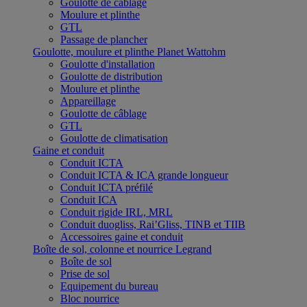
Goulotte de câblage
Moulure et plinthe
GTL
Passage de plancher
Goulotte, moulure et plinthe Planet Wattohm
Goulotte d'installation
Goulotte de distribution
Moulure et plinthe
Appareillage
Goulotte de câblage
GTL
Goulotte de climatisation
Gaine et conduit
Conduit ICTA
Conduit ICTA & ICA grande longueur
Conduit ICTA préfilé
Conduit ICA
Conduit rigide IRL, MRL
Conduit duogliss, Rai’Gliss, TINB et TIIB
Accessoires gaine et conduit
Boîte de sol, colonne et nourrice Legrand
Boîte de sol
Prise de sol
Equipement du bureau
Bloc nourrice