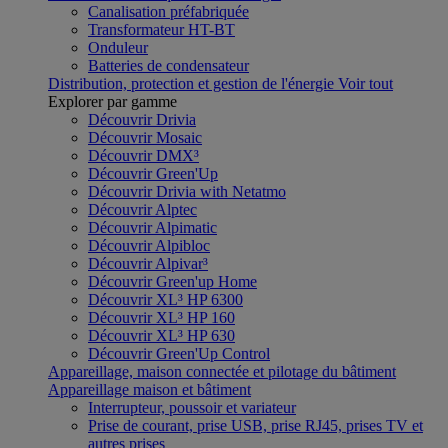
Canalisation préfabriquée
Transformateur HT-BT
Onduleur
Batteries de condensateur
Distribution, protection et gestion de l'énergie
Voir tout
Explorer par gamme
Découvrir Drivia
Découvrir Mosaic
Découvrir DMX³
Découvrir Green'Up
Découvrir Drivia with Netatmo
Découvrir Alptec
Découvrir Alpimatic
Découvrir Alpibloc
Découvrir Alpivar³
Découvrir Green'up Home
Découvrir XL³ HP 6300
Découvrir XL³ HP 160
Découvrir XL³ HP 630
Découvrir Green'Up Control
Appareillage, maison connectée et pilotage du bâtiment
Appareillage maison et bâtiment
Interrupteur, poussoir et variateur
Prise de courant, prise USB, prise RJ45, prises TV et
autres prises