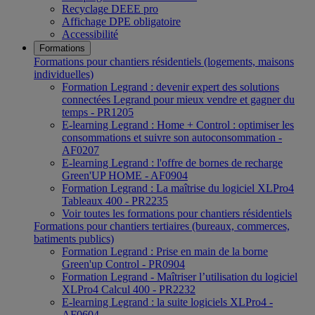
Recyclage DEEE pro
Affichage DPE obligatoire
Accessibilité
Formations
Formations pour chantiers résidentiels (logements, maisons
individuelles)
Formation Legrand : devenir expert des solutions
connectées Legrand pour mieux vendre et gagner du
temps - PR1205
E-learning Legrand : Home + Control : optimiser les
consommations et suivre son autoconsommation -
AF0207
E-learning Legrand : l'offre de bornes de recharge
Green'UP HOME - AF0904
Formation Legrand : La maîtrise du logiciel XLPro4
Tableaux 400 - PR2235
Voir toutes les formations pour chantiers résidentiels
Formations pour chantiers tertiaires (bureaux, commerces,
batiments publics)
Formation Legrand : Prise en main de la borne
Green'up Control - PR0904
Formation Legrand - Maîtriser l’utilisation du logiciel
XLPro4 Calcul 400 - PR2232
E-learning Legrand : la suite logiciels XLPro4 -
AF0604