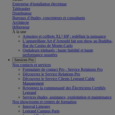
Entreprise d'installation électrique
Tableautier
Distributeur
Bureaux d’études, concepteurs et consultants
Architecte
Hébergeur
À la une
Armoires et coffrets XL³ HP : redéfinir la puissance
L’appareillage Art d’Arnould fait son show au Buddha-
Bar du Casino de Monte-Carlo
Onduleurs triphasés : haute fiabilité et haute
performance assurées
Services Pro
Nos contacts et services
Formulaire de contact Pro - Service Relations Pro
Découvrez le Service Relations Pro
Découvrez le Service Clients Legrand Cable
Management
Rejoignez la communauté des Électriciens Certifiés
Legrand
Services études, assistance, exploitation et maintenance
Nos showrooms et centres de formation
Innoval Limoges
Legrand Campus Paris