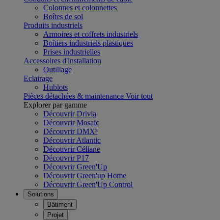
Colonnes et colonnettes
Boîtes de sol
Produits industriels
Armoires et coffrets industriels
Boîtiers industriels plastiques
Prises industrielles
Accessoires d'installation
Outillage
Eclairage
Hublots
Pièces détachées & maintenance
Voir tout
Explorer par gamme
Découvrir Drivia
Découvrir Mosaic
Découvrir DMX³
Découvrir Atlantic
Découvrir Céliane
Découvrir P17
Découvrir Green'Up
Découvrir Green'up Home
Découvrir Green'Up Control
Solutions
Bâtiment
Projet