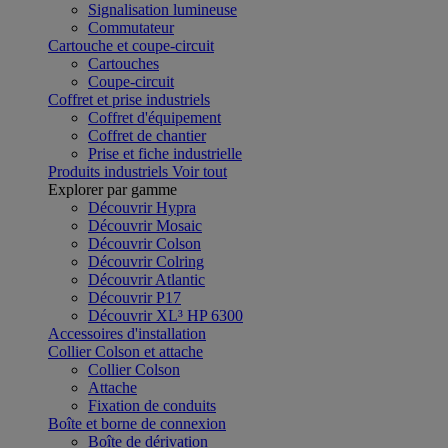
Signalisation lumineuse
Commutateur
Cartouche et coupe-circuit
Cartouches
Coupe-circuit
Coffret et prise industriels
Coffret d'équipement
Coffret de chantier
Prise et fiche industrielle
Produits industriels
Voir tout
Explorer par gamme
Découvrir Hypra
Découvrir Mosaic
Découvrir Colson
Découvrir Colring
Découvrir Atlantic
Découvrir P17
Découvrir XL³ HP 6300
Accessoires d'installation
Collier Colson et attache
Collier Colson
Attache
Fixation de conduits
Boîte et borne de connexion
Boîte de dérivation