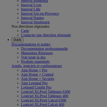
Innoval Bordeaux
Innoval Lyon
Innoval Lille
Innoval Aix-en-Provence
Innoval Nantes
Innoval Strasbourg
Nos directions régionales
Carte
Contacter une direction régionale
Outils
Documentations et guides
Documentation professionnelle
Magazines Réponses
Voir toute la doc
Produits supprimés
Applis, logiciels et configurateurs
App Home + Pro
App Home + Control
App Home + Security
App Legrand Pro
Legrand Config Pro
Logiciel XLPro4 Tableaux 6300
Logiciel XLPro4 Tableaux 400
Logiciel XLPro4 Calcul 6300
Logiciel XLPro4 Calcul 400