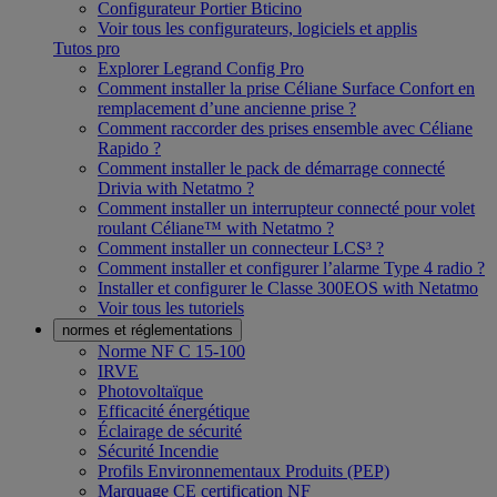
Configurateur Portier Bticino
Voir tous les configurateurs, logiciels et applis
Tutos pro
Explorer Legrand Config Pro
Comment installer la prise Céliane Surface Confort en
remplacement d’une ancienne prise ?
Comment raccorder des prises ensemble avec Céliane
Rapido ?
Comment installer le pack de démarrage connecté
Drivia with Netatmo ?
Comment installer un interrupteur connecté pour volet
roulant Céliane™ with Netatmo ?
Comment installer un connecteur LCS³ ?
Comment installer et configurer l’alarme Type 4 radio ?
Installer et configurer le Classe 300EOS with Netatmo
Voir tous les tutoriels
normes et réglementations
Norme NF C 15-100
IRVE
Photovoltaïque
Efficacité énergétique
Éclairage de sécurité
Sécurité Incendie
Profils Environnementaux Produits (PEP)
Marquage CE certification NF