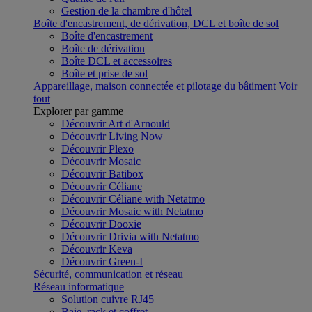
Gestion de la chambre d'hôtel
Boîte d'encastrement, de dérivation, DCL et boîte de sol
Boîte d'encastrement
Boîte de dérivation
Boîte DCL et accessoires
Boîte et prise de sol
Appareillage, maison connectée et pilotage du bâtiment
Voir
tout
Explorer par gamme
Découvrir Art d'Arnould
Découvrir Living Now
Découvrir Plexo
Découvrir Mosaic
Découvrir Batibox
Découvrir Céliane
Découvrir Céliane with Netatmo
Découvrir Mosaic with Netatmo
Découvrir Dooxie
Découvrir Drivia with Netatmo
Découvrir Keva
Découvrir Green-I
Sécurité, communication et réseau
Réseau informatique
Solution cuivre RJ45
Baie, rack et coffret