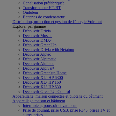
Canalisation préfabriquée
Transformateur HT-BT
Onduleur
Batteries de condensateur
Distribution, protection et gestion de l'énergie
Voir tout
Explorer par gamme
Découvrir Drivia
Découvrir Mosaic
Découvrir DMX³
Découvrir Green'Up
Découvrir Drivia with Netatmo
Découvrir Alptec
Découvrir Alpimatic
Découvrir Alpibloc
Découvrir Alpivar³
Découvrir Green'up Home
Découvrir XL³ HP 6300
Découvrir XL³ HP 160
Découvrir XL³ HP 630
Découvrir Green'Up Control
Appareillage, maison connectée et pilotage du bâtiment
Appareillage maison et bâtiment
Interrupteur, poussoir et variateur
Prise de courant, prise USB, prise RJ45, prises TV et
autres prises