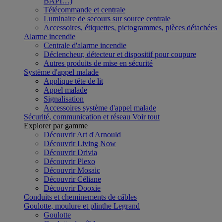
BAPI…)
Télécommande et centrale
Luminaire de secours sur source centrale
Accessoires, étiquettes, pictogrammes, pièces détachées
Alarme incendie
Centrale d'alarme incendie
Déclencheur, détecteur et dispositif pour coupure
Autres produits de mise en sécurité
Système d'appel malade
Applique tête de lit
Appel malade
Signalisation
Accessoires système d'appel malade
Sécurité, communication et réseau
Voir tout
Explorer par gamme
Découvrir Art d'Arnould
Découvrir Living Now
Découvrir Drivia
Découvrir Plexo
Découvrir Mosaic
Découvrir Céliane
Découvrir Dooxie
Conduits et cheminements de câbles
Goulotte, moulure et plinthe Legrand
Goulotte