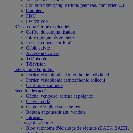
Solution fibre optique (tiroir, panneau, connecteur...)
Onduleur
PDU
Switch PoE
Réseau numérique résidentiel
Coffret de communication
Fibre optique résidentielle
Prise et connecteur RJ45
Câble cuivre
Accessoire cuivre
Téléphonie
Télévision
Interphonie & portier
Portier, visiophonie et interphonie individuel
Portier, visiophonie et interphonie collectif
Carillon et sonnerie
Sécurité des accès
Gâche, ventouse, serrure et poignée
Clavier codé
Centrale Vigik et accessoires
Bouton et poussoir anti-vandale
Intrusion
Eclairage de sécurité
Bloc autonome d'éclairage de sécurité (BAES, BAEH,