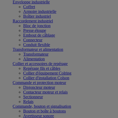
Enveloppe industrielle
Coffret
Armoire industrielle
Boîtier industriel
Raccordement industriel
Bloc de jonction
Presse-étoupe
Embout de câblage
Connecteur
Conduit flexible
Transformateur et alimentation
Transformateur
Alimentation
Collier et accessoires de repérage
Repérage fils et câbles
Collier d'équipement Colring
Collier d'installation Colson
Commande et protection moteur
Disjoncteur moteur
Contacteur moteur et relais
Sectionneur
Relais
Commande, bouton et signalisation
Bouton et boîte à boutons
Avertisseur sonore