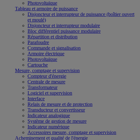
Photovoltaïque
Tableau et armoire de puissance
Disjoncteur et interrupteur de puissance (boîtier ouvert
et moulé)
Disjoncteur et interrupteur modulaire
Bloc différentiel puissance modulaire
Répartition et distribution
Parafoudre
Commande et signalisation
Armoire électrique
Photovoltaïque
Cartouche
Mesure, comptage et supervision
Compteur d'énergie
Centrale de mesure
Transformateur
Logiciel et supervision
Interface
Relais de mesure et de protection
Transducteur et convertisseur
Indicateur analogique
Système de gestion de mesure
Indicateur numérique
Accessoires mesure, comptage et supervision
Acheminement et qualité de l'énergie