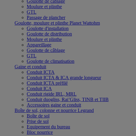
Goulotte de câblage
Moulure et plinthe
GTL
Passage de plancher
Goulotte, moulure et plinthe Planet Wattohm
Goulotte d'installation
Goulotte de distribution
Moulure et plinthe
Appareillage
Goulotte de câblage
GTL
Goulotte de climatisation
Gaine et conduit
Conduit ICTA
Conduit ICTA & ICA grande longueur
Conduit ICTA préfilé
Conduit ICA
Conduit rigide IRL, MRL
Conduit duogliss, Rai’Gliss, TINB et TIIB
Accessoires gaine et conduit
Boîte de sol, colonne et nourrice Legrand
Boîte de sol
Prise de sol
Equipement du bureau
Bloc nourrice