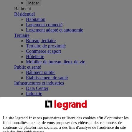
Métier
Bâtiment
Résidentiel
Habitation
Logement connecté
Logement adapté et autonomie
Tertiaire
Bureau, tertiaire
Tertiaire de proximité
Commerce et sport
Hôtellerie
Mobilier de bureau, lieux de vie
Public et santé
Bâtiment public
Établissement de santé
Infrastructures et industries
Data Center
Industrie
Infrastructures
À la une
Contrôler et planifier le fonctionnement des appareils
électriques avec le contacteur connecté
Le site legrand.fr et ses partenaires utilisent des cookies afin d'optimiser les
Répartir et optimiser son tableau électrique
fonctionnalités du site, de vous proposer des vidéos et des remontées de
Legrand Data Center Solutions : concentrer les
contenus de plateformes sociales, à des fins d'analyse de l'audience du site
expertises au service de vos performances