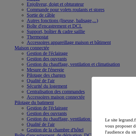
Enjoliveur, doigt et obturateur
Commande pour volets roulants et stores
Sortie de câble
Autres fonctions (liseuse, balisage,...)
Boîte d'encastrement et DCL
Support, boîtier & cadre saillie
Thermostat
Accessoires appareillage maison et bâtiment
Maison connectée
Gestion de l'éclairage
Gestion des ouvrants
Gestion du chauffage, ventilation et climatisation
Mesure de l'énergie
Pilotage des charges
Qualité de l'air
Sécurité du logement
Centralisation des commandes
Accessoires maison connectée
Pilotage du batiment
Gestion de l'éclairage
Gestion des ouvrants
Gestion du chauffage, ventilation et climatisation
Le site legrand.f
Qualité de l'air
vous proposer de
Gestion de la chambre d'hôtel
l'audience du sit
Boîte d'encastrement, de dérivation, DCL et boîte de sol