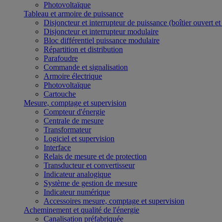
Photovoltaïque
Tableau et armoire de puissance
Disjoncteur et interrupteur de puissance (boîtier ouvert e
Disjoncteur et interrupteur modulaire
Bloc différentiel puissance modulaire
Répartition et distribution
Parafoudre
Commande et signalisation
Armoire électrique
Photovoltaïque
Cartouche
Mesure, comptage et supervision
Compteur d'énergie
Centrale de mesure
Transformateur
Logiciel et supervision
Interface
Relais de mesure et de protection
Transducteur et convertisseur
Indicateur analogique
Système de gestion de mesure
Indicateur numérique
Accessoires mesure, comptage et supervision
Acheminement et qualité de l'énergie
Canalisation préfabriquée