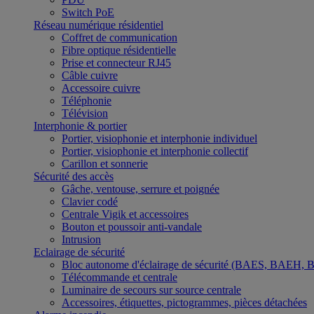
Switch PoE
Réseau numérique résidentiel
Coffret de communication
Fibre optique résidentielle
Prise et connecteur RJ45
Câble cuivre
Accessoire cuivre
Téléphonie
Télévision
Interphonie & portier
Portier, visiophonie et interphonie individuel
Portier, visiophonie et interphonie collectif
Carillon et sonnerie
Sécurité des accès
Gâche, ventouse, serrure et poignée
Clavier codé
Centrale Vigik et accessoires
Bouton et poussoir anti-vandale
Intrusion
Eclairage de sécurité
Bloc autonome d'éclairage de sécurité (BAES, BAEH,
Télécommande et centrale
Luminaire de secours sur source centrale
Accessoires, étiquettes, pictogrammes, pièces détachées