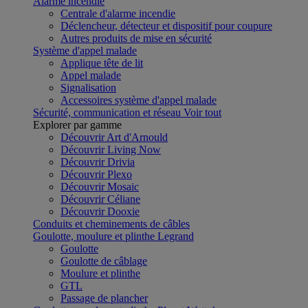
Alarme incendie
Centrale d'alarme incendie
Déclencheur, détecteur et dispositif pour coupure
Autres produits de mise en sécurité
Système d'appel malade
Applique tête de lit
Appel malade
Signalisation
Accessoires système d'appel malade
Sécurité, communication et réseau
Voir tout
Explorer par gamme
Découvrir Art d'Arnould
Découvrir Living Now
Découvrir Drivia
Découvrir Plexo
Découvrir Mosaic
Découvrir Céliane
Découvrir Dooxie
Conduits et cheminements de câbles
Goulotte, moulure et plinthe Legrand
Goulotte
Goulotte de câblage
Moulure et plinthe
GTL
Passage de plancher