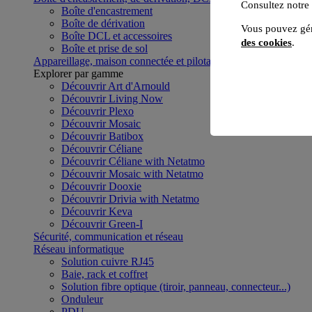
Consultez notre
Boîte d'encastrement
Boîte de dérivation
Vous pouvez gér
Boîte DCL et accessoires
des cookies
.
Boîte et prise de sol
Appareillage, maison connectée et pilotage du bâtiment
Voir to
Explorer par gamme
Découvrir Art d'Arnould
Découvrir Living Now
Découvrir Plexo
Découvrir Mosaic
Découvrir Batibox
Découvrir Céliane
Découvrir Céliane with Netatmo
Découvrir Mosaic with Netatmo
Découvrir Dooxie
Découvrir Drivia with Netatmo
Découvrir Keva
Découvrir Green-I
Sécurité, communication et réseau
Réseau informatique
Solution cuivre RJ45
Baie, rack et coffret
Solution fibre optique (tiroir, panneau, connecteur...)
Onduleur
PDU