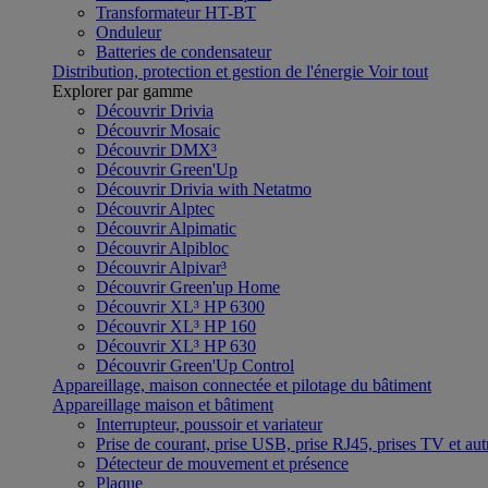
Transformateur HT-BT
Onduleur
Batteries de condensateur
Distribution, protection et gestion de l'énergie
Voir tout
Explorer par gamme
Découvrir Drivia
Découvrir Mosaic
Découvrir DMX³
Découvrir Green'Up
Découvrir Drivia with Netatmo
Découvrir Alptec
Découvrir Alpimatic
Découvrir Alpibloc
Découvrir Alpivar³
Découvrir Green'up Home
Découvrir XL³ HP 6300
Découvrir XL³ HP 160
Découvrir XL³ HP 630
Découvrir Green'Up Control
Appareillage, maison connectée et pilotage du bâtiment
Appareillage maison et bâtiment
Interrupteur, poussoir et variateur
Prise de courant, prise USB, prise RJ45, prises TV et aut
Détecteur de mouvement et présence
Plaque