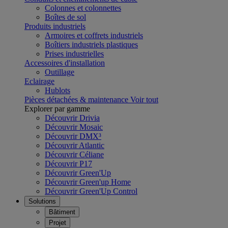
Colonnes et colonnettes
Boîtes de sol
Produits industriels
Armoires et coffrets industriels
Boîtiers industriels plastiques
Prises industrielles
Accessoires d'installation
Outillage
Eclairage
Hublots
Pièces détachées & maintenance
Voir tout
Explorer par gamme
Découvrir Drivia
Découvrir Mosaic
Découvrir DMX³
Découvrir Atlantic
Découvrir Céliane
Découvrir P17
Découvrir Green'Up
Découvrir Green'up Home
Découvrir Green'Up Control
Solutions
Bâtiment
Projet