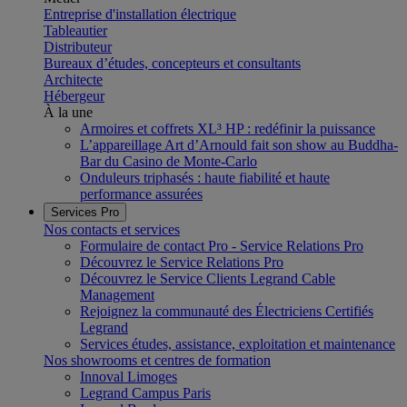
Entreprise d'installation électrique
Tableautier
Distributeur
Bureaux d’études, concepteurs et consultants
Architecte
Hébergeur
À la une
Armoires et coffrets XL³ HP : redéfinir la puissance
L’appareillage Art d’Arnould fait son show au Buddha-
Bar du Casino de Monte-Carlo
Onduleurs triphasés : haute fiabilité et haute
performance assurées
Services Pro
Nos contacts et services
Formulaire de contact Pro - Service Relations Pro
Découvrez le Service Relations Pro
Découvrez le Service Clients Legrand Cable
Management
Rejoignez la communauté des Électriciens Certifiés
Legrand
Services études, assistance, exploitation et maintenance
Nos showrooms et centres de formation
Innoval Limoges
Legrand Campus Paris