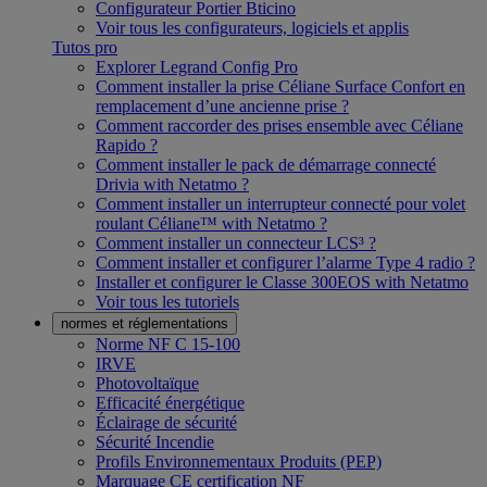
Configurateur Portier Bticino
Voir tous les configurateurs, logiciels et applis
Tutos pro
Explorer Legrand Config Pro
Comment installer la prise Céliane Surface Confort en
remplacement d’une ancienne prise ?
Comment raccorder des prises ensemble avec Céliane
Rapido ?
Comment installer le pack de démarrage connecté
Drivia with Netatmo ?
Comment installer un interrupteur connecté pour volet
roulant Céliane™ with Netatmo ?
Comment installer un connecteur LCS³ ?
Comment installer et configurer l’alarme Type 4 radio ?
Installer et configurer le Classe 300EOS with Netatmo
Voir tous les tutoriels
normes et réglementations
Norme NF C 15-100
IRVE
Photovoltaïque
Efficacité énergétique
Éclairage de sécurité
Sécurité Incendie
Profils Environnementaux Produits (PEP)
Marquage CE certification NF