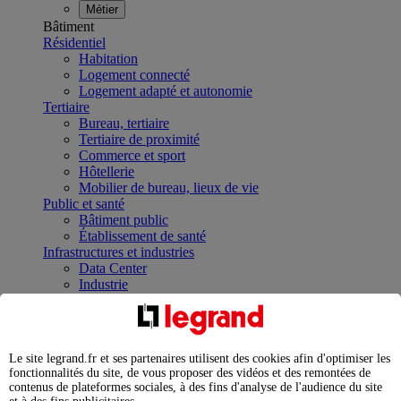
Métier
Bâtiment
Résidentiel
Habitation
Logement connecté
Logement adapté et autonomie
Tertiaire
Bureau, tertiaire
Tertiaire de proximité
Commerce et sport
Hôtellerie
Mobilier de bureau, lieux de vie
Public et santé
Bâtiment public
Établissement de santé
Infrastructures et industries
Data Center
Industrie
Infrastructures
À la une
Contrôler et planifier le fonctionnement des appareils
électriques avec le contacteur connecté
Le site legrand.fr et ses partenaires utilisent des cookies afin d'optimiser les
Répartir et optimiser son tableau électrique
fonctionnalités du site, de vous proposer des vidéos et des remontées de
Legrand Data Center Solutions : concentrer les
contenus de plateformes sociales, à des fins d'analyse de l'audience du site
expertises au service de vos performances