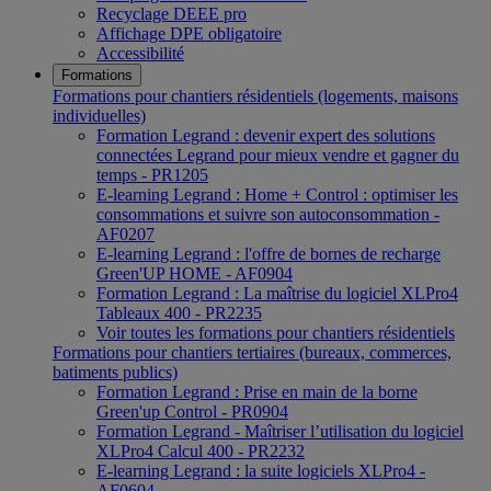
Recyclage DEEE pro
Affichage DPE obligatoire
Accessibilité
Formations
Formations pour chantiers résidentiels (logements, maisons
individuelles)
Formation Legrand : devenir expert des solutions
connectées Legrand pour mieux vendre et gagner du
temps - PR1205
E-learning Legrand : Home + Control : optimiser les
consommations et suivre son autoconsommation -
AF0207
E-learning Legrand : l'offre de bornes de recharge
Green'UP HOME - AF0904
Formation Legrand : La maîtrise du logiciel XLPro4
Tableaux 400 - PR2235
Voir toutes les formations pour chantiers résidentiels
Formations pour chantiers tertiaires (bureaux, commerces,
batiments publics)
Formation Legrand : Prise en main de la borne
Green'up Control - PR0904
Formation Legrand - Maîtriser l’utilisation du logiciel
XLPro4 Calcul 400 - PR2232
E-learning Legrand : la suite logiciels XLPro4 -
AF0604