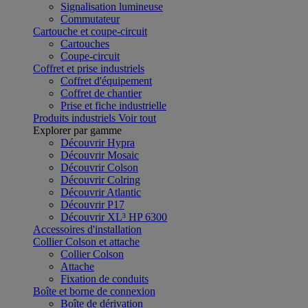
Signalisation lumineuse
Commutateur
Cartouche et coupe-circuit
Cartouches
Coupe-circuit
Coffret et prise industriels
Coffret d'équipement
Coffret de chantier
Prise et fiche industrielle
Produits industriels
Voir tout
Explorer par gamme
Découvrir Hypra
Découvrir Mosaic
Découvrir Colson
Découvrir Colring
Découvrir Atlantic
Découvrir P17
Découvrir XL³ HP 6300
Accessoires d'installation
Collier Colson et attache
Collier Colson
Attache
Fixation de conduits
Boîte et borne de connexion
Boîte de dérivation