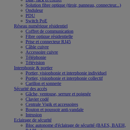
Solution fibre optique (tiroir, panneau, connecteur...)
Onduleur
PDU
Switch PoE
Réseau numérique résidentiel
Coffret de communication
Fibre optique résidentielle
Prise et connecteur RJ45
Câble cuivre
Accessoire cuivre
Téléphonie
Télévision
Interphonie & portier
Portier, visiophonie et interphonie individuel
Portier, visiophonie et interphonie collectif
Carillon et sonnerie
Sécurité des accès
Gâche, ventouse, serrure et poignée
Clavier codé
Centrale Vigik et accessoires
Bouton et poussoir anti-vandale
Intrusion
Eclairage de sécurité
Bloc autonome d'éclairage de sécurité (BAES, BAEH,