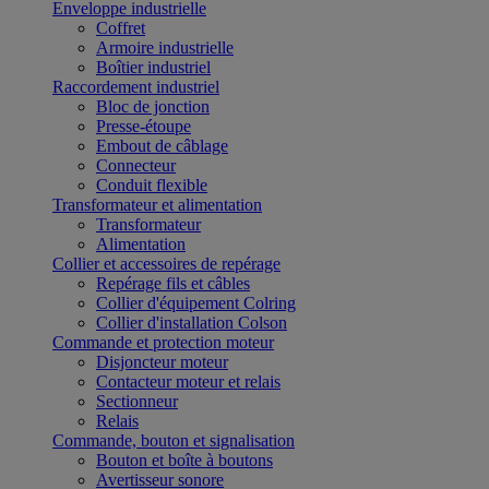
Enveloppe industrielle
Coffret
Armoire industrielle
Boîtier industriel
Raccordement industriel
Bloc de jonction
Presse-étoupe
Embout de câblage
Connecteur
Conduit flexible
Transformateur et alimentation
Transformateur
Alimentation
Collier et accessoires de repérage
Repérage fils et câbles
Collier d'équipement Colring
Collier d'installation Colson
Commande et protection moteur
Disjoncteur moteur
Contacteur moteur et relais
Sectionneur
Relais
Commande, bouton et signalisation
Bouton et boîte à boutons
Avertisseur sonore