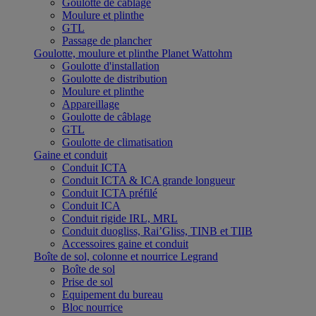
Goulotte de câblage
Moulure et plinthe
GTL
Passage de plancher
Goulotte, moulure et plinthe Planet Wattohm
Goulotte d'installation
Goulotte de distribution
Moulure et plinthe
Appareillage
Goulotte de câblage
GTL
Goulotte de climatisation
Gaine et conduit
Conduit ICTA
Conduit ICTA & ICA grande longueur
Conduit ICTA préfilé
Conduit ICA
Conduit rigide IRL, MRL
Conduit duogliss, Rai’Gliss, TINB et TIIB
Accessoires gaine et conduit
Boîte de sol, colonne et nourrice Legrand
Boîte de sol
Prise de sol
Equipement du bureau
Bloc nourrice