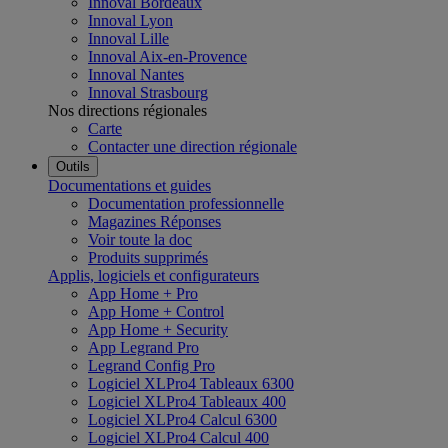
Innoval Bordeaux
Innoval Lyon
Innoval Lille
Innoval Aix-en-Provence
Innoval Nantes
Innoval Strasbourg
Nos directions régionales
Carte
Contacter une direction régionale
Outils
Documentations et guides
Documentation professionnelle
Magazines Réponses
Voir toute la doc
Produits supprimés
Applis, logiciels et configurateurs
App Home + Pro
App Home + Control
App Home + Security
App Legrand Pro
Legrand Config Pro
Logiciel XLPro4 Tableaux 6300
Logiciel XLPro4 Tableaux 400
Logiciel XLPro4 Calcul 6300
Logiciel XLPro4 Calcul 400