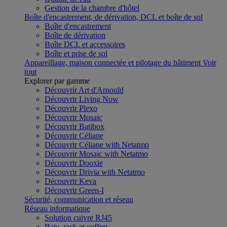
Gestion de la chambre d'hôtel
Boîte d'encastrement, de dérivation, DCL et boîte de sol
Boîte d'encastrement
Boîte de dérivation
Boîte DCL et accessoires
Boîte et prise de sol
Appareillage, maison connectée et pilotage du bâtiment
Voir
tout
Explorer par gamme
Découvrir Art d'Arnould
Découvrir Living Now
Découvrir Plexo
Découvrir Mosaic
Découvrir Batibox
Découvrir Céliane
Découvrir Céliane with Netatmo
Découvrir Mosaic with Netatmo
Découvrir Dooxie
Découvrir Drivia with Netatmo
Découvrir Keva
Découvrir Green-I
Sécurité, communication et réseau
Réseau informatique
Solution cuivre RJ45
Baie, rack et coffret