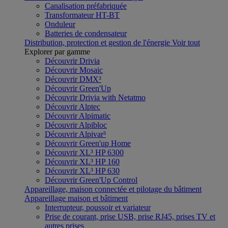
Canalisation préfabriquée
Transformateur HT-BT
Onduleur
Batteries de condensateur
Distribution, protection et gestion de l'énergie
Voir tout
Explorer par gamme
Découvrir Drivia
Découvrir Mosaic
Découvrir DMX³
Découvrir Green'Up
Découvrir Drivia with Netatmo
Découvrir Alptec
Découvrir Alpimatic
Découvrir Alpibloc
Découvrir Alpivar³
Découvrir Green'up Home
Découvrir XL³ HP 6300
Découvrir XL³ HP 160
Découvrir XL³ HP 630
Découvrir Green'Up Control
Appareillage, maison connectée et pilotage du bâtiment
Appareillage maison et bâtiment
Interrupteur, poussoir et variateur
Prise de courant, prise USB, prise RJ45, prises TV et
autres prises