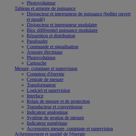
Photovoltaïque
Tableau et armoire de puissance
Disjoncteur et interrupteur de puissance (boîtier ouvert
et moulé)
Disjoncteur et interrupteur modulaire
Bloc différentiel puissance modulaire
Répartition et distribution
Parafoudre
Commande et signalisation
Armoire électrique
Photovoltaïque
Cartouche
Mesure, comptage et supervision
Compteur d'énergie
Centrale de mesure
Transformateur
Logiciel et supervision
Interface
Relais de mesure et de protection
Transducteur et convertisseur
Indicateur analogique
Système de gestion de mesure
Indicateur numérique
Accessoires mesure, comptage et supervision
Acheminement et qualité de l'énergie