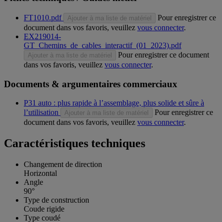
FT1010.pdf
Pour enregistrer ce
Ajouter à ma liste de matériel
document dans vos favoris, veuillez
vous connecter
.
EX219014-
GT_Chemins_de_cables_interactif_(01_2023).pdf
Pour enregistrer ce document
Ajouter à ma liste de matériel
dans vos favoris, veuillez
vous connecter
.
Documents & argumentaires commerciaux
P31 auto : plus rapide à l’assemblage, plus solide et sûre à
l’utilisation
Pour enregistrer ce
Ajouter à ma liste de matériel
document dans vos favoris, veuillez
vous connecter
.
Caractéristiques techniques
Changement de direction
Horizontal
Angle
90°
Type de construction
Coude rigide
Type coudé