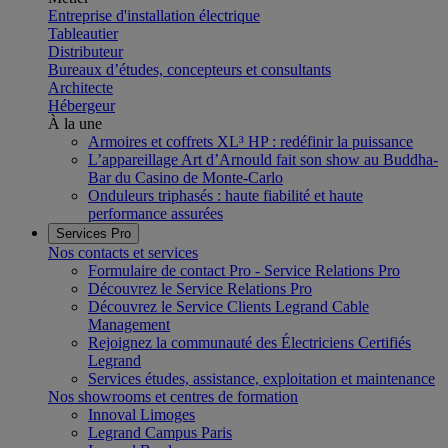
Entreprise d'installation électrique
Tableautier
Distributeur
Bureaux d’études, concepteurs et consultants
Architecte
Hébergeur
À la une
Armoires et coffrets XL³ HP : redéfinir la puissance
L’appareillage Art d’Arnould fait son show au Buddha-
Bar du Casino de Monte-Carlo
Onduleurs triphasés : haute fiabilité et haute
performance assurées
Services Pro
Nos contacts et services
Formulaire de contact Pro - Service Relations Pro
Découvrez le Service Relations Pro
Découvrez le Service Clients Legrand Cable
Management
Rejoignez la communauté des Électriciens Certifiés
Legrand
Services études, assistance, exploitation et maintenance
Nos showrooms et centres de formation
Innoval Limoges
Legrand Campus Paris