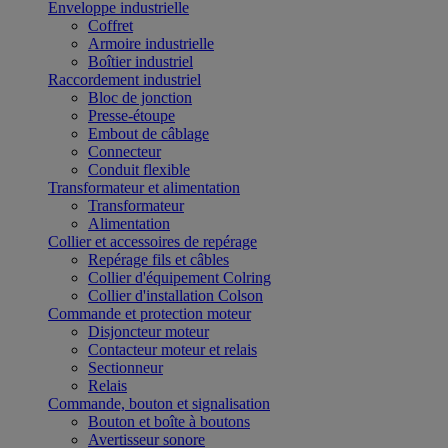
Enveloppe industrielle
Coffret
Armoire industrielle
Boîtier industriel
Raccordement industriel
Bloc de jonction
Presse-étoupe
Embout de câblage
Connecteur
Conduit flexible
Transformateur et alimentation
Transformateur
Alimentation
Collier et accessoires de repérage
Repérage fils et câbles
Collier d'équipement Colring
Collier d'installation Colson
Commande et protection moteur
Disjoncteur moteur
Contacteur moteur et relais
Sectionneur
Relais
Commande, bouton et signalisation
Bouton et boîte à boutons
Avertisseur sonore