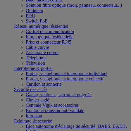
Solution fibre optique (tiroir, panneau, connecteur...)
Onduleur
PDU
Switch PoE
Réseau numérique résidentiel
Coffret de communication
Fibre optique résidentielle
Prise et connecteur RJ45
Câble cuivre
Accessoire cuivre
Téléphonie
Télévision
Interphonie & portier
Portier, visiophonie et interphonie individuel
Portier, visiophonie et interphonie collectif
Carillon et sonnerie
Sécurité des accès
Gâche, ventouse, serrure et poignée
Clavier codé
Centrale Vigik et accessoires
Bouton et poussoir anti-vandale
Intrusion
Eclairage de sécurité
Bloc autonome d'éclairage de sécurité (BAES, BAEH,