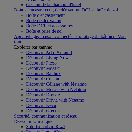
Gestion de la chambre d'hôtel
Boîte d'encastrement, de dérivation, DCL et boîte de sol
Boîte d'encastrement
Boîte de dérivation
Boîte DCL et accessoires
Boîte et prise de sol
Appareillage, maison connectée et pilotage du bâtiment
Voir
tout
Explorer par gamme
Découvrir Art d'Arnould
Découvrir Living Now
Découvrir Plexo
Découvrir Mosaic
Découvrir Batibox
Découvrir Céliane
Découvrir Céliane with Netatmo
Découvrir Mosaic with Netatmo
Découvrir Dooxie
Découvrir Drivia with Netatmo
Découvrir Keva
Découvrir Green-I
Sécurité, communication et réseau
Réseau informatique
Solution cuivre RJ45
Baie, rack et coffret