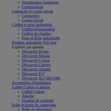
Signalisation lumineuse
Commutateur
Cartouche et coupe-circuit
Cartouches
Coupe-circuit
Coffret et prise industriels
Coffret d'équipement
Coffret de chantier
Prise et fiche industrielle
Produits industriels
Voir tout
Explorer par gamme
Découvrir Hypra
Découvrir Mosaic
Découvrir Colson
Découvrir Colring
Découvrir Atlantic
Découvrir P17
Découvrir XL³ HP 6300
Accessoires d'installation
Collier Colson et attache
Collier Colson
Attache
Fixation de conduits
Boîte et borne de connexion
Boîte de dérivation