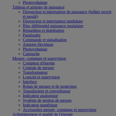
Photovoltaïque
Tableau et armoire de puissance
Disjoncteur et interrupteur de puissance (boîtier ouvert
et moulé)
Disjoncteur et interrupteur modulaire
Bloc différentiel puissance modulaire
Répartition et distribution
Parafoudre
Commande et signalisation
Armoire électrique
Photovoltaïque
Cartouche
Mesure, comptage et supervision
Compteur d'énergie
Centrale de mesure
Transformateur
Logiciel et supervision
Interface
Relais de mesure et de protection
Transducteur et convertisseur
Indicateur analogique
Système de gestion de mesure
Indicateur numérique
Accessoires mesure, comptage et supervision
Acheminement et qualité de l'énergie