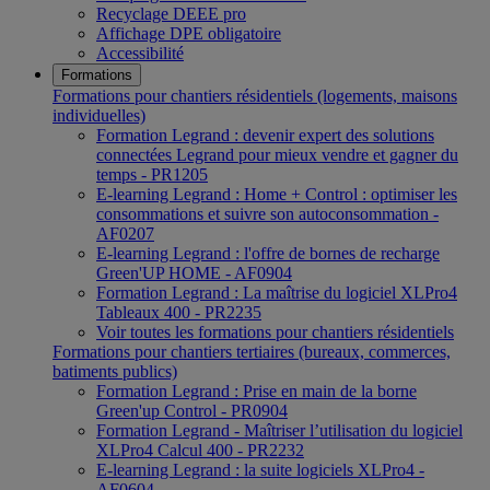
Recyclage DEEE pro
Affichage DPE obligatoire
Accessibilité
Formations
Formations pour chantiers résidentiels (logements, maisons
individuelles)
Formation Legrand : devenir expert des solutions
connectées Legrand pour mieux vendre et gagner du
temps - PR1205
E-learning Legrand : Home + Control : optimiser les
consommations et suivre son autoconsommation -
AF0207
E-learning Legrand : l'offre de bornes de recharge
Green'UP HOME - AF0904
Formation Legrand : La maîtrise du logiciel XLPro4
Tableaux 400 - PR2235
Voir toutes les formations pour chantiers résidentiels
Formations pour chantiers tertiaires (bureaux, commerces,
batiments publics)
Formation Legrand : Prise en main de la borne
Green'up Control - PR0904
Formation Legrand - Maîtriser l’utilisation du logiciel
XLPro4 Calcul 400 - PR2232
E-learning Legrand : la suite logiciels XLPro4 -
AF0604