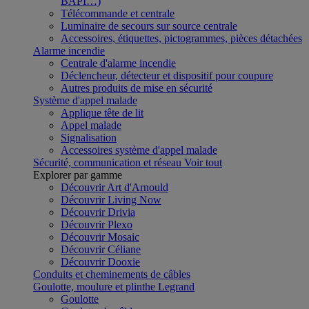
BAPI…)
Télécommande et centrale
Luminaire de secours sur source centrale
Accessoires, étiquettes, pictogrammes, pièces détachées
Alarme incendie
Centrale d'alarme incendie
Déclencheur, détecteur et dispositif pour coupure
Autres produits de mise en sécurité
Système d'appel malade
Applique tête de lit
Appel malade
Signalisation
Accessoires système d'appel malade
Sécurité, communication et réseau
Voir tout
Explorer par gamme
Découvrir Art d'Arnould
Découvrir Living Now
Découvrir Drivia
Découvrir Plexo
Découvrir Mosaic
Découvrir Céliane
Découvrir Dooxie
Conduits et cheminements de câbles
Goulotte, moulure et plinthe Legrand
Goulotte