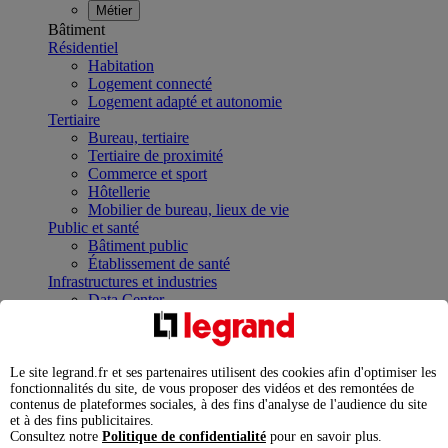
Métier
Bâtiment
Résidentiel
Habitation
Logement connecté
Logement adapté et autonomie
Tertiaire
Bureau, tertiaire
Tertiaire de proximité
Commerce et sport
Hôtellerie
Mobilier de bureau, lieux de vie
Public et santé
Bâtiment public
Établissement de santé
Infrastructures et industries
Data Center
Industrie
Infrastructures
À la une
Contrôler et planifier le fonctionnement des appareils
Le site legrand.fr et ses partenaires utilisent des cookies afin d'optimiser les
électriques avec le contacteur connecté
fonctionnalités du site, de vous proposer des vidéos et des remontées de
contenus de plateformes sociales, à des fins d'analyse de l'audience du site
Répartir et optimiser son tableau électrique
et à des fins publicitaires.
Legrand Data Center Solutions : concentrer les
Consultez notre
Politique de confidentialité
pour en savoir plus.
expertises au service de vos performances