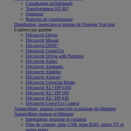
Canalisation préfabriquée
Transformateur HT-BT
Onduleur
Batteries de condensateur
Distribution, protection et gestion de l'énergie
Voir tout
Explorer par gamme
Découvrir Drivia
Découvrir Mosaic
Découvrir DMX³
Découvrir Green'Up
Découvrir Drivia with Netatmo
Découvrir Alptec
Découvrir Alpimatic
Découvrir Alpibloc
Découvrir Alpivar³
Découvrir Green'up Home
Découvrir XL³ HP 6300
Découvrir XL³ HP 160
Découvrir XL³ HP 630
Découvrir Green'Up Control
Appareillage, maison connectée et pilotage du bâtiment
Appareillage maison et bâtiment
Interrupteur, poussoir et variateur
Prise de courant, prise USB, prise RJ45, prises TV et
autres prises