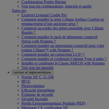
Configurateur Portier Bticino
Voir tous les configurateurs, logiciels et applis
Tutos pro
Explorer Legrand Config Pro
Comment installer la prise Céliane Surface Confort en
remplacement d’une ancienne prise ?
Comment raccorder des prises ensemble avec Céliane
Rapido ?
Comment installer le pack de démarrage connecté
Drivia with Netatmo ?
Comment installer un interrupteur connecté pour volet
roulant Céliane™ with Netatmo ?
Comment installer un connecteur LCS³ ?
Comment installer et configurer l’alarme Type 4 radio ?
Installer et configurer le Classe 300EOS with Netatmo
Voir tous les tutoriels
normes et réglementations
Norme NF C 15-100
IRVE
Photovoltaïque
Efficacité énergétique
Éclairage de sécurité
Sécurité Incendie
Profils Environnementaux Produits (PEP)
Marquage CE certification NF