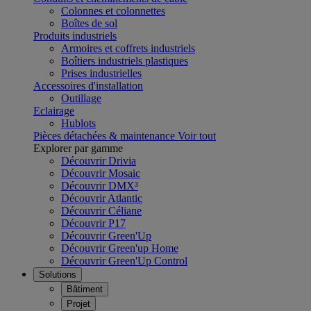
Colonnes et colonnettes
Boîtes de sol
Produits industriels
Armoires et coffrets industriels
Boîtiers industriels plastiques
Prises industrielles
Accessoires d'installation
Outillage
Eclairage
Hublots
Pièces détachées & maintenance
Voir tout
Explorer par gamme
Découvrir Drivia
Découvrir Mosaic
Découvrir DMX³
Découvrir Atlantic
Découvrir Céliane
Découvrir P17
Découvrir Green'Up
Découvrir Green'up Home
Découvrir Green'Up Control
Solutions
Bâtiment
Projet