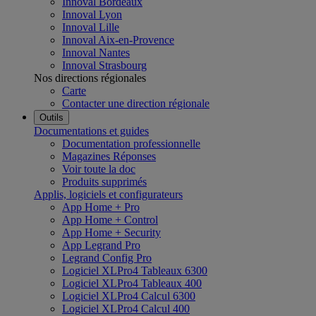
Innoval Bordeaux
Innoval Lyon
Innoval Lille
Innoval Aix-en-Provence
Innoval Nantes
Innoval Strasbourg
Nos directions régionales
Carte
Contacter une direction régionale
Outils
Documentations et guides
Documentation professionnelle
Magazines Réponses
Voir toute la doc
Produits supprimés
Applis, logiciels et configurateurs
App Home + Pro
App Home + Control
App Home + Security
App Legrand Pro
Legrand Config Pro
Logiciel XLPro4 Tableaux 6300
Logiciel XLPro4 Tableaux 400
Logiciel XLPro4 Calcul 6300
Logiciel XLPro4 Calcul 400