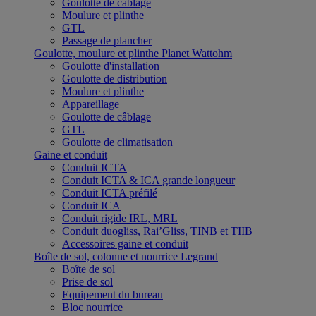
Goulotte de câblage
Moulure et plinthe
GTL
Passage de plancher
Goulotte, moulure et plinthe Planet Wattohm
Goulotte d'installation
Goulotte de distribution
Moulure et plinthe
Appareillage
Goulotte de câblage
GTL
Goulotte de climatisation
Gaine et conduit
Conduit ICTA
Conduit ICTA & ICA grande longueur
Conduit ICTA préfilé
Conduit ICA
Conduit rigide IRL, MRL
Conduit duogliss, Rai’Gliss, TINB et TIIB
Accessoires gaine et conduit
Boîte de sol, colonne et nourrice Legrand
Boîte de sol
Prise de sol
Equipement du bureau
Bloc nourrice