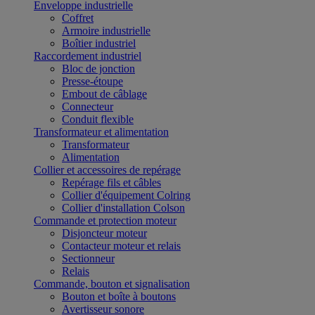
Enveloppe industrielle
Coffret
Armoire industrielle
Boîtier industriel
Raccordement industriel
Bloc de jonction
Presse-étoupe
Embout de câblage
Connecteur
Conduit flexible
Transformateur et alimentation
Transformateur
Alimentation
Collier et accessoires de repérage
Repérage fils et câbles
Collier d'équipement Colring
Collier d'installation Colson
Commande et protection moteur
Disjoncteur moteur
Contacteur moteur et relais
Sectionneur
Relais
Commande, bouton et signalisation
Bouton et boîte à boutons
Avertisseur sonore