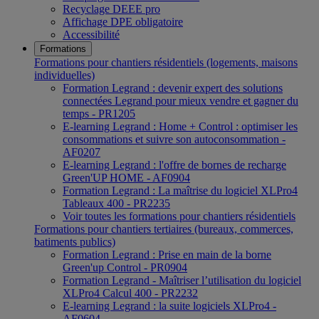
Recyclage DEEE pro
Affichage DPE obligatoire
Accessibilité
Formations
Formations pour chantiers résidentiels (logements, maisons
individuelles)
Formation Legrand : devenir expert des solutions
connectées Legrand pour mieux vendre et gagner du
temps - PR1205
E-learning Legrand : Home + Control : optimiser les
consommations et suivre son autoconsommation -
AF0207
E-learning Legrand : l'offre de bornes de recharge
Green'UP HOME - AF0904
Formation Legrand : La maîtrise du logiciel XLPro4
Tableaux 400 - PR2235
Voir toutes les formations pour chantiers résidentiels
Formations pour chantiers tertiaires (bureaux, commerces,
batiments publics)
Formation Legrand : Prise en main de la borne
Green'up Control - PR0904
Formation Legrand - Maîtriser l’utilisation du logiciel
XLPro4 Calcul 400 - PR2232
E-learning Legrand : la suite logiciels XLPro4 -
AF0604