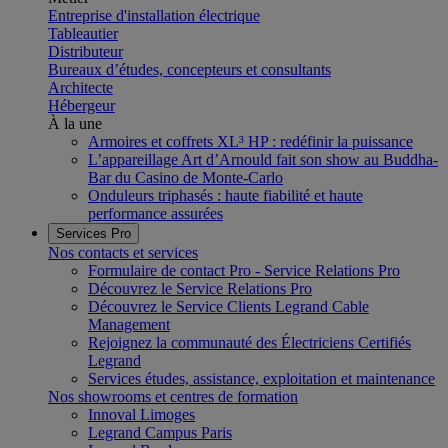
Entreprise d'installation électrique
Tableautier
Distributeur
Bureaux d’études, concepteurs et consultants
Architecte
Hébergeur
À la une
Armoires et coffrets XL³ HP : redéfinir la puissance
L’appareillage Art d’Arnould fait son show au Buddha-
Bar du Casino de Monte-Carlo
Onduleurs triphasés : haute fiabilité et haute
performance assurées
Services Pro
Nos contacts et services
Formulaire de contact Pro - Service Relations Pro
Découvrez le Service Relations Pro
Découvrez le Service Clients Legrand Cable
Management
Rejoignez la communauté des Électriciens Certifiés
Legrand
Services études, assistance, exploitation et maintenance
Nos showrooms et centres de formation
Innoval Limoges
Legrand Campus Paris