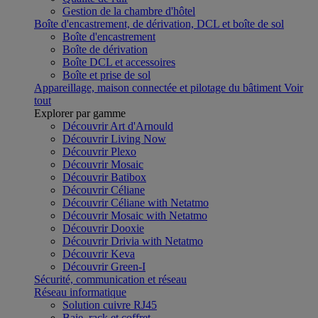
Gestion de la chambre d'hôtel
Boîte d'encastrement, de dérivation, DCL et boîte de sol
Boîte d'encastrement
Boîte de dérivation
Boîte DCL et accessoires
Boîte et prise de sol
Appareillage, maison connectée et pilotage du bâtiment
Voir
tout
Explorer par gamme
Découvrir Art d'Arnould
Découvrir Living Now
Découvrir Plexo
Découvrir Mosaic
Découvrir Batibox
Découvrir Céliane
Découvrir Céliane with Netatmo
Découvrir Mosaic with Netatmo
Découvrir Dooxie
Découvrir Drivia with Netatmo
Découvrir Keva
Découvrir Green-I
Sécurité, communication et réseau
Réseau informatique
Solution cuivre RJ45
Baie, rack et coffret