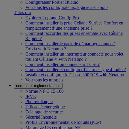
Configurateur Portier Bticino
Voir tous les configurateurs, logiciels et applis
Tutos pro
Explorer Legrand Config Pro
Comment installer la prise Céliane Surface Confort en
remplacement d’une ancienne prise ?
Comment raccorder des prises ensemble avec Céliane
Rapido ?
Comment installer le pack de démarrage connecté
Drivia with Netatmo ?
Comment installer un interrupteur connecté pour volet
roulant Céliane™ with Netatmo ?
Comment installer un connecteur LCS³ ?
Comment installer et configurer l’alarme Type 4 radio ?
Installer et configurer le Classe 300EOS with Netatmo
Voir tous les tutoriels
normes et réglementations
Norme NF C 15-100
IRVE
Photovoltaïque
Efficacité énergétique
Éclairage de sécurité
Sécurité Incendie
Profils Environnementaux Produits (PEP)
Marquage CE certification NF