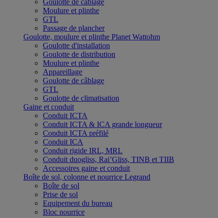
Goulotte de câblage
Moulure et plinthe
GTL
Passage de plancher
Goulotte, moulure et plinthe Planet Wattohm
Goulotte d'installation
Goulotte de distribution
Moulure et plinthe
Appareillage
Goulotte de câblage
GTL
Goulotte de climatisation
Gaine et conduit
Conduit ICTA
Conduit ICTA & ICA grande longueur
Conduit ICTA préfilé
Conduit ICA
Conduit rigide IRL, MRL
Conduit duogliss, Rai’Gliss, TINB et TIIB
Accessoires gaine et conduit
Boîte de sol, colonne et nourrice Legrand
Boîte de sol
Prise de sol
Equipement du bureau
Bloc nourrice