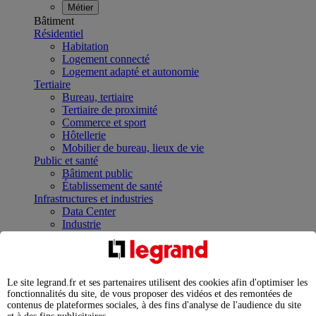
Métier
Bâtiment
Résidentiel
Habitation
Logement connecté
Logement adapté et autonomie
Tertiaire
Bureau, tertiaire
Tertiaire de proximité
Commerce et sport
Hôtellerie
Mobilier de bureau, lieux de vie
Public et santé
Bâtiment public
Établissement de santé
Infrastructures et industries
Data Center
Industrie
Infrastructures
À la une
Contrôler et planifier le fonctionnement des appareils
électriques avec le contacteur connecté
Le site legrand.fr et ses partenaires utilisent des cookies afin d'optimiser les
Répartir et optimiser son tableau électrique
fonctionnalités du site, de vous proposer des vidéos et des remontées de
Legrand Data Center Solutions : concentrer les
contenus de plateformes sociales, à des fins d'analyse de l'audience du site
expertises au service de vos performances