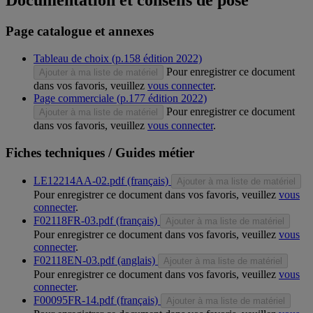
Documentation et conseils de pose
Page catalogue et annexes
Tableau de choix (p.158 édition 2022)
Pour enregistrer ce document
Ajouter à ma liste de matériel
dans vos favoris, veuillez
vous connecter
.
Page commerciale (p.177 édition 2022)
Pour enregistrer ce document
Ajouter à ma liste de matériel
dans vos favoris, veuillez
vous connecter
.
Fiches techniques / Guides métier
LE12214AA-02.pdf (français)
Ajouter à ma liste de matériel
Pour enregistrer ce document dans vos favoris, veuillez
vous
connecter
.
F02118FR-03.pdf (français)
Ajouter à ma liste de matériel
Pour enregistrer ce document dans vos favoris, veuillez
vous
connecter
.
F02118EN-03.pdf (anglais)
Ajouter à ma liste de matériel
Pour enregistrer ce document dans vos favoris, veuillez
vous
connecter
.
F00095FR-14.pdf (français)
Ajouter à ma liste de matériel