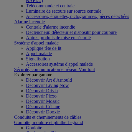
BAPI…)
Télécommande et centrale
Luminaire de secours sur source centrale
Accessoires, étiquettes, pictogrammes, pièces détachées
Alarme incendie
Centrale d'alarme incendie
Déclencheur, détecteur et dispositif pour coupure
Autres produits de mise en sécurité
Système d'appel malade
Applique tête de lit
Appel malade
Signalisation
Accessoires système d'appel malade
Sécurité, communication et réseau
Voir tout
Explorer par gamme
Découvrir Art d'Arnould
Découvrir Living Now
Découvrir Drivia
Découvrir Plexo
Découvrir Mosaic
Découvrir Céliane
Découvrir Dooxie
Conduits et cheminements de câbles
Goulotte, moulure et plinthe Legrand
Goulotte