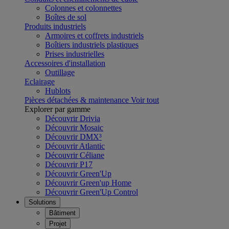
Colonnes et colonnettes
Boîtes de sol
Produits industriels
Armoires et coffrets industriels
Boîtiers industriels plastiques
Prises industrielles
Accessoires d'installation
Outillage
Eclairage
Hublots
Pièces détachées & maintenance
Voir tout
Explorer par gamme
Découvrir Drivia
Découvrir Mosaic
Découvrir DMX³
Découvrir Atlantic
Découvrir Céliane
Découvrir P17
Découvrir Green'Up
Découvrir Green'up Home
Découvrir Green'Up Control
Solutions
Bâtiment
Projet