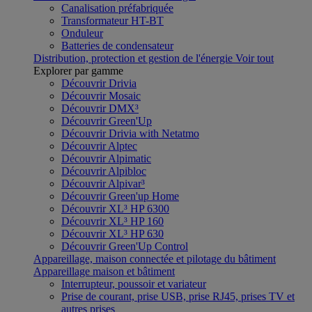
Canalisation préfabriquée
Transformateur HT-BT
Onduleur
Batteries de condensateur
Distribution, protection et gestion de l'énergie
Voir tout
Explorer par gamme
Découvrir Drivia
Découvrir Mosaic
Découvrir DMX³
Découvrir Green'Up
Découvrir Drivia with Netatmo
Découvrir Alptec
Découvrir Alpimatic
Découvrir Alpibloc
Découvrir Alpivar³
Découvrir Green'up Home
Découvrir XL³ HP 6300
Découvrir XL³ HP 160
Découvrir XL³ HP 630
Découvrir Green'Up Control
Appareillage, maison connectée et pilotage du bâtiment
Appareillage maison et bâtiment
Interrupteur, poussoir et variateur
Prise de courant, prise USB, prise RJ45, prises TV et
autres prises