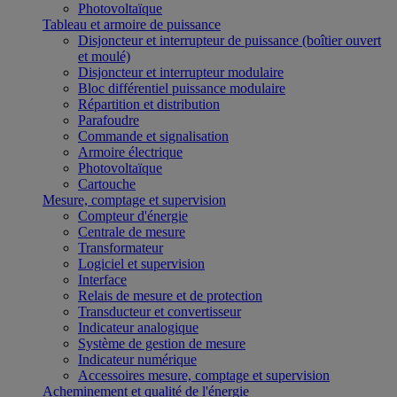
Photovoltaïque
Tableau et armoire de puissance
Disjoncteur et interrupteur de puissance (boîtier ouvert
et moulé)
Disjoncteur et interrupteur modulaire
Bloc différentiel puissance modulaire
Répartition et distribution
Parafoudre
Commande et signalisation
Armoire électrique
Photovoltaïque
Cartouche
Mesure, comptage et supervision
Compteur d'énergie
Centrale de mesure
Transformateur
Logiciel et supervision
Interface
Relais de mesure et de protection
Transducteur et convertisseur
Indicateur analogique
Système de gestion de mesure
Indicateur numérique
Accessoires mesure, comptage et supervision
Acheminement et qualité de l'énergie