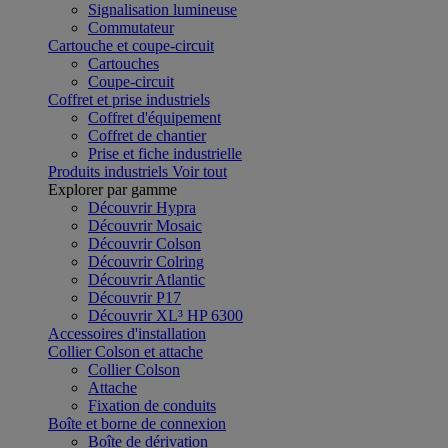
Signalisation lumineuse
Commutateur
Cartouche et coupe-circuit
Cartouches
Coupe-circuit
Coffret et prise industriels
Coffret d'équipement
Coffret de chantier
Prise et fiche industrielle
Produits industriels
Voir tout
Explorer par gamme
Découvrir Hypra
Découvrir Mosaic
Découvrir Colson
Découvrir Colring
Découvrir Atlantic
Découvrir P17
Découvrir XL³ HP 6300
Accessoires d'installation
Collier Colson et attache
Collier Colson
Attache
Fixation de conduits
Boîte et borne de connexion
Boîte de dérivation