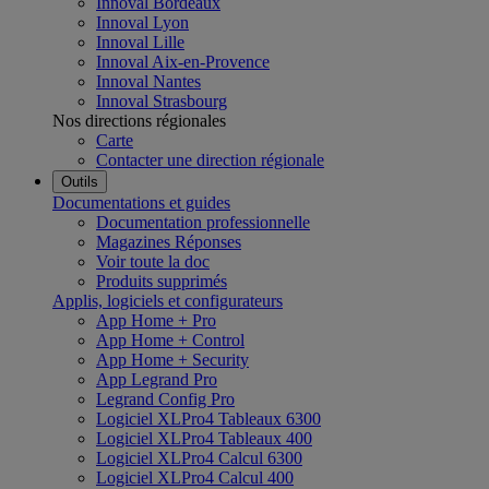
Innoval Bordeaux
Innoval Lyon
Innoval Lille
Innoval Aix-en-Provence
Innoval Nantes
Innoval Strasbourg
Nos directions régionales
Carte
Contacter une direction régionale
Outils
Documentations et guides
Documentation professionnelle
Magazines Réponses
Voir toute la doc
Produits supprimés
Applis, logiciels et configurateurs
App Home + Pro
App Home + Control
App Home + Security
App Legrand Pro
Legrand Config Pro
Logiciel XLPro4 Tableaux 6300
Logiciel XLPro4 Tableaux 400
Logiciel XLPro4 Calcul 6300
Logiciel XLPro4 Calcul 400