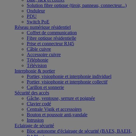
Solution fibre optique (tiroir, panneau, connecteur...)
Onduleur
PDU
Switch PoE
Réseau numérique résidentiel
Coffret de communication
Fibre optique résidentielle
Prise et connecteur RJ45
Câble cuivre
Accessoire cuivre
Téléphonie
Télévision
Interphonie & portier
Portier, visiophonie et interphonie individuel
Portier, visiophonie et interphonie collectif
Carillon et sonnerie
Sécurité des accès
Gâche, ventouse, serrure et poignée
Clavier codé
Centrale Vigik et accessoires
Bouton et poussoir anti-vandale
Intrusion
Eclairage de sécurité
Bloc autonome d'éclairage de sécurité (BAES, BAEH,