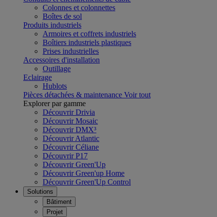
Colonnes et colonnettes
Boîtes de sol
Produits industriels
Armoires et coffrets industriels
Boîtiers industriels plastiques
Prises industrielles
Accessoires d'installation
Outillage
Eclairage
Hublots
Pièces détachées & maintenance
Voir tout
Explorer par gamme
Découvrir Drivia
Découvrir Mosaic
Découvrir DMX³
Découvrir Atlantic
Découvrir Céliane
Découvrir P17
Découvrir Green'Up
Découvrir Green'up Home
Découvrir Green'Up Control
Solutions
Bâtiment
Projet