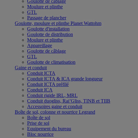
Goulotte de câblage
Moulure et plinthe
GTL
Passage de plancher
Goulotte, moulure et plinthe Planet Wattohm
Goulotte d'installation
Goulotte de distribution
Moulure et plinthe
Appareillage
Goulotte de câblage
GTL
Goulotte de climatisation
Gaine et conduit
Conduit ICTA
Conduit ICTA & ICA grande longueur
Conduit ICTA préfilé
Conduit ICA
Conduit rigide IRL, MRL
Conduit duogliss, Rai’Gliss, TINB et TIIB
Accessoires gaine et conduit
Boîte de sol, colonne et nourrice Legrand
Boîte de sol
Prise de sol
Equipement du bureau
Bloc nourrice