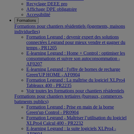
Recyclage DEEE pro
Affichage DPE obligatoire
Accessibilité
Formations
Formations pour chantiers résidentiels (logements, maisons
individuelles)
Formation Legrand : devenir expert des solutions
connectées Legrand pour mieux vendre et gagner du
temps - PR1205
E-learning Legrand : Home + Control : optimiser les
consommations et suivre son autoconsommation -
AF0207
E-learning Legrand : l'offre de bornes de recharge
Green'UP HOME - AF0904
Formation Legrand : La maîtrise du logiciel XLPro4
Tableaux 400 - PR2235
Voir toutes les formations pour chantiers résidentiels
Formations pour chantiers tertiaires (bureaux, commerces,
batiments publics)
Formation Legrand : Prise en main de la borne
Green'up Control - PR0904
Formation Legrand - Maîtriser l’utilisation du logiciel
XLPro4 Calcul 400 - PR2232
E-learning Legrand : la suite logiciels XLPro4 -
AF0604