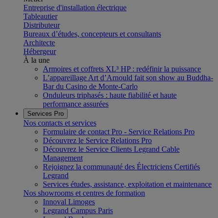
Entreprise d'installation électrique
Tableautier
Distributeur
Bureaux d’études, concepteurs et consultants
Architecte
Hébergeur
À la une
Armoires et coffrets XL³ HP : redéfinir la puissance
L’appareillage Art d’Arnould fait son show au Buddha-
Bar du Casino de Monte-Carlo
Onduleurs triphasés : haute fiabilité et haute
performance assurées
Services Pro
Nos contacts et services
Formulaire de contact Pro - Service Relations Pro
Découvrez le Service Relations Pro
Découvrez le Service Clients Legrand Cable
Management
Rejoignez la communauté des Électriciens Certifiés
Legrand
Services études, assistance, exploitation et maintenance
Nos showrooms et centres de formation
Innoval Limoges
Legrand Campus Paris