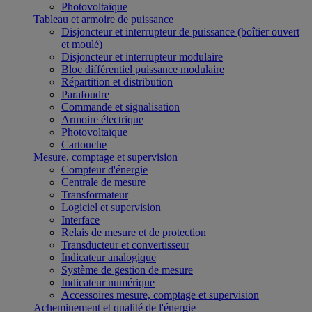
Photovoltaïque
Tableau et armoire de puissance
Disjoncteur et interrupteur de puissance (boîtier ouvert
et moulé)
Disjoncteur et interrupteur modulaire
Bloc différentiel puissance modulaire
Répartition et distribution
Parafoudre
Commande et signalisation
Armoire électrique
Photovoltaïque
Cartouche
Mesure, comptage et supervision
Compteur d'énergie
Centrale de mesure
Transformateur
Logiciel et supervision
Interface
Relais de mesure et de protection
Transducteur et convertisseur
Indicateur analogique
Système de gestion de mesure
Indicateur numérique
Accessoires mesure, comptage et supervision
Acheminement et qualité de l'énergie