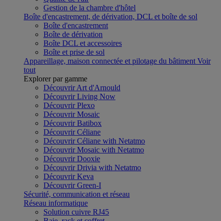
Gestion de la chambre d'hôtel
Boîte d'encastrement, de dérivation, DCL et boîte de sol
Boîte d'encastrement
Boîte de dérivation
Boîte DCL et accessoires
Boîte et prise de sol
Appareillage, maison connectée et pilotage du bâtiment
Voir
tout
Explorer par gamme
Découvrir Art d'Arnould
Découvrir Living Now
Découvrir Plexo
Découvrir Mosaic
Découvrir Batibox
Découvrir Céliane
Découvrir Céliane with Netatmo
Découvrir Mosaic with Netatmo
Découvrir Dooxie
Découvrir Drivia with Netatmo
Découvrir Keva
Découvrir Green-I
Sécurité, communication et réseau
Réseau informatique
Solution cuivre RJ45
Baie, rack et coffret