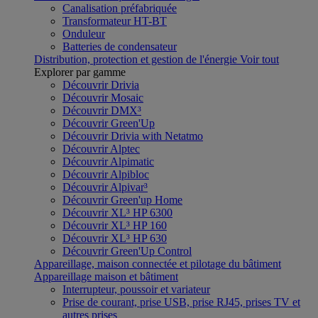
Canalisation préfabriquée
Transformateur HT-BT
Onduleur
Batteries de condensateur
Distribution, protection et gestion de l'énergie
Voir tout
Explorer par gamme
Découvrir Drivia
Découvrir Mosaic
Découvrir DMX³
Découvrir Green'Up
Découvrir Drivia with Netatmo
Découvrir Alptec
Découvrir Alpimatic
Découvrir Alpibloc
Découvrir Alpivar³
Découvrir Green'up Home
Découvrir XL³ HP 6300
Découvrir XL³ HP 160
Découvrir XL³ HP 630
Découvrir Green'Up Control
Appareillage, maison connectée et pilotage du bâtiment
Appareillage maison et bâtiment
Interrupteur, poussoir et variateur
Prise de courant, prise USB, prise RJ45, prises TV et
autres prises