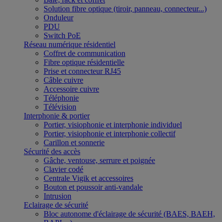
Solution fibre optique (tiroir, panneau, connecteur...)
Onduleur
PDU
Switch PoE
Réseau numérique résidentiel
Coffret de communication
Fibre optique résidentielle
Prise et connecteur RJ45
Câble cuivre
Accessoire cuivre
Téléphonie
Télévision
Interphonie & portier
Portier, visiophonie et interphonie individuel
Portier, visiophonie et interphonie collectif
Carillon et sonnerie
Sécurité des accès
Gâche, ventouse, serrure et poignée
Clavier codé
Centrale Vigik et accessoires
Bouton et poussoir anti-vandale
Intrusion
Eclairage de sécurité
Bloc autonome d'éclairage de sécurité (BAES, BAEH,