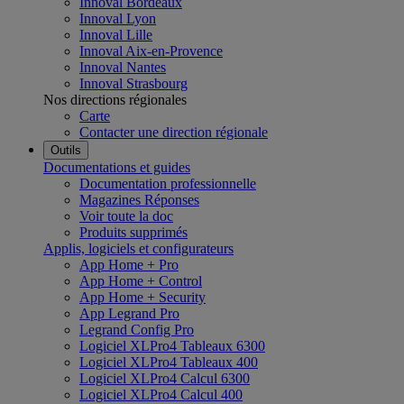
Innoval Bordeaux
Innoval Lyon
Innoval Lille
Innoval Aix-en-Provence
Innoval Nantes
Innoval Strasbourg
Nos directions régionales
Carte
Contacter une direction régionale
Outils
Documentations et guides
Documentation professionnelle
Magazines Réponses
Voir toute la doc
Produits supprimés
Applis, logiciels et configurateurs
App Home + Pro
App Home + Control
App Home + Security
App Legrand Pro
Legrand Config Pro
Logiciel XLPro4 Tableaux 6300
Logiciel XLPro4 Tableaux 400
Logiciel XLPro4 Calcul 6300
Logiciel XLPro4 Calcul 400