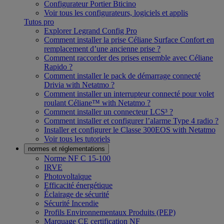
Configurateur Portier Bticino
Voir tous les configurateurs, logiciels et applis
Tutos pro
Explorer Legrand Config Pro
Comment installer la prise Céliane Surface Confort en
remplacement d’une ancienne prise ?
Comment raccorder des prises ensemble avec Céliane
Rapido ?
Comment installer le pack de démarrage connecté
Drivia with Netatmo ?
Comment installer un interrupteur connecté pour volet
roulant Céliane™ with Netatmo ?
Comment installer un connecteur LCS³ ?
Comment installer et configurer l’alarme Type 4 radio ?
Installer et configurer le Classe 300EOS with Netatmo
Voir tous les tutoriels
normes et réglementations
Norme NF C 15-100
IRVE
Photovoltaïque
Efficacité énergétique
Éclairage de sécurité
Sécurité Incendie
Profils Environnementaux Produits (PEP)
Marquage CE certification NF