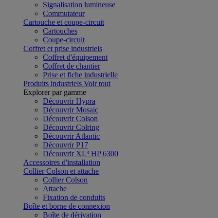
Signalisation lumineuse
Commutateur
Cartouche et coupe-circuit
Cartouches
Coupe-circuit
Coffret et prise industriels
Coffret d'équipement
Coffret de chantier
Prise et fiche industrielle
Produits industriels
Voir tout
Explorer par gamme
Découvrir Hypra
Découvrir Mosaic
Découvrir Colson
Découvrir Colring
Découvrir Atlantic
Découvrir P17
Découvrir XL³ HP 6300
Accessoires d'installation
Collier Colson et attache
Collier Colson
Attache
Fixation de conduits
Boîte et borne de connexion
Boîte de dérivation