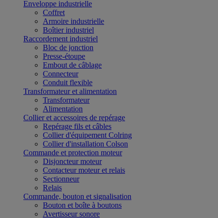
Enveloppe industrielle
Coffret
Armoire industrielle
Boîtier industriel
Raccordement industriel
Bloc de jonction
Presse-étoupe
Embout de câblage
Connecteur
Conduit flexible
Transformateur et alimentation
Transformateur
Alimentation
Collier et accessoires de repérage
Repérage fils et câbles
Collier d'équipement Colring
Collier d'installation Colson
Commande et protection moteur
Disjoncteur moteur
Contacteur moteur et relais
Sectionneur
Relais
Commande, bouton et signalisation
Bouton et boîte à boutons
Avertisseur sonore