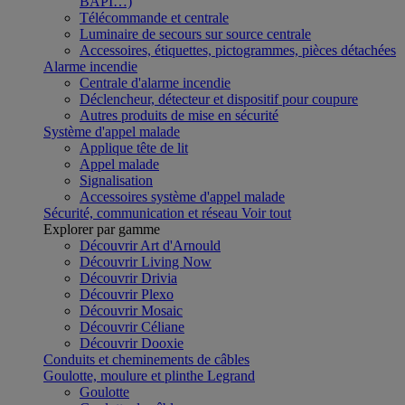
BAPI…)
Télécommande et centrale
Luminaire de secours sur source centrale
Accessoires, étiquettes, pictogrammes, pièces détachées
Alarme incendie
Centrale d'alarme incendie
Déclencheur, détecteur et dispositif pour coupure
Autres produits de mise en sécurité
Système d'appel malade
Applique tête de lit
Appel malade
Signalisation
Accessoires système d'appel malade
Sécurité, communication et réseau
Voir tout
Explorer par gamme
Découvrir Art d'Arnould
Découvrir Living Now
Découvrir Drivia
Découvrir Plexo
Découvrir Mosaic
Découvrir Céliane
Découvrir Dooxie
Conduits et cheminements de câbles
Goulotte, moulure et plinthe Legrand
Goulotte