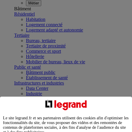
Métier
Bâtiment
Résidentiel
Habitation
Logement connecté
Logement adapté et autonomie
Tertiaire
Bureau, tertiaire
Tertiaire de proximité
Commerce et sport
Hôtellerie
Mobilier de bureau, lieux de vie
Public et santé
Bâtiment public
Établissement de santé
Infrastructures et industries
Data Center
Industrie
Infrastructures
À la une
Contrôler et planifier le fonctionnement des appareils
électriques avec le contacteur connecté
Le site legrand.fr et ses partenaires utilisent des cookies afin d'optimiser les
Répartir et optimiser son tableau électrique
fonctionnalités du site, de vous proposer des vidéos et des remontées de
Legrand Data Center Solutions : concentrer les
contenus de plateformes sociales, à des fins d'analyse de l'audience du site
expertises au service de vos performances