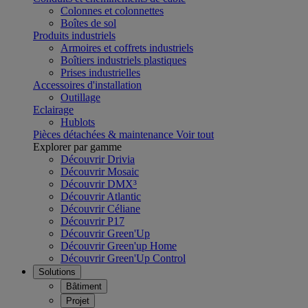
Colonnes et colonnettes
Boîtes de sol
Produits industriels
Armoires et coffrets industriels
Boîtiers industriels plastiques
Prises industrielles
Accessoires d'installation
Outillage
Eclairage
Hublots
Pièces détachées & maintenance
Voir tout
Explorer par gamme
Découvrir Drivia
Découvrir Mosaic
Découvrir DMX³
Découvrir Atlantic
Découvrir Céliane
Découvrir P17
Découvrir Green'Up
Découvrir Green'up Home
Découvrir Green'Up Control
Solutions
Bâtiment
Projet