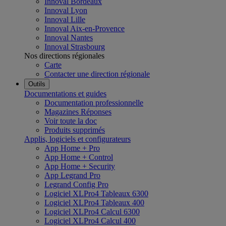
Innoval Bordeaux
Innoval Lyon
Innoval Lille
Innoval Aix-en-Provence
Innoval Nantes
Innoval Strasbourg
Nos directions régionales
Carte
Contacter une direction régionale
Outils
Documentations et guides
Documentation professionnelle
Magazines Réponses
Voir toute la doc
Produits supprimés
Applis, logiciels et configurateurs
App Home + Pro
App Home + Control
App Home + Security
App Legrand Pro
Legrand Config Pro
Logiciel XLPro4 Tableaux 6300
Logiciel XLPro4 Tableaux 400
Logiciel XLPro4 Calcul 6300
Logiciel XLPro4 Calcul 400