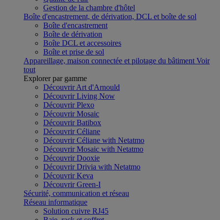
Gestion de la chambre d'hôtel
Boîte d'encastrement, de dérivation, DCL et boîte de sol
Boîte d'encastrement
Boîte de dérivation
Boîte DCL et accessoires
Boîte et prise de sol
Appareillage, maison connectée et pilotage du bâtiment
Voir
tout
Explorer par gamme
Découvrir Art d'Arnould
Découvrir Living Now
Découvrir Plexo
Découvrir Mosaic
Découvrir Batibox
Découvrir Céliane
Découvrir Céliane with Netatmo
Découvrir Mosaic with Netatmo
Découvrir Dooxie
Découvrir Drivia with Netatmo
Découvrir Keva
Découvrir Green-I
Sécurité, communication et réseau
Réseau informatique
Solution cuivre RJ45
Baie, rack et coffret