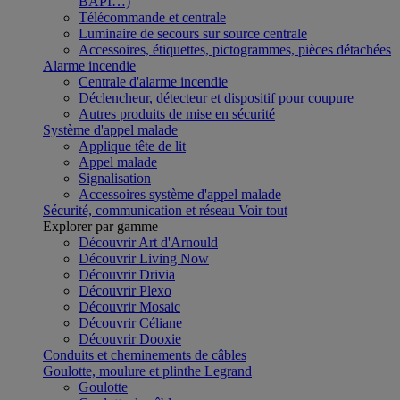
BAPI…)
Télécommande et centrale
Luminaire de secours sur source centrale
Accessoires, étiquettes, pictogrammes, pièces détachées
Alarme incendie
Centrale d'alarme incendie
Déclencheur, détecteur et dispositif pour coupure
Autres produits de mise en sécurité
Système d'appel malade
Applique tête de lit
Appel malade
Signalisation
Accessoires système d'appel malade
Sécurité, communication et réseau
Voir tout
Explorer par gamme
Découvrir Art d'Arnould
Découvrir Living Now
Découvrir Drivia
Découvrir Plexo
Découvrir Mosaic
Découvrir Céliane
Découvrir Dooxie
Conduits et cheminements de câbles
Goulotte, moulure et plinthe Legrand
Goulotte