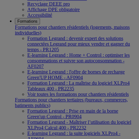
Recyclage DEEE pro
Affichage DPE obligatoire
Accessibilité
Formations
Formations pour chantiers résidentiels (logements, maisons
individuelles)
Formation Legrand : devenir expert des solutions
connectées Legrand pour mieux vendre et gagner du
temps - PR1205
E-learning Legrand : Home + Control : optimiser les
consommations et suivre son autoconsommation -
AF0207
E-learning Legrand : l'offre de bornes de recharge
Green'UP HOME - AF0904
Formation Legrand : La maîtrise du logiciel XLPro4
Tableaux 400 - PR2235
Voir toutes les formations pour chantiers résidentiels
Formations pour chantiers tertiaires (bureaux, commerces,
batiments publics)
Formation Legrand : Prise en main de la borne
Green'up Control - PR0904
Formation Legrand - Maîtriser l’utilisation du logiciel
XLPro4 Calcul 400 - PR2232
E-learning Legrand : la suite logiciels XLPro4 -
AF0604