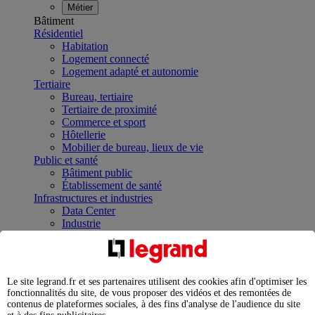
Métier
Bâtiment
Résidentiel
Habitation
Logement connecté
Logement adapté et autonomie
Tertiaire
Bureau, tertiaire
Tertiaire de proximité
Commerce et sport
Hôtellerie
Mobilier de bureau, lieux de vie
Public et santé
Bâtiment public
Établissement de santé
Infrastructures et industries
Data Center
Industrie
Infrastructures
À la une
Contrôler et planifier le fonctionnement des appareils
électriques avec le contacteur connecté
Le site legrand.fr et ses partenaires utilisent des cookies afin d'optimiser les
Répartir et optimiser son tableau électrique
fonctionnalités du site, de vous proposer des vidéos et des remontées de
Legrand Data Center Solutions : concentrer les
contenus de plateformes sociales, à des fins d'analyse de l'audience du site
expertises au service de vos performances