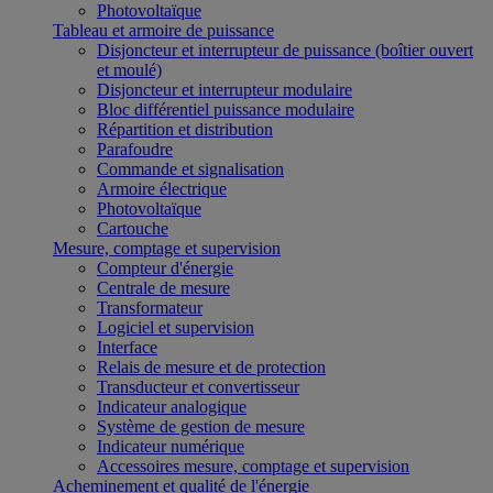
Photovoltaïque
Tableau et armoire de puissance
Disjoncteur et interrupteur de puissance (boîtier ouvert
et moulé)
Disjoncteur et interrupteur modulaire
Bloc différentiel puissance modulaire
Répartition et distribution
Parafoudre
Commande et signalisation
Armoire électrique
Photovoltaïque
Cartouche
Mesure, comptage et supervision
Compteur d'énergie
Centrale de mesure
Transformateur
Logiciel et supervision
Interface
Relais de mesure et de protection
Transducteur et convertisseur
Indicateur analogique
Système de gestion de mesure
Indicateur numérique
Accessoires mesure, comptage et supervision
Acheminement et qualité de l'énergie