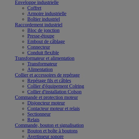
Enveloppe industrielle
Coffret
Armoire industrielle
Boîtier industriel
Raccordement industriel
Bloc de jonction
Presse-étoupe
Embout de câblage
Connecteur
Conduit flexible
Transformateur et alimentation
Transformateur
Alimentation
Collier et accessoires de repérage
Repérage fils et câbles
Collier d'équipement Colring
Collier d'installation Colson
Commande et protection moteur
Disjoncteur moteur
Contacteur moteur et relais
Sectionneur
Relais
Commande, bouton et signalisation
Bouton et boîte à boutons
Avertisseur sonore