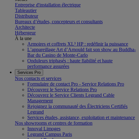
Entreprise d'installation électrique
Tableautier
Distributeur
Bureaux d’études, concepteurs et consultants
Architecte
Hébergeur
À la une
Armoires et coffrets XL³ HP : redéfinir la puissance
L’appareillage Art d’Arnould fait son show au Buddha-
Bar du Casino de Monte-Carlo
Onduleurs triphasés : haute fiabilité et haute
performance assurées
Services Pro
Nos contacts et services
Formulaire de contact Pro - Service Relations Pro
Découvrez le Service Relations Pro
Découvrez le Service Clients Legrand Cable
Management
Rejoignez la communauté des Électriciens Certifiés
Legrand
Services études, assistance, exploitation et maintenance
Nos showrooms et centres de formation
Innoval Limoges
Legrand Campus Paris