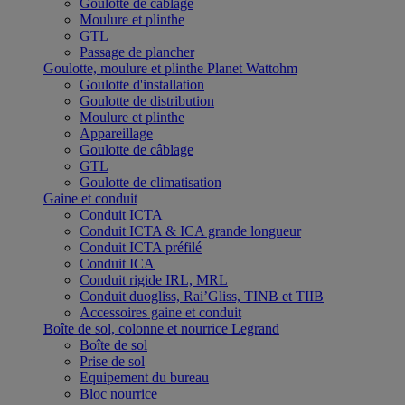
Goulotte de câblage
Moulure et plinthe
GTL
Passage de plancher
Goulotte, moulure et plinthe Planet Wattohm
Goulotte d'installation
Goulotte de distribution
Moulure et plinthe
Appareillage
Goulotte de câblage
GTL
Goulotte de climatisation
Gaine et conduit
Conduit ICTA
Conduit ICTA & ICA grande longueur
Conduit ICTA préfilé
Conduit ICA
Conduit rigide IRL, MRL
Conduit duogliss, Rai’Gliss, TINB et TIIB
Accessoires gaine et conduit
Boîte de sol, colonne et nourrice Legrand
Boîte de sol
Prise de sol
Equipement du bureau
Bloc nourrice