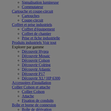
Signalisation lumineuse
Commutateur
Cartouche et coupe-circuit
Cartouches
Coupe-circuit
Coffret et prise industriels
Coffret d'équipement
Coffret de chantier
Prise et fiche industrielle
Produits industriels
Voir tout
Explorer par gamme
Découvrir Hypra
Découvrir Mosaic
Découvrir Colson
Découvrir Colring
Découvrir Atlantic
Découvrir P17
Découvrir XL³ HP 6300
Accessoires d'installation
Collier Colson et attache
Collier Colson
Attache
Fixation de conduits
Boîte et borne de connexion
Boîte de dérivation