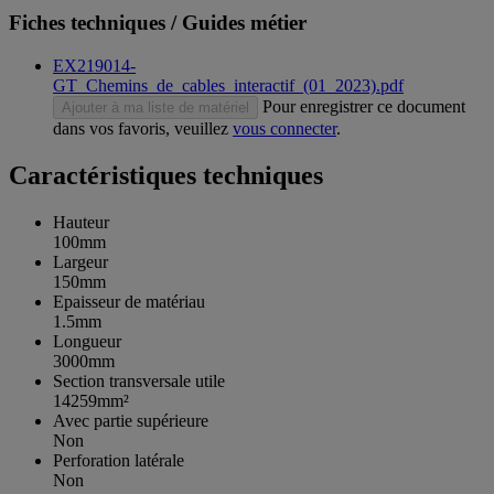
Fiches techniques / Guides métier
EX219014-
GT_Chemins_de_cables_interactif_(01_2023).pdf
Pour enregistrer ce document
Ajouter à ma liste de matériel
dans vos favoris, veuillez
vous connecter
.
Caractéristiques techniques
Hauteur
100mm
Largeur
150mm
Epaisseur de matériau
1.5mm
Longueur
3000mm
Section transversale utile
14259mm²
Avec partie supérieure
Non
Perforation latérale
Non