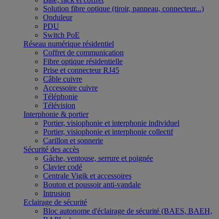
Solution fibre optique (tiroir, panneau, connecteur...)
Onduleur
PDU
Switch PoE
Réseau numérique résidentiel
Coffret de communication
Fibre optique résidentielle
Prise et connecteur RJ45
Câble cuivre
Accessoire cuivre
Téléphonie
Télévision
Interphonie & portier
Portier, visiophonie et interphonie individuel
Portier, visiophonie et interphonie collectif
Carillon et sonnerie
Sécurité des accès
Gâche, ventouse, serrure et poignée
Clavier codé
Centrale Vigik et accessoires
Bouton et poussoir anti-vandale
Intrusion
Eclairage de sécurité
Bloc autonome d'éclairage de sécurité (BAES, BAEH,