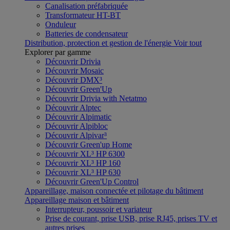
Canalisation préfabriquée
Transformateur HT-BT
Onduleur
Batteries de condensateur
Distribution, protection et gestion de l'énergie
Voir tout
Explorer par gamme
Découvrir Drivia
Découvrir Mosaic
Découvrir DMX³
Découvrir Green'Up
Découvrir Drivia with Netatmo
Découvrir Alptec
Découvrir Alpimatic
Découvrir Alpibloc
Découvrir Alpivar³
Découvrir Green'up Home
Découvrir XL³ HP 6300
Découvrir XL³ HP 160
Découvrir XL³ HP 630
Découvrir Green'Up Control
Appareillage, maison connectée et pilotage du bâtiment
Appareillage maison et bâtiment
Interrupteur, poussoir et variateur
Prise de courant, prise USB, prise RJ45, prises TV et
autres prises