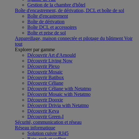
Gestion de la chambre d'hôtel
Boîte d'encastrement, de dérivation, DCL et boîte de sol
Boîte d'encastrement
Boîte de dérivation
Boîte DCL et accessoires
Boîte et prise de sol
Appareillage, maison connectée et pilotage du bâtiment
Voir
tout
Explorer par gamme
Découvrir Art d'Arnould
Découvrir Living Now
Découvrir Plexo
Découvrir Mosaic
Découvrir Batibox
Découvrir Céliane
Découvrir Céliane with Netatmo
Découvrir Mosaic with Netatmo
Découvrir Dooxie
Découvrir Drivia with Netatmo
Découvrir Keva
Découvrir Green-I
Sécurité, communication et réseau
Réseau informatique
Solution cuivre RJ45
Baie, rack et coffret