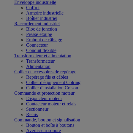
Enveloppe industrielle
Coffret
Armoire industrielle
Boîtier industriel
Raccordement industriel
Bloc de jonction
Presse-étoupe
Embout de câblage
Connecteur
Conduit flexible
Transformateur et alimentation
Transformateur
Alimentation
Collier et accessoires de repérage
Repérage fils et câbles
Collier d'équipement Colring
Collier d'installation Colson
Commande et protection moteur
Disjoncteur moteur
Contacteur moteur et relais
Sectionneur
Relais
Commande, bouton et signalisation
Bouton et boîte à boutons
Avertisseur sonore