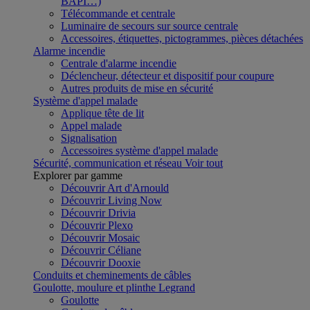
BAPI…)
Télécommande et centrale
Luminaire de secours sur source centrale
Accessoires, étiquettes, pictogrammes, pièces détachées
Alarme incendie
Centrale d'alarme incendie
Déclencheur, détecteur et dispositif pour coupure
Autres produits de mise en sécurité
Système d'appel malade
Applique tête de lit
Appel malade
Signalisation
Accessoires système d'appel malade
Sécurité, communication et réseau
Voir tout
Explorer par gamme
Découvrir Art d'Arnould
Découvrir Living Now
Découvrir Drivia
Découvrir Plexo
Découvrir Mosaic
Découvrir Céliane
Découvrir Dooxie
Conduits et cheminements de câbles
Goulotte, moulure et plinthe Legrand
Goulotte