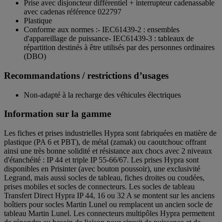
Prise avec disjoncteur différentiel + interrupteur cadenassable
avec cadenas référence 022797
Plastique
Conforme aux normes :- IEC61439-2 : ensembles
d'appareillage de puissance- IEC61439-3 : tableaux de
répartition destinés à être utilisés par des personnes ordinaires
(DBO)
Recommandations / restrictions d’usages
Non-adapté à la recharge des véhicules électriques
Information sur la gamme
Les fiches et prises industrielles Hypra sont fabriquées en matière de
plastique (PA 6 et PBT), de métal (zamak) ou caoutchouc offrant
ainsi une très bonne solidité et résistance aux chocs avec 2 niveaux
d'étanchéité : IP 44 et triple IP 55-66/67. Les prises Hypra sont
disponibles en Prisinter (avec bouton poussoir), une exclusivité
Legrand, mais aussi socles de tableau, fiches droites ou coudées,
prises mobiles et socles de connecteurs. Les socles de tableau
Transfert Direct Hypra IP 44, 16 ou 32 A se montent sur les anciens
boîtiers pour socles Martin Lunel ou remplacent un ancien socle de
tableau Martin Lunel. Les connecteurs multipôles Hypra permettent