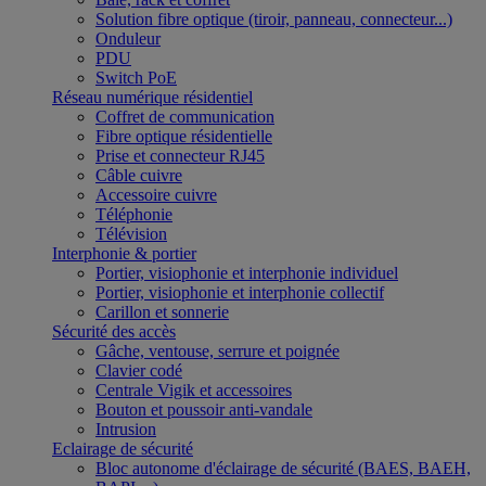
Solution fibre optique (tiroir, panneau, connecteur...)
Onduleur
PDU
Switch PoE
Réseau numérique résidentiel
Coffret de communication
Fibre optique résidentielle
Prise et connecteur RJ45
Câble cuivre
Accessoire cuivre
Téléphonie
Télévision
Interphonie & portier
Portier, visiophonie et interphonie individuel
Portier, visiophonie et interphonie collectif
Carillon et sonnerie
Sécurité des accès
Gâche, ventouse, serrure et poignée
Clavier codé
Centrale Vigik et accessoires
Bouton et poussoir anti-vandale
Intrusion
Eclairage de sécurité
Bloc autonome d'éclairage de sécurité (BAES, BAEH,