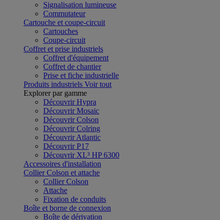
Signalisation lumineuse
Commutateur
Cartouche et coupe-circuit
Cartouches
Coupe-circuit
Coffret et prise industriels
Coffret d'équipement
Coffret de chantier
Prise et fiche industrielle
Produits industriels
Voir tout
Explorer par gamme
Découvrir Hypra
Découvrir Mosaic
Découvrir Colson
Découvrir Colring
Découvrir Atlantic
Découvrir P17
Découvrir XL³ HP 6300
Accessoires d'installation
Collier Colson et attache
Collier Colson
Attache
Fixation de conduits
Boîte et borne de connexion
Boîte de dérivation