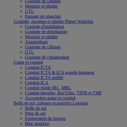
Goulotte de câblage
Moulure et plinthe
GTL
Passage de plancher
Goulotte, moulure et plinthe Planet Wattohm
Goulotte d'installation
Goulotte de distribution
Moulure et plinthe
Appareillage
Goulotte de câblage
GTL
Goulotte de climatisation
Gaine et conduit
Conduit ICTA
Conduit ICTA & ICA grande longueur
Conduit ICTA préfilé
Conduit ICA
Conduit rigide IRL, MRL
Conduit duogliss, Rai’Gliss, TINB et TIIB
Accessoires gaine et conduit
Boîte de sol, colonne et nourrice Legrand
Boîte de sol
Prise de sol
Equipement du bureau
Bloc nourrice