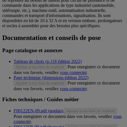
de répondre au besoin de liaison pour circuit de puissance et de
commande dans les applications de type industriel (automobile,
sidérurgie, etc.), machine-outil, automatisation industrielle,
commandes et transport d'informations, signalisation. Ils sont
disponibles en kit de 10 à 32 A et en version embase, prolongateurs
et socles à assembler pour des besoins plus spécifiques.
Documentation et conseils de pose
Page catalogue et annexes
Tableau de choix (p.118 édition 2022)
Pour enregistrer ce document
Ajouter à ma liste de matériel
dans vos favoris, veuillez
vous connecter
.
Page technique (dimensions édition 2022)
Pour enregistrer ce document
Ajouter à ma liste de matériel
dans vos favoris, veuillez
vous connecter
.
Fiches techniques / Guides métier
F00122EN-09.pdf (anglais)
Ajouter à ma liste de matériel
Pour enregistrer ce document dans vos favoris, veuillez
vous
connecter
.
F00122FR-09.pdf (français)