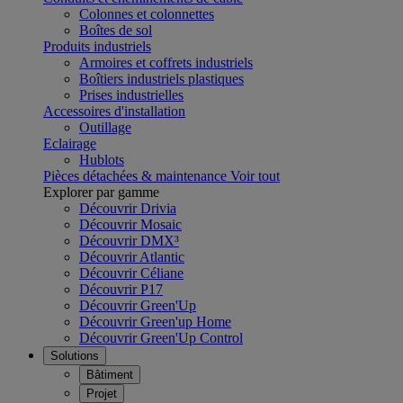
Colonnes et colonnettes
Boîtes de sol
Produits industriels
Armoires et coffrets industriels
Boîtiers industriels plastiques
Prises industrielles
Accessoires d'installation
Outillage
Eclairage
Hublots
Pièces détachées & maintenance
Voir tout
Explorer par gamme
Découvrir Drivia
Découvrir Mosaic
Découvrir DMX³
Découvrir Atlantic
Découvrir Céliane
Découvrir P17
Découvrir Green'Up
Découvrir Green'up Home
Découvrir Green'Up Control
Solutions
Bâtiment
Projet