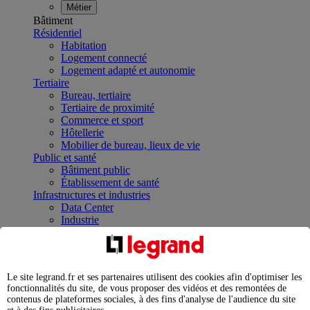
Métier
Bâtiment
Résidentiel
Habitation
Logement connecté
Logement adapté et autonomie
Tertiaire
Bureau, tertiaire
Tertiaire de proximité
Commerce et sport
Hôtellerie
Mobilier de bureau, lieux de vie
Public et santé
Bâtiment public
Établissement de santé
Infrastructures et industries
Data Center
Industrie
Infrastructures
À la une
Contrôler et planifier le fonctionnement des appareils
électriques avec le contacteur connecté
Le site legrand.fr et ses partenaires utilisent des cookies afin d'optimiser les
Répartir et optimiser son tableau électrique
fonctionnalités du site, de vous proposer des vidéos et des remontées de
Legrand Data Center Solutions : concentrer les
contenus de plateformes sociales, à des fins d'analyse de l'audience du site
expertises au service de vos performances