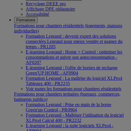
Recyclage DEEE pro
Affichage DPE obligatoire
Accessibilité
Formations
Formations pour chantiers résidentiels (logements, maisons
individuelles)
Formation Legrand : devenir expert des solutions
connectées Legrand pour mieux vendre et gagner du
temps - PR1205
E-learning Legrand : Home + Control : optimiser les
consommations et suivre son autoconsommation -
AF0207
E-learning Legrand : l'offre de bornes de recharge
Green'UP HOME - AF0904
Formation Legrand : La maîtrise du logiciel XLPro4
Tableaux 400 - PR2235
Voir toutes les formations pour chantiers résidentiels
Formations pour chantiers tertiaires (bureaux, commerces,
batiments publics)
Formation Legrand : Prise en main de la borne
Green'up Control - PR0904
Formation Legrand - Maîtriser l’utilisation du logiciel
XLPro4 Calcul 400 - PR2232
E-learning Legrand : la suite logiciels XLPro4 -
AF0604