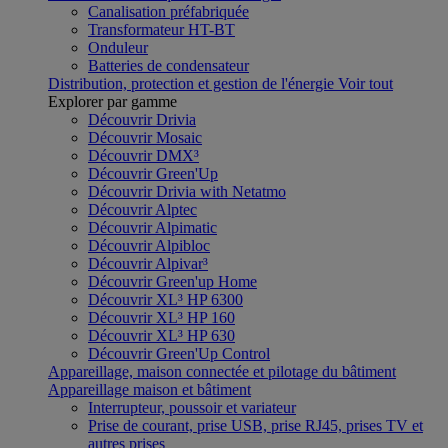
Canalisation préfabriquée
Transformateur HT-BT
Onduleur
Batteries de condensateur
Distribution, protection et gestion de l'énergie
Voir tout
Explorer par gamme
Découvrir Drivia
Découvrir Mosaic
Découvrir DMX³
Découvrir Green'Up
Découvrir Drivia with Netatmo
Découvrir Alptec
Découvrir Alpimatic
Découvrir Alpibloc
Découvrir Alpivar³
Découvrir Green'up Home
Découvrir XL³ HP 6300
Découvrir XL³ HP 160
Découvrir XL³ HP 630
Découvrir Green'Up Control
Appareillage, maison connectée et pilotage du bâtiment
Appareillage maison et bâtiment
Interrupteur, poussoir et variateur
Prise de courant, prise USB, prise RJ45, prises TV et
autres prises