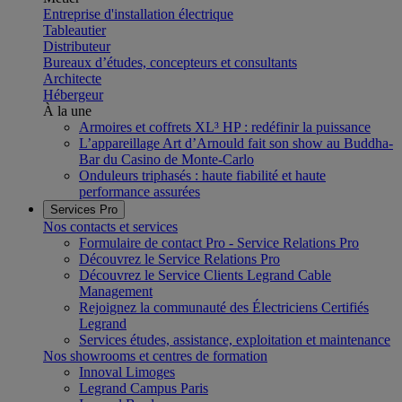
Entreprise d'installation électrique
Tableautier
Distributeur
Bureaux d’études, concepteurs et consultants
Architecte
Hébergeur
À la une
Armoires et coffrets XL³ HP : redéfinir la puissance
L’appareillage Art d’Arnould fait son show au Buddha-
Bar du Casino de Monte-Carlo
Onduleurs triphasés : haute fiabilité et haute
performance assurées
Services Pro
Nos contacts et services
Formulaire de contact Pro - Service Relations Pro
Découvrez le Service Relations Pro
Découvrez le Service Clients Legrand Cable
Management
Rejoignez la communauté des Électriciens Certifiés
Legrand
Services études, assistance, exploitation et maintenance
Nos showrooms et centres de formation
Innoval Limoges
Legrand Campus Paris