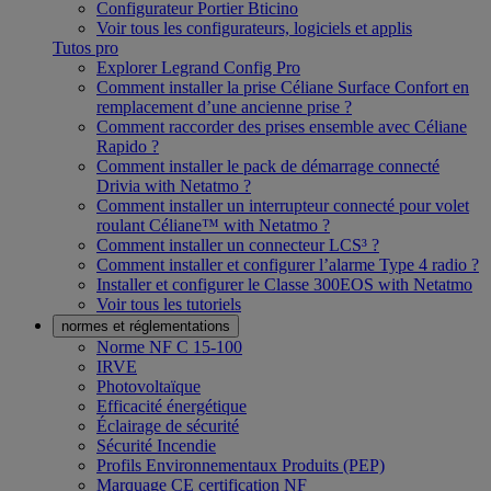
Configurateur Portier Bticino
Voir tous les configurateurs, logiciels et applis
Tutos pro
Explorer Legrand Config Pro
Comment installer la prise Céliane Surface Confort en
remplacement d’une ancienne prise ?
Comment raccorder des prises ensemble avec Céliane
Rapido ?
Comment installer le pack de démarrage connecté
Drivia with Netatmo ?
Comment installer un interrupteur connecté pour volet
roulant Céliane™ with Netatmo ?
Comment installer un connecteur LCS³ ?
Comment installer et configurer l’alarme Type 4 radio ?
Installer et configurer le Classe 300EOS with Netatmo
Voir tous les tutoriels
normes et réglementations
Norme NF C 15-100
IRVE
Photovoltaïque
Efficacité énergétique
Éclairage de sécurité
Sécurité Incendie
Profils Environnementaux Produits (PEP)
Marquage CE certification NF