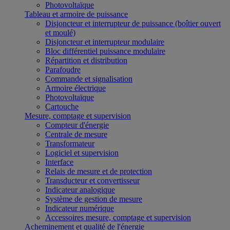
Photovoltaïque
Tableau et armoire de puissance
Disjoncteur et interrupteur de puissance (boîtier ouvert
et moulé)
Disjoncteur et interrupteur modulaire
Bloc différentiel puissance modulaire
Répartition et distribution
Parafoudre
Commande et signalisation
Armoire électrique
Photovoltaïque
Cartouche
Mesure, comptage et supervision
Compteur d'énergie
Centrale de mesure
Transformateur
Logiciel et supervision
Interface
Relais de mesure et de protection
Transducteur et convertisseur
Indicateur analogique
Système de gestion de mesure
Indicateur numérique
Accessoires mesure, comptage et supervision
Acheminement et qualité de l'énergie