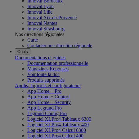
Innoval Bordeaux
Innoval Lyon
Innoval Lille
Innoval Aix-en-Provence
Innoval Nantes
Innoval Strasbourg
Nos directions régionales
Carte
Contacter une direction régionale
Outils
Documentations et guides
Documentation professionnelle
Magazines Réponses
Voir toute la doc
Produits supprimés
Applis, logiciels et configurateurs
App Home + Pro
App Home + Control
App Home + Security
App Legrand Pro
Legrand Config Pro
Logiciel XLPro4 Tableaux 6300
Logiciel XLPro4 Tableaux 400
Logiciel XLPro4 Calcul 6300
Logiciel XLPro4 Calcul 400