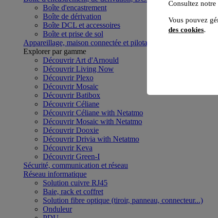
Consultez notre
Boîte d'encastrement
Boîte de dérivation
Vous pouvez gér
Boîte DCL et accessoires
des cookies
.
Boîte et prise de sol
Appareillage, maison connectée et pilotage du bâtiment
Voir to
Explorer par gamme
Découvrir Art d'Arnould
Découvrir Living Now
Découvrir Plexo
Découvrir Mosaic
Découvrir Batibox
Découvrir Céliane
Découvrir Céliane with Netatmo
Découvrir Mosaic with Netatmo
Découvrir Dooxie
Découvrir Drivia with Netatmo
Découvrir Keva
Découvrir Green-I
Sécurité, communication et réseau
Réseau informatique
Solution cuivre RJ45
Baie, rack et coffret
Solution fibre optique (tiroir, panneau, connecteur...)
Onduleur
PDU