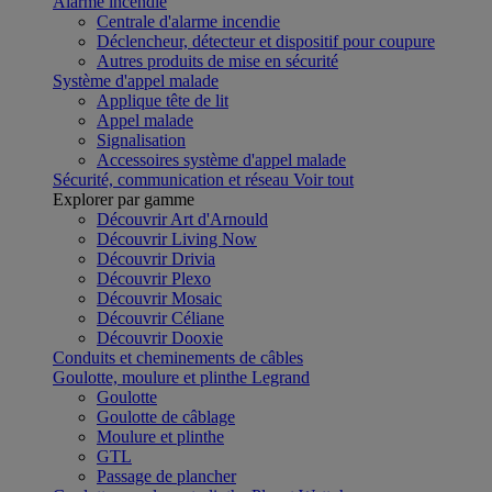
Alarme incendie
Centrale d'alarme incendie
Déclencheur, détecteur et dispositif pour coupure
Autres produits de mise en sécurité
Système d'appel malade
Applique tête de lit
Appel malade
Signalisation
Accessoires système d'appel malade
Sécurité, communication et réseau
Voir tout
Explorer par gamme
Découvrir Art d'Arnould
Découvrir Living Now
Découvrir Drivia
Découvrir Plexo
Découvrir Mosaic
Découvrir Céliane
Découvrir Dooxie
Conduits et cheminements de câbles
Goulotte, moulure et plinthe Legrand
Goulotte
Goulotte de câblage
Moulure et plinthe
GTL
Passage de plancher