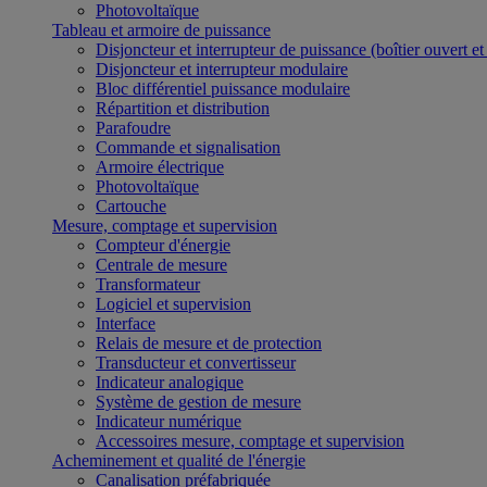
Photovoltaïque
Tableau et armoire de puissance
Disjoncteur et interrupteur de puissance (boîtier ouvert e
Disjoncteur et interrupteur modulaire
Bloc différentiel puissance modulaire
Répartition et distribution
Parafoudre
Commande et signalisation
Armoire électrique
Photovoltaïque
Cartouche
Mesure, comptage et supervision
Compteur d'énergie
Centrale de mesure
Transformateur
Logiciel et supervision
Interface
Relais de mesure et de protection
Transducteur et convertisseur
Indicateur analogique
Système de gestion de mesure
Indicateur numérique
Accessoires mesure, comptage et supervision
Acheminement et qualité de l'énergie
Canalisation préfabriquée