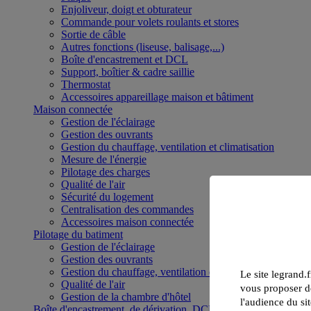
Enjoliveur, doigt et obturateur
Commande pour volets roulants et stores
Sortie de câble
Autres fonctions (liseuse, balisage,...)
Boîte d'encastrement et DCL
Support, boîtier & cadre saillie
Thermostat
Accessoires appareillage maison et bâtiment
Maison connectée
Gestion de l'éclairage
Gestion des ouvrants
Gestion du chauffage, ventilation et climatisation
Mesure de l'énergie
Pilotage des charges
Qualité de l'air
Sécurité du logement
Centralisation des commandes
Accessoires maison connectée
Pilotage du batiment
Gestion de l'éclairage
Gestion des ouvrants
Gestion du chauffage, ventilation et climatisation
Le site legrand.f
Qualité de l'air
vous proposer de
Gestion de la chambre d'hôtel
l'audience du sit
Boîte d'encastrement, de dérivation, DCL et boîte de sol