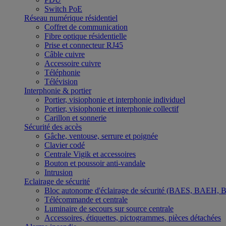
Switch PoE
Réseau numérique résidentiel
Coffret de communication
Fibre optique résidentielle
Prise et connecteur RJ45
Câble cuivre
Accessoire cuivre
Téléphonie
Télévision
Interphonie & portier
Portier, visiophonie et interphonie individuel
Portier, visiophonie et interphonie collectif
Carillon et sonnerie
Sécurité des accès
Gâche, ventouse, serrure et poignée
Clavier codé
Centrale Vigik et accessoires
Bouton et poussoir anti-vandale
Intrusion
Eclairage de sécurité
Bloc autonome d'éclairage de sécurité (BAES, BAEH,
Télécommande et centrale
Luminaire de secours sur source centrale
Accessoires, étiquettes, pictogrammes, pièces détachées