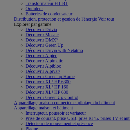
Transformateur HT-BT
Onduleur
Batteries de condensateur
Distribution, protection et gestion de l'énergie
Voir tout
Explorer par gamme
Découvrir Drivia
Découvrir Mosaic
Découvrir DMX³
Découvrir Green'Up
Découvrir Drivia with Netatmo
Découvrir Alptec
Découvrir Alpimatic
Découvrir Alpibloc
Découvrir Alpivar³
Découvrir Green'up Home
Découvrir XL³ HP 6300
Découvrir XL³ HP 160
Découvrir XL³ HP 630
Découvrir Green'Up Control
Appareillage, maison connectée et pilotage du bâtiment
Appareillage maison et bâtiment
Interrupteur, poussoir et variateur
Prise de courant, prise USB, prise RJ45, prises TV et aut
Détecteur de mouvement et présence
Plaque