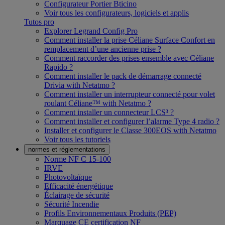
Configurateur Portier Bticino
Voir tous les configurateurs, logiciels et applis
Tutos pro
Explorer Legrand Config Pro
Comment installer la prise Céliane Surface Confort en
remplacement d’une ancienne prise ?
Comment raccorder des prises ensemble avec Céliane
Rapido ?
Comment installer le pack de démarrage connecté
Drivia with Netatmo ?
Comment installer un interrupteur connecté pour volet
roulant Céliane™ with Netatmo ?
Comment installer un connecteur LCS³ ?
Comment installer et configurer l’alarme Type 4 radio ?
Installer et configurer le Classe 300EOS with Netatmo
Voir tous les tutoriels
normes et réglementations
Norme NF C 15-100
IRVE
Photovoltaïque
Efficacité énergétique
Éclairage de sécurité
Sécurité Incendie
Profils Environnementaux Produits (PEP)
Marquage CE certification NF