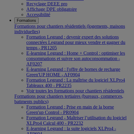
Recyclage DEEE pro
Affichage DPE obligatoire
Accessibilité
Formations
Formations pour chantiers résidentiels (logements, maisons
individuelles)
Formation Legrand : devenir expert des solutions
connectées Legrand pour mieux vendre et gagner du
temps - PR1205
E-learning Legrand : Home + Control : optimiser les
consommations et suivre son autoconsommation -
AF0207
E-learning Legrand : l'offre de bornes de recharge
Green'UP HOME - AF0904
Formation Legrand : La maîtrise du logiciel XLPro4
Tableaux 400 - PR2235
Voir toutes les formations pour chantiers résidentiels
Formations pour chantiers tertiaires (bureaux, commerces,
batiments publics)
Formation Legrand : Prise en main de la borne
Green'up Control - PR0904
Formation Legrand - Maîtriser l’utilisation du logiciel
XLPro4 Calcul 400 - PR2232
E-learning Legrand : la suite logiciels XLPro4 -
AF0604