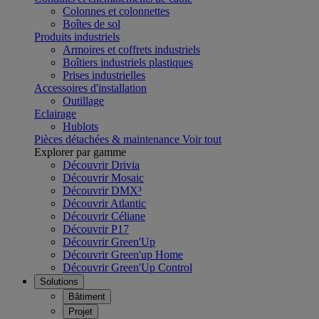
Colonnes et colonnettes
Boîtes de sol
Produits industriels
Armoires et coffrets industriels
Boîtiers industriels plastiques
Prises industrielles
Accessoires d'installation
Outillage
Eclairage
Hublots
Pièces détachées & maintenance
Voir tout
Explorer par gamme
Découvrir Drivia
Découvrir Mosaic
Découvrir DMX³
Découvrir Atlantic
Découvrir Céliane
Découvrir P17
Découvrir Green'Up
Découvrir Green'up Home
Découvrir Green'Up Control
Solutions
Bâtiment
Projet