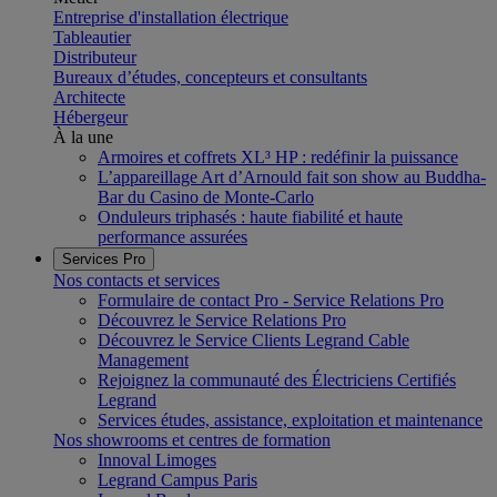
Entreprise d'installation électrique
Tableautier
Distributeur
Bureaux d’études, concepteurs et consultants
Architecte
Hébergeur
À la une
Armoires et coffrets XL³ HP : redéfinir la puissance
L’appareillage Art d’Arnould fait son show au Buddha-
Bar du Casino de Monte-Carlo
Onduleurs triphasés : haute fiabilité et haute
performance assurées
Services Pro
Nos contacts et services
Formulaire de contact Pro - Service Relations Pro
Découvrez le Service Relations Pro
Découvrez le Service Clients Legrand Cable
Management
Rejoignez la communauté des Électriciens Certifiés
Legrand
Services études, assistance, exploitation et maintenance
Nos showrooms et centres de formation
Innoval Limoges
Legrand Campus Paris