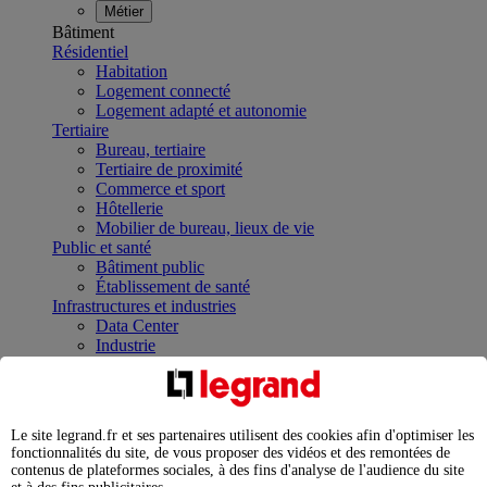
Métier
Bâtiment
Résidentiel
Habitation
Logement connecté
Logement adapté et autonomie
Tertiaire
Bureau, tertiaire
Tertiaire de proximité
Commerce et sport
Hôtellerie
Mobilier de bureau, lieux de vie
Public et santé
Bâtiment public
Établissement de santé
Infrastructures et industries
Data Center
Industrie
Infrastructures
À la une
Contrôler et planifier le fonctionnement des appareils
électriques avec le contacteur connecté
Le site legrand.fr et ses partenaires utilisent des cookies afin d'optimiser les
Répartir et optimiser son tableau électrique
fonctionnalités du site, de vous proposer des vidéos et des remontées de
Legrand Data Center Solutions : concentrer les
contenus de plateformes sociales, à des fins d'analyse de l'audience du site
expertises au service de vos performances