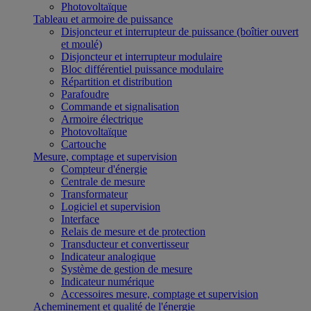
Photovoltaïque
Tableau et armoire de puissance
Disjoncteur et interrupteur de puissance (boîtier ouvert
et moulé)
Disjoncteur et interrupteur modulaire
Bloc différentiel puissance modulaire
Répartition et distribution
Parafoudre
Commande et signalisation
Armoire électrique
Photovoltaïque
Cartouche
Mesure, comptage et supervision
Compteur d'énergie
Centrale de mesure
Transformateur
Logiciel et supervision
Interface
Relais de mesure et de protection
Transducteur et convertisseur
Indicateur analogique
Système de gestion de mesure
Indicateur numérique
Accessoires mesure, comptage et supervision
Acheminement et qualité de l'énergie