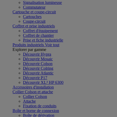
Signalisation lumineuse
Commutateur
Cartouche et coupe-circuit
Cartouches
Coupe-circuit
Coffret et prise industriels
Coffret d'équipement
Coffret de chantier
Prise et fiche industrielle
Produits industriels
Voir tout
Explorer par gamme
Découvrir Hypra
Découvrir Mosaic
Découvrir Colson
Découvrir Colring
Découvrir Atlantic
Découvrir P17
Découvrir XL³ HP 6300
Accessoires d'installation
Collier Colson et attache
Collier Colson
Attache
Fixation de conduits
Boîte et borne de connexion
Boîte de dérivation