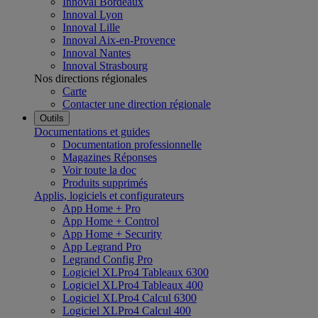
Innoval Bordeaux
Innoval Lyon
Innoval Lille
Innoval Aix-en-Provence
Innoval Nantes
Innoval Strasbourg
Nos directions régionales
Carte
Contacter une direction régionale
Outils
Documentations et guides
Documentation professionnelle
Magazines Réponses
Voir toute la doc
Produits supprimés
Applis, logiciels et configurateurs
App Home + Pro
App Home + Control
App Home + Security
App Legrand Pro
Legrand Config Pro
Logiciel XLPro4 Tableaux 6300
Logiciel XLPro4 Tableaux 400
Logiciel XLPro4 Calcul 6300
Logiciel XLPro4 Calcul 400