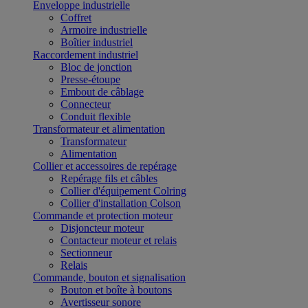
Enveloppe industrielle
Coffret
Armoire industrielle
Boîtier industriel
Raccordement industriel
Bloc de jonction
Presse-étoupe
Embout de câblage
Connecteur
Conduit flexible
Transformateur et alimentation
Transformateur
Alimentation
Collier et accessoires de repérage
Repérage fils et câbles
Collier d'équipement Colring
Collier d'installation Colson
Commande et protection moteur
Disjoncteur moteur
Contacteur moteur et relais
Sectionneur
Relais
Commande, bouton et signalisation
Bouton et boîte à boutons
Avertisseur sonore