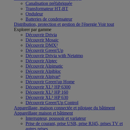
Canalisation préfabriquée
Transformateur HT-BT
Onduleur
Batteries de condensateur
Distribution, protection et gestion de l'énergie
Voir tout
Explorer par gamme
Découvrir Drivia
Découvrir Mosaic
Découvrir DMX³
Découvrir Green'Up
Découvrir Drivia with Netatmo
Découvrir Alptec
Découvrir Alpimatic
Découvrir Alpibloc
Découvrir Alpivar³
Découvrir Green'up Home
Découvrir XL³ HP 6300
Découvrir XL³ HP 160
Découvrir XL³ HP 630
Découvrir Green'Up Control
Appareillage, maison connectée et pilotage du bâtiment
Appareillage maison et bâtiment
Interrupteur, poussoir et variateur
Prise de courant, prise USB, prise RJ45, prises TV et
autres prises