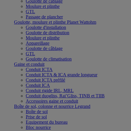
Goulotte de câblage
Moulure et plinthe
GTL
Passage de plancher
Goulotte, moulure et plinthe Planet Wattohm
Goulotte d'installation
Goulotte de distribution
Moulure et plinthe
Appareillage
Goulotte de câblage
GTL
Goulotte de climatisation
Gaine et conduit
Conduit ICTA
Conduit ICTA & ICA grande longueur
Conduit ICTA préfilé
Conduit ICA
Conduit rigide IRL, MRL
Conduit duogliss, Rai’Gliss, TINB et TIIB
Accessoires gaine et conduit
Boîte de sol, colonne et nourrice Legrand
Boîte de sol
Prise de sol
Equipement du bureau
Bloc nourrice