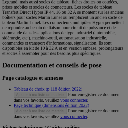
Legrand, mais aussi socles de tableau, fiches droites ou coudées,
prises mobiles et socles de connecteurs. Les socles de tableau
Transfert Direct Hypra IP 44, 16 ou 32 A se montent sur les anciens
boîtiers pour socles Martin Lunel ou remplacent un ancien socle de
tableau Martin Lunel. Les connecteurs multipôles Hypra permettent
de répondre au besoin de liaison pour circuit de puissance et de
commande dans les applications de type industriel (automobile,
sidérurgie, etc.), machine-outil, automatisation industrielle,
commandes et transport d'informations, signalisation. Ils sont
disponibles en kit de 10 à 32 A et en version embase, prolongateurs
et socles à assembler pour des besoins plus spécifiques.
Documentation et conseils de pose
Page catalogue et annexes
Tableau de choix (p.118 édition 2022)
Pour enregistrer ce document
Ajouter à ma liste de matériel
dans vos favoris, veuillez
vous connecter
.
Page technique (dimensions édition 2022)
Pour enregistrer ce document
Ajouter à ma liste de matériel
dans vos favoris, veuillez
vous connecter
.
Fiches techniques / Guides métier