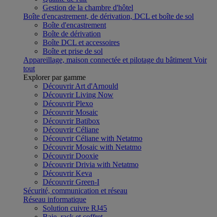
Gestion de la chambre d'hôtel
Boîte d'encastrement, de dérivation, DCL et boîte de sol
Boîte d'encastrement
Boîte de dérivation
Boîte DCL et accessoires
Boîte et prise de sol
Appareillage, maison connectée et pilotage du bâtiment
Voir
tout
Explorer par gamme
Découvrir Art d'Arnould
Découvrir Living Now
Découvrir Plexo
Découvrir Mosaic
Découvrir Batibox
Découvrir Céliane
Découvrir Céliane with Netatmo
Découvrir Mosaic with Netatmo
Découvrir Dooxie
Découvrir Drivia with Netatmo
Découvrir Keva
Découvrir Green-I
Sécurité, communication et réseau
Réseau informatique
Solution cuivre RJ45
Baie, rack et coffret