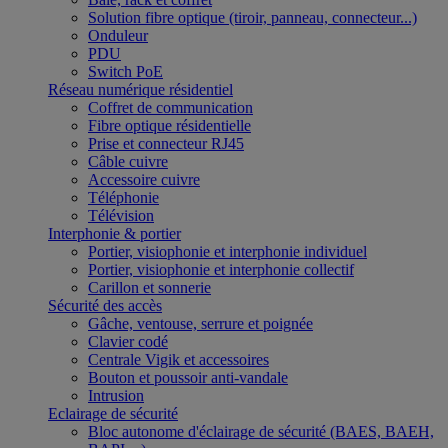
Solution fibre optique (tiroir, panneau, connecteur...)
Onduleur
PDU
Switch PoE
Réseau numérique résidentiel
Coffret de communication
Fibre optique résidentielle
Prise et connecteur RJ45
Câble cuivre
Accessoire cuivre
Téléphonie
Télévision
Interphonie & portier
Portier, visiophonie et interphonie individuel
Portier, visiophonie et interphonie collectif
Carillon et sonnerie
Sécurité des accès
Gâche, ventouse, serrure et poignée
Clavier codé
Centrale Vigik et accessoires
Bouton et poussoir anti-vandale
Intrusion
Eclairage de sécurité
Bloc autonome d'éclairage de sécurité (BAES, BAEH,