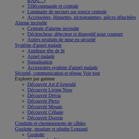
BAPI…)
Télécommande et centrale
Luminaire de secours sur source centrale
Accessoires, étiquettes, pictogrammes, pièces détachées
Alarme incendie
Centrale d'alarme incendie
Déclencheur, détecteur et dispositif pour coupure
Autres produits de mise en sécurité
Système d'appel malade
Applique tête de lit
Appel malade
Signalisation
Accessoires système d'appel malade
Sécurité, communication et réseau
Voir tout
Explorer par gamme
Découvrir Art d'Arnould
Découvrir Living Now
Découvrir Drivia
Découvrir Plexo
Découvrir Mosaic
Découvrir Céliane
Découvrir Dooxie
Conduits et cheminements de câbles
Goulotte, moulure et plinthe Legrand
Goulotte